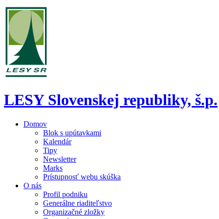
LESY Slovenskej republiky, š.p.
Domov
Blok s upútavkami
Kalendár
Tipy
Newsletter
Marks
Prístupnosť webu skúška
O nás
Profil podniku
Generálne riaditeľstvo
Organizačné zložky