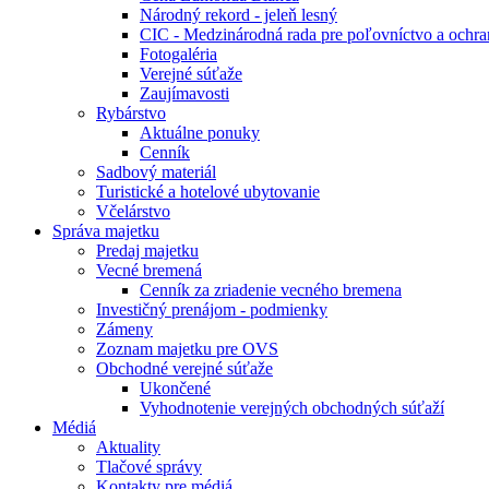
Národný rekord - jeleň lesný
CIC - Medzinárodná rada pre poľovníctvo a ochra
Fotogaléria
Verejné súťaže
Zaujímavosti
Rybárstvo
Aktuálne ponuky
Cenník
Sadbový materiál
Turistické a hotelové ubytovanie
Včelárstvo
Správa majetku
Predaj majetku
Vecné bremená
Cenník za zriadenie vecného bremena
Investičný prenájom - podmienky
Zámeny
Zoznam majetku pre OVS
Obchodné verejné súťaže
Ukončené
Vyhodnotenie verejných obchodných súťaží
Médiá
Aktuality
Tlačové správy
Kontakty pre médiá