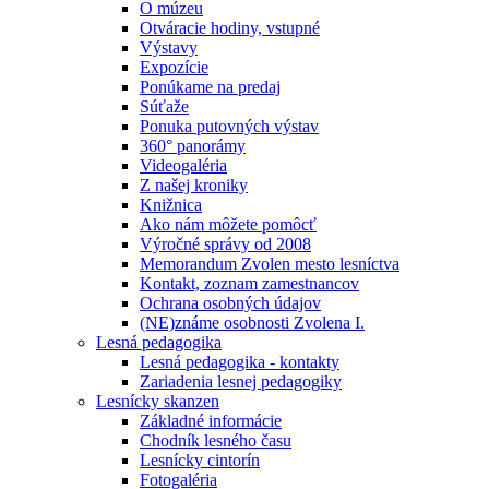
O múzeu
Otváracie hodiny, vstupné
Výstavy
Expozície
Ponúkame na predaj
Súťaže
Ponuka putovných výstav
360° panorámy
Videogaléria
Z našej kroniky
Knižnica
Ako nám môžete pomôcť
Výročné správy od 2008
Memorandum Zvolen mesto lesníctva
Kontakt, zoznam zamestnancov
Ochrana osobných údajov
(NE)známe osobnosti Zvolena I.
Lesná pedagogika
Lesná pedagogika - kontakty
Zariadenia lesnej pedagogiky
Lesnícky skanzen
Základné informácie
Chodník lesného času
Lesnícky cintorín
Fotogaléria