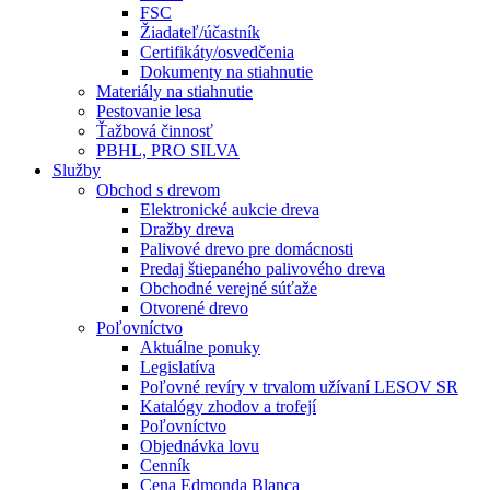
FSC
Žiadateľ/účastník
Certifikáty/osvedčenia
Dokumenty na stiahnutie
Materiály na stiahnutie
Pestovanie lesa
Ťažbová činnosť
PBHL, PRO SILVA
Služby
Obchod s drevom
Elektronické aukcie dreva
Dražby dreva
Palivové drevo pre domácnosti
Predaj štiepaného palivového dreva
Obchodné verejné súťaže
Otvorené drevo
Poľovníctvo
Aktuálne ponuky
Legislatíva
Poľovné revíry v trvalom užívaní LESOV SR
Katalógy zhodov a trofejí
Poľovníctvo
Objednávka lovu
Cenník
Cena Edmonda Blanca