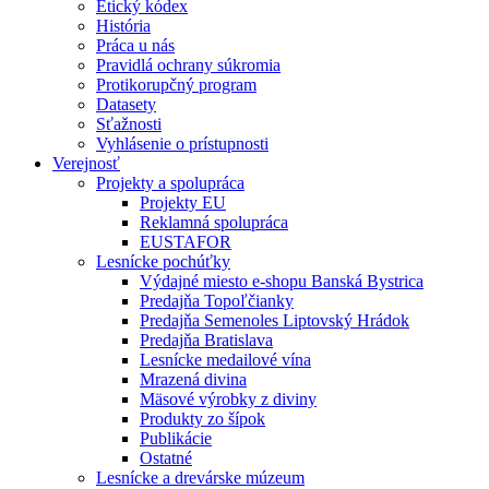
Etický kódex
História
Práca u nás
Pravidlá ochrany súkromia
Protikorupčný program
Datasety
Sťažnosti
Vyhlásenie o prístupnosti
Verejnosť
Projekty a spolupráca
Projekty EU
Reklamná spolupráca
EUSTAFOR
Lesnícke pochúťky
Výdajné miesto e-shopu Banská Bystrica
Predajňa Topoľčianky
Predajňa Semenoles Liptovský Hrádok
Predajňa Bratislava
Lesnícke medailové vína
Mrazená divina
Mäsové výrobky z diviny
Produkty zo šípok
Publikácie
Ostatné
Lesnícke a drevárske múzeum