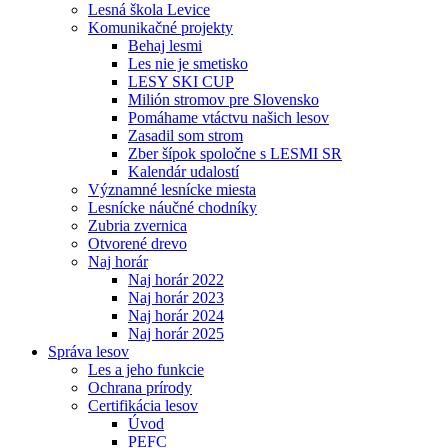
Lesná škola Levice
Komunikačné projekty
Behaj lesmi
Les nie je smetisko
LESY SKI CUP
Milión stromov pre Slovensko
Pomáhame vtáctvu našich lesov
Zasadil som strom
Zber šípok spoločne s LESMI SR
Kalendár udalostí
Významné lesnícke miesta
Lesnícke náučné chodníky
Zubria zvernica
Otvorené drevo
Naj horár
Naj horár 2022
Naj horár 2023
Naj horár 2024
Naj horár 2025
Správa lesov
Les a jeho funkcie
Ochrana prírody
Certifikácia lesov
Úvod
PEFC