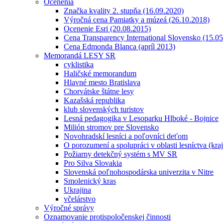
Ocenenia
Značka kvality 2. stupňa (16.09.2020)
Výročná cena Pamiatky a múzeá (26.10.2018)
Ocenenie Esri (20.08.2015)
Cena Transparency International Slovensko (15.0
Cena Edmonda Blanca (apríl 2013)
Memorandá LESY SR
cyklistika
Haličské memorandum
Hlavné mesto Bratislava
Chorvátske štátne lesy
Kazašská republika
klub slovenských turistov
Lesná pedagogika v Lesoparku Hlboké - Bojnice
Milión stromov pre Slovensko
Novohradskí lesníci a poľovníci deťom
O porozumení a spolupráci v oblasti lesníctva (kra
Požiarny detekčný systém s MV SR
Pro Silva Slovakia
Slovenská poľnohospodárska univerzita v Nitre
Smolenický kras
Ukrajina
včelárstvo
Výročné správy
Oznamovanie protispoločenskej činnosti