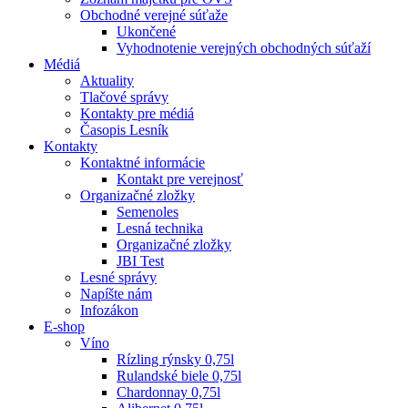
Obchodné verejné súťaže
Ukončené
Vyhodnotenie verejných obchodných súťaží
Médiá
Aktuality
Tlačové správy
Kontakty pre médiá
Časopis Lesník
Kontakty
Kontaktné informácie
Kontakt pre verejnosť
Organizačné zložky
Semenoles
Lesná technika
Organizačné zložky
JBI Test
Lesné správy
Napíšte nám
Infozákon
E-shop
Víno
Rízling rýnsky 0,75l
Rulandské biele 0,75l
Chardonnay 0,75l