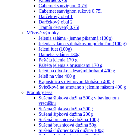
Alibernet 0,75l
Cabernet sauvignon 0,75l
Cabernet sauvignon ružové 0,75l
Darčekový obal 1
Darčekový obal 2
Tramín červený 0,75l
Mäsové výrobky
Jelenia saláma - jemne pikantná (100g)
Jelenia saláma s dubákovou príchuťou (100 g)
Jelení fuet (100g)
Danielia saláma 180g
Paštéta jelenia 170 g
Paštéta jelenia s brusnicami 170 g
Jeleň na divoko s lesnými hríbami 400 g
Jeleň na víne 400 g
Kapustnica s divinovou klobásou 400 g
Sviečková na smotane s jelením mäsom 400 g
Produkty lesa
Sušená šípková dužina 500g v bavlnenom
vrecúšku
Sušená šípková dužina 500g
Sušená šípková dužina 200g
Sušená brusnicová dužina 100g
Sušená brusnicová dužina 50g
Sušená čučoriedková dužina 100g