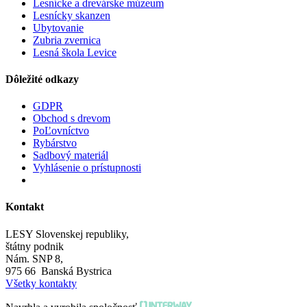
Lesnícke a drevárske múzeum
Lesnícky skanzen
Ubytovanie
Zubria zvernica
Lesná škola Levice
Dôležité odkazy
GDPR
Obchod s drevom
PoĽovníctvo
Rybárstvo
Sadbový materiál
Vyhlásenie o prístupnosti
Kontakt
LESY Slovenskej republiky,
štátny podnik
Nám. SNP 8,
975 66 Banská Bystrica
Všetky kontakty