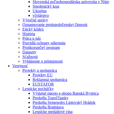
Slovenská poľnohospodárska univerzita v Nitre
Smolenický kras
Ukrajina
včelárstvo
Výročné správy
Oznamovanie protispoločenskej činnosti
Etický kódex
História
Práca u nás
Pravidlá ochrany súkromia
Protikorupčný program
Datasety
Sťažnosti
Vyhlásenie o prístupnosti
Verejnosť
Projekty a spolupráca
Projekty EU
Reklamná spolupráca
EUSTAFOR
Lesnícke pochúťky
Výdajné miesto e-shopu Banská Bystrica
Predajňa Topoľčianky
Predajňa Semenoles Liptovský Hrádok
Predajňa Bratislava
Lesnícke medailové vína