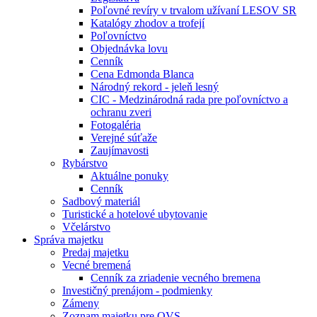
Poľovné revíry v trvalom užívaní LESOV SR
Katalógy zhodov a trofejí
Poľovníctvo
Objednávka lovu
Cenník
Cena Edmonda Blanca
Národný rekord - jeleň lesný
CIC - Medzinárodná rada pre poľovníctvo a
ochranu zveri
Fotogaléria
Verejné súťaže
Zaujímavosti
Rybárstvo
Aktuálne ponuky
Cenník
Sadbový materiál
Turistické a hotelové ubytovanie
Včelárstvo
Správa majetku
Predaj majetku
Vecné bremená
Cenník za zriadenie vecného bremena
Investičný prenájom - podmienky
Zámeny
Zoznam majetku pre OVS