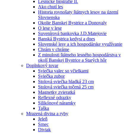
Lesnícke biografie II.
Ako chutí les
Historia rovnošaty štátnych lesov na území
Slovnenska
Okolie Banskej Bystrice a Donovaly
O lese v lese
Suvenírová bankovka J.D.Matejovie
Banská Bystrica kedysi a dnes
Slovenské lesy a ich hospodárske využívanie
Chrám v chráme
Z minulosti štátneho lesného hospodárstva v
okolí Banskej Bystrice a Starých hôr
Doplnkový tovar
Sviečka valec so včielkami
Sviečka zubor
Stolová sviečka hladká 23 cm
Stolová sviečka točená 25 cm
Magnetky zvieratká
Reflexné odrazky
Silikónové náramky
Taška
Mrazená divina a ryby
Jeleň
Srnec
Diviak