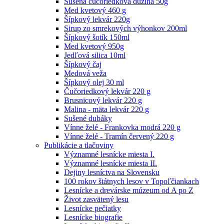
Sušená čučoriedková dužina 50g
Med kvetový 460 g
Šípkový lekvár 220g
Sirup zo smrekových výhonkov 200ml
Šípkový šotík 150ml
Med kvetový 950g
Jedľová silica 10ml
Šípkový čaj
Medová veža
Šípkový olej 30 ml
Čučoriedkový lekvár 220 g
Brusnicový lekvár 220 g
Malina - mäta lekvár 220 g
Sušené dubáky
Vínne želé - Frankovka modrá 220 g
Vínne želé - Tramín červený 220 g
Publikácie a tlačoviny
Významné lesnícke miesta I.
Významné lesnícke miesta II.
Dejiny lesníctva na Slovensku
100 rokov štátnych lesov v Topoľčiankach
Lesnícke a drevárske múzeum od A po Z
Život zasvätený lesu
Lesnícke pečiatky
Lesnícke biografie