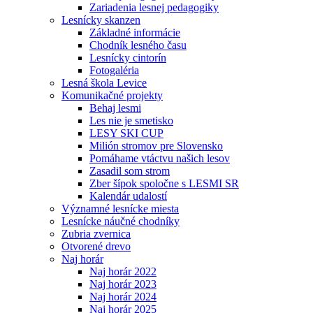
Zariadenia lesnej pedagogiky
Lesnícky skanzen
Základné informácie
Chodník lesného času
Lesnícky cintorín
Fotogaléria
Lesná škola Levice
Komunikačné projekty
Behaj lesmi
Les nie je smetisko
LESY SKI CUP
Milión stromov pre Slovensko
Pomáhame vtáctvu našich lesov
Zasadil som strom
Zber šípok spoločne s LESMI SR
Kalendár udalostí
Významné lesnícke miesta
Lesnícke náučné chodníky
Zubria zvernica
Otvorené drevo
Naj horár
Naj horár 2022
Naj horár 2023
Naj horár 2024
Naj horár 2025