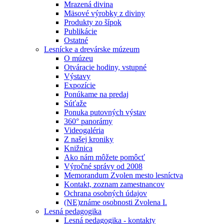
Mrazená divina
Mäsové výrobky z diviny
Produkty zo šípok
Publikácie
Ostatné
Lesnícke a drevárske múzeum
O múzeu
Otváracie hodiny, vstupné
Výstavy
Expozície
Ponúkame na predaj
Súťaže
Ponuka putovných výstav
360° panorámy
Videogaléria
Z našej kroniky
Knižnica
Ako nám môžete pomôcť
Výročné správy od 2008
Memorandum Zvolen mesto lesníctva
Kontakt, zoznam zamestnancov
Ochrana osobných údajov
(NE)známe osobnosti Zvolena I.
Lesná pedagogika
Lesná pedagogika - kontakty