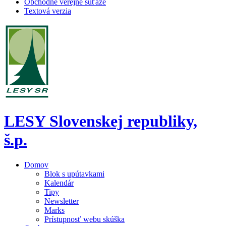
Obchodné verejné súťaže
Textová verzia
LESY Slovenskej republiky,
š.p.
Domov
Blok s upútavkami
Kalendár
Tipy
Newsletter
Marks
Prístupnosť webu skúška