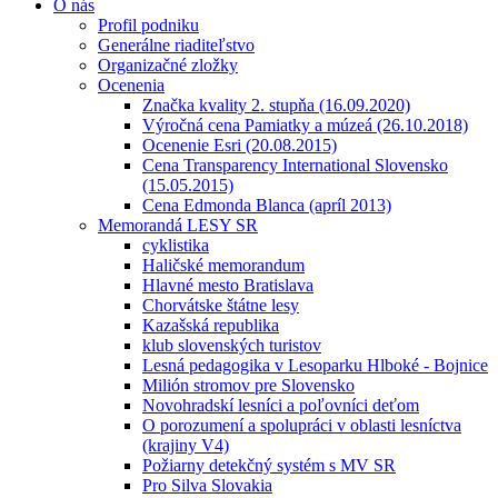
O nás
Profil podniku
Generálne riaditeľstvo
Organizačné zložky
Ocenenia
Značka kvality 2. stupňa (16.09.2020)
Výročná cena Pamiatky a múzeá (26.10.2018)
Ocenenie Esri (20.08.2015)
Cena Transparency International Slovensko
(15.05.2015)
Cena Edmonda Blanca (apríl 2013)
Memorandá LESY SR
cyklistika
Haličské memorandum
Hlavné mesto Bratislava
Chorvátske štátne lesy
Kazašská republika
klub slovenských turistov
Lesná pedagogika v Lesoparku Hlboké - Bojnice
Milión stromov pre Slovensko
Novohradskí lesníci a poľovníci deťom
O porozumení a spolupráci v oblasti lesníctva
(krajiny V4)
Požiarny detekčný systém s MV SR
Pro Silva Slovakia