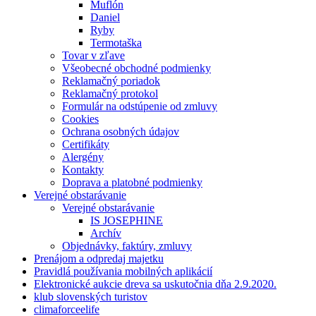
Muflón
Daniel
Ryby
Termotaška
Tovar v zľave
Všeobecné obchodné podmienky
Reklamačný poriadok
Reklamačný protokol
Formulár na odstúpenie od zmluvy
Cookies
Ochrana osobných údajov
Certifikáty
Alergény
Kontakty
Doprava a platobné podmienky
Verejné obstarávanie
Verejné obstarávanie
IS JOSEPHINE
Archív
Objednávky, faktúry, zmluvy
Prenájom a odpredaj majetku
Pravidlá používania mobilných aplikácií
Elektronické aukcie dreva sa uskutočnia dňa 2.9.2020.
klub slovenských turistov
climaforceelife