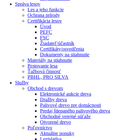
Správa lesov
Les a jeho funkcie
Ochrana prírody
Certifikácia lesov
Úvod
PEFC
FSC
Žiadateľ/účastník
Certifikáty/osvedčenia
Dokumenty na stiahnutie
Materiály na stiahnutie
Pestovanie lesa
Ťažbová činnosť
PBHL, PRO SILVA
Služby
Obchod s drevom
Elektronické aukcie dreva
Dražby dreva
Palivové drevo pre domácnosti
Predaj štiepaného palivového dreva
Obchodné verejné súťaže
Otvorené drevo
Poľovníctvo
Aktuálne ponuky
Legislatíva