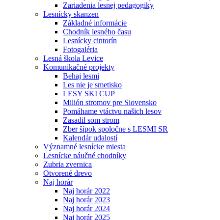
Zariadenia lesnej pedagogiky
Lesnícky skanzen
Základné informácie
Chodník lesného času
Lesnícky cintorín
Fotogaléria
Lesná škola Levice
Komunikačné projekty
Behaj lesmi
Les nie je smetisko
LESY SKI CUP
Milión stromov pre Slovensko
Pomáhame vtáctvu našich lesov
Zasadil som strom
Zber šípok spoločne s LESMI SR
Kalendár udalostí
Významné lesnícke miesta
Lesnícke náučné chodníky
Zubria zvernica
Otvorené drevo
Naj horár
Naj horár 2022
Naj horár 2023
Naj horár 2024
Naj horár 2025