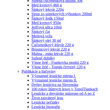
Sušená čučoriedková dužina 50g
Med kvetový 460 g
Šípkový lekvár 220g
Sirup zo smrekových výhonkov 200ml
Šípkový šotík 150ml
Med kvetový 950g
Jedľová silica 10ml
Šípkový čaj
Medová veža
Šípkový olej 30 ml
Čučoriedkový lekvár 220 g
Brusnicový lekvár 220 g
Malina - mäta lekvár 220 g
Sušené dubáky
Vínne želé - Frankovka modrá 220 g
Vínne želé - Tramín červený 220 g
Publikácie a tlačoviny
Významné lesnícke miesta I.
Významné lesnícke miesta II.
Dejiny lesníctva na Slovensku
100 rokov štátnych lesov v Topoľčiankach
Lesnícke a drevárske múzeum od A po Z
Život zasvätený lesu
Lesnícke pečiatky
Lesnícke biografie