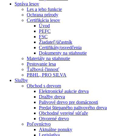
Správa lesov
Les a jeho funkcie
Ochrana prírody
Certifikácia lesov
Úvod
PEFC
FSC
Žiadateľ/účastník
Certifikáty/osvedčenia
Dokumenty na stiahnutie
Materiály na stiahnutie
Pestovanie lesa
Ťažbová činnosť
PBHL, PRO SILVA
Služby
Obchod s drevom
Elektronické aukcie dreva
Dražby dreva
Palivové drevo pre domácnosti
Predaj štiepaného palivového dreva
Obchodné verejné súťaže
Otvorené drevo
Poľovníctvo
Aktuálne ponuky
Legislatíva