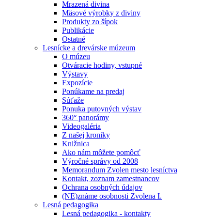
Mrazená divina
Mäsové výrobky z diviny
Produkty zo šípok
Publikácie
Ostatné
Lesnícke a drevárske múzeum
O múzeu
Otváracie hodiny, vstupné
Výstavy
Expozície
Ponúkame na predaj
Súťaže
Ponuka putovných výstav
360° panorámy
Videogaléria
Z našej kroniky
Knižnica
Ako nám môžete pomôcť
Výročné správy od 2008
Memorandum Zvolen mesto lesníctva
Kontakt, zoznam zamestnancov
Ochrana osobných údajov
(NE)známe osobnosti Zvolena I.
Lesná pedagogika
Lesná pedagogika - kontakty