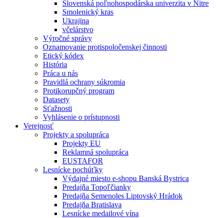
Slovenská poľnohospodárska univerzita v Nitre
Smolenický kras
Ukrajina
včelárstvo
Výročné správy
Oznamovanie protispoločenskej činnosti
Etický kódex
História
Práca u nás
Pravidlá ochrany súkromia
Protikorupčný program
Datasety
Sťažnosti
Vyhlásenie o prístupnosti
Verejnosť
Projekty a spolupráca
Projekty EU
Reklamná spolupráca
EUSTAFOR
Lesnícke pochúťky
Výdajné miesto e-shopu Banská Bystrica
Predajňa Topoľčianky
Predajňa Semenoles Liptovský Hrádok
Predajňa Bratislava
Lesnícke medailové vína