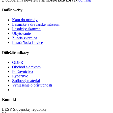
Z odoberania newslettra sa môžete kedykoľvek
odhlásiť
.
Ďalšie weby
Kam do prírody
Lesnícke a drevárske múzeum
Lesnícky skanzen
Ubytovanie
Zubria zvernica
Lesná škola Levice
Dôležité odkazy
GDPR
Obchod s drevom
PoĽovníctvo
Rybárstvo
Sadbový materiál
Vyhlásenie o prístupnosti
Kontakt
LESY Slovenskej republiky,