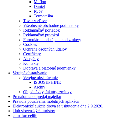
Muflón
Daniel
Ryby
Termotaška
Tovar v zľave
Všeobecné obchodné podmienky
Reklamačný poriadok
Reklamačný protokol
Formulár na odstúpenie od zmluvy
Cookies
Ochrana osobných údajov
Certifikáty
Alergény
Kontakty
Doprava a platobné podmienky
Verejné obstarávanie
Verejné obstarávanie
IS JOSEPHINE
Archív
Objednávky, faktúry, zmluvy
Prenájom a odpredaj majetku
Pravidlá používania mobilných aplikácií
Elektronické aukcie dreva sa uskutočnia dňa 2.9.2020.
klub slovenských turistov
climaforceelife