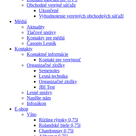
Obchodné verejné súťaže
Ukončené
Vyhodnotenie verejných obchodných súťaží
Médiá
Aktuality
Tlačové správy
Kontakty pre médiá
Časopis Lesník
Kontakty
Kontaktné informácie
Kontakt pre verejnosť
Organizačné zložky
Semenoles
Lesná technika
Organizačné zložky
JBI Test
Lesné správy
Napíšte nám
Infozákon
E-shop
Víno
Rízling rýnsky 0,75l
Rulandské biele 0,75l
Chardonnay 0,75l