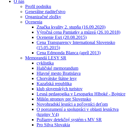
O nás
Profil podniku
Generálne riaditeľstvo
Organizačné zložky
Ocenenia
Značka kvality 2. stupňa (16.09.2020)
Výročná cena Pamiatky a múzeá (26.10.2018)
Ocenenie Esri (20.08.2015)
Cena Transparency International Slovensko
(15.05.2015)
Cena Edmonda Blanca (apríl 2013)
Memorandá LESY SR
cyklistika
Haličské memorandum
Hlavné mesto Bratislava
Chorvátske štátne lesy
Kazašská republika
klub slovenských turistov
Lesná pedagogika v Lesoparku Hlboké - Bojnice
Milión stromov pre Slovensko
Novohradskí lesníci a poľovníci deťom
O porozumení a spolupráci v oblasti lesníctva
(krajiny V4)
Požiarny detekčný systém s MV SR
Pro Silva Slovakia