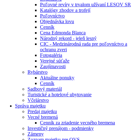
Poľovné revíry v trvalom užívaní LESOV SR
Katalógy zhodov a trofejí
Poľovníctvo
Objednávka lovu
Cenník
Cena Edmonda Blanca
Národný rekord - jeleň lesný
CIC - Medzinárodná rada pre poľovníctvo a
ochranu zveri
Fotogaléria
Verejné súťaže
Zaujímavosti
Rybárstvo
Aktuálne ponuky
Cenník
Sadbový materiál
Turistické a hotelové ubytovanie
Včelárstvo
Správa majetku
Predaj majetku
Vecné bremená
Cenník za zriadenie vecného bremena
Investičný prenájom - podmienky
Zámeny
Zoznam majetku pre OVS