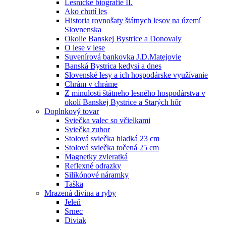
Lesnícke biografie II.
Ako chutí les
Historia rovnošaty štátnych lesov na území
Slovnenska
Okolie Banskej Bystrice a Donovaly
O lese v lese
Suvenírová bankovka J.D.Matejovie
Banská Bystrica kedysi a dnes
Slovenské lesy a ich hospodárske využívanie
Chrám v chráme
Z minulosti štátneho lesného hospodárstva v
okolí Banskej Bystrice a Starých hôr
Doplnkový tovar
Sviečka valec so včielkami
Sviečka zubor
Stolová sviečka hladká 23 cm
Stolová sviečka točená 25 cm
Magnetky zvieratká
Reflexné odrazky
Silikónové náramky
Taška
Mrazená divina a ryby
Jeleň
Srnec
Diviak