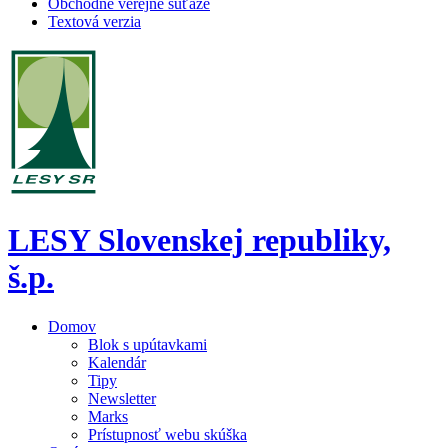
Obchodné verejné súťaže
Textová verzia
LESY Slovenskej republiky,
š.p.
Domov
Blok s upútavkami
Kalendár
Tipy
Newsletter
Marks
Prístupnosť webu skúška