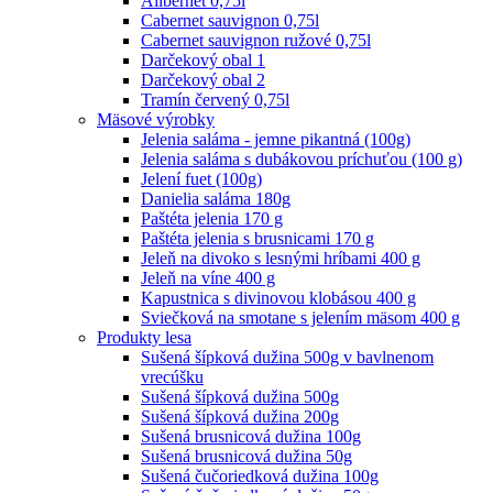
Alibernet 0,75l
Cabernet sauvignon 0,75l
Cabernet sauvignon ružové 0,75l
Darčekový obal 1
Darčekový obal 2
Tramín červený 0,75l
Mäsové výrobky
Jelenia saláma - jemne pikantná (100g)
Jelenia saláma s dubákovou príchuťou (100 g)
Jelení fuet (100g)
Danielia saláma 180g
Paštéta jelenia 170 g
Paštéta jelenia s brusnicami 170 g
Jeleň na divoko s lesnými hríbami 400 g
Jeleň na víne 400 g
Kapustnica s divinovou klobásou 400 g
Sviečková na smotane s jelením mäsom 400 g
Produkty lesa
Sušená šípková dužina 500g v bavlnenom
vrecúšku
Sušená šípková dužina 500g
Sušená šípková dužina 200g
Sušená brusnicová dužina 100g
Sušená brusnicová dužina 50g
Sušená čučoriedková dužina 100g