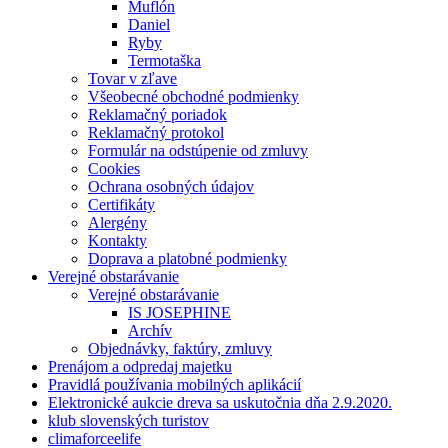
Muflón
Daniel
Ryby
Termotaška
Tovar v zľave
Všeobecné obchodné podmienky
Reklamačný poriadok
Reklamačný protokol
Formulár na odstúpenie od zmluvy
Cookies
Ochrana osobných údajov
Certifikáty
Alergény
Kontakty
Doprava a platobné podmienky
Verejné obstarávanie
Verejné obstarávanie
IS JOSEPHINE
Archív
Objednávky, faktúry, zmluvy
Prenájom a odpredaj majetku
Pravidlá používania mobilných aplikácií
Elektronické aukcie dreva sa uskutočnia dňa 2.9.2020.
klub slovenských turistov
climaforceelife