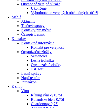
Obchodné verejné súťaže
Ukončené
Vyhodnotenie verejných obchodných súťaží
Médiá
Aktuality
Tlačové správy
Kontakty pre médiá
Časopis Lesník
Kontakty
Kontaktné informácie
Kontakt pre verejnosť
Organizačné zložky
Semenoles
Lesná technika
Organizačné zložky
JBI Test
Lesné správy
Napíšte nám
Infozákon
E-shop
Víno
Rízling rýnsky 0,75l
Rulandské biele 0,75l
Chardonnay 0,75l