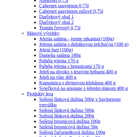
Alibernet 0,75l
Cabernet sauvignon 0,75l
Cabernet sauvignon ružové 0,75l
Darčekový obal 1
Darčekový obal 2
Tramín červený 0,75l
Mäsové výrobky
Jelenia saláma - jemne pikantná (100g)
Jelenia saláma s dubákovou príchuťou (100 g)
Jelení fuet (100g)
Danielia saláma 180g
Paštéta jelenia 170 g
Paštéta jelenia s brusnicami 170 g
Jeleň na divoko s lesnými hríbami 400 g
Jeleň na víne 400 g
Kapustnica s divinovou klobásou 400 g
Sviečková na smotane s jelením mäsom 400 g
Produkty lesa
Sušená šípková dužina 500g v bavlnenom
vrecúšku
Sušená šípková dužina 500g
Sušená šípková dužina 200g
Sušená brusnicová dužina 100g
Sušená brusnicová dužina 50g
Sušená čučoriedková dužina 100g