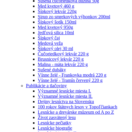
Sušená čučoriedková dužina 50g
Med kvetový 460 g
Šípkový lekvár 220g
Sirup zo smrekových výhonkov 200ml
Šípkový šotík 150ml
Med kvetový 950g
Jedľová silica 10ml
Šípkový čaj
Medová veža
Šípkový olej 30 ml
Čučoriedkový lekvár 220 g
Brusnicový lekvár 220 g
Malina - mäta lekvár 220 g
Sušené dubáky
Vínne želé - Frankovka modrá 220 g
Vínne želé - Tramín červený 220 g
Publikácie a tlačoviny
Významné lesnícke miesta I.
Významné lesnícke miesta II.
Dejiny lesníctva na Slovensku
100 rokov štátnych lesov v Topoľčiankach
Lesnícke a drevárske múzeum od A po Z
Život zasvätený lesu
Lesnícke pečiatky
Lesnícke biografie