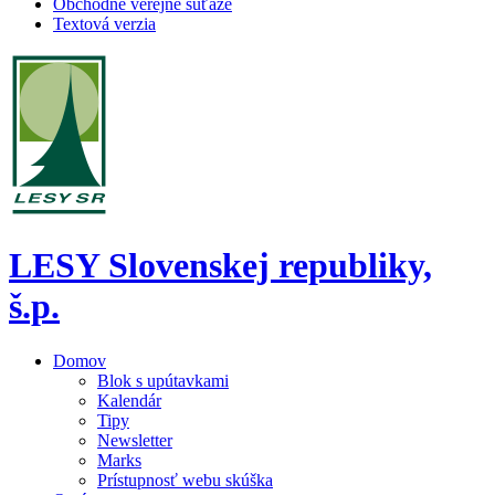
Obchodné verejné súťaže
Textová verzia
LESY Slovenskej republiky,
š.p.
Domov
Blok s upútavkami
Kalendár
Tipy
Newsletter
Marks
Prístupnosť webu skúška