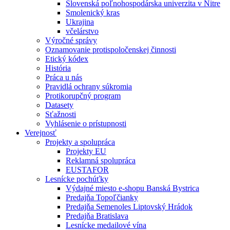
Slovenská poľnohospodárska univerzita v Nitre
Smolenický kras
Ukrajina
včelárstvo
Výročné správy
Oznamovanie protispoločenskej činnosti
Etický kódex
História
Práca u nás
Pravidlá ochrany súkromia
Protikorupčný program
Datasety
Sťažnosti
Vyhlásenie o prístupnosti
Verejnosť
Projekty a spolupráca
Projekty EU
Reklamná spolupráca
EUSTAFOR
Lesnícke pochúťky
Výdajné miesto e-shopu Banská Bystrica
Predajňa Topoľčianky
Predajňa Semenoles Liptovský Hrádok
Predajňa Bratislava
Lesnícke medailové vína