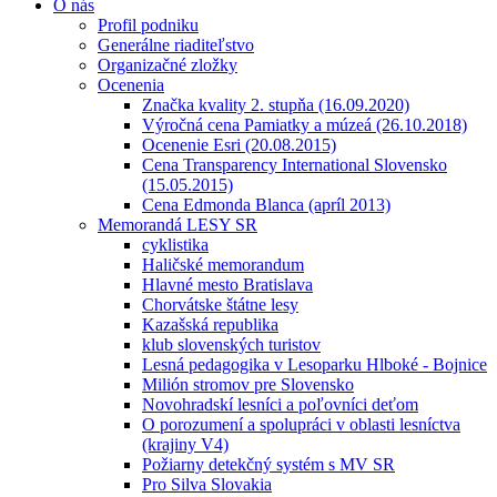
O nás
Profil podniku
Generálne riaditeľstvo
Organizačné zložky
Ocenenia
Značka kvality 2. stupňa (16.09.2020)
Výročná cena Pamiatky a múzeá (26.10.2018)
Ocenenie Esri (20.08.2015)
Cena Transparency International Slovensko
(15.05.2015)
Cena Edmonda Blanca (apríl 2013)
Memorandá LESY SR
cyklistika
Haličské memorandum
Hlavné mesto Bratislava
Chorvátske štátne lesy
Kazašská republika
klub slovenských turistov
Lesná pedagogika v Lesoparku Hlboké - Bojnice
Milión stromov pre Slovensko
Novohradskí lesníci a poľovníci deťom
O porozumení a spolupráci v oblasti lesníctva
(krajiny V4)
Požiarny detekčný systém s MV SR
Pro Silva Slovakia