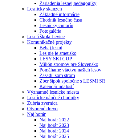
Zariadenia lesnej pedagogiky
Lesnícky skanzen
Základné informácie
Chodník lesného času
Lesnícky cintorín
Fotogaléria
Lesná škola Levice
Komunikačné projekty
Behaj lesmi
Les nie je smetisko
LESY SKI CUP
Milión stromov pre Slovensko
Pomáhame vtáctvu našich lesov
Zasadil som strom
Zber šípok spoločne s LESMI SR
Kalendár udalostí
Významné lesnícke miesta
Lesnícke náučné chodníky
Zubria zvernica
Otvorené drevo
Naj horár
Naj horár 2022
Naj horár 2023
Naj horár 2024
Naj horár 2025