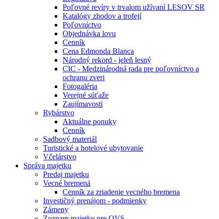
Poľovné revíry v trvalom užívaní LESOV SR
Katalógy zhodov a trofejí
Poľovníctvo
Objednávka lovu
Cenník
Cena Edmonda Blanca
Národný rekord - jeleň lesný
CIC - Medzinárodná rada pre poľovníctvo a
ochranu zveri
Fotogaléria
Verejné súťaže
Zaujímavosti
Rybárstvo
Aktuálne ponuky
Cenník
Sadbový materiál
Turistické a hotelové ubytovanie
Včelárstvo
Správa majetku
Predaj majetku
Vecné bremená
Cenník za zriadenie vecného bremena
Investičný prenájom - podmienky
Zámeny
Zoznam majetku pre OVS