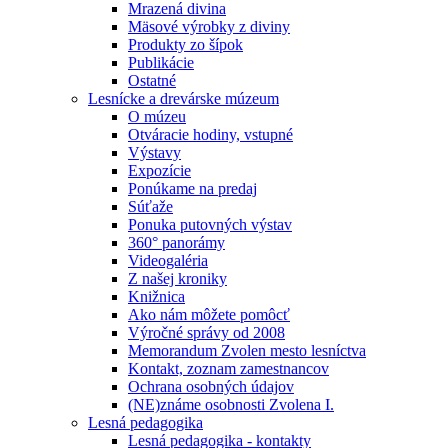
Mrazená divina
Mäsové výrobky z diviny
Produkty zo šípok
Publikácie
Ostatné
Lesnícke a drevárske múzeum
O múzeu
Otváracie hodiny, vstupné
Výstavy
Expozície
Ponúkame na predaj
Súťaže
Ponuka putovných výstav
360° panorámy
Videogaléria
Z našej kroniky
Knižnica
Ako nám môžete pomôcť
Výročné správy od 2008
Memorandum Zvolen mesto lesníctva
Kontakt, zoznam zamestnancov
Ochrana osobných údajov
(NE)známe osobnosti Zvolena I.
Lesná pedagogika
Lesná pedagogika - kontakty