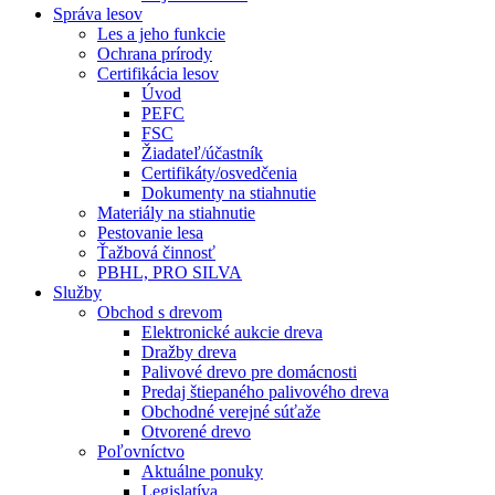
Správa lesov
Les a jeho funkcie
Ochrana prírody
Certifikácia lesov
Úvod
PEFC
FSC
Žiadateľ/účastník
Certifikáty/osvedčenia
Dokumenty na stiahnutie
Materiály na stiahnutie
Pestovanie lesa
Ťažbová činnosť
PBHL, PRO SILVA
Služby
Obchod s drevom
Elektronické aukcie dreva
Dražby dreva
Palivové drevo pre domácnosti
Predaj štiepaného palivového dreva
Obchodné verejné súťaže
Otvorené drevo
Poľovníctvo
Aktuálne ponuky
Legislatíva