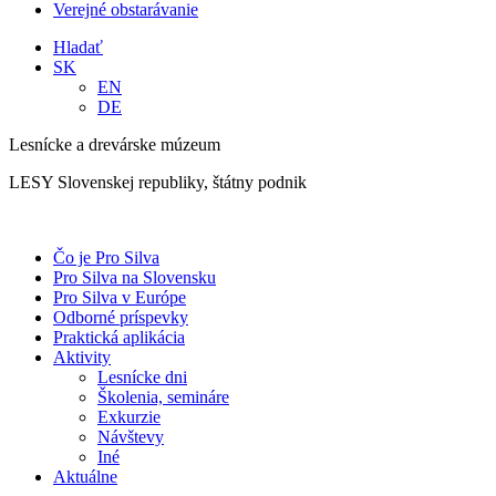
Verejné obstarávanie
Hladať
SK
EN
DE
Lesnícke a drevárske múzeum
LESY Slovenskej republiky, štátny podnik
Čo je Pro Silva
Pro Silva na Slovensku
Pro Silva v Európe
Odborné príspevky
Praktická aplikácia
Aktivity
Lesnícke dni
Školenia, semináre
Exkurzie
Návštevy
Iné
Aktuálne