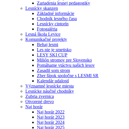
Zariadenia lesnej pedagogiky
Lesnícky skanzen
Základné informácie
Chodník lesného času
Lesnícky cintorín
Fotogaléria
Lesná škola Levice
Komunikačné projekty
Behaj lesmi
Les nie je smetisko
LESY SKI CUP
Milión stromov pre Slovensko
Pomáhame vtáctvu našich lesov
Zasadil som strom
Zber šípok spoločne s LESMI SR
Kalendár udalostí
Významné lesnícke miesta
Lesnícke náučné chodníky
Zubria zvernica
Otvorené drevo
Naj horár
Naj horár 2022
Naj horár 2023
Naj horár 2024
Naj horár 2025