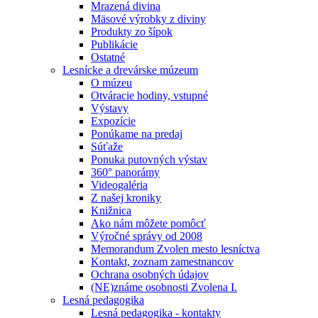
Mrazená divina
Mäsové výrobky z diviny
Produkty zo šípok
Publikácie
Ostatné
Lesnícke a drevárske múzeum
O múzeu
Otváracie hodiny, vstupné
Výstavy
Expozície
Ponúkame na predaj
Súťaže
Ponuka putovných výstav
360° panorámy
Videogaléria
Z našej kroniky
Knižnica
Ako nám môžete pomôcť
Výročné správy od 2008
Memorandum Zvolen mesto lesníctva
Kontakt, zoznam zamestnancov
Ochrana osobných údajov
(NE)známe osobnosti Zvolena I.
Lesná pedagogika
Lesná pedagogika - kontakty