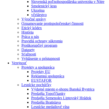
Slovenská poľnohospodárska univerzita v Nitre
Smolenický kras
Ukrajina
včelárstvo
Výročné správy
Oznamovanie protispoločenskej činnosti
Etický kódex
História
Práca u nás
Pravidlá ochrany súkromia
Protikorupčný program
Datasety
Sťažnosti
Vyhlásenie o prístupnosti
Verejnosť
Projekty a spolupráca
Projekty EU
Reklamná spolupráca
EUSTAFOR
Lesnícke pochúťky
Výdajné miesto e-shopu Banská Bystrica
Predajňa Topoľčianky
Predajňa Semenoles Liptovský Hrádok
Predajňa Bratislava
Lesnícke medailové vína