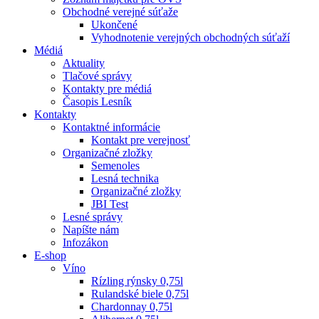
Obchodné verejné súťaže
Ukončené
Vyhodnotenie verejných obchodných súťaží
Médiá
Aktuality
Tlačové správy
Kontakty pre médiá
Časopis Lesník
Kontakty
Kontaktné informácie
Kontakt pre verejnosť
Organizačné zložky
Semenoles
Lesná technika
Organizačné zložky
JBI Test
Lesné správy
Napíšte nám
Infozákon
E-shop
Víno
Rízling rýnsky 0,75l
Rulandské biele 0,75l
Chardonnay 0,75l