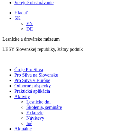
Verejné obstarávanie
Hladať
SK
EN
DE
Lesnícke a drevárske múzeum
LESY Slovenskej republiky, štátny podnik
Čo je Pro Silva
Pro Silva na Slovensku
Pro Silva v Európe
Odborné príspevky
Praktická aplikácia
Aktivity
Lesnícke dni
Školenia, semináre
Exkurzie
Návštevy
Iné
Aktuálne