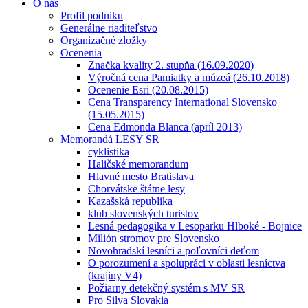
O nás
Profil podniku
Generálne riaditeľstvo
Organizačné zložky
Ocenenia
Značka kvality 2. stupňa (16.09.2020)
Výročná cena Pamiatky a múzeá (26.10.2018)
Ocenenie Esri (20.08.2015)
Cena Transparency International Slovensko
(15.05.2015)
Cena Edmonda Blanca (apríl 2013)
Memorandá LESY SR
cyklistika
Haličské memorandum
Hlavné mesto Bratislava
Chorvátske štátne lesy
Kazašská republika
klub slovenských turistov
Lesná pedagogika v Lesoparku Hlboké - Bojnice
Milión stromov pre Slovensko
Novohradskí lesníci a poľovníci deťom
O porozumení a spolupráci v oblasti lesníctva
(krajiny V4)
Požiarny detekčný systém s MV SR
Pro Silva Slovakia