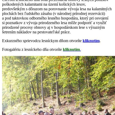
poškodených kalamitami na území košických lesov,
predovšetkým s dôrazom na porovnanie vývoja lesa na kalamitných
plochách bez ľudského zásahu (v národnej prírodnej rezervácii)
a pod taktovkou odborného lesného hospodára, ktorý pri osvojení
si poznatkov z vývoja prirodzeného lesa môže podporiť a využiť
prirodzené procesy obnovy aj v hospodárskom lese s výrazným
šetrením nákladov na pestovateľské práce.
Exkurzného sprievodcu lesníckym dňom otvoríte
kliknutím
.
Fotogalériu z lesníckeho dňa otvoríte
kliknutím
.