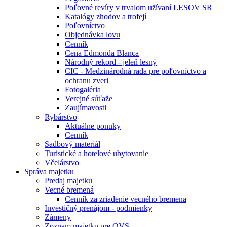
Poľovné revíry v trvalom užívaní LESOV SR
Katalógy zhodov a trofejí
Poľovníctvo
Objednávka lovu
Cenník
Cena Edmonda Blanca
Národný rekord - jeleň lesný
CIC - Medzinárodná rada pre poľovníctvo a
ochranu zveri
Fotogaléria
Verejné súťaže
Zaujímavosti
Rybárstvo
Aktuálne ponuky
Cenník
Sadbový materiál
Turistické a hotelové ubytovanie
Včelárstvo
Správa majetku
Predaj majetku
Vecné bremená
Cenník za zriadenie vecného bremena
Investičný prenájom - podmienky
Zámeny
Zoznam majetku pre OVS