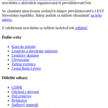
newslettra o aktivitách organizovaných prevádzkovateľom
So zásadami spracúvania osobných údajov prevádzkovateľa LESY
Slovenskej republiky, štátny podnik sa môžete oboznámiť
na tejto
adrese.
Z odoberania newslettra sa môžete kedykoľvek
odhlásiť
.
Ďalšie weby
Kam do prírody
Lesnícke a drevárske múzeum
Lesnícky skanzen
Ubytovanie
Zubria zvernica
Lesná škola Levice
Dôležité odkazy
GDPR
Obchod s drevom
PoĽovníctvo
Rybárstvo
Sadbový materiál