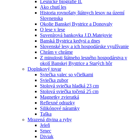
Lesnícke biografie II.
Ako chutí les
Historia rovnošaty štátnych lesov na území
Slovnenska
Okolie Banskej Bystrice a Donovaly
O lese v lese
Suvenírová bankovka J.D.Matejovie
Banská Bystrica kedysi a dnes
Slovenské lesy a ich hospodárske využívanie
Chrám v chráme
Z minulosti štátneho lesného hospodárstva v
okolí Banskej Bystrice a Starých hôr
Doplnkový tovar
Sviečka valec so včielkami
Sviečka zubor
Stolová sviečka hladká 23 cm
Stolová sviečka točená 25 cm
Magnetky zvieratká
Reflexné odrazky
Silikónové náramky
Taška
Mrazená divina a ryby
Jeleň
Srnec
Diviak