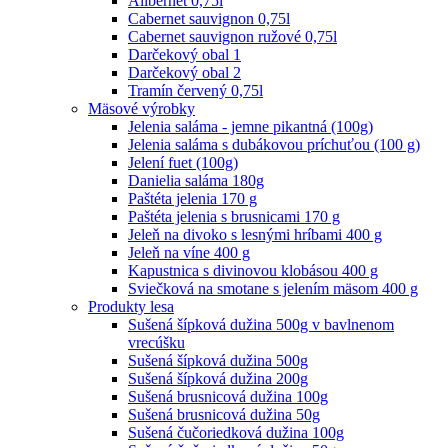
Alibernet 0,75l
Cabernet sauvignon 0,75l
Cabernet sauvignon ružové 0,75l
Darčekový obal 1
Darčekový obal 2
Tramín červený 0,75l
Mäsové výrobky
Jelenia saláma - jemne pikantná (100g)
Jelenia saláma s dubákovou príchuťou (100 g)
Jelení fuet (100g)
Danielia saláma 180g
Paštéta jelenia 170 g
Paštéta jelenia s brusnicami 170 g
Jeleň na divoko s lesnými hríbami 400 g
Jeleň na víne 400 g
Kapustnica s divinovou klobásou 400 g
Sviečková na smotane s jelením mäsom 400 g
Produkty lesa
Sušená šípková dužina 500g v bavlnenom
vrecúšku
Sušená šípková dužina 500g
Sušená šípková dužina 200g
Sušená brusnicová dužina 100g
Sušená brusnicová dužina 50g
Sušená čučoriedková dužina 100g