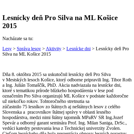
Lesnícky deň Pro Silva na ML Košice
2015
Nacházate sa tu:
Lesy
>
Správa lesov
>
Aktivity
>
Lesnícke dni
> Lesnícky deň Pro
Silva na ML Košice 2015
Dňa 8. októbra 2015 sa uskutočnil lesnícky deň Pro Silva
v Mestských lesoch Košice, ktorý odborne pripravili Ing. Tibor Roth
a Ing. Julián Tomaščík, PhD. Akcia nadviazala na lesnícke dni,
ktoré s tematikou prírode blízkeho hospodárenia v lese pod
označením Pro Silva organizujú ML Košice v podstate každoročne
už niekoľko rokov. Tohtoročného stretnutia sa
zúčastnilo 75 lesníkov zo štátnych aj neštátnych lesov z celého
Slovenska a pracovníkov štátnej správy v oblasti lesného
hospodárstva, medzi nimi štátny tajomník MPaRV SR Ing.Jozef
Spevár a odborný garant seminára Prof. Ing. Milan Saniga, DrSc.,
vedúci katedry pestovania lesa z Technickej univerzity Zvolen.
Cieľom lesníckeho dňa bola prezentácia obnovy lesných porastov