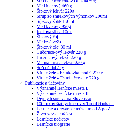
Sušená čučoriedková dužina 50g
Med kvetový 460 g
Šípkový lekvár 220g
Sirup zo smrekových výhonkov 200ml
Šípkový šotík 150ml
Med kvetový 950g
Jedľová silica 10ml
Šípkový čaj
Medová veža
Šípkový olej 30 ml
Čučoriedkový lekvár 220 g
Brusnicový lekvár 220 g
Malina - mäta lekvár 220 g
Sušené dubáky
Vínne želé - Frankovka modrá 220 g
Vínne želé - Tramín červený 220 g
Publikácie a tlačoviny
Významné lesnícke miesta I.
Významné lesnícke miesta II.
Dejiny lesníctva na Slovensku
100 rokov štátnych lesov v Topoľčiankach
Lesnícke a drevárske múzeum od A po Z
Život zasvätený lesu
Lesnícke pečiatky
Lesnícke biografie