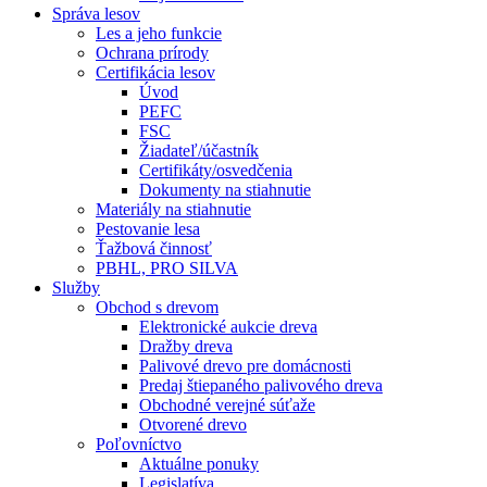
Správa lesov
Les a jeho funkcie
Ochrana prírody
Certifikácia lesov
Úvod
PEFC
FSC
Žiadateľ/účastník
Certifikáty/osvedčenia
Dokumenty na stiahnutie
Materiály na stiahnutie
Pestovanie lesa
Ťažbová činnosť
PBHL, PRO SILVA
Služby
Obchod s drevom
Elektronické aukcie dreva
Dražby dreva
Palivové drevo pre domácnosti
Predaj štiepaného palivového dreva
Obchodné verejné súťaže
Otvorené drevo
Poľovníctvo
Aktuálne ponuky
Legislatíva