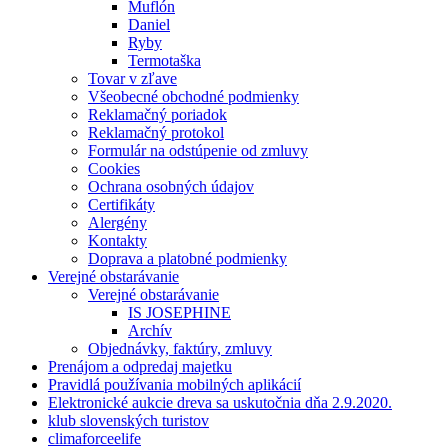
Muflón
Daniel
Ryby
Termotaška
Tovar v zľave
Všeobecné obchodné podmienky
Reklamačný poriadok
Reklamačný protokol
Formulár na odstúpenie od zmluvy
Cookies
Ochrana osobných údajov
Certifikáty
Alergény
Kontakty
Doprava a platobné podmienky
Verejné obstarávanie
Verejné obstarávanie
IS JOSEPHINE
Archív
Objednávky, faktúry, zmluvy
Prenájom a odpredaj majetku
Pravidlá používania mobilných aplikácií
Elektronické aukcie dreva sa uskutočnia dňa 2.9.2020.
klub slovenských turistov
climaforceelife