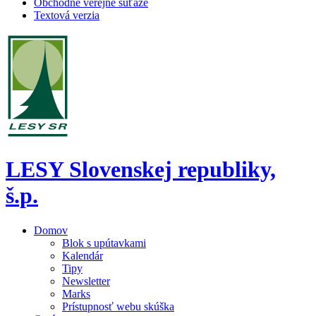
Obchodné verejné súťaže
Textová verzia
LESY Slovenskej republiky,
š.p.
Domov
Blok s upútavkami
Kalendár
Tipy
Newsletter
Marks
Prístupnosť webu skúška