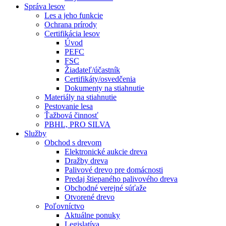
Správa lesov
Les a jeho funkcie
Ochrana prírody
Certifikácia lesov
Úvod
PEFC
FSC
Žiadateľ/účastník
Certifikáty/osvedčenia
Dokumenty na stiahnutie
Materiály na stiahnutie
Pestovanie lesa
Ťažbová činnosť
PBHL, PRO SILVA
Služby
Obchod s drevom
Elektronické aukcie dreva
Dražby dreva
Palivové drevo pre domácnosti
Predaj štiepaného palivového dreva
Obchodné verejné súťaže
Otvorené drevo
Poľovníctvo
Aktuálne ponuky
Legislatíva