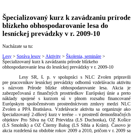
Špecializovaný kurz k zavádzaniu prírode
blízkeho obhospodarovanie lesa do
lesníckej prevádzky v r. 2009-10
Nacházate sa tu:
Lesy
>
Správa lesov
>
Aktivity
>
Školenia, semináre
>
Špecializovaný kurz k zavádzaniu prírode blízkeho
obhospodarovanie lesa do lesníckej prevádzky v r. 2009-10
Lesy SR, š. p. v spolupráci s NLC Zvolen pripravili
pre pracovníkov lesníckej prevádzky odbornú vzdelávaciu aktivitu
s názvom Prírode blízke obhospodarovanie lesa. Akcia je
zabezpečovaná z finančných prostriedkov Európskej únie a preto
náklady spojené s kurzom sú v plnom rozsahu financované
Európskym spoločenstvom prostredníctvom zmluvy medzi NLC
Zvolen a PPA Bratislava. Vzdelávacie aktivita sa organizuje ako
špecializovaný 2-dňový kurz v teréne – v prostredí demonštračných
objektov Pro Silva na OZ Prievidza (LS Duchonka), OZ Košice
(LS Smolník) a OZ Čiierny Balog (LS Sihla a Krám). Časovo je
akcia rozdelená na obdobie rokov 2009 a 2010, pričom v r. 2009 sa