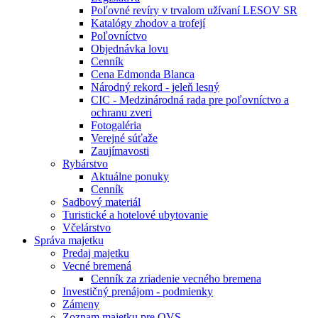
Poľovné revíry v trvalom užívaní LESOV SR
Katalógy zhodov a trofejí
Poľovníctvo
Objednávka lovu
Cenník
Cena Edmonda Blanca
Národný rekord - jeleň lesný
CIC - Medzinárodná rada pre poľovníctvo a
ochranu zveri
Fotogaléria
Verejné súťaže
Zaujímavosti
Rybárstvo
Aktuálne ponuky
Cenník
Sadbový materiál
Turistické a hotelové ubytovanie
Včelárstvo
Správa majetku
Predaj majetku
Vecné bremená
Cenník za zriadenie vecného bremena
Investičný prenájom - podmienky
Zámeny
Zoznam majetku pre OVS