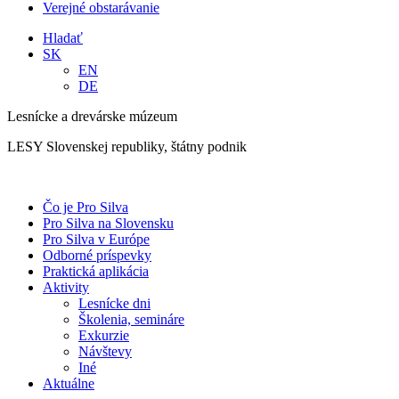
Verejné obstarávanie
Hladať
SK
EN
DE
Lesnícke a drevárske múzeum
LESY Slovenskej republiky, štátny podnik
Čo je Pro Silva
Pro Silva na Slovensku
Pro Silva v Európe
Odborné príspevky
Praktická aplikácia
Aktivity
Lesnícke dni
Školenia, semináre
Exkurzie
Návštevy
Iné
Aktuálne