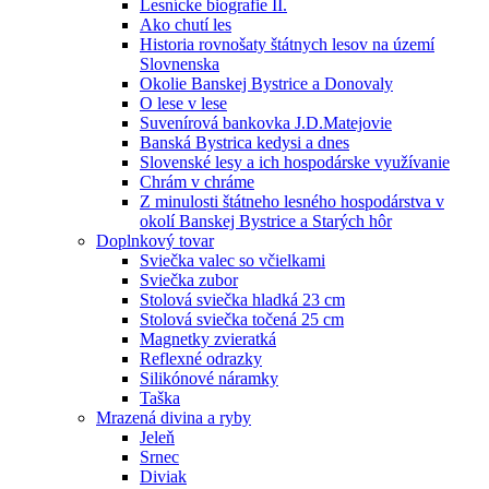
Lesnícke biografie II.
Ako chutí les
Historia rovnošaty štátnych lesov na území
Slovnenska
Okolie Banskej Bystrice a Donovaly
O lese v lese
Suvenírová bankovka J.D.Matejovie
Banská Bystrica kedysi a dnes
Slovenské lesy a ich hospodárske využívanie
Chrám v chráme
Z minulosti štátneho lesného hospodárstva v
okolí Banskej Bystrice a Starých hôr
Doplnkový tovar
Sviečka valec so včielkami
Sviečka zubor
Stolová sviečka hladká 23 cm
Stolová sviečka točená 25 cm
Magnetky zvieratká
Reflexné odrazky
Silikónové náramky
Taška
Mrazená divina a ryby
Jeleň
Srnec
Diviak