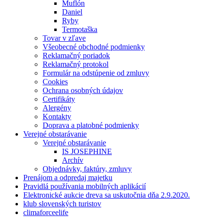
Muflón
Daniel
Ryby
Termotaška
Tovar v zľave
Všeobecné obchodné podmienky
Reklamačný poriadok
Reklamačný protokol
Formulár na odstúpenie od zmluvy
Cookies
Ochrana osobných údajov
Certifikáty
Alergény
Kontakty
Doprava a platobné podmienky
Verejné obstarávanie
Verejné obstarávanie
IS JOSEPHINE
Archív
Objednávky, faktúry, zmluvy
Prenájom a odpredaj majetku
Pravidlá používania mobilných aplikácií
Elektronické aukcie dreva sa uskutočnia dňa 2.9.2020.
klub slovenských turistov
climaforceelife