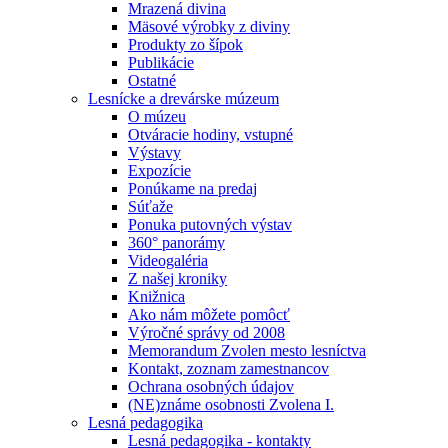
Mrazená divina
Mäsové výrobky z diviny
Produkty zo šípok
Publikácie
Ostatné
Lesnícke a drevárske múzeum
O múzeu
Otváracie hodiny, vstupné
Výstavy
Expozície
Ponúkame na predaj
Súťaže
Ponuka putovných výstav
360° panorámy
Videogaléria
Z našej kroniky
Knižnica
Ako nám môžete pomôcť
Výročné správy od 2008
Memorandum Zvolen mesto lesníctva
Kontakt, zoznam zamestnancov
Ochrana osobných údajov
(NE)známe osobnosti Zvolena I.
Lesná pedagogika
Lesná pedagogika - kontakty