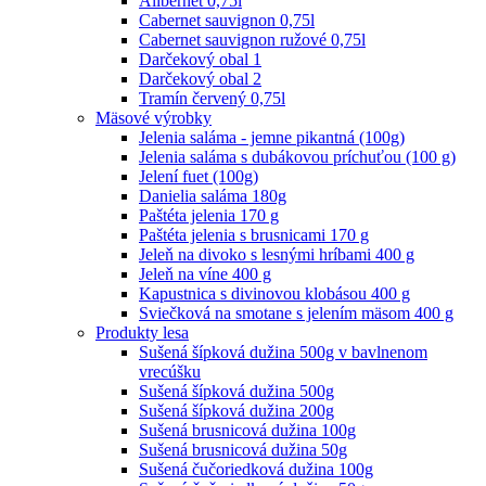
Alibernet 0,75l
Cabernet sauvignon 0,75l
Cabernet sauvignon ružové 0,75l
Darčekový obal 1
Darčekový obal 2
Tramín červený 0,75l
Mäsové výrobky
Jelenia saláma - jemne pikantná (100g)
Jelenia saláma s dubákovou príchuťou (100 g)
Jelení fuet (100g)
Danielia saláma 180g
Paštéta jelenia 170 g
Paštéta jelenia s brusnicami 170 g
Jeleň na divoko s lesnými hríbami 400 g
Jeleň na víne 400 g
Kapustnica s divinovou klobásou 400 g
Sviečková na smotane s jelením mäsom 400 g
Produkty lesa
Sušená šípková dužina 500g v bavlnenom
vrecúšku
Sušená šípková dužina 500g
Sušená šípková dužina 200g
Sušená brusnicová dužina 100g
Sušená brusnicová dužina 50g
Sušená čučoriedková dužina 100g