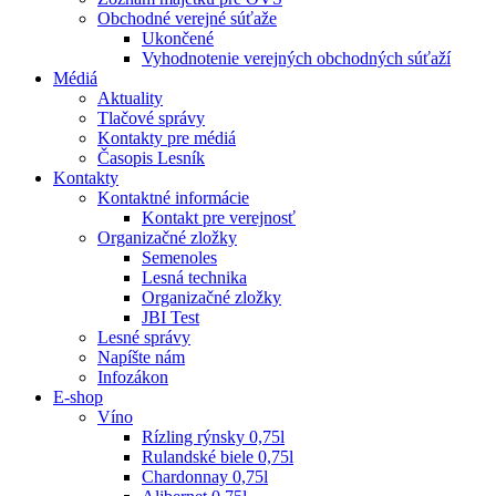
Obchodné verejné súťaže
Ukončené
Vyhodnotenie verejných obchodných súťaží
Médiá
Aktuality
Tlačové správy
Kontakty pre médiá
Časopis Lesník
Kontakty
Kontaktné informácie
Kontakt pre verejnosť
Organizačné zložky
Semenoles
Lesná technika
Organizačné zložky
JBI Test
Lesné správy
Napíšte nám
Infozákon
E-shop
Víno
Rízling rýnsky 0,75l
Rulandské biele 0,75l
Chardonnay 0,75l