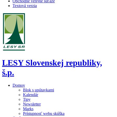
Obchodné verejné súťaže
Textová verzia
LESY Slovenskej republiky,
š.p.
Domov
Blok s upútavkami
Kalendár
Tipy
Newsletter
Marks
Prístupnosť webu skúška