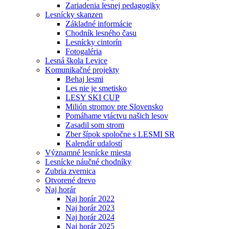
Zariadenia lesnej pedagogiky
Lesnícky skanzen
Základné informácie
Chodník lesného času
Lesnícky cintorín
Fotogaléria
Lesná škola Levice
Komunikačné projekty
Behaj lesmi
Les nie je smetisko
LESY SKI CUP
Milión stromov pre Slovensko
Pomáhame vtáctvu našich lesov
Zasadil som strom
Zber šípok spoločne s LESMI SR
Kalendár udalostí
Významné lesnícke miesta
Lesnícke náučné chodníky
Zubria zvernica
Otvorené drevo
Naj horár
Naj horár 2022
Naj horár 2023
Naj horár 2024
Naj horár 2025