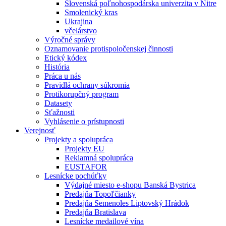
Slovenská poľnohospodárska univerzita v Nitre
Smolenický kras
Ukrajina
včelárstvo
Výročné správy
Oznamovanie protispoločenskej činnosti
Etický kódex
História
Práca u nás
Pravidlá ochrany súkromia
Protikorupčný program
Datasety
Sťažnosti
Vyhlásenie o prístupnosti
Verejnosť
Projekty a spolupráca
Projekty EU
Reklamná spolupráca
EUSTAFOR
Lesnícke pochúťky
Výdajné miesto e-shopu Banská Bystrica
Predajňa Topoľčianky
Predajňa Semenoles Liptovský Hrádok
Predajňa Bratislava
Lesnícke medailové vína