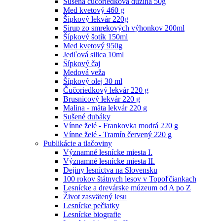
Sušená čučoriedková dužina 50g
Med kvetový 460 g
Šípkový lekvár 220g
Sirup zo smrekových výhonkov 200ml
Šípkový šotík 150ml
Med kvetový 950g
Jedľová silica 10ml
Šípkový čaj
Medová veža
Šípkový olej 30 ml
Čučoriedkový lekvár 220 g
Brusnicový lekvár 220 g
Malina - mäta lekvár 220 g
Sušené dubáky
Vínne želé - Frankovka modrá 220 g
Vínne želé - Tramín červený 220 g
Publikácie a tlačoviny
Významné lesnícke miesta I.
Významné lesnícke miesta II.
Dejiny lesníctva na Slovensku
100 rokov štátnych lesov v Topoľčiankach
Lesnícke a drevárske múzeum od A po Z
Život zasvätený lesu
Lesnícke pečiatky
Lesnícke biografie