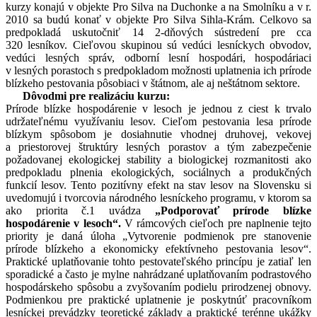
kurzy konajú v objekte Pro Silva na Duchonke a na Smolníku a v r.
2010 sa budú konať v objekte Pro Silva Sihla-Krám. Celkovo sa
predpokladá uskutočniť 14 2-dňových sústredení pre cca
320 lesníkov. Cieľovou skupinou sú vedúci lesníckych obvodov,
vedúci lesných správ, odborní lesní hospodári, hospodáriaci
v lesných porastoch s predpokladom možnosti uplatnenia ich prírode
blízkeho pestovania pôsobiaci v štátnom, ale aj neštátnom sektore.
Dôvodmi pre realizáciu kurzu:
Prírode blízke hospodárenie v lesoch je jednou z ciest k trvalo
udržateľnému využívaniu lesov. Cieľom pestovania lesa prírode
blízkym spôsobom je dosiahnutie vhodnej druhovej, vekovej
a priestorovej štruktúry lesných porastov a tým zabezpečenie
požadovanej ekologickej stability a biologickej rozmanitosti ako
predpokladu plnenia ekologických, sociálnych a produkčných
funkcií lesov. Tento pozitívny efekt na stav lesov na Slovensku si
uvedomujú i tvorcovia národného lesníckeho programu, v ktorom sa
ako priorita č.1 uvádza
„Podporovať prírode blízke
hospodárenie v lesoch“.
V rámcových cieľoch pre naplnenie tejto
priority je daná úloha „Vytvorenie podmienok pre stanovenie
prírode blízkeho a ekonomicky efektívneho pestovania lesov“.
Praktické uplatňovanie tohto pestovateľského princípu je zatiaľ len
sporadické a často je mylne nahrádzané uplatňovaním podrastového
hospodárskeho spôsobu a zvyšovaním podielu prirodzenej obnovy.
Podmienkou pre praktické uplatnenie je poskytnúť pracovníkom
lesníckej prevádzky teoretické základy a praktické terénne ukážky