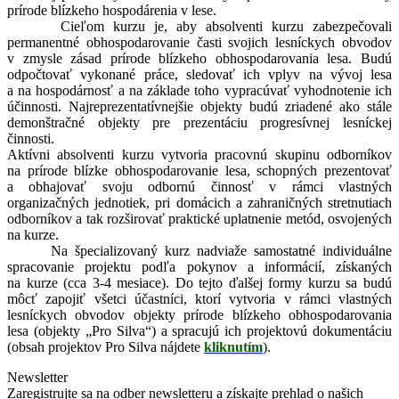
prírode blízkeho hospodárenia v lese.
Cieľom kurzu je, aby absolventi kurzu zabezpečovali
permanentné obhospodarovanie časti svojich lesníckych obvodov
v zmysle zásad prírode blízkeho obhospodarovania lesa. Budú
odpočtovať vykonané práce, sledovať ich vplyv na vývoj lesa
a na hospodárnosť a na základe toho vypracúvať vyhodnotenie ich
účinnosti. Najreprezentatívnejšie objekty budú zriadené ako stále
demonštračné objekty pre prezentáciu progresívnej lesníckej
činnosti.
Aktívni absolventi kurzu vytvoria pracovnú skupinu odborníkov
na prírode blízke obhospodarovanie lesa, schopných prezentovať
a obhajovať svoju odbornú činnosť v rámci vlastných
organizačných jednotiek, pri domácich a zahraničných stretnutiach
odborníkov a tak rozširovať praktické uplatnenie metód, osvojených
na kurze.
Na špecializovaný kurz nadviaže samostatné individuálne
spracovanie projektu podľa pokynov a informácií, získaných
na kurze (cca 3-4 mesiace). Do tejto ďalšej formy kurzu sa budú
môcť zapojiť všetci účastníci, ktorí vytvoria v rámci vlastných
lesníckych obvodov objekty prírode blízkeho obhospodarovania
lesa (objekty „Pro Silva“) a spracujú ich projektovú dokumentáciu
(obsah projektov Pro Silva nájdete
kliknutím
).
Newsletter
Zaregistrujte sa na odber newsletteru a získajte prehlad o našich