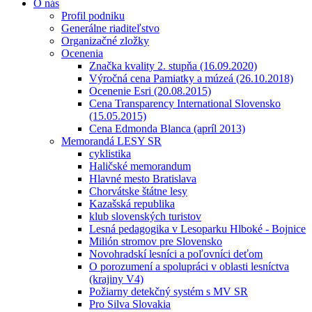
O nás
Profil podniku
Generálne riaditeľstvo
Organizačné zložky
Ocenenia
Značka kvality 2. stupňa (16.09.2020)
Výročná cena Pamiatky a múzeá (26.10.2018)
Ocenenie Esri (20.08.2015)
Cena Transparency International Slovensko
(15.05.2015)
Cena Edmonda Blanca (apríl 2013)
Memorandá LESY SR
cyklistika
Haličské memorandum
Hlavné mesto Bratislava
Chorvátske štátne lesy
Kazašská republika
klub slovenských turistov
Lesná pedagogika v Lesoparku Hlboké - Bojnice
Milión stromov pre Slovensko
Novohradskí lesníci a poľovníci deťom
O porozumení a spolupráci v oblasti lesníctva
(krajiny V4)
Požiarny detekčný systém s MV SR
Pro Silva Slovakia