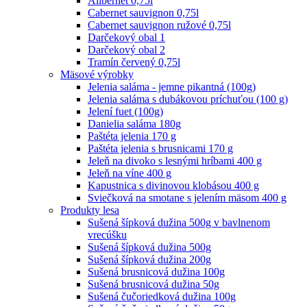
Alibernet 0,75l
Cabernet sauvignon 0,75l
Cabernet sauvignon ružové 0,75l
Darčekový obal 1
Darčekový obal 2
Tramín červený 0,75l
Mäsové výrobky
Jelenia saláma - jemne pikantná (100g)
Jelenia saláma s dubákovou príchuťou (100 g)
Jelení fuet (100g)
Danielia saláma 180g
Paštéta jelenia 170 g
Paštéta jelenia s brusnicami 170 g
Jeleň na divoko s lesnými hríbami 400 g
Jeleň na víne 400 g
Kapustnica s divinovou klobásou 400 g
Sviečková na smotane s jelením mäsom 400 g
Produkty lesa
Sušená šípková dužina 500g v bavlnenom
vrecúšku
Sušená šípková dužina 500g
Sušená šípková dužina 200g
Sušená brusnicová dužina 100g
Sušená brusnicová dužina 50g
Sušená čučoriedková dužina 100g