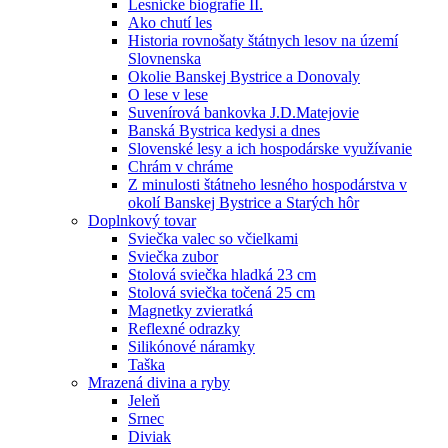
Lesnícke biografie II.
Ako chutí les
Historia rovnošaty štátnych lesov na území
Slovnenska
Okolie Banskej Bystrice a Donovaly
O lese v lese
Suvenírová bankovka J.D.Matejovie
Banská Bystrica kedysi a dnes
Slovenské lesy a ich hospodárske využívanie
Chrám v chráme
Z minulosti štátneho lesného hospodárstva v
okolí Banskej Bystrice a Starých hôr
Doplnkový tovar
Sviečka valec so včielkami
Sviečka zubor
Stolová sviečka hladká 23 cm
Stolová sviečka točená 25 cm
Magnetky zvieratká
Reflexné odrazky
Silikónové náramky
Taška
Mrazená divina a ryby
Jeleň
Srnec
Diviak