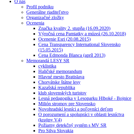
O nás
Profil podniku
Generálne riaditeľstvo
Organizačné zložky
Ocenenia
Značka kvality 2. stupňa (16.09.2020)
Výročná cena Pamiatky a múzeá (26.10.2018)
Ocenenie Esri (20.08.2015)
Cena Transparency International Slovensko
(15.05.2015)
Cena Edmonda Blanca (apríl 2013)
Memorandá LESY SR
cyklistika
Haličské memorandum
Hlavné mesto Bratislava
Chorvátske štátne lesy
Kazašská republika
klub slovenských turistov
Lesná pedagogika v Lesoparku Hlboké - Bojnice
Milión stromov pre Slovensko
Novohradskí lesníci a poľovníci deťom
O porozumení a spolupráci v oblasti lesníctva
(krajiny V4)
Požiarny detekčný systém s MV SR
Pro Silva Slovakia