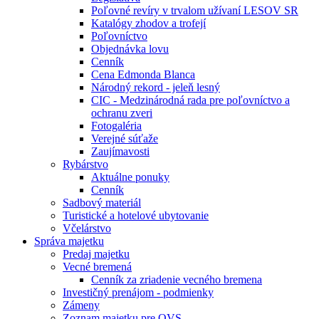
Poľovné revíry v trvalom užívaní LESOV SR
Katalógy zhodov a trofejí
Poľovníctvo
Objednávka lovu
Cenník
Cena Edmonda Blanca
Národný rekord - jeleň lesný
CIC - Medzinárodná rada pre poľovníctvo a
ochranu zveri
Fotogaléria
Verejné súťaže
Zaujímavosti
Rybárstvo
Aktuálne ponuky
Cenník
Sadbový materiál
Turistické a hotelové ubytovanie
Včelárstvo
Správa majetku
Predaj majetku
Vecné bremená
Cenník za zriadenie vecného bremena
Investičný prenájom - podmienky
Zámeny
Zoznam majetku pre OVS