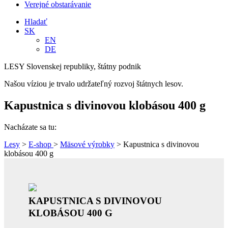
Verejné obstarávanie
Hladať
SK
EN
DE
LESY Slovenskej republiky, štátny podnik
Našou víziou je trvalo udržateľný rozvoj štátnych lesov.
Kapustnica s divinovou klobásou 400 g
Nacházate sa tu:
Lesy
>
E-shop
>
Mäsové výrobky
> Kapustnica s divinovou
klobásou 400 g
KAPUSTNICA S DIVINOVOU
KLOBÁSOU 400 G