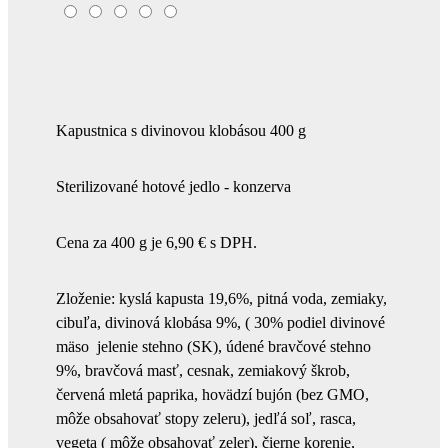
Kapustnica s divinovou klobásou 400 g
Sterilizované hotové jedlo - konzerva
Cena za 400 g je 6,90 € s DPH.
Zloženie: kyslá kapusta 19,6%, pitná voda, zemiaky,
cibuľa, divinová klobása 9%, ( 30% podiel divinové
mäso jelenie stehno (SK), údené bravčové stehno
9%, bravčová masť, cesnak, zemiakový škrob,
červená mletá paprika, hovädzí bujón (bez GMO,
môže obsahovať stopy zeleru), jedľá soľ, rasca,
vegeta ( môže obsahovať zeler), čierne korenie,