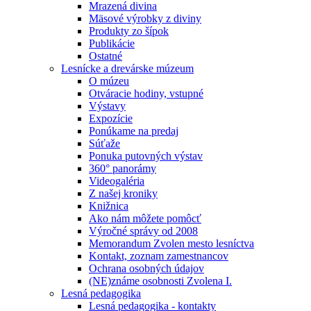
Mrazená divina
Mäsové výrobky z diviny
Produkty zo šípok
Publikácie
Ostatné
Lesnícke a drevárske múzeum
O múzeu
Otváracie hodiny, vstupné
Výstavy
Expozície
Ponúkame na predaj
Súťaže
Ponuka putovných výstav
360° panorámy
Videogaléria
Z našej kroniky
Knižnica
Ako nám môžete pomôcť
Výročné správy od 2008
Memorandum Zvolen mesto lesníctva
Kontakt, zoznam zamestnancov
Ochrana osobných údajov
(NE)známe osobnosti Zvolena I.
Lesná pedagogika
Lesná pedagogika - kontakty