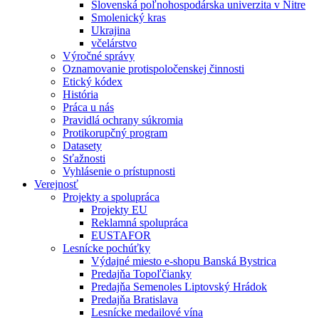
Slovenská poľnohospodárska univerzita v Nitre
Smolenický kras
Ukrajina
včelárstvo
Výročné správy
Oznamovanie protispoločenskej činnosti
Etický kódex
História
Práca u nás
Pravidlá ochrany súkromia
Protikorupčný program
Datasety
Sťažnosti
Vyhlásenie o prístupnosti
Verejnosť
Projekty a spolupráca
Projekty EU
Reklamná spolupráca
EUSTAFOR
Lesnícke pochúťky
Výdajné miesto e-shopu Banská Bystrica
Predajňa Topoľčianky
Predajňa Semenoles Liptovský Hrádok
Predajňa Bratislava
Lesnícke medailové vína