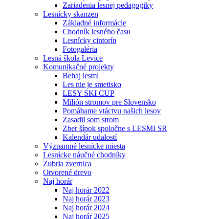
Zariadenia lesnej pedagogiky
Lesnícky skanzen
Základné informácie
Chodník lesného času
Lesnícky cintorín
Fotogaléria
Lesná škola Levice
Komunikačné projekty
Behaj lesmi
Les nie je smetisko
LESY SKI CUP
Milión stromov pre Slovensko
Pomáhame vtáctvu našich lesov
Zasadil som strom
Zber šípok spoločne s LESMI SR
Kalendár udalostí
Významné lesnícke miesta
Lesnícke náučné chodníky
Zubria zvernica
Otvorené drevo
Naj horár
Naj horár 2022
Naj horár 2023
Naj horár 2024
Naj horár 2025