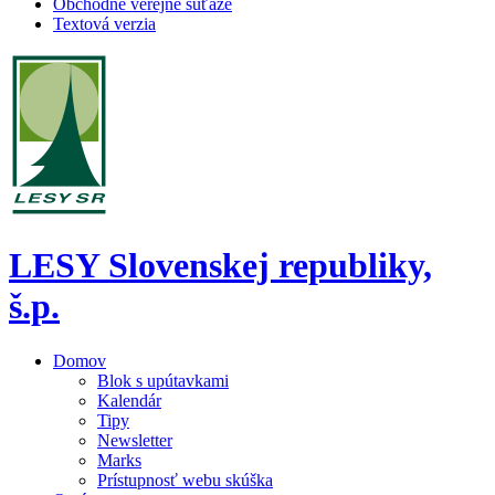
Obchodné verejné súťaže
Textová verzia
LESY Slovenskej republiky,
š.p.
Domov
Blok s upútavkami
Kalendár
Tipy
Newsletter
Marks
Prístupnosť webu skúška