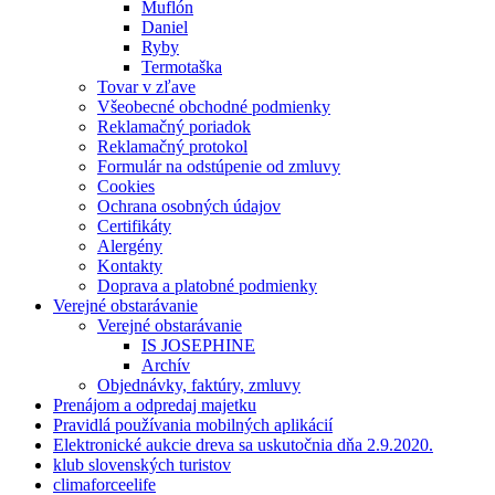
Muflón
Daniel
Ryby
Termotaška
Tovar v zľave
Všeobecné obchodné podmienky
Reklamačný poriadok
Reklamačný protokol
Formulár na odstúpenie od zmluvy
Cookies
Ochrana osobných údajov
Certifikáty
Alergény
Kontakty
Doprava a platobné podmienky
Verejné obstarávanie
Verejné obstarávanie
IS JOSEPHINE
Archív
Objednávky, faktúry, zmluvy
Prenájom a odpredaj majetku
Pravidlá používania mobilných aplikácií
Elektronické aukcie dreva sa uskutočnia dňa 2.9.2020.
klub slovenských turistov
climaforceelife