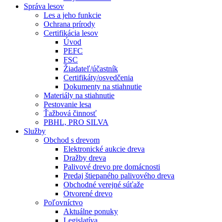
Správa lesov
Les a jeho funkcie
Ochrana prírody
Certifikácia lesov
Úvod
PEFC
FSC
Žiadateľ/účastník
Certifikáty/osvedčenia
Dokumenty na stiahnutie
Materiály na stiahnutie
Pestovanie lesa
Ťažbová činnosť
PBHL, PRO SILVA
Služby
Obchod s drevom
Elektronické aukcie dreva
Dražby dreva
Palivové drevo pre domácnosti
Predaj štiepaného palivového dreva
Obchodné verejné súťaže
Otvorené drevo
Poľovníctvo
Aktuálne ponuky
Legislatíva