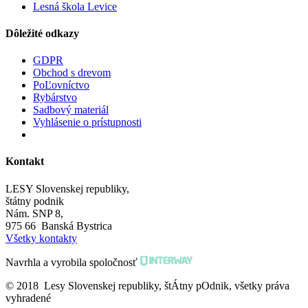
Lesná škola Levice
Dôležité odkazy
GDPR
Obchod s drevom
PoĽovníctvo
Rybárstvo
Sadbový materiál
Vyhlásenie o prístupnosti
Kontakt
LESY Slovenskej republiky,
štátny podnik
Nám. SNP 8,
975 66 Banská Bystrica
Všetky kontakty
Navrhla a vyrobila spoločnosť
© 2018 Lesy Slovenskej republiky, štÁtny pOdnik, všetky práva
vyhradené