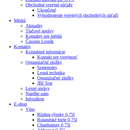
Obchodné verejné súťaže
Ukončené
Vyhodnotenie verejných obchodných súťaží
Médiá
Aktuality
Tlačové správy
Kontakty pre médiá
Časopis Lesník
Kontakty
Kontaktné informácie
Kontakt pre verejnosť
Organizačné zložky
Semenoles
Lesná technika
Organizačné zložky
JBI Test
Lesné správy
Napíšte nám
Infozákon
E-shop
Víno
Rízling rýnsky 0,75l
Rulandské biele 0,75l
Chardonnay 0,75l