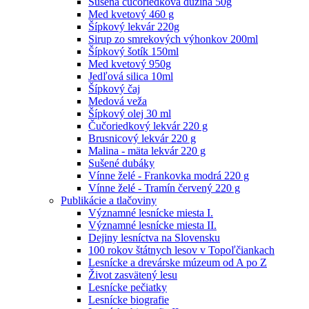
Sušená čučoriedková dužina 50g
Med kvetový 460 g
Šípkový lekvár 220g
Sirup zo smrekových výhonkov 200ml
Šípkový šotík 150ml
Med kvetový 950g
Jedľová silica 10ml
Šípkový čaj
Medová veža
Šípkový olej 30 ml
Čučoriedkový lekvár 220 g
Brusnicový lekvár 220 g
Malina - mäta lekvár 220 g
Sušené dubáky
Vínne želé - Frankovka modrá 220 g
Vínne želé - Tramín červený 220 g
Publikácie a tlačoviny
Významné lesnícke miesta I.
Významné lesnícke miesta II.
Dejiny lesníctva na Slovensku
100 rokov štátnych lesov v Topoľčiankach
Lesnícke a drevárske múzeum od A po Z
Život zasvätený lesu
Lesnícke pečiatky
Lesnícke biografie