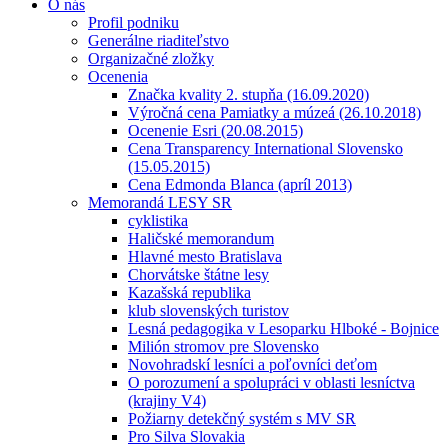
O nás
Profil podniku
Generálne riaditeľstvo
Organizačné zložky
Ocenenia
Značka kvality 2. stupňa (16.09.2020)
Výročná cena Pamiatky a múzeá (26.10.2018)
Ocenenie Esri (20.08.2015)
Cena Transparency International Slovensko
(15.05.2015)
Cena Edmonda Blanca (apríl 2013)
Memorandá LESY SR
cyklistika
Haličské memorandum
Hlavné mesto Bratislava
Chorvátske štátne lesy
Kazašská republika
klub slovenských turistov
Lesná pedagogika v Lesoparku Hlboké - Bojnice
Milión stromov pre Slovensko
Novohradskí lesníci a poľovníci deťom
O porozumení a spolupráci v oblasti lesníctva
(krajiny V4)
Požiarny detekčný systém s MV SR
Pro Silva Slovakia