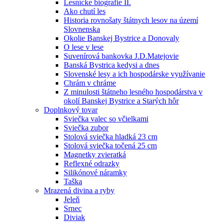
Lesnícke biografie II.
Ako chutí les
Historia rovnošaty štátnych lesov na území
Slovnenska
Okolie Banskej Bystrice a Donovaly
O lese v lese
Suvenírová bankovka J.D.Matejovie
Banská Bystrica kedysi a dnes
Slovenské lesy a ich hospodárske využívanie
Chrám v chráme
Z minulosti štátneho lesného hospodárstva v
okolí Banskej Bystrice a Starých hôr
Doplnkový tovar
Sviečka valec so včielkami
Sviečka zubor
Stolová sviečka hladká 23 cm
Stolová sviečka točená 25 cm
Magnetky zvieratká
Reflexné odrazky
Silikónové náramky
Taška
Mrazená divina a ryby
Jeleň
Srnec
Diviak