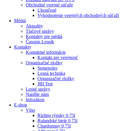
Obchodné verejné súťaže
Ukončené
Vyhodnotenie verejných obchodných súťaží
Médiá
Aktuality
Tlačové správy
Kontakty pre médiá
Časopis Lesník
Kontakty
Kontaktné informácie
Kontakt pre verejnosť
Organizačné zložky
Semenoles
Lesná technika
Organizačné zložky
JBI Test
Lesné správy
Napíšte nám
Infozákon
E-shop
Víno
Rízling rýnsky 0,75l
Rulandské biele 0,75l
Chardonnay 0,75l