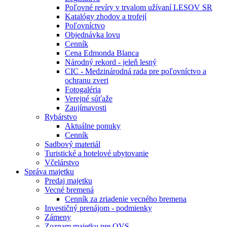
Poľovné revíry v trvalom užívaní LESOV SR
Katalógy zhodov a trofejí
Poľovníctvo
Objednávka lovu
Cenník
Cena Edmonda Blanca
Národný rekord - jeleň lesný
CIC - Medzinárodná rada pre poľovníctvo a
ochranu zveri
Fotogaléria
Verejné súťaže
Zaujímavosti
Rybárstvo
Aktuálne ponuky
Cenník
Sadbový materiál
Turistické a hotelové ubytovanie
Včelárstvo
Správa majetku
Predaj majetku
Vecné bremená
Cenník za zriadenie vecného bremena
Investičný prenájom - podmienky
Zámeny
Zoznam majetku pre OVS