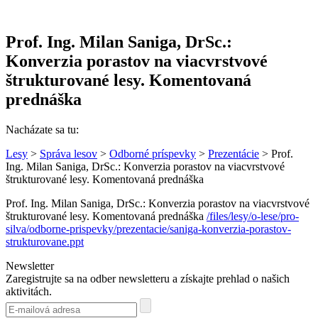
Prof. Ing. Milan Saniga, DrSc.:
Konverzia porastov na viacvrstvové
štrukturované lesy. Komentovaná
prednáška
Nacházate sa tu:
Lesy
>
Správa lesov
>
Odborné príspevky
>
Prezentácie
> Prof.
Ing. Milan Saniga, DrSc.: Konverzia porastov na viacvrstvové
štrukturované lesy. Komentovaná prednáška
Prof. Ing. Milan Saniga, DrSc.: Konverzia porastov na viacvrstvové
štrukturované lesy. Komentovaná prednáška
/files/lesy/o-lese/pro-
silva/odborne-prispevky/prezentacie/saniga-konverzia-porastov-
strukturovane.ppt
Newsletter
Zaregistrujte sa na odber newsletteru a získajte prehlad o našich
aktivitách.