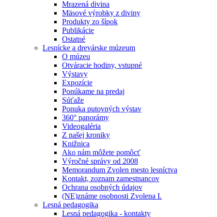
Mrazená divina
Mäsové výrobky z diviny
Produkty zo šípok
Publikácie
Ostatné
Lesnícke a drevárske múzeum
O múzeu
Otváracie hodiny, vstupné
Výstavy
Expozície
Ponúkame na predaj
Súťaže
Ponuka putovných výstav
360° panorámy
Videogaléria
Z našej kroniky
Knižnica
Ako nám môžete pomôcť
Výročné správy od 2008
Memorandum Zvolen mesto lesníctva
Kontakt, zoznam zamestnancov
Ochrana osobných údajov
(NE)známe osobnosti Zvolena I.
Lesná pedagogika
Lesná pedagogika - kontakty