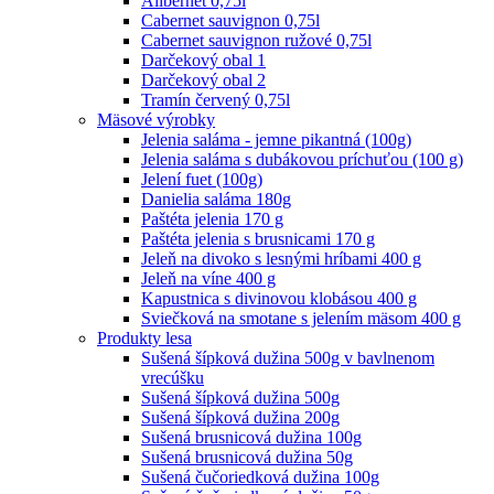
Alibernet 0,75l
Cabernet sauvignon 0,75l
Cabernet sauvignon ružové 0,75l
Darčekový obal 1
Darčekový obal 2
Tramín červený 0,75l
Mäsové výrobky
Jelenia saláma - jemne pikantná (100g)
Jelenia saláma s dubákovou príchuťou (100 g)
Jelení fuet (100g)
Danielia saláma 180g
Paštéta jelenia 170 g
Paštéta jelenia s brusnicami 170 g
Jeleň na divoko s lesnými hríbami 400 g
Jeleň na víne 400 g
Kapustnica s divinovou klobásou 400 g
Sviečková na smotane s jelením mäsom 400 g
Produkty lesa
Sušená šípková dužina 500g v bavlnenom
vrecúšku
Sušená šípková dužina 500g
Sušená šípková dužina 200g
Sušená brusnicová dužina 100g
Sušená brusnicová dužina 50g
Sušená čučoriedková dužina 100g