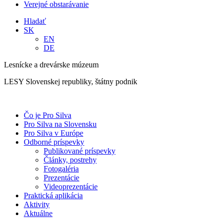
Verejné obstarávanie
Hladať
SK
EN
DE
Lesnícke a drevárske múzeum
LESY Slovenskej republiky, štátny podnik
Čo je Pro Silva
Pro Silva na Slovensku
Pro Silva v Európe
Odborné príspevky
Publikované príspevky
Články, postrehy
Fotogaléria
Prezentácie
Videoprezentácie
Praktická aplikácia
Aktivity
Aktuálne