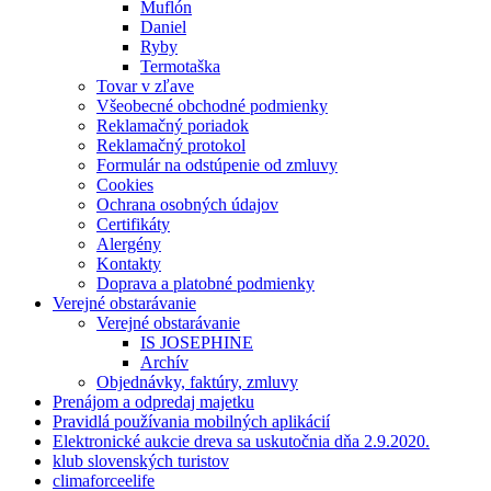
Muflón
Daniel
Ryby
Termotaška
Tovar v zľave
Všeobecné obchodné podmienky
Reklamačný poriadok
Reklamačný protokol
Formulár na odstúpenie od zmluvy
Cookies
Ochrana osobných údajov
Certifikáty
Alergény
Kontakty
Doprava a platobné podmienky
Verejné obstarávanie
Verejné obstarávanie
IS JOSEPHINE
Archív
Objednávky, faktúry, zmluvy
Prenájom a odpredaj majetku
Pravidlá používania mobilných aplikácií
Elektronické aukcie dreva sa uskutočnia dňa 2.9.2020.
klub slovenských turistov
climaforceelife