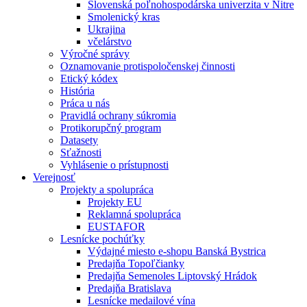
Slovenská poľnohospodárska univerzita v Nitre
Smolenický kras
Ukrajina
včelárstvo
Výročné správy
Oznamovanie protispoločenskej činnosti
Etický kódex
História
Práca u nás
Pravidlá ochrany súkromia
Protikorupčný program
Datasety
Sťažnosti
Vyhlásenie o prístupnosti
Verejnosť
Projekty a spolupráca
Projekty EU
Reklamná spolupráca
EUSTAFOR
Lesnícke pochúťky
Výdajné miesto e-shopu Banská Bystrica
Predajňa Topoľčianky
Predajňa Semenoles Liptovský Hrádok
Predajňa Bratislava
Lesnícke medailové vína