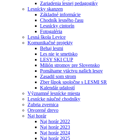
Zariadenia lesnej pedagogiky
Lesnícky skanzen
Základné informácie
Chodník lesného času
Lesnícky cintorín
Fotogaléria
Lesná škola Levice
Komunikačné projekty
Behaj lesmi
Les nie je smetisko
LESY SKI CUP
Milión stromov pre Slovensko
Pomáhame vtáctvu našich lesov
Zasadil som strom
Zber šípok spoločne s LESMI SR
Kalendár udalostí
Významné lesnícke miesta
Lesnícke náučné chodníky
Zubria zvernica
Otvorené drevo
Naj horár
Naj horár 2022
Naj horár 2023
Naj horár 2024
Naj horár 2025