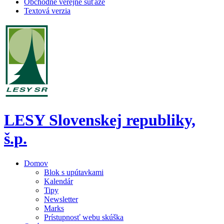
Obchodné verejné súťaže
Textová verzia
LESY Slovenskej republiky,
š.p.
Domov
Blok s upútavkami
Kalendár
Tipy
Newsletter
Marks
Prístupnosť webu skúška