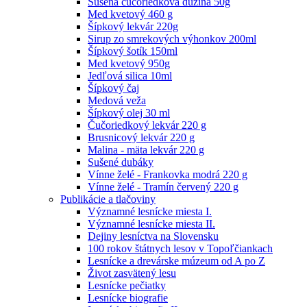
Sušená čučoriedková dužina 50g
Med kvetový 460 g
Šípkový lekvár 220g
Sirup zo smrekových výhonkov 200ml
Šípkový šotík 150ml
Med kvetový 950g
Jedľová silica 10ml
Šípkový čaj
Medová veža
Šípkový olej 30 ml
Čučoriedkový lekvár 220 g
Brusnicový lekvár 220 g
Malina - mäta lekvár 220 g
Sušené dubáky
Vínne želé - Frankovka modrá 220 g
Vínne želé - Tramín červený 220 g
Publikácie a tlačoviny
Významné lesnícke miesta I.
Významné lesnícke miesta II.
Dejiny lesníctva na Slovensku
100 rokov štátnych lesov v Topoľčiankach
Lesnícke a drevárske múzeum od A po Z
Život zasvätený lesu
Lesnícke pečiatky
Lesnícke biografie