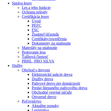
Správa lesov
Les a jeho funkcie
Ochrana prírody
Certifikácia lesov
Úvod
PEFC
FSC
Žiadateľ/účastník
Certifikáty/osvedčenia
Dokumenty na stiahnutie
Materiály na stiahnutie
Pestovanie lesa
Ťažbová činnosť
PBHL, PRO SILVA
Služby
Obchod s drevom
Elektronické aukcie dreva
Dražby dreva
Palivové drevo pre domácnosti
Predaj štiepaného palivového dreva
Obchodné verejné súťaže
Otvorené drevo
Poľovníctvo
Aktuálne ponuky
Legislatíva