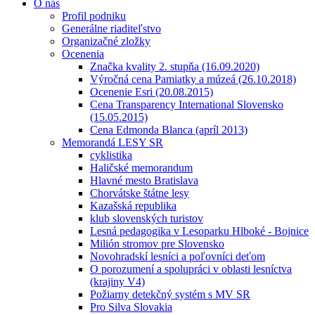
O nás
Profil podniku
Generálne riaditeľstvo
Organizačné zložky
Ocenenia
Značka kvality 2. stupňa (16.09.2020)
Výročná cena Pamiatky a múzeá (26.10.2018)
Ocenenie Esri (20.08.2015)
Cena Transparency International Slovensko
(15.05.2015)
Cena Edmonda Blanca (apríl 2013)
Memorandá LESY SR
cyklistika
Haličské memorandum
Hlavné mesto Bratislava
Chorvátske štátne lesy
Kazašská republika
klub slovenských turistov
Lesná pedagogika v Lesoparku Hlboké - Bojnice
Milión stromov pre Slovensko
Novohradskí lesníci a poľovníci deťom
O porozumení a spolupráci v oblasti lesníctva
(krajiny V4)
Požiarny detekčný systém s MV SR
Pro Silva Slovakia