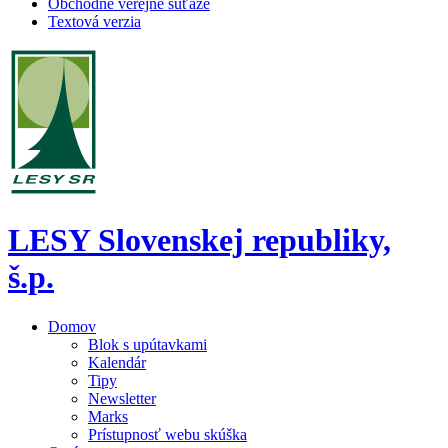
Obchodné verejné súťaže
Textová verzia
LESY Slovenskej republiky,
š.p.
Domov
Blok s upútavkami
Kalendár
Tipy
Newsletter
Marks
Prístupnosť webu skúška