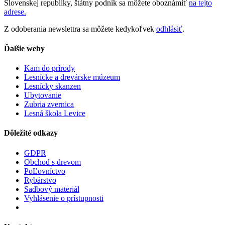
Slovenskej republiky, štátny podnik sa môžete oboznámiť
na tejto
adrese.
Z odoberania newslettra sa môžete kedykoľvek
odhlásiť
.
Ďalšie weby
Kam do prírody
Lesnícke a drevárske múzeum
Lesnícky skanzen
Ubytovanie
Zubria zvernica
Lesná škola Levice
Dôležité odkazy
GDPR
Obchod s drevom
PoĽovníctvo
Rybárstvo
Sadbový materiál
Vyhlásenie o prístupnosti