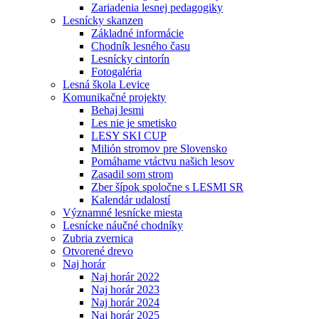
Zariadenia lesnej pedagogiky
Lesnícky skanzen
Základné informácie
Chodník lesného času
Lesnícky cintorín
Fotogaléria
Lesná škola Levice
Komunikačné projekty
Behaj lesmi
Les nie je smetisko
LESY SKI CUP
Milión stromov pre Slovensko
Pomáhame vtáctvu našich lesov
Zasadil som strom
Zber šípok spoločne s LESMI SR
Kalendár udalostí
Významné lesnícke miesta
Lesnícke náučné chodníky
Zubria zvernica
Otvorené drevo
Naj horár
Naj horár 2022
Naj horár 2023
Naj horár 2024
Naj horár 2025