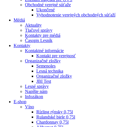
Obchodné verejné súťaže
Ukončené
Vyhodnotenie verejných obchodných súťaží
Médiá
Aktuality
Tlačové správy
Kontakty pre médiá
Časopis Lesník
Kontakty
Kontaktné informácie
Kontakt pre verejnosť
Organizačné zložky
Semenoles
Lesná technika
Organizačné zložky
JBI Test
Lesné správy
Napíšte nám
Infozákon
E-shop
Víno
Rízling rýnsky 0,75l
Rulandské biele 0,75l
Chardonnay 0,75l