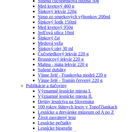
Sušená čučoriedková dužina 50g
Med kvetový 460 g
Šípkový lekvár 220g
Sirup zo smrekových výhonkov 200ml
Šípkový šotík 150ml
Med kvetový 950g
Jedľová silica 10ml
Šípkový čaj
Medová veža
Šípkový olej 30 ml
Čučoriedkový lekvár 220 g
Brusnicový lekvár 220 g
Malina - mäta lekvár 220 g
Sušené dubáky
Vínne želé - Frankovka modrá 220 g
Vínne želé - Tramín červený 220 g
Publikácie a tlačoviny
Významné lesnícke miesta I.
Významné lesnícke miesta II.
Dejiny lesníctva na Slovensku
100 rokov štátnych lesov v Topoľčiankach
Lesnícke a drevárske múzeum od A po Z
Život zasvätený lesu
Lesnícke pečiatky
Lesnícke biografie