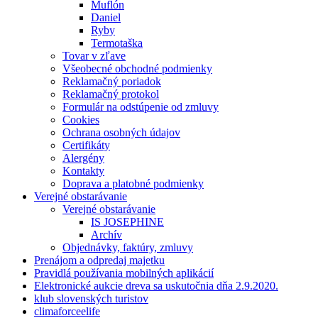
Muflón
Daniel
Ryby
Termotaška
Tovar v zľave
Všeobecné obchodné podmienky
Reklamačný poriadok
Reklamačný protokol
Formulár na odstúpenie od zmluvy
Cookies
Ochrana osobných údajov
Certifikáty
Alergény
Kontakty
Doprava a platobné podmienky
Verejné obstarávanie
Verejné obstarávanie
IS JOSEPHINE
Archív
Objednávky, faktúry, zmluvy
Prenájom a odpredaj majetku
Pravidlá používania mobilných aplikácií
Elektronické aukcie dreva sa uskutočnia dňa 2.9.2020.
klub slovenských turistov
climaforceelife