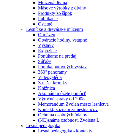
Mrazená divina
Mäsové výrobky z diviny
Produkty zo šípok
Publikácie
Ostatné
Lesnícke a drevárske múzeum
O múzeu
Otváracie hodiny, vstupné
Výstavy
Expozície
Ponúkame na predaj
Súťaže
Ponuka putovných výstav
360° panorámy
Videogaléria
Z našej kroniky
Knižnica
Ako nám môžete pomôcť
Výročné správy od 2008
Memorandum Zvolen mesto lesníctva
Kontakt, zoznam zamestnancov
Ochrana osobných údajov
(NE)známe osobnosti Zvolena I.
Lesná pedagogika
Lesná pedagogika - kontakty