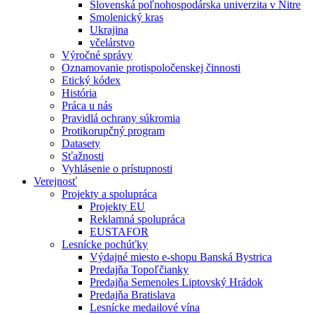
Slovenská poľnohospodárska univerzita v Nitre
Smolenický kras
Ukrajina
včelárstvo
Výročné správy
Oznamovanie protispoločenskej činnosti
Etický kódex
História
Práca u nás
Pravidlá ochrany súkromia
Protikorupčný program
Datasety
Sťažnosti
Vyhlásenie o prístupnosti
Verejnosť
Projekty a spolupráca
Projekty EU
Reklamná spolupráca
EUSTAFOR
Lesnícke pochúťky
Výdajné miesto e-shopu Banská Bystrica
Predajňa Topoľčianky
Predajňa Semenoles Liptovský Hrádok
Predajňa Bratislava
Lesnícke medailové vína