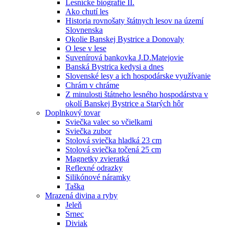
Lesnícke biografie II.
Ako chutí les
Historia rovnošaty štátnych lesov na území
Slovnenska
Okolie Banskej Bystrice a Donovaly
O lese v lese
Suvenírová bankovka J.D.Matejovie
Banská Bystrica kedysi a dnes
Slovenské lesy a ich hospodárske využívanie
Chrám v chráme
Z minulosti štátneho lesného hospodárstva v
okolí Banskej Bystrice a Starých hôr
Doplnkový tovar
Sviečka valec so včielkami
Sviečka zubor
Stolová sviečka hladká 23 cm
Stolová sviečka točená 25 cm
Magnetky zvieratká
Reflexné odrazky
Silikónové náramky
Taška
Mrazená divina a ryby
Jeleň
Srnec
Diviak