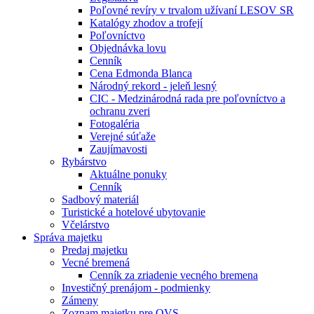
Poľovné revíry v trvalom užívaní LESOV SR
Katalógy zhodov a trofejí
Poľovníctvo
Objednávka lovu
Cenník
Cena Edmonda Blanca
Národný rekord - jeleň lesný
CIC - Medzinárodná rada pre poľovníctvo a
ochranu zveri
Fotogaléria
Verejné súťaže
Zaujímavosti
Rybárstvo
Aktuálne ponuky
Cenník
Sadbový materiál
Turistické a hotelové ubytovanie
Včelárstvo
Správa majetku
Predaj majetku
Vecné bremená
Cenník za zriadenie vecného bremena
Investičný prenájom - podmienky
Zámeny
Zoznam majetku pre OVS