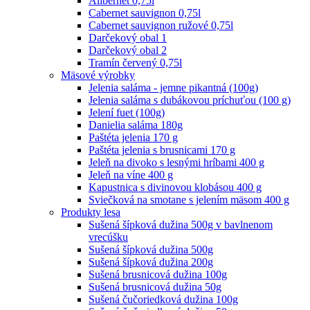
Alibernet 0,75l
Cabernet sauvignon 0,75l
Cabernet sauvignon ružové 0,75l
Darčekový obal 1
Darčekový obal 2
Tramín červený 0,75l
Mäsové výrobky
Jelenia saláma - jemne pikantná (100g)
Jelenia saláma s dubákovou príchuťou (100 g)
Jelení fuet (100g)
Danielia saláma 180g
Paštéta jelenia 170 g
Paštéta jelenia s brusnicami 170 g
Jeleň na divoko s lesnými hríbami 400 g
Jeleň na víne 400 g
Kapustnica s divinovou klobásou 400 g
Sviečková na smotane s jelením mäsom 400 g
Produkty lesa
Sušená šípková dužina 500g v bavlnenom
vrecúšku
Sušená šípková dužina 500g
Sušená šípková dužina 200g
Sušená brusnicová dužina 100g
Sušená brusnicová dužina 50g
Sušená čučoriedková dužina 100g