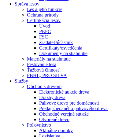
Správa lesov
Les a jeho funkcie
Ochrana prírody
Certifikácia lesov
Úvod
PEFC
FSC
Žiadateľ/účastník
Certifikáty/osvedčenia
Dokumenty na stiahnutie
Materiály na stiahnutie
Pestovanie lesa
Ťažbová činnosť
PBHL, PRO SILVA
Služby
Obchod s drevom
Elektronické aukcie dreva
Dražby dreva
Palivové drevo pre domácnosti
Predaj štiepaného palivového dreva
Obchodné verejné súťaže
Otvorené drevo
Poľovníctvo
Aktuálne ponuky
Legislatíva