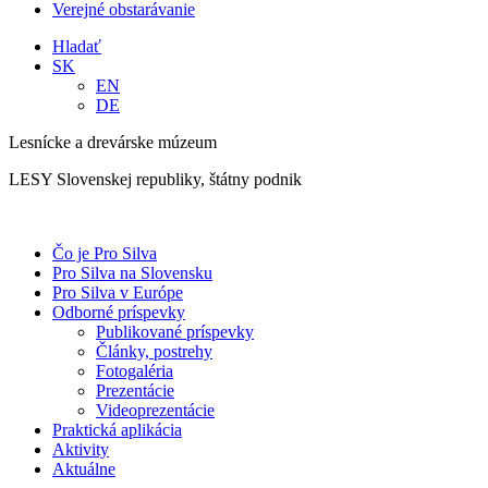
Verejné obstarávanie
Hladať
SK
EN
DE
Lesnícke a drevárske múzeum
LESY Slovenskej republiky, štátny podnik
Čo je Pro Silva
Pro Silva na Slovensku
Pro Silva v Európe
Odborné príspevky
Publikované príspevky
Články, postrehy
Fotogaléria
Prezentácie
Videoprezentácie
Praktická aplikácia
Aktivity
Aktuálne