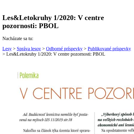
Les&Letokruhy 1/2020: V centre
pozornosti: PBOL
Nacházate sa tu:
Lesy
>
Správa lesov
>
Odborné príspevky
>
Publikované príspevky
> Les&Letokruhy 1/2020: V centre pozornosti: PBOL