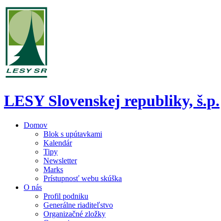
LESY Slovenskej republiky, š.p.
Domov
Blok s upútavkami
Kalendár
Tipy
Newsletter
Marks
Prístupnosť webu skúška
O nás
Profil podniku
Generálne riaditeľstvo
Organizačné zložky