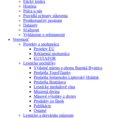
Etický kódex
História
Práca u nás
Pravidlá ochrany súkromia
Protikorupčný program
Datasety
Sťažnosti
Vyhlásenie o prístupnosti
Verejnosť
Projekty a spolupráca
Projekty EU
Reklamná spolupráca
EUSTAFOR
Lesnícke pochúťky
Výdajné miesto e-shopu Banská Bystrica
Predajňa Topoľčianky
Predajňa Semenoles Liptovský Hrádok
Predajňa Bratislava
Lesnícke medailové vína
Mrazená divina
Mäsové výrobky z diviny
Produkty zo šípok
Publikácie
Ostatné
Lesnícke a drevárske múzeum