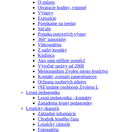
O múzeu
Otváracie hodiny, vstupné
Výstavy
Expozície
Ponúkame na predaj
Súťaže
Ponuka putovných výstav
360° panorámy
Videogaléria
Z našej kroniky
Knižnica
Ako nám môžete pomôcť
Výročné správy od 2008
Memorandum Zvolen mesto lesníctva
Kontakt, zoznam zamestnancov
Ochrana osobných údajov
(NE)známe osobnosti Zvolena I.
Lesná pedagogika
Lesná pedagogika - kontakty
Zariadenia lesnej pedagogiky
Lesnícky skanzen
Základné informácie
Chodník lesného času
Lesnícky cintorín
Fotogaléria