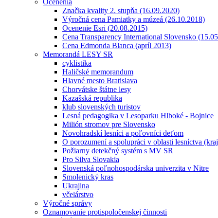
Ocenenia
Značka kvality 2. stupňa (16.09.2020)
Výročná cena Pamiatky a múzeá (26.10.2018)
Ocenenie Esri (20.08.2015)
Cena Transparency International Slovensko (15.0
Cena Edmonda Blanca (apríl 2013)
Memorandá LESY SR
cyklistika
Haličské memorandum
Hlavné mesto Bratislava
Chorvátske štátne lesy
Kazašská republika
klub slovenských turistov
Lesná pedagogika v Lesoparku Hlboké - Bojnice
Milión stromov pre Slovensko
Novohradskí lesníci a poľovníci deťom
O porozumení a spolupráci v oblasti lesníctva (kra
Požiarny detekčný systém s MV SR
Pro Silva Slovakia
Slovenská poľnohospodárska univerzita v Nitre
Smolenický kras
Ukrajina
včelárstvo
Výročné správy
Oznamovanie protispoločenskej činnosti