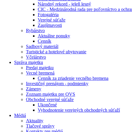
Národný rekord - jeleň lesný
CIC - Medzinárodná rada pre poľovníctvo a ochra
Fotogaléria
Verejné súťaže
Zaujímavosti
Rybárstvo
Aktuálne ponuky
Cenník
Sadbový materiál
Turistické a hotelové ubytovanie
Včelárstvo
Správa majetku
Predaj majetku
Vecné bremená
Cenník za zriadenie vecného bremena
Investičný prenájom - podmienky
Zámeny
Zoznam majetku pre OVS
Obchodné verejné súťaže
Ukončené
Vyhodnotenie verejných obchodných súťaží
Médiá
Aktuality
Tlačové správy
Kontakty pre médiá