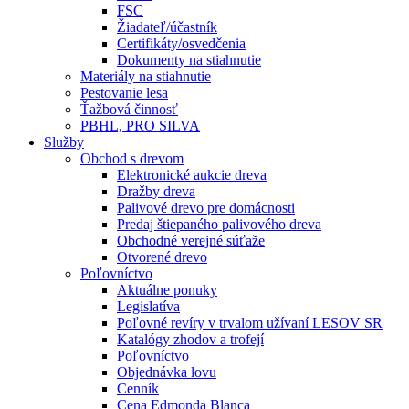
FSC
Žiadateľ/účastník
Certifikáty/osvedčenia
Dokumenty na stiahnutie
Materiály na stiahnutie
Pestovanie lesa
Ťažbová činnosť
PBHL, PRO SILVA
Služby
Obchod s drevom
Elektronické aukcie dreva
Dražby dreva
Palivové drevo pre domácnosti
Predaj štiepaného palivového dreva
Obchodné verejné súťaže
Otvorené drevo
Poľovníctvo
Aktuálne ponuky
Legislatíva
Poľovné revíry v trvalom užívaní LESOV SR
Katalógy zhodov a trofejí
Poľovníctvo
Objednávka lovu
Cenník
Cena Edmonda Blanca