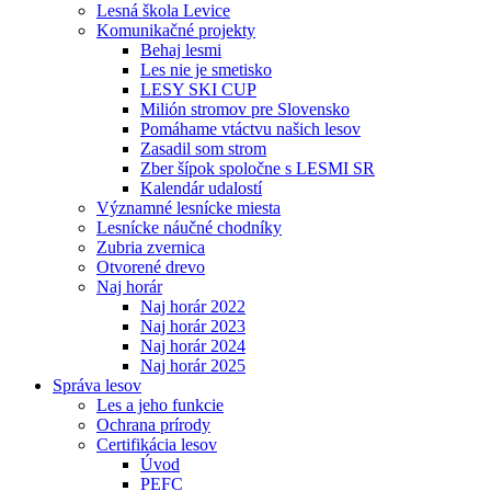
Lesná škola Levice
Komunikačné projekty
Behaj lesmi
Les nie je smetisko
LESY SKI CUP
Milión stromov pre Slovensko
Pomáhame vtáctvu našich lesov
Zasadil som strom
Zber šípok spoločne s LESMI SR
Kalendár udalostí
Významné lesnícke miesta
Lesnícke náučné chodníky
Zubria zvernica
Otvorené drevo
Naj horár
Naj horár 2022
Naj horár 2023
Naj horár 2024
Naj horár 2025
Správa lesov
Les a jeho funkcie
Ochrana prírody
Certifikácia lesov
Úvod
PEFC