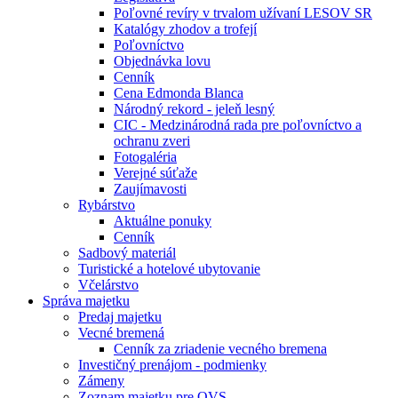
Poľovné revíry v trvalom užívaní LESOV SR
Katalógy zhodov a trofejí
Poľovníctvo
Objednávka lovu
Cenník
Cena Edmonda Blanca
Národný rekord - jeleň lesný
CIC - Medzinárodná rada pre poľovníctvo a
ochranu zveri
Fotogaléria
Verejné súťaže
Zaujímavosti
Rybárstvo
Aktuálne ponuky
Cenník
Sadbový materiál
Turistické a hotelové ubytovanie
Včelárstvo
Správa majetku
Predaj majetku
Vecné bremená
Cenník za zriadenie vecného bremena
Investičný prenájom - podmienky
Zámeny
Zoznam majetku pre OVS