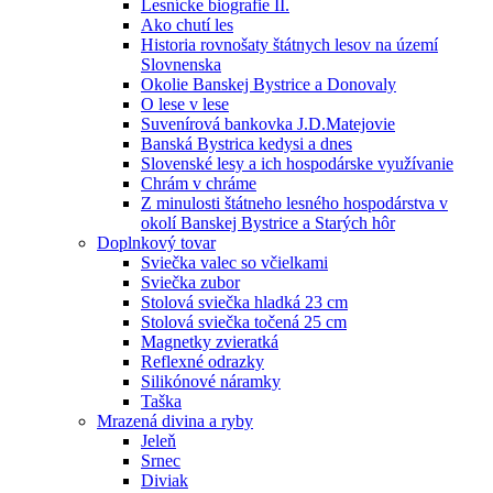
Lesnícke biografie II.
Ako chutí les
Historia rovnošaty štátnych lesov na území
Slovnenska
Okolie Banskej Bystrice a Donovaly
O lese v lese
Suvenírová bankovka J.D.Matejovie
Banská Bystrica kedysi a dnes
Slovenské lesy a ich hospodárske využívanie
Chrám v chráme
Z minulosti štátneho lesného hospodárstva v
okolí Banskej Bystrice a Starých hôr
Doplnkový tovar
Sviečka valec so včielkami
Sviečka zubor
Stolová sviečka hladká 23 cm
Stolová sviečka točená 25 cm
Magnetky zvieratká
Reflexné odrazky
Silikónové náramky
Taška
Mrazená divina a ryby
Jeleň
Srnec
Diviak