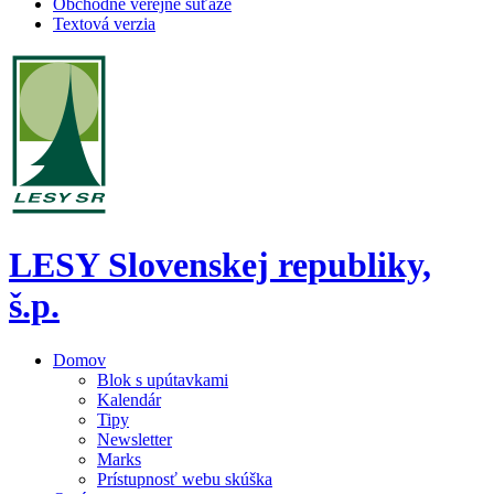
Obchodné verejné súťaže
Textová verzia
LESY Slovenskej republiky,
š.p.
Domov
Blok s upútavkami
Kalendár
Tipy
Newsletter
Marks
Prístupnosť webu skúška