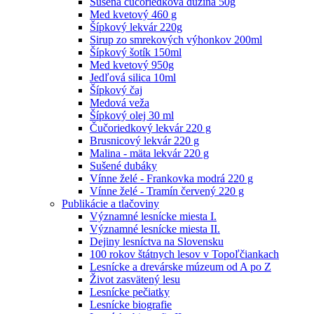
Sušená čučoriedková dužina 50g
Med kvetový 460 g
Šípkový lekvár 220g
Sirup zo smrekových výhonkov 200ml
Šípkový šotík 150ml
Med kvetový 950g
Jedľová silica 10ml
Šípkový čaj
Medová veža
Šípkový olej 30 ml
Čučoriedkový lekvár 220 g
Brusnicový lekvár 220 g
Malina - mäta lekvár 220 g
Sušené dubáky
Vínne želé - Frankovka modrá 220 g
Vínne želé - Tramín červený 220 g
Publikácie a tlačoviny
Významné lesnícke miesta I.
Významné lesnícke miesta II.
Dejiny lesníctva na Slovensku
100 rokov štátnych lesov v Topoľčiankach
Lesnícke a drevárske múzeum od A po Z
Život zasvätený lesu
Lesnícke pečiatky
Lesnícke biografie