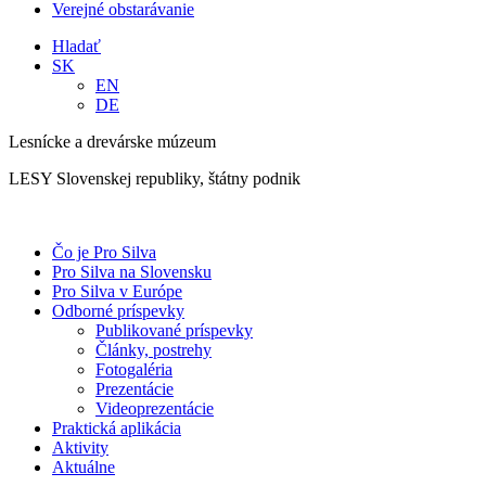
Verejné obstarávanie
Hladať
SK
EN
DE
Lesnícke a drevárske múzeum
LESY Slovenskej republiky, štátny podnik
Čo je Pro Silva
Pro Silva na Slovensku
Pro Silva v Európe
Odborné príspevky
Publikované príspevky
Články, postrehy
Fotogaléria
Prezentácie
Videoprezentácie
Praktická aplikácia
Aktivity
Aktuálne