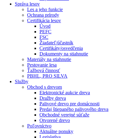
Správa lesov
Les a jeho funkcie
Ochrana prírody
Certifikácia lesov
Úvod
PEFC
FSC
Žiadateľ/účastník
Certifikáty/osvedčenia
Dokumenty na stiahnutie
Materiály na stiahnutie
Pestovanie lesa
Ťažbová činnosť
PBHL, PRO SILVA
Služby
Obchod s drevom
Elektronické aukcie dreva
Dražby dreva
Palivové drevo pre domácnosti
Predaj štiepaného palivového dreva
Obchodné verejné súťaže
Otvorené drevo
Poľovníctvo
Aktuálne ponuky
Legislatíva