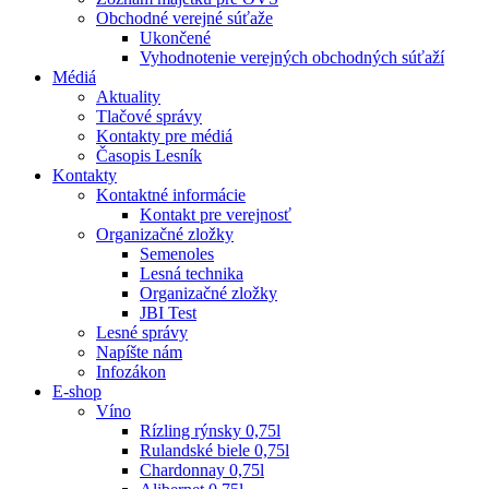
Obchodné verejné súťaže
Ukončené
Vyhodnotenie verejných obchodných súťaží
Médiá
Aktuality
Tlačové správy
Kontakty pre médiá
Časopis Lesník
Kontakty
Kontaktné informácie
Kontakt pre verejnosť
Organizačné zložky
Semenoles
Lesná technika
Organizačné zložky
JBI Test
Lesné správy
Napíšte nám
Infozákon
E-shop
Víno
Rízling rýnsky 0,75l
Rulandské biele 0,75l
Chardonnay 0,75l