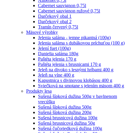
Alibernet 0,75l
Cabernet sauvignon 0,75l
Cabernet sauvignon ružové 0,75l
Darčekový obal 1
Darčekový obal 2
Tramín červený 0,75l
Mäsové výrobky
Jelenia saláma - jemne pikantná (100g)
Jelenia saláma s dubákovou príchuťou (100 g)
Jelení fuet (100g)
Danielia saláma 180g
Paštéta jelenia 170 g
Paštéta jelenia s brusnicami 170 g
Jeleň na divoko s lesnými hríbami 400 g
Jeleň na víne 400 g
Kapustnica s divinovou klobásou 400 g
Sviečková na smotane s jelením mäsom 400 g
Produkty lesa
Sušená šípková dužina 500g v bavlnenom
vrecúšku
Sušená šípková dužina 500g
Sušená šípková dužina 200g
Sušená brusnicová dužina 100g
Sušená brusnicová dužina 50g
Sušená čučoriedková dužina 100g