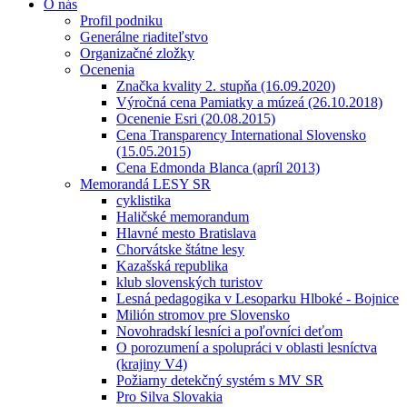
O nás
Profil podniku
Generálne riaditeľstvo
Organizačné zložky
Ocenenia
Značka kvality 2. stupňa (16.09.2020)
Výročná cena Pamiatky a múzeá (26.10.2018)
Ocenenie Esri (20.08.2015)
Cena Transparency International Slovensko
(15.05.2015)
Cena Edmonda Blanca (apríl 2013)
Memorandá LESY SR
cyklistika
Haličské memorandum
Hlavné mesto Bratislava
Chorvátske štátne lesy
Kazašská republika
klub slovenských turistov
Lesná pedagogika v Lesoparku Hlboké - Bojnice
Milión stromov pre Slovensko
Novohradskí lesníci a poľovníci deťom
O porozumení a spolupráci v oblasti lesníctva
(krajiny V4)
Požiarny detekčný systém s MV SR
Pro Silva Slovakia