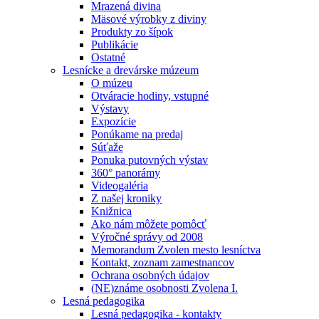
Mrazená divina
Mäsové výrobky z diviny
Produkty zo šípok
Publikácie
Ostatné
Lesnícke a drevárske múzeum
O múzeu
Otváracie hodiny, vstupné
Výstavy
Expozície
Ponúkame na predaj
Súťaže
Ponuka putovných výstav
360° panorámy
Videogaléria
Z našej kroniky
Knižnica
Ako nám môžete pomôcť
Výročné správy od 2008
Memorandum Zvolen mesto lesníctva
Kontakt, zoznam zamestnancov
Ochrana osobných údajov
(NE)známe osobnosti Zvolena I.
Lesná pedagogika
Lesná pedagogika - kontakty