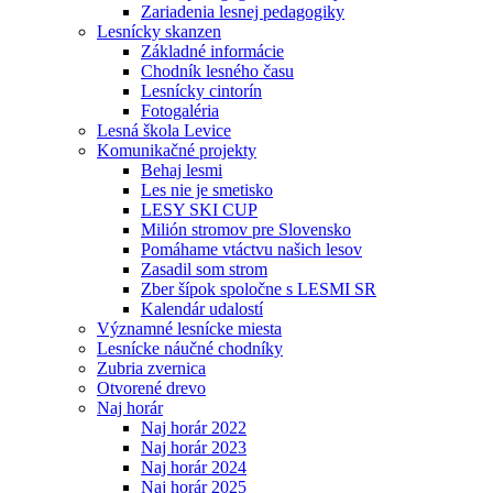
Zariadenia lesnej pedagogiky
Lesnícky skanzen
Základné informácie
Chodník lesného času
Lesnícky cintorín
Fotogaléria
Lesná škola Levice
Komunikačné projekty
Behaj lesmi
Les nie je smetisko
LESY SKI CUP
Milión stromov pre Slovensko
Pomáhame vtáctvu našich lesov
Zasadil som strom
Zber šípok spoločne s LESMI SR
Kalendár udalostí
Významné lesnícke miesta
Lesnícke náučné chodníky
Zubria zvernica
Otvorené drevo
Naj horár
Naj horár 2022
Naj horár 2023
Naj horár 2024
Naj horár 2025