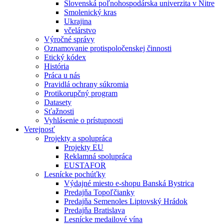
Slovenská poľnohospodárska univerzita v Nitre
Smolenický kras
Ukrajina
včelárstvo
Výročné správy
Oznamovanie protispoločenskej činnosti
Etický kódex
História
Práca u nás
Pravidlá ochrany súkromia
Protikorupčný program
Datasety
Sťažnosti
Vyhlásenie o prístupnosti
Verejnosť
Projekty a spolupráca
Projekty EU
Reklamná spolupráca
EUSTAFOR
Lesnícke pochúťky
Výdajné miesto e-shopu Banská Bystrica
Predajňa Topoľčianky
Predajňa Semenoles Liptovský Hrádok
Predajňa Bratislava
Lesnícke medailové vína