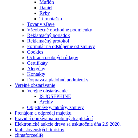
Muflón
Daniel
Ryby
Termotaška
Tovar v zľave
Všeobecné obchodné podmienky
Reklamačný poriadok
Reklamačný protokol
Formulár na odstúpenie od zmluvy
Cookies
Ochrana osobných údajov
Certifikáty
Alergény
Kontakty
Doprava a platobné podmienky
Verejné obstarávanie
Verejné obstarávanie
IS JOSEPHINE
Archív
Objednávky, faktúry, zmluvy
Prenájom a odpredaj majetku
Pravidlá používania mobilných aplikácií
Elektronické aukcie dreva sa uskutočnia dňa 2.9.2020.
klub slovenských turistov
climaforceelife