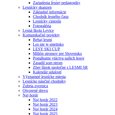
Zariadenia lesnej pedagogiky
Lesnícky skanzen
Základné informácie
Chodník lesného času
Lesnícky cintorín
Fotogaléria
Lesná škola Levice
Komunikačné projekty
Behaj lesmi
Les nie je smetisko
LESY SKI CUP
Milión stromov pre Slovensko
Pomáhame vtáctvu našich lesov
Zasadil som strom
Zber šípok spoločne s LESMI SR
Kalendár udalostí
Významné lesnícke miesta
Lesnícke náučné chodníky
Zubria zvernica
Otvorené drevo
Naj horár
Naj horár 2022
Naj horár 2023
Naj horár 2024
Naj horár 2025