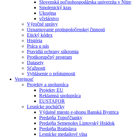
Slovenská poľnohospodárska univerzita v Nitre
Smolenický kras
Ukrajina
včelárstvo
Výročné správy
Oznamovanie protispoločenskej činnosti
Etický kódex
História
Práca u nás
Pravidlá ochrany súkromia
Protikorupčný program
Datasety
Sťažnosti
Vyhlásenie o prístupnosti
Verejnosť
Projekty a spolupráca
Projekty EU
Reklamná spolupráca
EUSTAFOR
Lesnícke pochúťky
Výdajné miesto e-shopu Banská Bystrica
Predajňa Topoľčianky
Predajňa Semenoles Liptovský Hrádok
Predajňa Bratislava
Lesnícke medailové vína