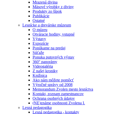
Mrazená divina
Mäsové výrobky z diviny
Produkty zo šípok
Publikácie
Ostatné
Lesnícke a drevárske múzeum
O múzeu
Otváracie hodiny, vstupné
Výstavy
Expozície
Ponúkame na predaj
Súťaže
Ponuka putovných výstav
360° panorámy
Videogaléria
Z našej kroniky
Knižnica
Ako nám môžete pomôcť
Výročné správy od 2008
Memorandum Zvolen mesto lesníctva
Kontakt, zoznam zamestnancov
Ochrana osobných údajov
(NE)známe osobnosti Zvolena I.
Lesná pedagogika
Lesná pedagogika - kontakty