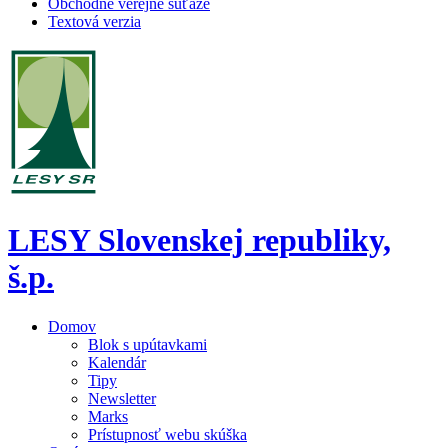
Obchodné verejné súťaže
Textová verzia
LESY Slovenskej republiky,
š.p.
Domov
Blok s upútavkami
Kalendár
Tipy
Newsletter
Marks
Prístupnosť webu skúška