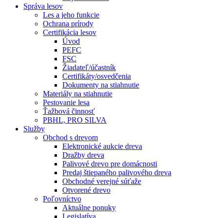
Správa lesov
Les a jeho funkcie
Ochrana prírody
Certifikácia lesov
Úvod
PEFC
FSC
Žiadateľ/účastník
Certifikáty/osvedčenia
Dokumenty na stiahnutie
Materiály na stiahnutie
Pestovanie lesa
Ťažbová činnosť
PBHL, PRO SILVA
Služby
Obchod s drevom
Elektronické aukcie dreva
Dražby dreva
Palivové drevo pre domácnosti
Predaj štiepaného palivového dreva
Obchodné verejné súťaže
Otvorené drevo
Poľovníctvo
Aktuálne ponuky
Legislatíva