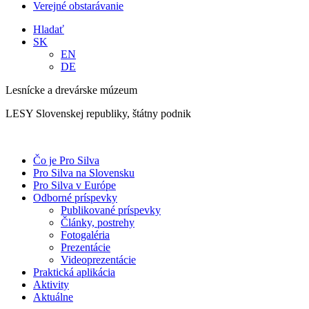
Verejné obstarávanie
Hladať
SK
EN
DE
Lesnícke a drevárske múzeum
LESY Slovenskej republiky, štátny podnik
Čo je Pro Silva
Pro Silva na Slovensku
Pro Silva v Európe
Odborné príspevky
Publikované príspevky
Články, postrehy
Fotogaléria
Prezentácie
Videoprezentácie
Praktická aplikácia
Aktivity
Aktuálne