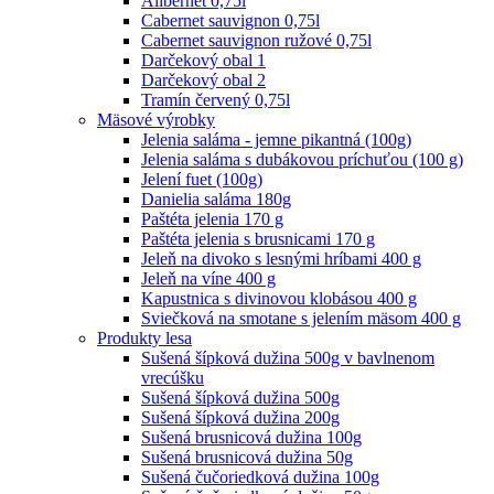
Alibernet 0,75l
Cabernet sauvignon 0,75l
Cabernet sauvignon ružové 0,75l
Darčekový obal 1
Darčekový obal 2
Tramín červený 0,75l
Mäsové výrobky
Jelenia saláma - jemne pikantná (100g)
Jelenia saláma s dubákovou príchuťou (100 g)
Jelení fuet (100g)
Danielia saláma 180g
Paštéta jelenia 170 g
Paštéta jelenia s brusnicami 170 g
Jeleň na divoko s lesnými hríbami 400 g
Jeleň na víne 400 g
Kapustnica s divinovou klobásou 400 g
Sviečková na smotane s jelením mäsom 400 g
Produkty lesa
Sušená šípková dužina 500g v bavlnenom
vrecúšku
Sušená šípková dužina 500g
Sušená šípková dužina 200g
Sušená brusnicová dužina 100g
Sušená brusnicová dužina 50g
Sušená čučoriedková dužina 100g