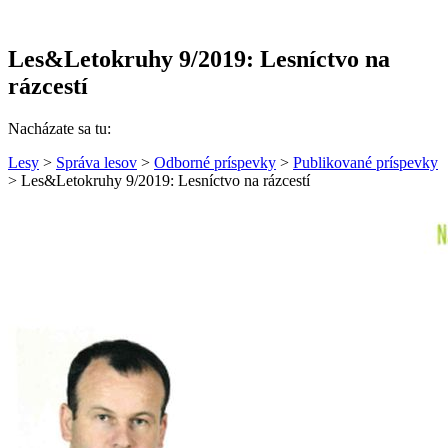
Les&Letokruhy 9/2019: Lesníctvo na
rázcestí
Nacházate sa tu:
Lesy
>
Správa lesov
>
Odborné príspevky
>
Publikované príspevky
> Les&Letokruhy 9/2019: Lesníctvo na rázcestí