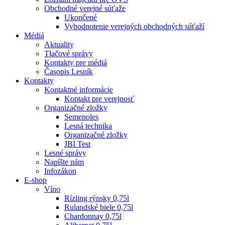
Obchodné verejné súťaže
Ukončené
Vyhodnotenie verejných obchodných súťaží
Médiá
Aktuality
Tlačové správy
Kontakty pre médiá
Časopis Lesník
Kontakty
Kontaktné informácie
Kontakt pre verejnosť
Organizačné zložky
Semenoles
Lesná technika
Organizačné zložky
JBI Test
Lesné správy
Napíšte nám
Infozákon
E-shop
Víno
Rízling rýnsky 0,75l
Rulandské biele 0,75l
Chardonnay 0,75l