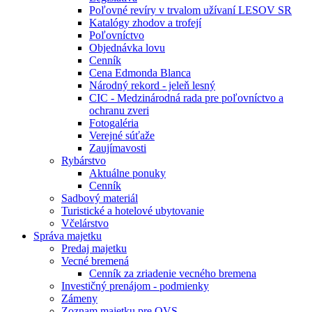
Poľovné revíry v trvalom užívaní LESOV SR
Katalógy zhodov a trofejí
Poľovníctvo
Objednávka lovu
Cenník
Cena Edmonda Blanca
Národný rekord - jeleň lesný
CIC - Medzinárodná rada pre poľovníctvo a
ochranu zveri
Fotogaléria
Verejné súťaže
Zaujímavosti
Rybárstvo
Aktuálne ponuky
Cenník
Sadbový materiál
Turistické a hotelové ubytovanie
Včelárstvo
Správa majetku
Predaj majetku
Vecné bremená
Cenník za zriadenie vecného bremena
Investičný prenájom - podmienky
Zámeny
Zoznam majetku pre OVS