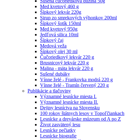
Sušená čučoriedková dužina 50g
Med kvetový 460 g
Šípkový lekvár 220g
Sirup zo smrekových výhonkov 200ml
Šípkový šotík 150ml
Med kvetový 950g
Jedľová silica 10ml
Šípkový čaj
Medová veža
Šípkový olej 30 ml
Čučoriedkový lekvár 220 g
Brusnicový lekvár 220 g
Malina - mäta lekvár 220 g
Sušené dubáky
Vínne želé - Frankovka modrá 220 g
Vínne želé - Tramín červený 220 g
Publikácie a tlačoviny
Významné lesnícke miesta I.
Významné lesnícke miesta II.
Dejiny lesníctva na Slovensku
100 rokov štátnych lesov v Topoľčiankach
Lesnícke a drevárske múzeum od A po Z
Život zasvätený lesu
Lesnícke pečiatky
Lesnícke biografie