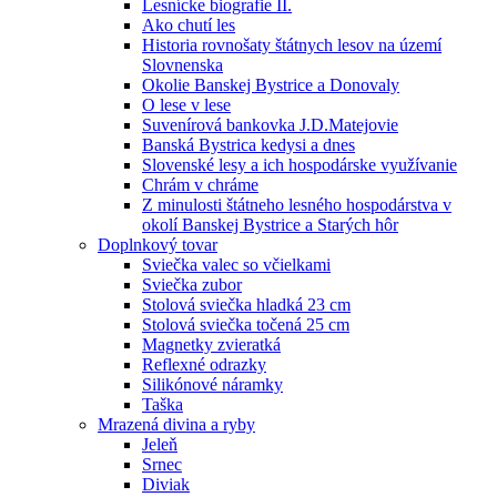
Lesnícke biografie II.
Ako chutí les
Historia rovnošaty štátnych lesov na území
Slovnenska
Okolie Banskej Bystrice a Donovaly
O lese v lese
Suvenírová bankovka J.D.Matejovie
Banská Bystrica kedysi a dnes
Slovenské lesy a ich hospodárske využívanie
Chrám v chráme
Z minulosti štátneho lesného hospodárstva v
okolí Banskej Bystrice a Starých hôr
Doplnkový tovar
Sviečka valec so včielkami
Sviečka zubor
Stolová sviečka hladká 23 cm
Stolová sviečka točená 25 cm
Magnetky zvieratká
Reflexné odrazky
Silikónové náramky
Taška
Mrazená divina a ryby
Jeleň
Srnec
Diviak