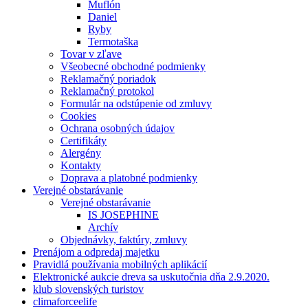
Muflón
Daniel
Ryby
Termotaška
Tovar v zľave
Všeobecné obchodné podmienky
Reklamačný poriadok
Reklamačný protokol
Formulár na odstúpenie od zmluvy
Cookies
Ochrana osobných údajov
Certifikáty
Alergény
Kontakty
Doprava a platobné podmienky
Verejné obstarávanie
Verejné obstarávanie
IS JOSEPHINE
Archív
Objednávky, faktúry, zmluvy
Prenájom a odpredaj majetku
Pravidlá používania mobilných aplikácií
Elektronické aukcie dreva sa uskutočnia dňa 2.9.2020.
klub slovenských turistov
climaforceelife