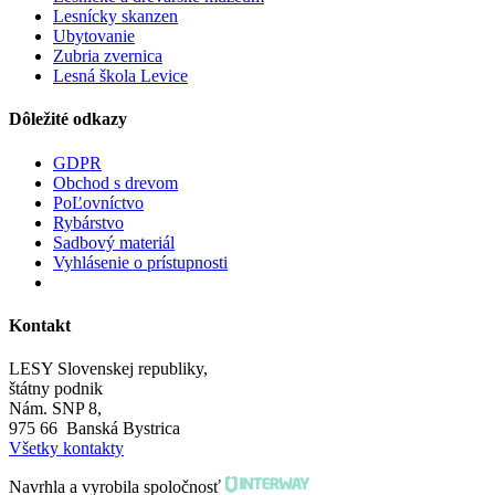
Lesnícky skanzen
Ubytovanie
Zubria zvernica
Lesná škola Levice
Dôležité odkazy
GDPR
Obchod s drevom
PoĽovníctvo
Rybárstvo
Sadbový materiál
Vyhlásenie o prístupnosti
Kontakt
LESY Slovenskej republiky,
štátny podnik
Nám. SNP 8,
975 66 Banská Bystrica
Všetky kontakty
Navrhla a vyrobila spoločnosť