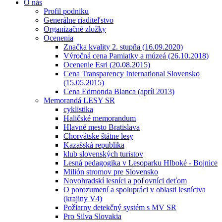
O nás
Profil podniku
Generálne riaditeľstvo
Organizačné zložky
Ocenenia
Značka kvality 2. stupňa (16.09.2020)
Výročná cena Pamiatky a múzeá (26.10.2018)
Ocenenie Esri (20.08.2015)
Cena Transparency International Slovensko
(15.05.2015)
Cena Edmonda Blanca (apríl 2013)
Memorandá LESY SR
cyklistika
Haličské memorandum
Hlavné mesto Bratislava
Chorvátske štátne lesy
Kazašská republika
klub slovenských turistov
Lesná pedagogika v Lesoparku Hlboké - Bojnice
Milión stromov pre Slovensko
Novohradskí lesníci a poľovníci deťom
O porozumení a spolupráci v oblasti lesníctva
(krajiny V4)
Požiarny detekčný systém s MV SR
Pro Silva Slovakia