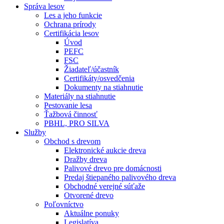
Správa lesov
Les a jeho funkcie
Ochrana prírody
Certifikácia lesov
Úvod
PEFC
FSC
Žiadateľ/účastník
Certifikáty/osvedčenia
Dokumenty na stiahnutie
Materiály na stiahnutie
Pestovanie lesa
Ťažbová činnosť
PBHL, PRO SILVA
Služby
Obchod s drevom
Elektronické aukcie dreva
Dražby dreva
Palivové drevo pre domácnosti
Predaj štiepaného palivového dreva
Obchodné verejné súťaže
Otvorené drevo
Poľovníctvo
Aktuálne ponuky
Legislatíva