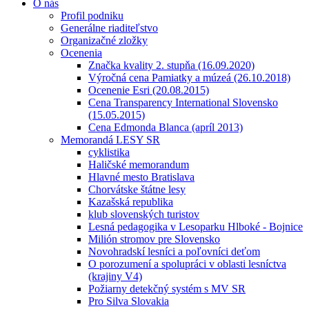
O nás
Profil podniku
Generálne riaditeľstvo
Organizačné zložky
Ocenenia
Značka kvality 2. stupňa (16.09.2020)
Výročná cena Pamiatky a múzeá (26.10.2018)
Ocenenie Esri (20.08.2015)
Cena Transparency International Slovensko
(15.05.2015)
Cena Edmonda Blanca (apríl 2013)
Memorandá LESY SR
cyklistika
Haličské memorandum
Hlavné mesto Bratislava
Chorvátske štátne lesy
Kazašská republika
klub slovenských turistov
Lesná pedagogika v Lesoparku Hlboké - Bojnice
Milión stromov pre Slovensko
Novohradskí lesníci a poľovníci deťom
O porozumení a spolupráci v oblasti lesníctva
(krajiny V4)
Požiarny detekčný systém s MV SR
Pro Silva Slovakia