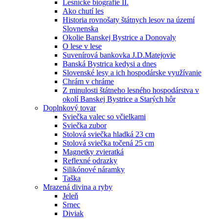
Lesnícke biografie II.
Ako chutí les
Historia rovnošaty štátnych lesov na území
Slovnenska
Okolie Banskej Bystrice a Donovaly
O lese v lese
Suvenírová bankovka J.D.Matejovie
Banská Bystrica kedysi a dnes
Slovenské lesy a ich hospodárske využívanie
Chrám v chráme
Z minulosti štátneho lesného hospodárstva v
okolí Banskej Bystrice a Starých hôr
Doplnkový tovar
Sviečka valec so včielkami
Sviečka zubor
Stolová sviečka hladká 23 cm
Stolová sviečka točená 25 cm
Magnetky zvieratká
Reflexné odrazky
Silikónové náramky
Taška
Mrazená divina a ryby
Jeleň
Srnec
Diviak