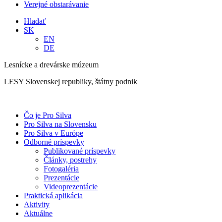
Verejné obstarávanie
Hladať
SK
EN
DE
Lesnícke a drevárske múzeum
LESY Slovenskej republiky, štátny podnik
Čo je Pro Silva
Pro Silva na Slovensku
Pro Silva v Európe
Odborné príspevky
Publikované príspevky
Články, postrehy
Fotogaléria
Prezentácie
Videoprezentácie
Praktická aplikácia
Aktivity
Aktuálne