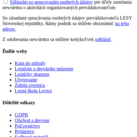
Súhlasím so spracovaním osobných údajov
pre účely zasielania
newslettra o aktivitách organizovaných prevádzkovateľom
So zásadami spracúvania osobných údajov prevádzkovateľa LESY
Slovenskej republiky, štátny podnik sa môžete oboznámiť
na tejto
adrese.
Z odoberania newslettra sa môžete kedykoľvek
odhlásiť
.
Ďalšie weby
Kam do prírody
Lesnícke a drevárske múzeum
Lesnícky skanzen
Ubytovanie
Zubria zvernica
Lesná škola Levice
Dôležité odkazy
GDPR
Obchod s drevom
PoĽovníctvo
Rybárstvo
Sadbový materiál