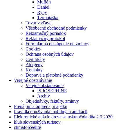
Muflón
Daniel
Ryby
Termotaška
Tovar v zľave
Všeobecné obchodné podmienky
Reklamačný poriadok
Reklamačný protokol
Formulár na odstúpenie od zmluvy
Cookies
Ochrana osobných údajov
Certifikáty
Alergény
Kontakty
Doprava a platobné podmienky
Verejné obstarávanie
Verejné obstarávanie
IS JOSEPHINE
Archív
Objednávky, faktúry, zmluvy
Prenájom a odpredaj majetku
Pravidlá používania mobilných aplikácií
Elektronické aukcie dreva sa uskutočnia dňa 2.9.2020.
klub slovenských turistov
climaforceelife