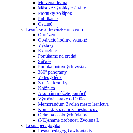
Mrazená divina
Mäsové výrobky z diviny
Produkty zo šípok
Publikácie
Ostatné
Lesnícke a drevárske múzeum
O múzeu
Otváracie hodiny, vstupné
Výstavy
Expozície
Ponúkame na predaj
Súťaže
Ponuka putovných výstav
360° panorámy
Videogaléria
Z našej kroniky
Knižnica
Ako nám môžete pomôcť
Výročné správy od 2008
Memorandum Zvolen mesto lesníctva
Kontakt, zoznam zamestnancov
Ochrana osobných údajov
(NE)známe osobnosti Zvolena I.
Lesná pedagogika
Lesná pedagogika - kontakty