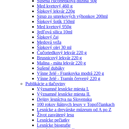
Sušená čučoriedková dužina 50g
Med kvetový 460 g
Šípkový lekvár 220g
Sirup zo smrekových výhonkov 200ml
Šípkový šotík 150ml
Med kvetový 950g
Jedľová silica 10ml
Šípkový čaj
Medová veža
Šípkový olej 30 ml
Čučoriedkový lekvár 220 g
Brusnicový lekvár 220 g
Malina - mäta lekvár 220 g
Sušené dubáky
Vínne želé - Frankovka modrá 220 g
Vínne želé - Tramín červený 220 g
Publikácie a tlačoviny
Významné lesnícke miesta I.
Významné lesnícke miesta II.
Dejiny lesníctva na Slovensku
100 rokov štátnych lesov v Topoľčiankach
Lesnícke a drevárske múzeum od A po Z
Život zasvätený lesu
Lesnícke pečiatky
Lesnícke biografie