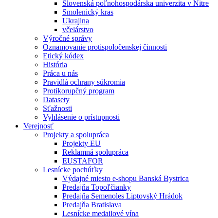
Slovenská poľnohospodárska univerzita v Nitre
Smolenický kras
Ukrajina
včelárstvo
Výročné správy
Oznamovanie protispoločenskej činnosti
Etický kódex
História
Práca u nás
Pravidlá ochrany súkromia
Protikorupčný program
Datasety
Sťažnosti
Vyhlásenie o prístupnosti
Verejnosť
Projekty a spolupráca
Projekty EU
Reklamná spolupráca
EUSTAFOR
Lesnícke pochúťky
Výdajné miesto e-shopu Banská Bystrica
Predajňa Topoľčianky
Predajňa Semenoles Liptovský Hrádok
Predajňa Bratislava
Lesnícke medailové vína