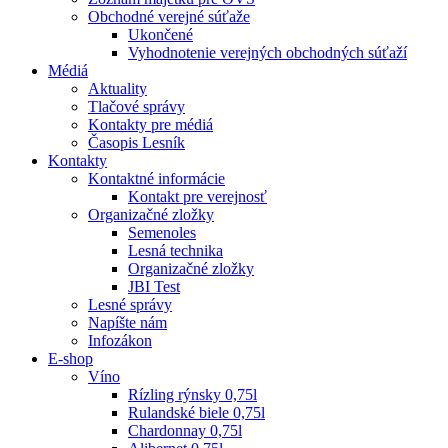
Obchodné verejné súťaže
Ukončené
Vyhodnotenie verejných obchodných súťaží
Médiá
Aktuality
Tlačové správy
Kontakty pre médiá
Časopis Lesník
Kontakty
Kontaktné informácie
Kontakt pre verejnosť
Organizačné zložky
Semenoles
Lesná technika
Organizačné zložky
JBI Test
Lesné správy
Napíšte nám
Infozákon
E-shop
Víno
Rízling rýnsky 0,75l
Rulandské biele 0,75l
Chardonnay 0,75l