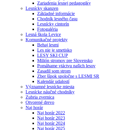
Zariadenia lesnej pedagogiky
Lesnícky skanzen
Základné informácie
Chodník lesného času
Lesnícky cintorín
Fotogaléria
Lesná škola Levice
Komunikačné projekty
Behaj lesmi
Les nie je smetisko
LESY SKI CUP
Milión stromov pre Slovensko
Pomáhame vtáctvu našich lesov
Zasadil som strom
Zber šípok spoločne s LESMI SR
Kalendár udalostí
Významné lesnícke miesta
Lesnícke náučné chodníky
Zubria zvernica
Otvorené drevo
Naj horár
Naj horár 2022
Naj horár 2023
Naj horár 2024
Naj horár 2025