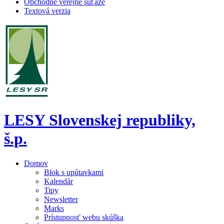
Obchodné verejné súťaže
Textová verzia
LESY Slovenskej republiky,
š.p.
Domov
Blok s upútavkami
Kalendár
Tipy
Newsletter
Marks
Prístupnosť webu skúška