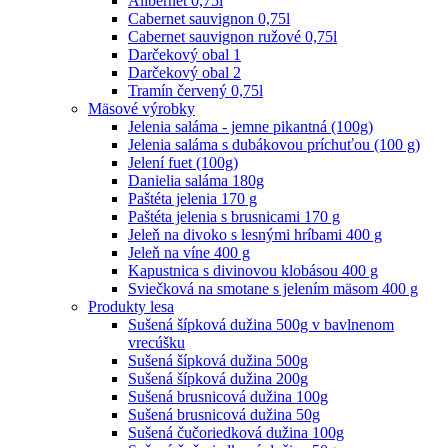
Alibernet 0,75l
Cabernet sauvignon 0,75l
Cabernet sauvignon ružové 0,75l
Darčekový obal 1
Darčekový obal 2
Tramín červený 0,75l
Mäsové výrobky
Jelenia saláma - jemne pikantná (100g)
Jelenia saláma s dubákovou príchuťou (100 g)
Jelení fuet (100g)
Danielia saláma 180g
Paštéta jelenia 170 g
Paštéta jelenia s brusnicami 170 g
Jeleň na divoko s lesnými hríbami 400 g
Jeleň na víne 400 g
Kapustnica s divinovou klobásou 400 g
Sviečková na smotane s jelením mäsom 400 g
Produkty lesa
Sušená šípková dužina 500g v bavlnenom
vrecúšku
Sušená šípková dužina 500g
Sušená šípková dužina 200g
Sušená brusnicová dužina 100g
Sušená brusnicová dužina 50g
Sušená čučoriedková dužina 100g