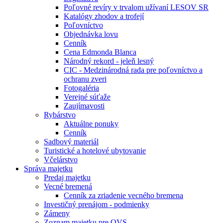
Poľovné revíry v trvalom užívaní LESOV SR
Katalógy zhodov a trofejí
Poľovníctvo
Objednávka lovu
Cenník
Cena Edmonda Blanca
Národný rekord - jeleň lesný
CIC - Medzinárodná rada pre poľovníctvo a
ochranu zveri
Fotogaléria
Verejné súťaže
Zaujímavosti
Rybárstvo
Aktuálne ponuky
Cenník
Sadbový materiál
Turistické a hotelové ubytovanie
Včelárstvo
Správa majetku
Predaj majetku
Vecné bremená
Cenník za zriadenie vecného bremena
Investičný prenájom - podmienky
Zámeny
Zoznam majetku pre OVS