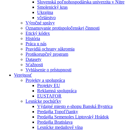
Slovenská poľnohospodárska univerzita v Nitre
Smolenický kras
Ukrajina
včelárstvo
Výročné správy
Oznamovanie protispoločenskej činnosti
Etický kódex
História
Práca u nás
Pravidlá ochrany súkromia
Protikorupčný program
Datasety
Sťažnosti
Vyhlásenie o prístupnosti
Verejnosť
Projekty a spolupráca
Projekty EU
Reklamná spolupráca
EUSTAFOR
Lesnícke pochúťky
Výdajné miesto e-shopu Banská Bystrica
Predajňa Topoľčianky
Predajňa Semenoles Liptovský Hrádok
Predajňa Bratislava
Lesnícke medailové vína