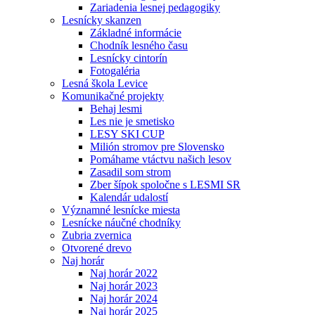
Zariadenia lesnej pedagogiky
Lesnícky skanzen
Základné informácie
Chodník lesného času
Lesnícky cintorín
Fotogaléria
Lesná škola Levice
Komunikačné projekty
Behaj lesmi
Les nie je smetisko
LESY SKI CUP
Milión stromov pre Slovensko
Pomáhame vtáctvu našich lesov
Zasadil som strom
Zber šípok spoločne s LESMI SR
Kalendár udalostí
Významné lesnícke miesta
Lesnícke náučné chodníky
Zubria zvernica
Otvorené drevo
Naj horár
Naj horár 2022
Naj horár 2023
Naj horár 2024
Naj horár 2025