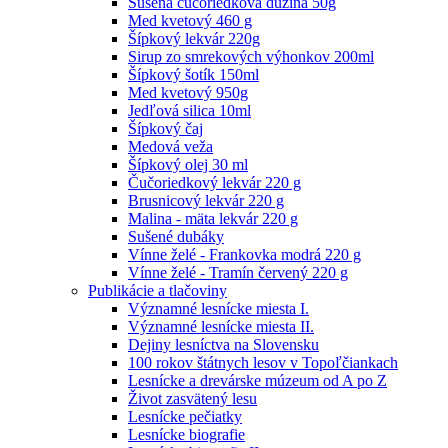
Sušená čučoriedková dužina 50g
Med kvetový 460 g
Šípkový lekvár 220g
Sirup zo smrekových výhonkov 200ml
Šípkový šotík 150ml
Med kvetový 950g
Jedľová silica 10ml
Šípkový čaj
Medová veža
Šípkový olej 30 ml
Čučoriedkový lekvár 220 g
Brusnicový lekvár 220 g
Malina - mäta lekvár 220 g
Sušené dubáky
Vínne želé - Frankovka modrá 220 g
Vínne želé - Tramín červený 220 g
Publikácie a tlačoviny
Významné lesnícke miesta I.
Významné lesnícke miesta II.
Dejiny lesníctva na Slovensku
100 rokov štátnych lesov v Topoľčiankach
Lesnícke a drevárske múzeum od A po Z
Život zasvätený lesu
Lesnícke pečiatky
Lesnícke biografie