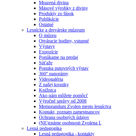
Mrazená divina
Mäsové výrobky z diviny
Produkty zo šípok
Publikácie
Ostatné
Lesnícke a drevárske múzeum
O múzeu
Otváracie hodiny, vstupné
Výstavy
Expozície
Ponúkame na predaj
Súťaže
Ponuka putovných výstav
360° panorámy
Videogaléria
Z našej kroniky
Knižnica
Ako nám môžete pomôcť
Výročné správy od 2008
Memorandum Zvolen mesto lesníctva
Kontakt, zoznam zamestnancov
Ochrana osobných údajov
(NE)známe osobnosti Zvolena I.
Lesná pedagogika
Lesná pedagogika - kontakty