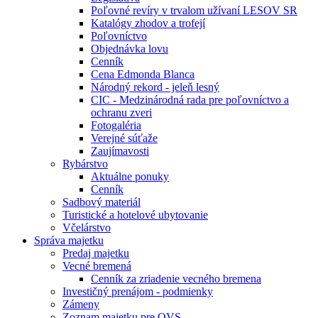
Poľovné revíry v trvalom užívaní LESOV SR
Katalógy zhodov a trofejí
Poľovníctvo
Objednávka lovu
Cenník
Cena Edmonda Blanca
Národný rekord - jeleň lesný
CIC - Medzinárodná rada pre poľovníctvo a
ochranu zveri
Fotogaléria
Verejné súťaže
Zaujímavosti
Rybárstvo
Aktuálne ponuky
Cenník
Sadbový materiál
Turistické a hotelové ubytovanie
Včelárstvo
Správa majetku
Predaj majetku
Vecné bremená
Cenník za zriadenie vecného bremena
Investičný prenájom - podmienky
Zámeny
Zoznam majetku pre OVS