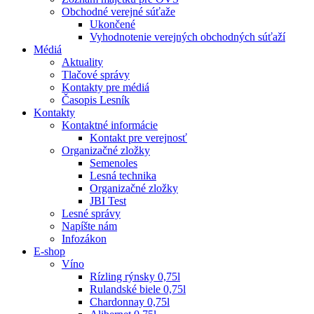
Obchodné verejné súťaže
Ukončené
Vyhodnotenie verejných obchodných súťaží
Médiá
Aktuality
Tlačové správy
Kontakty pre médiá
Časopis Lesník
Kontakty
Kontaktné informácie
Kontakt pre verejnosť
Organizačné zložky
Semenoles
Lesná technika
Organizačné zložky
JBI Test
Lesné správy
Napíšte nám
Infozákon
E-shop
Víno
Rízling rýnsky 0,75l
Rulandské biele 0,75l
Chardonnay 0,75l