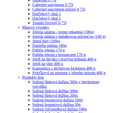
Alibernet 0,75l
Cabernet sauvignon 0,75l
Cabernet sauvignon ružové 0,75l
Darčekový obal 1
Darčekový obal 2
Tramín červený 0,75l
Mäsové výrobky
Jelenia saláma - jemne pikantná (100g)
Jelenia saláma s dubákovou príchuťou (100 g)
Jelení fuet (100g)
Danielia saláma 180g
Paštéta jelenia 170 g
Paštéta jelenia s brusnicami 170 g
Jeleň na divoko s lesnými hríbami 400 g
Jeleň na víne 400 g
Kapustnica s divinovou klobásou 400 g
Sviečková na smotane s jelením mäsom 400 g
Produkty lesa
Sušená šípková dužina 500g v bavlnenom
vrecúšku
Sušená šípková dužina 500g
Sušená šípková dužina 200g
Sušená brusnicová dužina 100g
Sušená brusnicová dužina 50g
Sušená čučoriedková dužina 100g