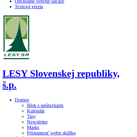
Obchodné verejné súťaže
Textová verzia
LESY Slovenskej republiky,
š.p.
Domov
Blok s upútavkami
Kalendár
Tipy
Newsletter
Marks
Prístupnosť webu skúška