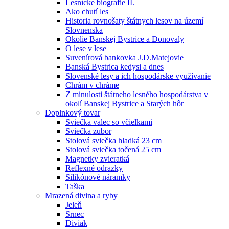
Lesnícke biografie II.
Ako chutí les
Historia rovnošaty štátnych lesov na území
Slovnenska
Okolie Banskej Bystrice a Donovaly
O lese v lese
Suvenírová bankovka J.D.Matejovie
Banská Bystrica kedysi a dnes
Slovenské lesy a ich hospodárske využívanie
Chrám v chráme
Z minulosti štátneho lesného hospodárstva v
okolí Banskej Bystrice a Starých hôr
Doplnkový tovar
Sviečka valec so včielkami
Sviečka zubor
Stolová sviečka hladká 23 cm
Stolová sviečka točená 25 cm
Magnetky zvieratká
Reflexné odrazky
Silikónové náramky
Taška
Mrazená divina a ryby
Jeleň
Srnec
Diviak