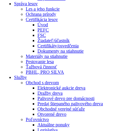
Správa lesov
Les a jeho funkcie
Ochrana prírody
Certifikácia lesov
Úvod
PEFC
FSC
Žiadateľ/účastník
Certifikáty/osvedčenia
Dokumenty na stiahnutie
Materiály na stiahnutie
Pestovanie lesa
Ťažbová činnosť
PBHL, PRO SILVA
Služby
Obchod s drevom
Elektronické aukcie dreva
Dražby dreva
Palivové drevo pre domácnosti
Predaj štiepaného palivového dreva
Obchodné verejné súťaže
Otvorené drevo
Poľovníctvo
Aktuálne ponuky
Legislatíva