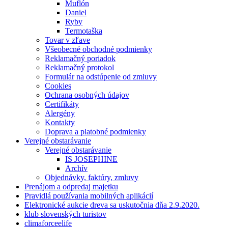
Muflón
Daniel
Ryby
Termotaška
Tovar v zľave
Všeobecné obchodné podmienky
Reklamačný poriadok
Reklamačný protokol
Formulár na odstúpenie od zmluvy
Cookies
Ochrana osobných údajov
Certifikáty
Alergény
Kontakty
Doprava a platobné podmienky
Verejné obstarávanie
Verejné obstarávanie
IS JOSEPHINE
Archív
Objednávky, faktúry, zmluvy
Prenájom a odpredaj majetku
Pravidlá používania mobilných aplikácií
Elektronické aukcie dreva sa uskutočnia dňa 2.9.2020.
klub slovenských turistov
climaforceelife