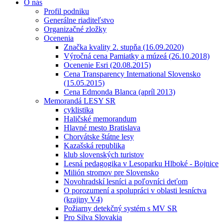
O nás
Profil podniku
Generálne riaditeľstvo
Organizačné zložky
Ocenenia
Značka kvality 2. stupňa (16.09.2020)
Výročná cena Pamiatky a múzeá (26.10.2018)
Ocenenie Esri (20.08.2015)
Cena Transparency International Slovensko
(15.05.2015)
Cena Edmonda Blanca (apríl 2013)
Memorandá LESY SR
cyklistika
Haličské memorandum
Hlavné mesto Bratislava
Chorvátske štátne lesy
Kazašská republika
klub slovenských turistov
Lesná pedagogika v Lesoparku Hlboké - Bojnice
Milión stromov pre Slovensko
Novohradskí lesníci a poľovníci deťom
O porozumení a spolupráci v oblasti lesníctva
(krajiny V4)
Požiarny detekčný systém s MV SR
Pro Silva Slovakia