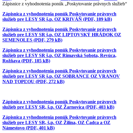
Zápisnice z vyhodnotenia ponúk „Poskytovanie právnych služieb“
Zápisnica z vyhodnotenia ponúk Poskytovanie právnych
služieb pre LESY SR š.p. OZ KRIVÁŇ (PDF, 189 kB)
Zápisnica z vyhodnotenia ponúk Poskytovanie právnych
služieb pre LESY SR š.p. OZ LIPTOVSKÝ HRÁDOK OZ
SEMENOLES (PDF, 279 kB)
Zápisnica z vyhodnotenia ponúk Poskytovanie právnych
služieb pre LESY SR š.p. OZ Rimavská Sobota, Revúca,
Rožňava (PDF, 185 kB)
Zápisnica z vyhodnotenia ponúk Poskytovanie právnych
služieb pre LESY SR š.p. OZ SOBRANCE OZ VRANOV
NAD TOPĽOU (PDF, 272 kB)
Zápisnica z vyhodnotenia ponúk Poskytovanie právnych
služieb pre LESY SR, š.p. OZ Žarnovica (PDF, 403 kB)
Zápisnica z vyhodnotenia ponúk Poskytovanie právnych
služieb pre LESY SR, š.p. OZ Žilina, OZ Čadca a OZ
Námestovo (PDF, 401 kB)