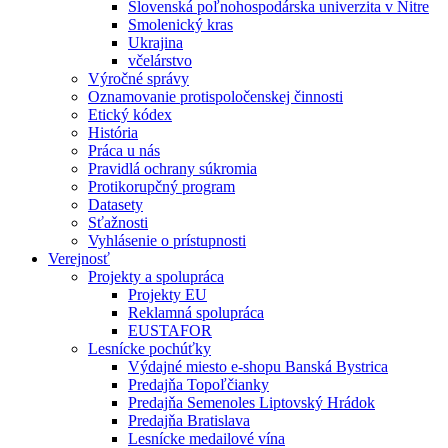
Slovenská poľnohospodárska univerzita v Nitre
Smolenický kras
Ukrajina
včelárstvo
Výročné správy
Oznamovanie protispoločenskej činnosti
Etický kódex
História
Práca u nás
Pravidlá ochrany súkromia
Protikorupčný program
Datasety
Sťažnosti
Vyhlásenie o prístupnosti
Verejnosť
Projekty a spolupráca
Projekty EU
Reklamná spolupráca
EUSTAFOR
Lesnícke pochúťky
Výdajné miesto e-shopu Banská Bystrica
Predajňa Topoľčianky
Predajňa Semenoles Liptovský Hrádok
Predajňa Bratislava
Lesnícke medailové vína