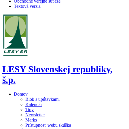
Obchodné verejné súťaže
Textová verzia
LESY Slovenskej republiky,
š.p.
Domov
Blok s upútavkami
Kalendár
Tipy
Newsletter
Marks
Prístupnosť webu skúška