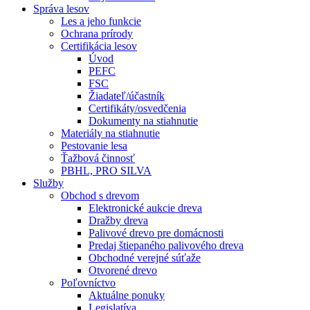
Správa lesov
Les a jeho funkcie
Ochrana prírody
Certifikácia lesov
Úvod
PEFC
FSC
Žiadateľ/účastník
Certifikáty/osvedčenia
Dokumenty na stiahnutie
Materiály na stiahnutie
Pestovanie lesa
Ťažbová činnosť
PBHL, PRO SILVA
Služby
Obchod s drevom
Elektronické aukcie dreva
Dražby dreva
Palivové drevo pre domácnosti
Predaj štiepaného palivového dreva
Obchodné verejné súťaže
Otvorené drevo
Poľovníctvo
Aktuálne ponuky
Legislatíva