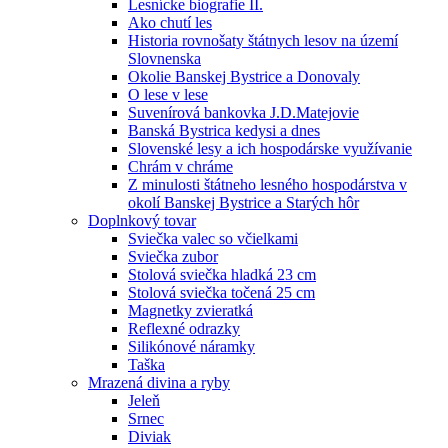
Lesnícke biografie II.
Ako chutí les
Historia rovnošaty štátnych lesov na území
Slovnenska
Okolie Banskej Bystrice a Donovaly
O lese v lese
Suvenírová bankovka J.D.Matejovie
Banská Bystrica kedysi a dnes
Slovenské lesy a ich hospodárske využívanie
Chrám v chráme
Z minulosti štátneho lesného hospodárstva v
okolí Banskej Bystrice a Starých hôr
Doplnkový tovar
Sviečka valec so včielkami
Sviečka zubor
Stolová sviečka hladká 23 cm
Stolová sviečka točená 25 cm
Magnetky zvieratká
Reflexné odrazky
Silikónové náramky
Taška
Mrazená divina a ryby
Jeleň
Srnec
Diviak