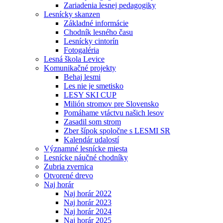
Zariadenia lesnej pedagogiky
Lesnícky skanzen
Základné informácie
Chodník lesného času
Lesnícky cintorín
Fotogaléria
Lesná škola Levice
Komunikačné projekty
Behaj lesmi
Les nie je smetisko
LESY SKI CUP
Milión stromov pre Slovensko
Pomáhame vtáctvu našich lesov
Zasadil som strom
Zber šípok spoločne s LESMI SR
Kalendár udalostí
Významné lesnícke miesta
Lesnícke náučné chodníky
Zubria zvernica
Otvorené drevo
Naj horár
Naj horár 2022
Naj horár 2023
Naj horár 2024
Naj horár 2025