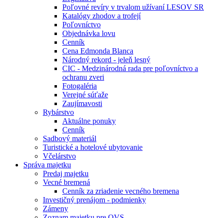
Poľovné revíry v trvalom užívaní LESOV SR
Katalógy zhodov a trofejí
Poľovníctvo
Objednávka lovu
Cenník
Cena Edmonda Blanca
Národný rekord - jeleň lesný
CIC - Medzinárodná rada pre poľovníctvo a
ochranu zveri
Fotogaléria
Verejné súťaže
Zaujímavosti
Rybárstvo
Aktuálne ponuky
Cenník
Sadbový materiál
Turistické a hotelové ubytovanie
Včelárstvo
Správa majetku
Predaj majetku
Vecné bremená
Cenník za zriadenie vecného bremena
Investičný prenájom - podmienky
Zámeny
Zoznam majetku pre OVS