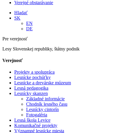
Verejné obstarávanie
Hladať
SK
EN
DE
Pre verejnosť
Lesy Slovenskej republiky, štátny podnik
Verejnosť
Projekty a spolupráca
Lesnícke pochúťky
Lesnícke a drevárske múzeum
Lesná pedagogika
Lesnícky skanzen
Základné informácie
Chodník lesného času
Lesnícky cintorín
Fotogaléria
Lesná škola Levice
Komunikačné projekty
Významné lesnícke miesta