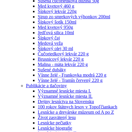
Sušená čučoriedková dužina 50g
Med kvetový 460 g
Šípkový lekvár 220g
Sirup zo smrekových výhonkov 200ml
Šípkový šotík 150ml
Med kvetový 950g
Jedľová silica 10ml
Šípkový čaj
Medová veža
Šípkový olej 30 ml
Čučoriedkový lekvár 220 g
Brusnicový lekvár 220 g
Malina - mäta lekvár 220 g
Sušené dubáky
Vínne želé - Frankovka modrá 220 g
Vínne želé - Tramín červený 220 g
Publikácie a tlačoviny
Významné lesnícke miesta I.
Významné lesnícke miesta II.
Dejiny lesníctva na Slovensku
100 rokov štátnych lesov v Topoľčiankach
Lesnícke a drevárske múzeum od A po Z
Život zasvätený lesu
Lesnícke pečiatky
Lesnícke biografie