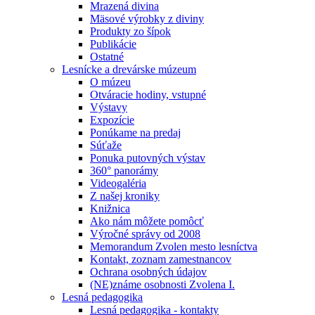
Mrazená divina
Mäsové výrobky z diviny
Produkty zo šípok
Publikácie
Ostatné
Lesnícke a drevárske múzeum
O múzeu
Otváracie hodiny, vstupné
Výstavy
Expozície
Ponúkame na predaj
Súťaže
Ponuka putovných výstav
360° panorámy
Videogaléria
Z našej kroniky
Knižnica
Ako nám môžete pomôcť
Výročné správy od 2008
Memorandum Zvolen mesto lesníctva
Kontakt, zoznam zamestnancov
Ochrana osobných údajov
(NE)známe osobnosti Zvolena I.
Lesná pedagogika
Lesná pedagogika - kontakty