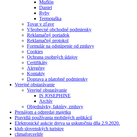
Muflón
Daniel
Ryby
Termotaška
Tovar v zľave
Všeobecné obchodné podmienky
Reklamačný poriadok
Reklamačný protokol
Formulár na odstúpenie od zmluvy
Cookies
Ochrana osobných údajov
Certifikáty
Alergény
Kontakty
Doprava a platobné podmienky
Verejné obstarávanie
Verejné obstarávanie
IS JOSEPHINE
Archív
Objednávky, faktúry, zmluvy
Prenájom a odpredaj majetku
Pravidlá používania mobilných aplikácií
Elektronické aukcie dreva sa uskutočnia dňa 2.9.2020.
klub slovenských turistov
climaforceelife