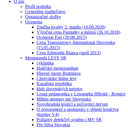
O nás
Profil podniku
Generálne riaditeľstvo
Organizačné zložky
Ocenenia
Značka kvality 2. stupňa (16.09.2020)
Výročná cena Pamiatky a múzeá (26.10.2018)
Ocenenie Esri (20.08.2015)
Cena Transparency International Slovensko
(15.05.2015)
Cena Edmonda Blanca (apríl 2013)
Memorandá LESY SR
cyklistika
Haličské memorandum
Hlavné mesto Bratislava
Chorvátske štátne lesy
Kazašská republika
klub slovenských turistov
Lesná pedagogika v Lesoparku Hlboké - Bojnice
Milión stromov pre Slovensko
Novohradskí lesníci a poľovníci deťom
O porozumení a spolupráci v oblasti lesníctva
(krajiny V4)
Požiarny detekčný systém s MV SR
Pro Silva Slovakia