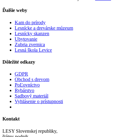
Ďalšie weby
Kam do prírody
Lesnícke a drevárske múzeum
Lesnícky skanzen
Ubytovanie
Zubria zvernica
Lesná škola Levice
Dôležité odkazy
GDPR
Obchod s drevom
PoĽovníctvo
Rybárstvo
Sadbový materiál
Vyhlásenie o prístupnosti
Kontakt
LESY Slovenskej republiky,
štátny podnik