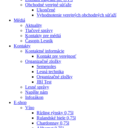
Obchodné verejné súťaže
Ukončené
Vyhodnotenie verejných obchodných súťaží
Médiá
Aktuality
Tlačové správy
Kontakty pre médiá
Časopis Lesník
Kontakty
Kontaktné informácie
Kontakt pre verejnosť
Organizačné zložky
Semenoles
Lesná technika
Organizačné zložky
JBI Test
Lesné správy
Napíšte nám
Infozákon
E-shop
Víno
Rízling rýnsky 0,75l
Rulandské biele 0,75l
Chardonnay 0,75l