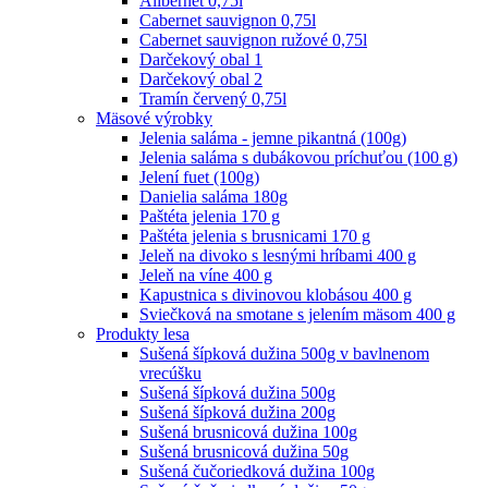
Alibernet 0,75l
Cabernet sauvignon 0,75l
Cabernet sauvignon ružové 0,75l
Darčekový obal 1
Darčekový obal 2
Tramín červený 0,75l
Mäsové výrobky
Jelenia saláma - jemne pikantná (100g)
Jelenia saláma s dubákovou príchuťou (100 g)
Jelení fuet (100g)
Danielia saláma 180g
Paštéta jelenia 170 g
Paštéta jelenia s brusnicami 170 g
Jeleň na divoko s lesnými hríbami 400 g
Jeleň na víne 400 g
Kapustnica s divinovou klobásou 400 g
Sviečková na smotane s jelením mäsom 400 g
Produkty lesa
Sušená šípková dužina 500g v bavlnenom
vrecúšku
Sušená šípková dužina 500g
Sušená šípková dužina 200g
Sušená brusnicová dužina 100g
Sušená brusnicová dužina 50g
Sušená čučoriedková dužina 100g