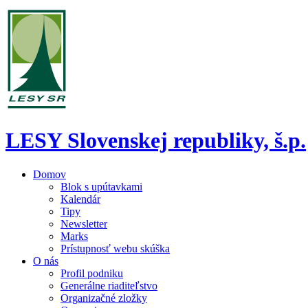
LESY Slovenskej republiky, š.p.
Domov
Blok s upútavkami
Kalendár
Tipy
Newsletter
Marks
Prístupnosť webu skúška
O nás
Profil podniku
Generálne riaditeľstvo
Organizačné zložky