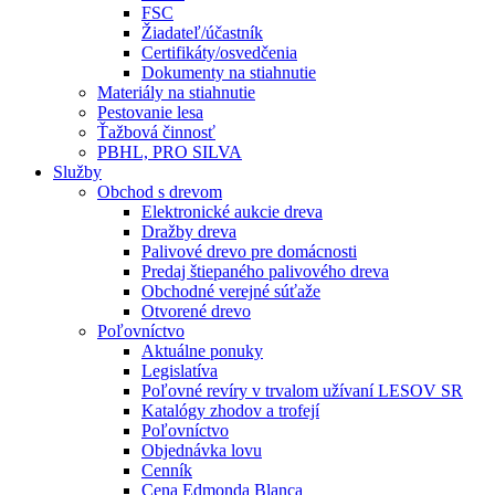
FSC
Žiadateľ/účastník
Certifikáty/osvedčenia
Dokumenty na stiahnutie
Materiály na stiahnutie
Pestovanie lesa
Ťažbová činnosť
PBHL, PRO SILVA
Služby
Obchod s drevom
Elektronické aukcie dreva
Dražby dreva
Palivové drevo pre domácnosti
Predaj štiepaného palivového dreva
Obchodné verejné súťaže
Otvorené drevo
Poľovníctvo
Aktuálne ponuky
Legislatíva
Poľovné revíry v trvalom užívaní LESOV SR
Katalógy zhodov a trofejí
Poľovníctvo
Objednávka lovu
Cenník
Cena Edmonda Blanca