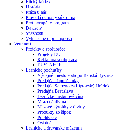
Etický kódex
História
Práca u nás
Pravidlá ochrany súkromia
Protikorupčný program
Datasety
Sťažnosti
Vyhlásenie o prístupnosti
Verejnosť
Projekty a spolupráca
Projekty EU
Reklamná spolupráca
EUSTAFOR
Lesnícke pochúťky
Výdajné miesto e-shopu Banská Bystrica
Predajňa Topoľčianky
Predajňa Semenoles Liptovský Hrádok
Predajňa Bratislava
Lesnícke medailové vína
Mrazená divina
Mäsové výrobky z diviny
Produkty zo šípok
Publikácie
Ostatné
Lesnícke a drevárske múzeum