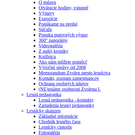
O múzeu
Otváracie hodiny, vstupné
Výstavy
Expozície
Ponúkame na predaj
Súťaže
Ponuka putovných výstav
360° panorámy
Videogaléria
Z našej kroniky
Knižnica
Ako nám môžete pomôcť
Výročné správy od 2008
Memorandum Zvolen mesto lesníctva
Kontakt, zoznam zamestnancov
Ochrana osobných údajov
(NE)známe osobnosti Zvolena I.
Lesná pedagogika
Lesná pedagogika - kontakty
Zariadenia lesnej pedagogiky
Lesnícky skanzen
Základné informácie
Chodník lesného času
Lesnícky cintorín
Fotogaléria