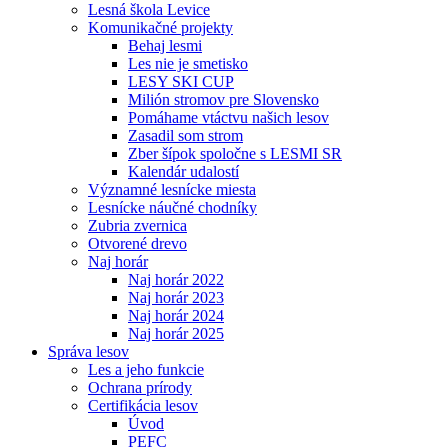
Lesná škola Levice
Komunikačné projekty
Behaj lesmi
Les nie je smetisko
LESY SKI CUP
Milión stromov pre Slovensko
Pomáhame vtáctvu našich lesov
Zasadil som strom
Zber šípok spoločne s LESMI SR
Kalendár udalostí
Významné lesnícke miesta
Lesnícke náučné chodníky
Zubria zvernica
Otvorené drevo
Naj horár
Naj horár 2022
Naj horár 2023
Naj horár 2024
Naj horár 2025
Správa lesov
Les a jeho funkcie
Ochrana prírody
Certifikácia lesov
Úvod
PEFC