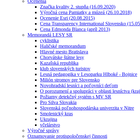
Ocenenia
Značka kvality 2. stupňa (16.09.2020)
Výročná cena Pamiatky a múzeá (26.10.2018)
Ocenenie Esri (20.08.2015)
Cena Transparency International Slovensko (15.0
Cena Edmonda Blanca (apríl 2013)
Memorandá LESY SR
cyklistika
Haličské memorandum
Hlavné mesto Bratislava
Chorvátske štátne lesy
Kazašská republika
klub slovenských turistov
Lesná pedagogika v Lesoparku Hlboké - Bojnice
Milión stromov pre Slovensko
Novohradskí lesníci a poľovníci deťom
O porozumení a spolupráci v oblasti lesníctva (kra
Požiarny detekčný systém s MV SR
Pro Silva Slovakia
Slovenská poľnohospodárska univerzita v Nitre
Smolenický kras
Ukrajina
včelárstvo
Výročné správy
Oznamovanie protispoločenskej činnosti