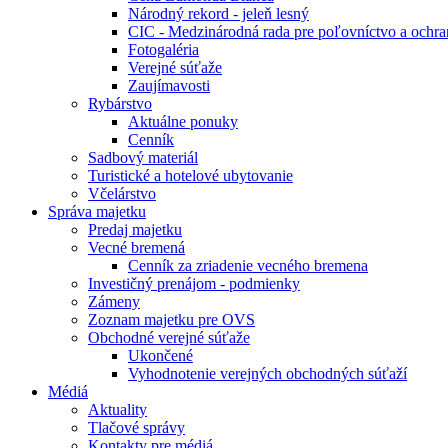
Národný rekord - jeleň lesný
CIC - Medzinárodná rada pre poľovníctvo a ochra
Fotogaléria
Verejné súťaže
Zaujímavosti
Rybárstvo
Aktuálne ponuky
Cenník
Sadbový materiál
Turistické a hotelové ubytovanie
Včelárstvo
Správa majetku
Predaj majetku
Vecné bremená
Cenník za zriadenie vecného bremena
Investičný prenájom - podmienky
Zámeny
Zoznam majetku pre OVS
Obchodné verejné súťaže
Ukončené
Vyhodnotenie verejných obchodných súťaží
Médiá
Aktuality
Tlačové správy
Kontakty pre médiá