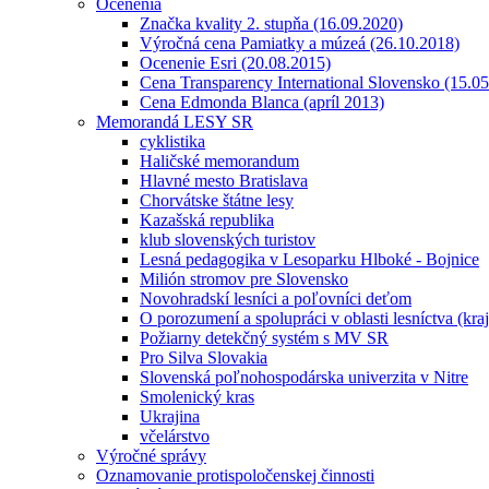
Ocenenia
Značka kvality 2. stupňa (16.09.2020)
Výročná cena Pamiatky a múzeá (26.10.2018)
Ocenenie Esri (20.08.2015)
Cena Transparency International Slovensko (15.0
Cena Edmonda Blanca (apríl 2013)
Memorandá LESY SR
cyklistika
Haličské memorandum
Hlavné mesto Bratislava
Chorvátske štátne lesy
Kazašská republika
klub slovenských turistov
Lesná pedagogika v Lesoparku Hlboké - Bojnice
Milión stromov pre Slovensko
Novohradskí lesníci a poľovníci deťom
O porozumení a spolupráci v oblasti lesníctva (kra
Požiarny detekčný systém s MV SR
Pro Silva Slovakia
Slovenská poľnohospodárska univerzita v Nitre
Smolenický kras
Ukrajina
včelárstvo
Výročné správy
Oznamovanie protispoločenskej činnosti