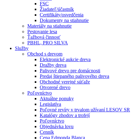
FSC
Žiadateľ/účastník
Certifikáty/osvedčenia
Dokumenty na stiahnutie
Materiály na stiahnutie
Pestovanie lesa
Ťažbová činnosť
PBHL, PRO SILVA
Služby
Obchod s drevom
Elektronické aukcie dreva
Dražby dreva
Palivové drevo pre domácnosti
Predaj štiepaného palivového dreva
Obchodné verejné súťaže
Otvorené drevo
Poľovníctvo
Aktuálne ponuky
Legislatíva
Poľovné revíry v trvalom užívaní LESOV SR
Katalógy zhodov a trofejí
Poľovníctvo
Objednávka lovu
Cenník
Cena Edmonda Blanca