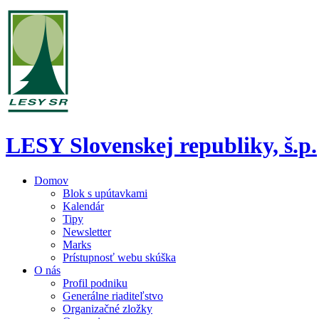
LESY Slovenskej republiky, š.p.
Domov
Blok s upútavkami
Kalendár
Tipy
Newsletter
Marks
Prístupnosť webu skúška
O nás
Profil podniku
Generálne riaditeľstvo
Organizačné zložky