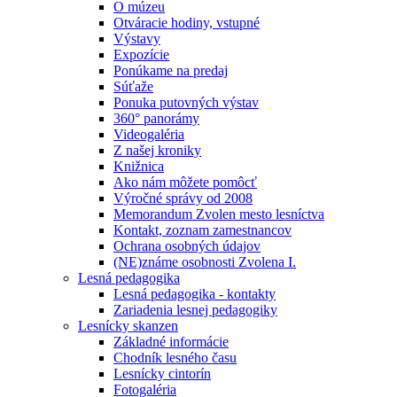
O múzeu
Otváracie hodiny, vstupné
Výstavy
Expozície
Ponúkame na predaj
Súťaže
Ponuka putovných výstav
360° panorámy
Videogaléria
Z našej kroniky
Knižnica
Ako nám môžete pomôcť
Výročné správy od 2008
Memorandum Zvolen mesto lesníctva
Kontakt, zoznam zamestnancov
Ochrana osobných údajov
(NE)známe osobnosti Zvolena I.
Lesná pedagogika
Lesná pedagogika - kontakty
Zariadenia lesnej pedagogiky
Lesnícky skanzen
Základné informácie
Chodník lesného času
Lesnícky cintorín
Fotogaléria