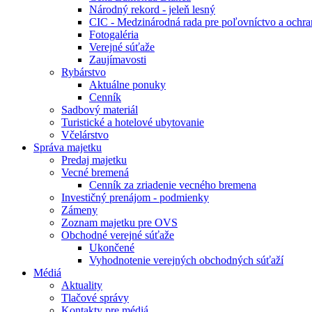
Národný rekord - jeleň lesný
CIC - Medzinárodná rada pre poľovníctvo a ochra
Fotogaléria
Verejné súťaže
Zaujímavosti
Rybárstvo
Aktuálne ponuky
Cenník
Sadbový materiál
Turistické a hotelové ubytovanie
Včelárstvo
Správa majetku
Predaj majetku
Vecné bremená
Cenník za zriadenie vecného bremena
Investičný prenájom - podmienky
Zámeny
Zoznam majetku pre OVS
Obchodné verejné súťaže
Ukončené
Vyhodnotenie verejných obchodných súťaží
Médiá
Aktuality
Tlačové správy
Kontakty pre médiá