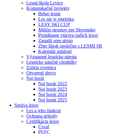
Lesná škola Levice
Komunikačné projekty
Behaj lesmi
Les nie je smetisko
LESY SKI CUP
Milión stromov pre Slovensko
Pomáhame vtáctvu našich lesov
Zasadil som strom
Zber šípok spoločne s LESMI SR
Kalendár udalostí
Významné lesnícke miesta
Lesnícke náučné chodníky
Zubria zvernica
Otvorené drevo
Naj horár
Naj horár 2022
Naj horár 2023
Naj horár 2024
Naj horár 2025
Správa lesov
Les a jeho funkcie
Ochrana prírody
Certifikácia lesov
Úvod
PEFC