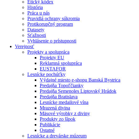
Etický kódex
História
Práca u nás
Pravidlá ochrany súkromia
Protikorupčný program
Datasety
Sťažnosti
Vyhlásenie o prístupnosti
Verejnosť
Projekty a spolupráca
Projekty EU
Reklamná spolupráca
EUSTAFOR
Lesnícke pochúťky
Výdajné miesto e-shopu Banská Bystrica
Predajňa Topoľčianky
Predajňa Semenoles Liptovský Hrádok
Predajňa Bratislava
Lesnícke medailové vína
Mrazená divina
Mäsové výrobky z diviny
Produkty zo šípok
Publikácie
Ostatné
Lesnícke a drevárske múzeum