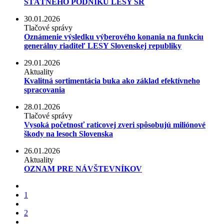
ŠTÁTNEHO PODNIKU LESY SR
30.01.2026
Tlačové správy
Oznámenie výsledku výberového konania na funkciu
generálny riaditeľ LESY Slovenskej republiky
29.01.2026
Aktuality
Kvalitná sortimentácia buka ako základ efektívneho
spracovania
28.01.2026
Tlačové správy
Vysoká početnosť raticovej zveri spôsobujú miliónové
škody na lesoch Slovenska
26.01.2026
Aktuality
OZNAM PRE NÁVŠTEVNÍKOV
1
2