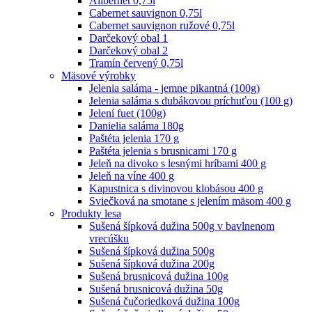
Alibernet 0,75l
Cabernet sauvignon 0,75l
Cabernet sauvignon ružové 0,75l
Darčekový obal 1
Darčekový obal 2
Tramín červený 0,75l
Mäsové výrobky
Jelenia saláma - jemne pikantná (100g)
Jelenia saláma s dubákovou príchuťou (100 g)
Jelení fuet (100g)
Danielia saláma 180g
Paštéta jelenia 170 g
Paštéta jelenia s brusnicami 170 g
Jeleň na divoko s lesnými hríbami 400 g
Jeleň na víne 400 g
Kapustnica s divinovou klobásou 400 g
Sviečková na smotane s jelením mäsom 400 g
Produkty lesa
Sušená šípková dužina 500g v bavlnenom
vrecúšku
Sušená šípková dužina 500g
Sušená šípková dužina 200g
Sušená brusnicová dužina 100g
Sušená brusnicová dužina 50g
Sušená čučoriedková dužina 100g