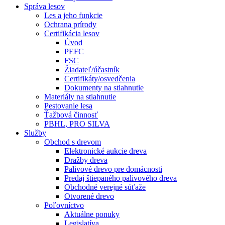
Správa lesov
Les a jeho funkcie
Ochrana prírody
Certifikácia lesov
Úvod
PEFC
FSC
Žiadateľ/účastník
Certifikáty/osvedčenia
Dokumenty na stiahnutie
Materiály na stiahnutie
Pestovanie lesa
Ťažbová činnosť
PBHL, PRO SILVA
Služby
Obchod s drevom
Elektronické aukcie dreva
Dražby dreva
Palivové drevo pre domácnosti
Predaj štiepaného palivového dreva
Obchodné verejné súťaže
Otvorené drevo
Poľovníctvo
Aktuálne ponuky
Legislatíva