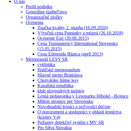
O nás
Profil podniku
Generálne riaditeľstvo
Organizačné zložky
Ocenenia
Značka kvality 2. stupňa (16.09.2020)
Výročná cena Pamiatky a múzeá (26.10.2018)
Ocenenie Esri (20.08.2015)
Cena Transparency International Slovensko
(15.05.2015)
Cena Edmonda Blanca (apríl 2013)
Memorandá LESY SR
cyklistika
Haličské memorandum
Hlavné mesto Bratislava
Chorvátske štátne lesy
Kazašská republika
klub slovenských turistov
Lesná pedagogika v Lesoparku Hlboké - Bojnice
Milión stromov pre Slovensko
Novohradskí lesníci a poľovníci deťom
O porozumení a spolupráci v oblasti lesníctva
(krajiny V4)
Požiarny detekčný systém s MV SR
Pro Silva Slovakia