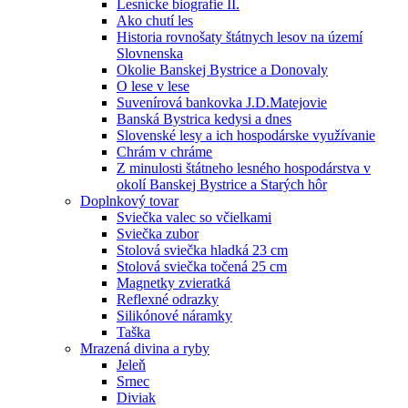
Lesnícke biografie II.
Ako chutí les
Historia rovnošaty štátnych lesov na území
Slovnenska
Okolie Banskej Bystrice a Donovaly
O lese v lese
Suvenírová bankovka J.D.Matejovie
Banská Bystrica kedysi a dnes
Slovenské lesy a ich hospodárske využívanie
Chrám v chráme
Z minulosti štátneho lesného hospodárstva v
okolí Banskej Bystrice a Starých hôr
Doplnkový tovar
Sviečka valec so včielkami
Sviečka zubor
Stolová sviečka hladká 23 cm
Stolová sviečka točená 25 cm
Magnetky zvieratká
Reflexné odrazky
Silikónové náramky
Taška
Mrazená divina a ryby
Jeleň
Srnec
Diviak