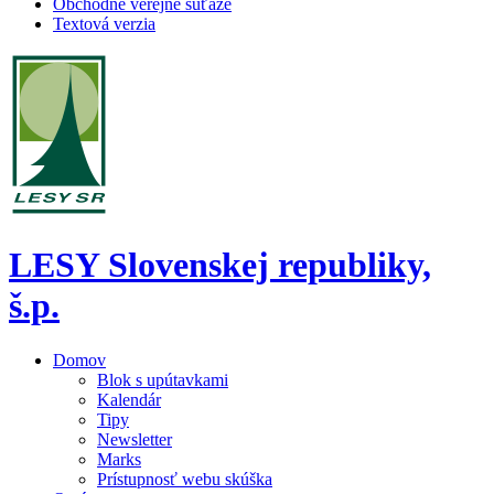
Obchodné verejné súťaže
Textová verzia
LESY Slovenskej republiky,
š.p.
Domov
Blok s upútavkami
Kalendár
Tipy
Newsletter
Marks
Prístupnosť webu skúška