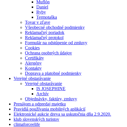
Muflón
Daniel
Ryby
Termotaška
Tovar v zľave
Všeobecné obchodné podmienky
Reklamačný poriadok
Reklamačný protokol
Formulár na odstúpenie od zmluvy
Cookies
Ochrana osobných údajov
Certifikáty
Alergény
Kontakty
Doprava a platobné podmienky
Verejné obstarávanie
Verejné obstarávanie
IS JOSEPHINE
Archív
Objednávky, faktúry, zmluvy
Prenájom a odpredaj majetku
Pravidlá používania mobilných aplikácií
Elektronické aukcie dreva sa uskutočnia dňa 2.9.2020.
klub slovenských turistov
climaforceelife