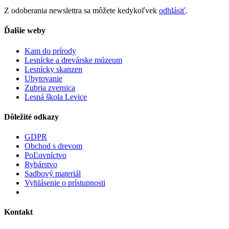
Z odoberania newslettra sa môžete kedykoľvek
odhlásiť
.
Ďalšie weby
Kam do prírody
Lesnícke a drevárske múzeum
Lesnícky skanzen
Ubytovanie
Zubria zvernica
Lesná škola Levice
Dôležité odkazy
GDPR
Obchod s drevom
PoĽovníctvo
Rybárstvo
Sadbový materiál
Vyhlásenie o prístupnosti
Kontakt