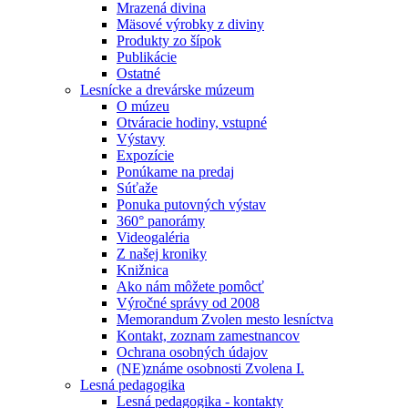
Mrazená divina
Mäsové výrobky z diviny
Produkty zo šípok
Publikácie
Ostatné
Lesnícke a drevárske múzeum
O múzeu
Otváracie hodiny, vstupné
Výstavy
Expozície
Ponúkame na predaj
Súťaže
Ponuka putovných výstav
360° panorámy
Videogaléria
Z našej kroniky
Knižnica
Ako nám môžete pomôcť
Výročné správy od 2008
Memorandum Zvolen mesto lesníctva
Kontakt, zoznam zamestnancov
Ochrana osobných údajov
(NE)známe osobnosti Zvolena I.
Lesná pedagogika
Lesná pedagogika - kontakty