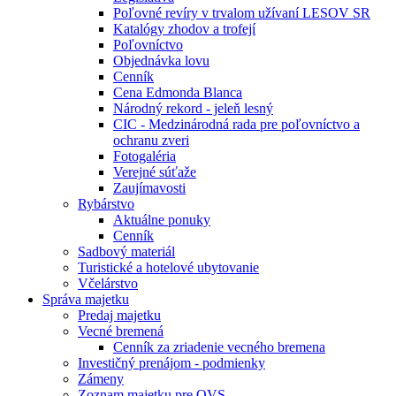
Poľovné revíry v trvalom užívaní LESOV SR
Katalógy zhodov a trofejí
Poľovníctvo
Objednávka lovu
Cenník
Cena Edmonda Blanca
Národný rekord - jeleň lesný
CIC - Medzinárodná rada pre poľovníctvo a
ochranu zveri
Fotogaléria
Verejné súťaže
Zaujímavosti
Rybárstvo
Aktuálne ponuky
Cenník
Sadbový materiál
Turistické a hotelové ubytovanie
Včelárstvo
Správa majetku
Predaj majetku
Vecné bremená
Cenník za zriadenie vecného bremena
Investičný prenájom - podmienky
Zámeny
Zoznam majetku pre OVS