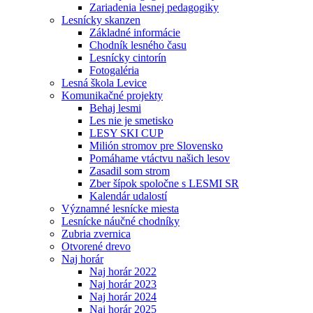
Zariadenia lesnej pedagogiky
Lesnícky skanzen
Základné informácie
Chodník lesného času
Lesnícky cintorín
Fotogaléria
Lesná škola Levice
Komunikačné projekty
Behaj lesmi
Les nie je smetisko
LESY SKI CUP
Milión stromov pre Slovensko
Pomáhame vtáctvu našich lesov
Zasadil som strom
Zber šípok spoločne s LESMI SR
Kalendár udalostí
Významné lesnícke miesta
Lesnícke náučné chodníky
Zubria zvernica
Otvorené drevo
Naj horár
Naj horár 2022
Naj horár 2023
Naj horár 2024
Naj horár 2025