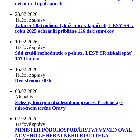
deťom v Topoľčanoch
23.02.2026
Tlačové správy
Takmer 50,6 milióna lykožrútov v lapačoch, LESY SR v
roku 2025 ochránili približne 126 tisíc smrekov
19.02.2026
Tlačové správy
Súd zrušil rozhodnutie o pokute, LESY SR získali späť
157 tisíc eur
16.02.2026
Tlačové správy
Deň stromu 2026
03.02.2026
Aktuality
Železný kôň pomáha lesníkom pracovať šetrne aj v
náročnom teréne Oravy
02.02.2026
Tlačové správy
MINISTER PÔDOHOSPODÁRSTVA VYMENOVAL
NOVÉHO GENERÁLNEHO RIADITEĽA