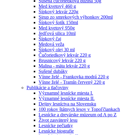
Sušená čučoriedková dužina 50g
Med kvetový 460 g
Šípkový lekvár 220g
Sirup zo smrekových výhonkov 200ml
Šípkový šotík 150ml
Med kvetový 950g
Jedľová silica 10ml
Šípkový čaj
Medová veža
Šípkový olej 30 ml
Čučoriedkový lekvár 220 g
Brusnicový lekvár 220 g
Malina - mäta lekvár 220 g
Sušené dubáky
Vínne želé - Frankovka modrá 220 g
Vínne želé - Tramín červený 220 g
Publikácie a tlačoviny
Významné lesnícke miesta I.
Významné lesnícke miesta II.
Dejiny lesníctva na Slovensku
100 rokov štátnych lesov v Topoľčiankach
Lesnícke a drevárske múzeum od A po Z
Život zasvätený lesu
Lesnícke pečiatky
Lesnícke biografie