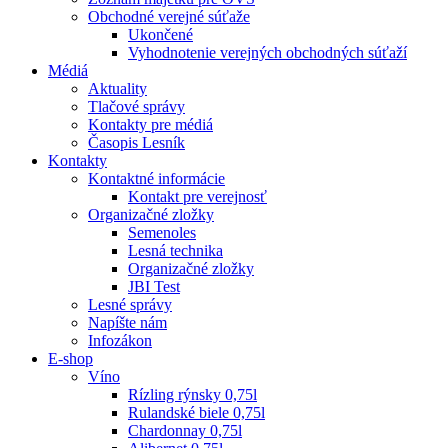
Obchodné verejné súťaže
Ukončené
Vyhodnotenie verejných obchodných súťaží
Médiá
Aktuality
Tlačové správy
Kontakty pre médiá
Časopis Lesník
Kontakty
Kontaktné informácie
Kontakt pre verejnosť
Organizačné zložky
Semenoles
Lesná technika
Organizačné zložky
JBI Test
Lesné správy
Napíšte nám
Infozákon
E-shop
Víno
Rízling rýnsky 0,75l
Rulandské biele 0,75l
Chardonnay 0,75l