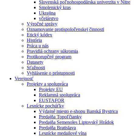
Slovenská poľnohospodárska univerzita v Nitre
Smolenický kras
Ukrajina
včelárstvo
Výročné správy
Oznamovanie protispoločenskej činnosti
Etický kódex
História
Práca u nás
Pravidlá ochrany súkromia
Protikorupčný program
Datasety
Sťažnosti
Vyhlásenie o prístupnosti
Verejnosť
Projekty a spolupráca
Projekty EU
Reklamná spolupráca
EUSTAFOR
Lesnícke pochúťky
Výdajné miesto e-shopu Banská Bystrica
Predajňa Topoľčianky
Predajňa Semenoles Liptovský Hrádok
Predajňa Bratislava
Lesnícke medailové vína