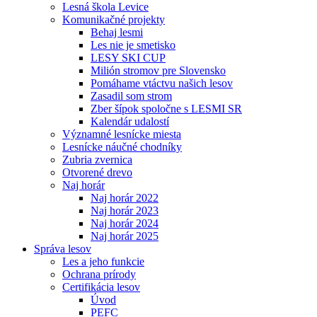
Lesná škola Levice
Komunikačné projekty
Behaj lesmi
Les nie je smetisko
LESY SKI CUP
Milión stromov pre Slovensko
Pomáhame vtáctvu našich lesov
Zasadil som strom
Zber šípok spoločne s LESMI SR
Kalendár udalostí
Významné lesnícke miesta
Lesnícke náučné chodníky
Zubria zvernica
Otvorené drevo
Naj horár
Naj horár 2022
Naj horár 2023
Naj horár 2024
Naj horár 2025
Správa lesov
Les a jeho funkcie
Ochrana prírody
Certifikácia lesov
Úvod
PEFC