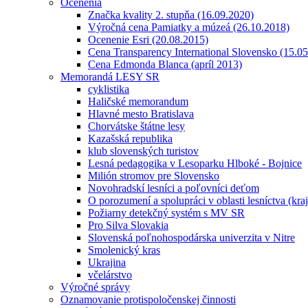
Ocenenia
Značka kvality 2. stupňa (16.09.2020)
Výročná cena Pamiatky a múzeá (26.10.2018)
Ocenenie Esri (20.08.2015)
Cena Transparency International Slovensko (15.0
Cena Edmonda Blanca (apríl 2013)
Memorandá LESY SR
cyklistika
Haličské memorandum
Hlavné mesto Bratislava
Chorvátske štátne lesy
Kazašská republika
klub slovenských turistov
Lesná pedagogika v Lesoparku Hlboké - Bojnice
Milión stromov pre Slovensko
Novohradskí lesníci a poľovníci deťom
O porozumení a spolupráci v oblasti lesníctva (kra
Požiarny detekčný systém s MV SR
Pro Silva Slovakia
Slovenská poľnohospodárska univerzita v Nitre
Smolenický kras
Ukrajina
včelárstvo
Výročné správy
Oznamovanie protispoločenskej činnosti