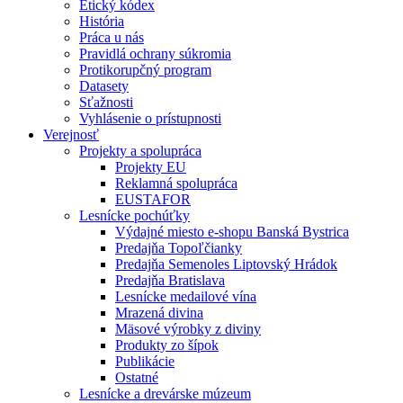
Etický kódex
História
Práca u nás
Pravidlá ochrany súkromia
Protikorupčný program
Datasety
Sťažnosti
Vyhlásenie o prístupnosti
Verejnosť
Projekty a spolupráca
Projekty EU
Reklamná spolupráca
EUSTAFOR
Lesnícke pochúťky
Výdajné miesto e-shopu Banská Bystrica
Predajňa Topoľčianky
Predajňa Semenoles Liptovský Hrádok
Predajňa Bratislava
Lesnícke medailové vína
Mrazená divina
Mäsové výrobky z diviny
Produkty zo šípok
Publikácie
Ostatné
Lesnícke a drevárske múzeum