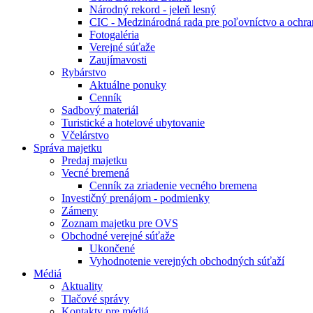
Národný rekord - jeleň lesný
CIC - Medzinárodná rada pre poľovníctvo a ochra
Fotogaléria
Verejné súťaže
Zaujímavosti
Rybárstvo
Aktuálne ponuky
Cenník
Sadbový materiál
Turistické a hotelové ubytovanie
Včelárstvo
Správa majetku
Predaj majetku
Vecné bremená
Cenník za zriadenie vecného bremena
Investičný prenájom - podmienky
Zámeny
Zoznam majetku pre OVS
Obchodné verejné súťaže
Ukončené
Vyhodnotenie verejných obchodných súťaží
Médiá
Aktuality
Tlačové správy
Kontakty pre médiá