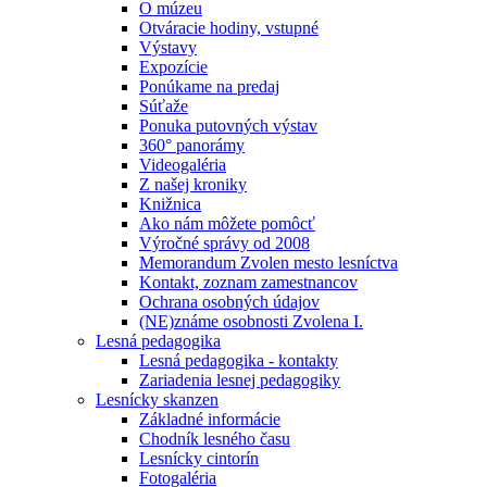
O múzeu
Otváracie hodiny, vstupné
Výstavy
Expozície
Ponúkame na predaj
Súťaže
Ponuka putovných výstav
360° panorámy
Videogaléria
Z našej kroniky
Knižnica
Ako nám môžete pomôcť
Výročné správy od 2008
Memorandum Zvolen mesto lesníctva
Kontakt, zoznam zamestnancov
Ochrana osobných údajov
(NE)známe osobnosti Zvolena I.
Lesná pedagogika
Lesná pedagogika - kontakty
Zariadenia lesnej pedagogiky
Lesnícky skanzen
Základné informácie
Chodník lesného času
Lesnícky cintorín
Fotogaléria