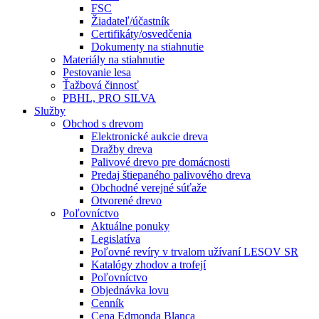
FSC
Žiadateľ/účastník
Certifikáty/osvedčenia
Dokumenty na stiahnutie
Materiály na stiahnutie
Pestovanie lesa
Ťažbová činnosť
PBHL, PRO SILVA
Služby
Obchod s drevom
Elektronické aukcie dreva
Dražby dreva
Palivové drevo pre domácnosti
Predaj štiepaného palivového dreva
Obchodné verejné súťaže
Otvorené drevo
Poľovníctvo
Aktuálne ponuky
Legislatíva
Poľovné revíry v trvalom užívaní LESOV SR
Katalógy zhodov a trofejí
Poľovníctvo
Objednávka lovu
Cenník
Cena Edmonda Blanca