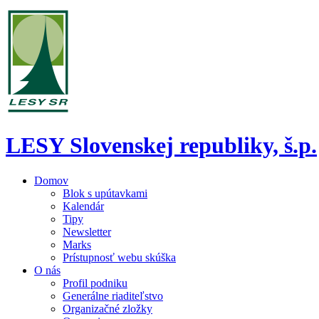
LESY Slovenskej republiky, š.p.
Domov
Blok s upútavkami
Kalendár
Tipy
Newsletter
Marks
Prístupnosť webu skúška
O nás
Profil podniku
Generálne riaditeľstvo
Organizačné zložky