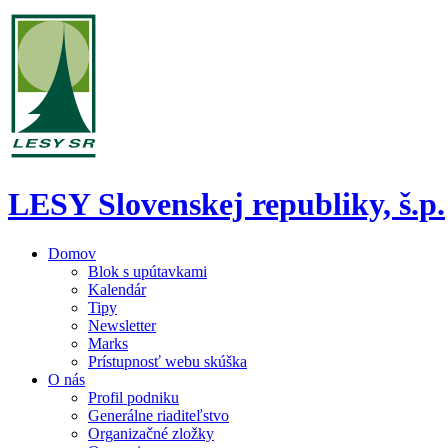
LESY Slovenskej republiky, š.p.
Domov
Blok s upútavkami
Kalendár
Tipy
Newsletter
Marks
Prístupnosť webu skúška
O nás
Profil podniku
Generálne riaditeľstvo
Organizačné zložky