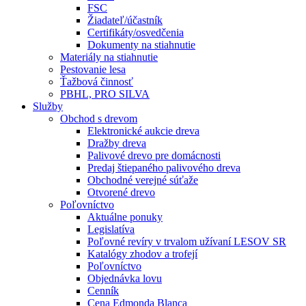
FSC
Žiadateľ/účastník
Certifikáty/osvedčenia
Dokumenty na stiahnutie
Materiály na stiahnutie
Pestovanie lesa
Ťažbová činnosť
PBHL, PRO SILVA
Služby
Obchod s drevom
Elektronické aukcie dreva
Dražby dreva
Palivové drevo pre domácnosti
Predaj štiepaného palivového dreva
Obchodné verejné súťaže
Otvorené drevo
Poľovníctvo
Aktuálne ponuky
Legislatíva
Poľovné revíry v trvalom užívaní LESOV SR
Katalógy zhodov a trofejí
Poľovníctvo
Objednávka lovu
Cenník
Cena Edmonda Blanca