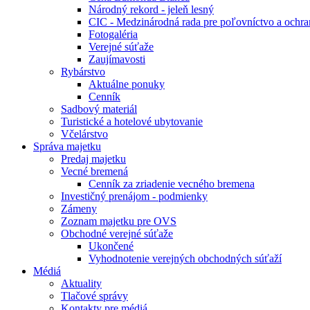
Národný rekord - jeleň lesný
CIC - Medzinárodná rada pre poľovníctvo a ochra
Fotogaléria
Verejné súťaže
Zaujímavosti
Rybárstvo
Aktuálne ponuky
Cenník
Sadbový materiál
Turistické a hotelové ubytovanie
Včelárstvo
Správa majetku
Predaj majetku
Vecné bremená
Cenník za zriadenie vecného bremena
Investičný prenájom - podmienky
Zámeny
Zoznam majetku pre OVS
Obchodné verejné súťaže
Ukončené
Vyhodnotenie verejných obchodných súťaží
Médiá
Aktuality
Tlačové správy
Kontakty pre médiá