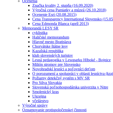
Ocenenia
Značka kvality 2. stupňa (16.09.2020)
Výročná cena Pamiatky a múzeá (26.10.2018)
Ocenenie Esri (20.08.2015)
Cena Transparency International Slovensko (15.0
Cena Edmonda Blanca (apríl 2013)
Memorandá LESY SR
cyklistika
Haličské memorandum
Hlavné mesto Bratislava
Chorvátske štátne lesy
Kazašská republika
klub slovenských turistov
Lesná pedagogika v Lesoparku Hlboké - Bojnice
Milión stromov pre Slovensko
Novohradskí lesníci a poľovníci deťom
O porozumení a spolupráci v oblasti lesníctva (kra
Požiarny detekčný systém s MV SR
Pro Silva Slovakia
Slovenská poľnohospodárska univerzita v Nitre
Smolenický kras
Ukrajina
včelárstvo
Výročné správy
Oznamovanie protispoločenskej činnosti