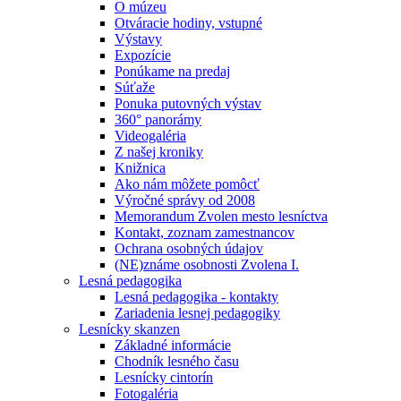
O múzeu
Otváracie hodiny, vstupné
Výstavy
Expozície
Ponúkame na predaj
Súťaže
Ponuka putovných výstav
360° panorámy
Videogaléria
Z našej kroniky
Knižnica
Ako nám môžete pomôcť
Výročné správy od 2008
Memorandum Zvolen mesto lesníctva
Kontakt, zoznam zamestnancov
Ochrana osobných údajov
(NE)známe osobnosti Zvolena I.
Lesná pedagogika
Lesná pedagogika - kontakty
Zariadenia lesnej pedagogiky
Lesnícky skanzen
Základné informácie
Chodník lesného času
Lesnícky cintorín
Fotogaléria