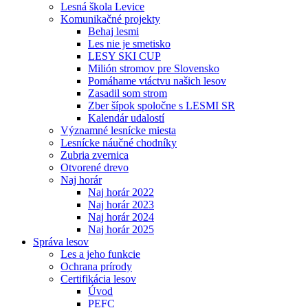
Lesná škola Levice
Komunikačné projekty
Behaj lesmi
Les nie je smetisko
LESY SKI CUP
Milión stromov pre Slovensko
Pomáhame vtáctvu našich lesov
Zasadil som strom
Zber šípok spoločne s LESMI SR
Kalendár udalostí
Významné lesnícke miesta
Lesnícke náučné chodníky
Zubria zvernica
Otvorené drevo
Naj horár
Naj horár 2022
Naj horár 2023
Naj horár 2024
Naj horár 2025
Správa lesov
Les a jeho funkcie
Ochrana prírody
Certifikácia lesov
Úvod
PEFC