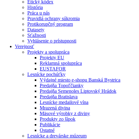
Etický kódex
História
Práca u nás
Pravidlá ochrany súkromia
Protikorupčný program
Datasety
Sťažnosti
Vyhlásenie o prístupnosti
Verejnosť
Projekty a spolupráca
Projekty EU
Reklamná spolupráca
EUSTAFOR
Lesnícke pochúťky
Výdajné miesto e-shopu Banská Bystrica
Predajňa Topoľčianky
Predajňa Semenoles Liptovský Hrádok
Predajňa Bratislava
Lesnícke medailové vína
Mrazená divina
Mäsové výrobky z diviny
Produkty zo šípok
Publikácie
Ostatné
Lesnícke a drevárske múzeum