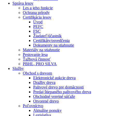
Správa lesov
Les a jeho funkcie
Ochrana prírody
Certifikácia lesov
Úvod
PEFC
FSC
Žiadateľ/účastník
Certifikáty/osvedčenia
Dokumenty na stiahnutie
Materiály na stiahnutie
Pestovanie lesa
Ťažbová činnosť
PBHL, PRO SILVA
Služby
Obchod s drevom
Elektronické aukcie dreva
Dražby dreva
Palivové drevo pre domácnosti
Predaj štiepaného palivového dreva
Obchodné verejné súťaže
Otvorené drevo
Poľovníctvo
Aktuálne ponuky
Legislatíva