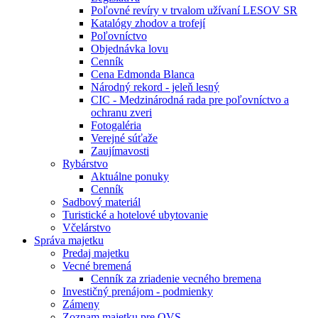
Poľovné revíry v trvalom užívaní LESOV SR
Katalógy zhodov a trofejí
Poľovníctvo
Objednávka lovu
Cenník
Cena Edmonda Blanca
Národný rekord - jeleň lesný
CIC - Medzinárodná rada pre poľovníctvo a
ochranu zveri
Fotogaléria
Verejné súťaže
Zaujímavosti
Rybárstvo
Aktuálne ponuky
Cenník
Sadbový materiál
Turistické a hotelové ubytovanie
Včelárstvo
Správa majetku
Predaj majetku
Vecné bremená
Cenník za zriadenie vecného bremena
Investičný prenájom - podmienky
Zámeny
Zoznam majetku pre OVS