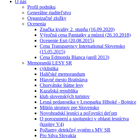
O nás
Profil podniku
Generálne riaditeľstvo
Organizačné zložky
Ocenenia
Značka kvality 2. stupňa (16.09.2020)
Výročná cena Pamiatky a múzeá (26.10.2018)
Ocenenie Esri (20.08.2015)
Cena Transparency International Slovensko
(15.05.2015)
Cena Edmonda Blanca (apríl 2013)
Memorandá LESY SR
cyklistika
Haličské memorandum
Hlavné mesto Bratislava
Chorvátske štátne lesy
Kazašská republika
klub slovenských turistov
Lesná pedagogika v Lesoparku Hlboké - Bojnice
Milión stromov pre Slovensko
Novohradskí lesníci a poľovníci deťom
O porozumení a spolupráci v oblasti lesníctva
(krajiny V4)
Požiarny detekčný systém s MV SR
Pro Silva Slovakia