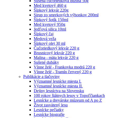
Sušená čučoriedková dužina 50g
Med kvetový 460 g
Šípkový lekvár 220g
Sirup zo smrekových výhonkov 200ml
Šípkový šotík 150ml
Med kvetový 950g
Jedľová silica 10ml
Šípkový čaj
Medová veža
Šípkový olej 30 ml
Čučoriedkový lekvár 220 g
Brusnicový lekvár 220 g
Malina - mäta lekvár 220 g
Sušené dubáky
Vínne želé - Frankovka modrá 220 g
Vínne želé - Tramín červený 220 g
Publikácie a tlačoviny
Významné lesnícke miesta I.
Významné lesnícke miesta II.
Dejiny lesníctva na Slovensku
100 rokov štátnych lesov v Topoľčiankach
Lesnícke a drevárske múzeum od A po Z
Život zasvätený lesu
Lesnícke pečiatky
Lesnícke biografie