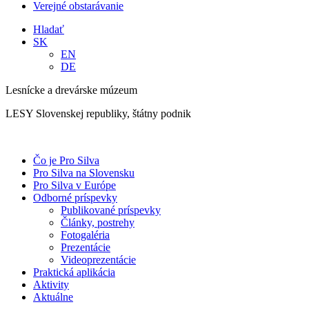
Verejné obstarávanie
Hladať
SK
EN
DE
Lesnícke a drevárske múzeum
LESY Slovenskej republiky, štátny podnik
Čo je Pro Silva
Pro Silva na Slovensku
Pro Silva v Európe
Odborné príspevky
Publikované príspevky
Články, postrehy
Fotogaléria
Prezentácie
Videoprezentácie
Praktická aplikácia
Aktivity
Aktuálne