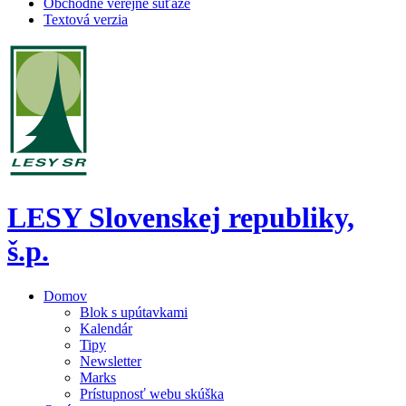
Obchodné verejné súťaže
Textová verzia
LESY Slovenskej republiky,
š.p.
Domov
Blok s upútavkami
Kalendár
Tipy
Newsletter
Marks
Prístupnosť webu skúška