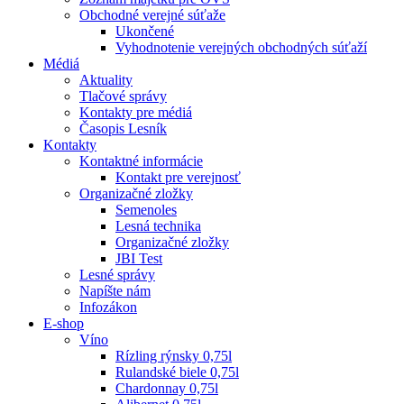
Obchodné verejné súťaže
Ukončené
Vyhodnotenie verejných obchodných súťaží
Médiá
Aktuality
Tlačové správy
Kontakty pre médiá
Časopis Lesník
Kontakty
Kontaktné informácie
Kontakt pre verejnosť
Organizačné zložky
Semenoles
Lesná technika
Organizačné zložky
JBI Test
Lesné správy
Napíšte nám
Infozákon
E-shop
Víno
Rízling rýnsky 0,75l
Rulandské biele 0,75l
Chardonnay 0,75l