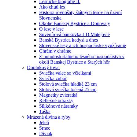
Lesnícke biografie II.
Ako chutí les
Historia rovnošaty štátnych lesov na území
Slovnenska
Okolie Banskej Bystrice a Donovaly
O lese v lese
Suvenírová bankovka J.D.Matejovie
Banská Bystrica kedysi a dnes
Slovenské lesy a ich hospodárske využívanie
Chrám v chráme
Z minulosti štátneho lesného hospodárstva v
okolí Banskej Bystrice a Starých hôr
Doplnkový tovar
Sviečka valec so včielkami
Sviečka zubor
Stolová sviečka hladká 23 cm
Stolová sviečka točená 25 cm
Magnetky zvieratká
Reflexné odrazky
Silikónové náramky
Taška
Mrazená divina a ryby
Jeleň
Srnec
Diviak