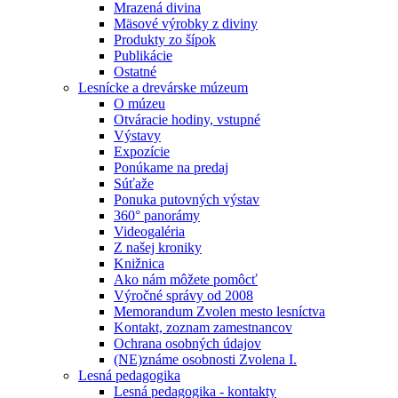
Mrazená divina
Mäsové výrobky z diviny
Produkty zo šípok
Publikácie
Ostatné
Lesnícke a drevárske múzeum
O múzeu
Otváracie hodiny, vstupné
Výstavy
Expozície
Ponúkame na predaj
Súťaže
Ponuka putovných výstav
360° panorámy
Videogaléria
Z našej kroniky
Knižnica
Ako nám môžete pomôcť
Výročné správy od 2008
Memorandum Zvolen mesto lesníctva
Kontakt, zoznam zamestnancov
Ochrana osobných údajov
(NE)známe osobnosti Zvolena I.
Lesná pedagogika
Lesná pedagogika - kontakty