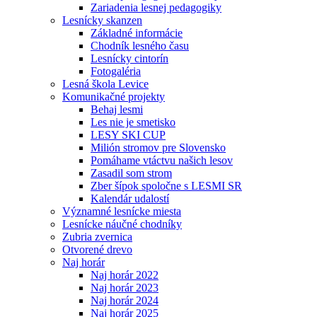
Zariadenia lesnej pedagogiky
Lesnícky skanzen
Základné informácie
Chodník lesného času
Lesnícky cintorín
Fotogaléria
Lesná škola Levice
Komunikačné projekty
Behaj lesmi
Les nie je smetisko
LESY SKI CUP
Milión stromov pre Slovensko
Pomáhame vtáctvu našich lesov
Zasadil som strom
Zber šípok spoločne s LESMI SR
Kalendár udalostí
Významné lesnícke miesta
Lesnícke náučné chodníky
Zubria zvernica
Otvorené drevo
Naj horár
Naj horár 2022
Naj horár 2023
Naj horár 2024
Naj horár 2025