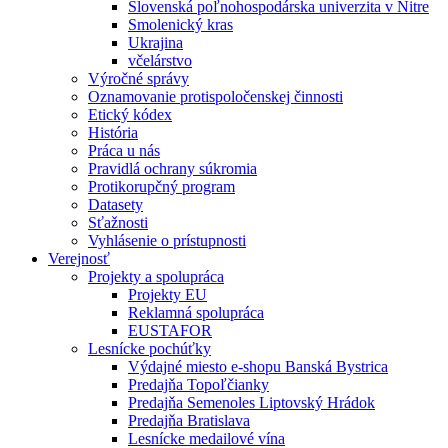
Slovenská poľnohospodárska univerzita v Nitre
Smolenický kras
Ukrajina
včelárstvo
Výročné správy
Oznamovanie protispoločenskej činnosti
Etický kódex
História
Práca u nás
Pravidlá ochrany súkromia
Protikorupčný program
Datasety
Sťažnosti
Vyhlásenie o prístupnosti
Verejnosť
Projekty a spolupráca
Projekty EU
Reklamná spolupráca
EUSTAFOR
Lesnícke pochúťky
Výdajné miesto e-shopu Banská Bystrica
Predajňa Topoľčianky
Predajňa Semenoles Liptovský Hrádok
Predajňa Bratislava
Lesnícke medailové vína