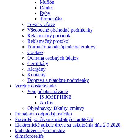
Muflón
Daniel
Ryby
Termotaška
Tovar v zľave
Všeobecné obchodné podmienky
Reklamačný poriadok
Reklamačný protokol
Formulár na odstúpenie od zmluvy
Cookies
Ochrana osobných údajov
Certifikáty
Alergény
Kontakty
Doprava a platobné podmienky
Verejné obstarávanie
Verejné obstarávanie
IS JOSEPHINE
Archív
Objednávky, faktúry, zmluvy
Prenájom a odpredaj majetku
Pravidlá používania mobilných aplikácií
Elektronické aukcie dreva sa uskutočnia dňa 2.9.2020.
klub slovenských turistov
climaforceelife