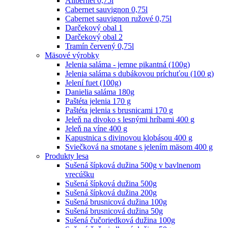
Alibernet 0,75l
Cabernet sauvignon 0,75l
Cabernet sauvignon ružové 0,75l
Darčekový obal 1
Darčekový obal 2
Tramín červený 0,75l
Mäsové výrobky
Jelenia saláma - jemne pikantná (100g)
Jelenia saláma s dubákovou príchuťou (100 g)
Jelení fuet (100g)
Danielia saláma 180g
Paštéta jelenia 170 g
Paštéta jelenia s brusnicami 170 g
Jeleň na divoko s lesnými hríbami 400 g
Jeleň na víne 400 g
Kapustnica s divinovou klobásou 400 g
Sviečková na smotane s jelením mäsom 400 g
Produkty lesa
Sušená šípková dužina 500g v bavlnenom
vrecúšku
Sušená šípková dužina 500g
Sušená šípková dužina 200g
Sušená brusnicová dužina 100g
Sušená brusnicová dužina 50g
Sušená čučoriedková dužina 100g