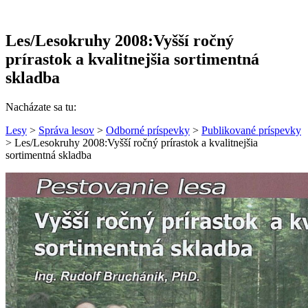
Les/Lesokruhy 2008:Vyšší ročný
prírastok a kvalitnejšia sortimentná
skladba
Nacházate sa tu:
Lesy
>
Správa lesov
>
Odborné príspevky
>
Publikované príspevky
> Les/Lesokruhy 2008:Vyšší ročný prírastok a kvalitnejšia
sortimentná skladba