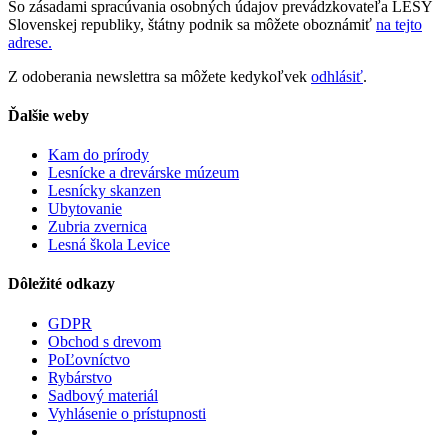
So zásadami spracúvania osobných údajov prevádzkovateľa LESY
Slovenskej republiky, štátny podnik sa môžete oboznámiť
na tejto
adrese.
Z odoberania newslettra sa môžete kedykoľvek
odhlásiť
.
Ďalšie weby
Kam do prírody
Lesnícke a drevárske múzeum
Lesnícky skanzen
Ubytovanie
Zubria zvernica
Lesná škola Levice
Dôležité odkazy
GDPR
Obchod s drevom
PoĽovníctvo
Rybárstvo
Sadbový materiál
Vyhlásenie o prístupnosti