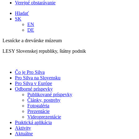
Verejné obstarávanie
Hladať
SK
EN
DE
Lesnícke a drevárske múzeum
LESY Slovenskej republiky, štátny podnik
Čo je Pro Silva
Pro Silva na Slovensku
Pro Silva v Európe
Odborné príspevky
Publikované príspevky
Články, postrehy
Fotogaléria
Prezentácie
Videoprezentácie
Praktická aplikácia
Aktivity
Aktuálne