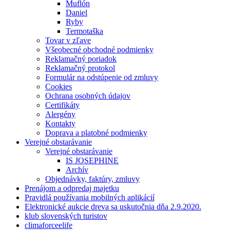
Muflón
Daniel
Ryby
Termotaška
Tovar v zľave
Všeobecné obchodné podmienky
Reklamačný poriadok
Reklamačný protokol
Formulár na odstúpenie od zmluvy
Cookies
Ochrana osobných údajov
Certifikáty
Alergény
Kontakty
Doprava a platobné podmienky
Verejné obstarávanie
Verejné obstarávanie
IS JOSEPHINE
Archív
Objednávky, faktúry, zmluvy
Prenájom a odpredaj majetku
Pravidlá používania mobilných aplikácií
Elektronické aukcie dreva sa uskutočnia dňa 2.9.2020.
klub slovenských turistov
climaforceelife