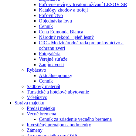
Poľovné revíry v trvalom užívaní LESOV SR
Katalógy zhodov a trofejí
Poľovníctvo
Objednávka lovu
Cenník
Cena Edmonda Blanca
Národný rekord - jeleň lesný
CIC - Medzinárodná rada pre poľovníctvo a
ochranu zveri
Fotogaléria
Verejné súťaže
Zaujímavosti
Rybárstvo
Aktuálne ponuky
Cenník
Sadbový materiál
Turistické a hotelové ubytovanie
Včelárstvo
Správa majetku
Predaj majetku
Vecné bremená
Cenník za zriadenie vecného bremena
Investičný prenájom - podmienky
Zámeny
Zoznam majetku pre OVS