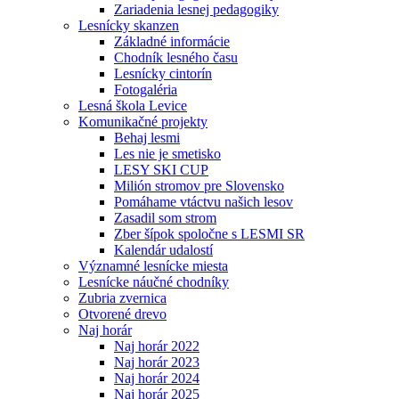
Zariadenia lesnej pedagogiky
Lesnícky skanzen
Základné informácie
Chodník lesného času
Lesnícky cintorín
Fotogaléria
Lesná škola Levice
Komunikačné projekty
Behaj lesmi
Les nie je smetisko
LESY SKI CUP
Milión stromov pre Slovensko
Pomáhame vtáctvu našich lesov
Zasadil som strom
Zber šípok spoločne s LESMI SR
Kalendár udalostí
Významné lesnícke miesta
Lesnícke náučné chodníky
Zubria zvernica
Otvorené drevo
Naj horár
Naj horár 2022
Naj horár 2023
Naj horár 2024
Naj horár 2025