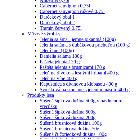
Alibernet 0,75l
Cabernet sauvignon 0,75l
Cabernet sauvignon ružové 0,75l
Darčekový obal 1
Darčekový obal 2
Tramín červený 0,75l
Mäsové výrobky
Jelenia saláma - jemne pikantná (100g)
Jelenia saláma s dubákovou príchuťou (100 g)
Jelení fuet (100g)
Danielia saláma 180g
Paštéta jelenia 170 g
Paštéta jelenia s brusnicami 170 g
Jeleň na divoko s lesnými hríbami 400 g
Jeleň na víne 400 g
Kapustnica s divinovou klobásou 400 g
Sviečková na smotane s jelením mäsom 400 g
Produkty lesa
Sušená šípková dužina 500g v bavlnenom
vrecúšku
Sušená šípková dužina 500g
Sušená šípková dužina 200g
Sušená brusnicová dužina 100g
Sušená brusnicová dužina 50g
Sušená čučoriedková dužina 100g