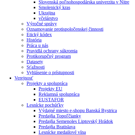
Slovenská poľnohospodárska univerzita v Nitre
Smolenický kras
Ukrajina
včelárstvo
Výročné správy
Oznamovanie protispoločenskej činnosti
Etický kódex
História
Práca u nás
Pravidlá ochrany súkromia
Protikorupčný program
Datasety
Sťažnosti
Vyhlásenie o prístupnosti
Verejnosť
Projekty a spolupráca
Projekty EU
Reklamná spolupráca
EUSTAFOR
Lesnícke pochúťky
Výdajné miesto e-shopu Banská Bystrica
Predajňa Topoľčianky
Predajňa Semenoles Liptovský Hrádok
Predajňa Bratislava
Lesnícke medailové vína