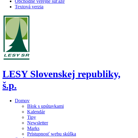
Obchodné verejné súťaže
Textová verzia
LESY Slovenskej republiky,
š.p.
Domov
Blok s upútavkami
Kalendár
Tipy
Newsletter
Marks
Prístupnosť webu skúška