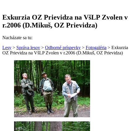
Exkurzia OZ Prievidza na VšLP Zvolen v
r.2006 (D.Mikuš, OZ Prievidza)
Nacházate sa tu:
Lesy
>
Správa lesov
>
Odborné príspevky
>
Fotogaléria
> Exkurzia
OZ Prievidza na VšLP Zvolen v r.2006 (D.Mikuš, OZ Prievidza)