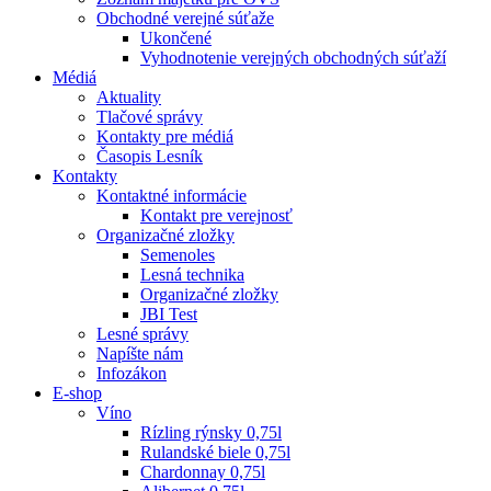
Obchodné verejné súťaže
Ukončené
Vyhodnotenie verejných obchodných súťaží
Médiá
Aktuality
Tlačové správy
Kontakty pre médiá
Časopis Lesník
Kontakty
Kontaktné informácie
Kontakt pre verejnosť
Organizačné zložky
Semenoles
Lesná technika
Organizačné zložky
JBI Test
Lesné správy
Napíšte nám
Infozákon
E-shop
Víno
Rízling rýnsky 0,75l
Rulandské biele 0,75l
Chardonnay 0,75l