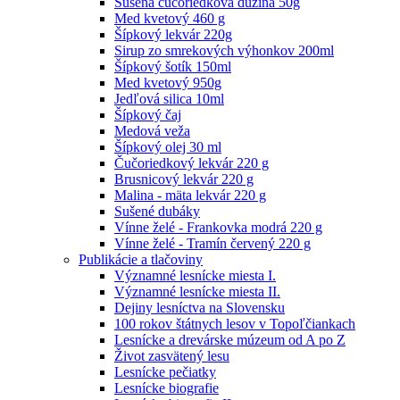
Sušená čučoriedková dužina 50g
Med kvetový 460 g
Šípkový lekvár 220g
Sirup zo smrekových výhonkov 200ml
Šípkový šotík 150ml
Med kvetový 950g
Jedľová silica 10ml
Šípkový čaj
Medová veža
Šípkový olej 30 ml
Čučoriedkový lekvár 220 g
Brusnicový lekvár 220 g
Malina - mäta lekvár 220 g
Sušené dubáky
Vínne želé - Frankovka modrá 220 g
Vínne želé - Tramín červený 220 g
Publikácie a tlačoviny
Významné lesnícke miesta I.
Významné lesnícke miesta II.
Dejiny lesníctva na Slovensku
100 rokov štátnych lesov v Topoľčiankach
Lesnícke a drevárske múzeum od A po Z
Život zasvätený lesu
Lesnícke pečiatky
Lesnícke biografie