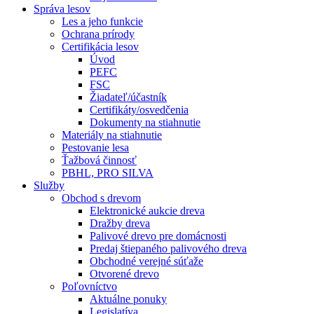
Správa lesov
Les a jeho funkcie
Ochrana prírody
Certifikácia lesov
Úvod
PEFC
FSC
Žiadateľ/účastník
Certifikáty/osvedčenia
Dokumenty na stiahnutie
Materiály na stiahnutie
Pestovanie lesa
Ťažbová činnosť
PBHL, PRO SILVA
Služby
Obchod s drevom
Elektronické aukcie dreva
Dražby dreva
Palivové drevo pre domácnosti
Predaj štiepaného palivového dreva
Obchodné verejné súťaže
Otvorené drevo
Poľovníctvo
Aktuálne ponuky
Legislatíva