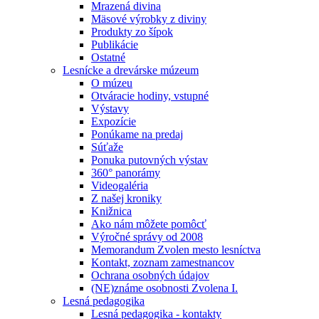
Mrazená divina
Mäsové výrobky z diviny
Produkty zo šípok
Publikácie
Ostatné
Lesnícke a drevárske múzeum
O múzeu
Otváracie hodiny, vstupné
Výstavy
Expozície
Ponúkame na predaj
Súťaže
Ponuka putovných výstav
360° panorámy
Videogaléria
Z našej kroniky
Knižnica
Ako nám môžete pomôcť
Výročné správy od 2008
Memorandum Zvolen mesto lesníctva
Kontakt, zoznam zamestnancov
Ochrana osobných údajov
(NE)známe osobnosti Zvolena I.
Lesná pedagogika
Lesná pedagogika - kontakty