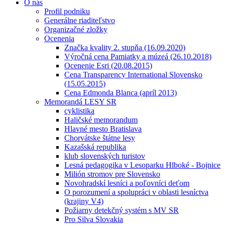
O nás
Profil podniku
Generálne riaditeľstvo
Organizačné zložky
Ocenenia
Značka kvality 2. stupňa (16.09.2020)
Výročná cena Pamiatky a múzeá (26.10.2018)
Ocenenie Esri (20.08.2015)
Cena Transparency International Slovensko
(15.05.2015)
Cena Edmonda Blanca (apríl 2013)
Memorandá LESY SR
cyklistika
Haličské memorandum
Hlavné mesto Bratislava
Chorvátske štátne lesy
Kazašská republika
klub slovenských turistov
Lesná pedagogika v Lesoparku Hlboké - Bojnice
Milión stromov pre Slovensko
Novohradskí lesníci a poľovníci deťom
O porozumení a spolupráci v oblasti lesníctva
(krajiny V4)
Požiarny detekčný systém s MV SR
Pro Silva Slovakia