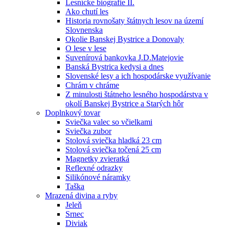
Lesnícke biografie II.
Ako chutí les
Historia rovnošaty štátnych lesov na území
Slovnenska
Okolie Banskej Bystrice a Donovaly
O lese v lese
Suvenírová bankovka J.D.Matejovie
Banská Bystrica kedysi a dnes
Slovenské lesy a ich hospodárske využívanie
Chrám v chráme
Z minulosti štátneho lesného hospodárstva v
okolí Banskej Bystrice a Starých hôr
Doplnkový tovar
Sviečka valec so včielkami
Sviečka zubor
Stolová sviečka hladká 23 cm
Stolová sviečka točená 25 cm
Magnetky zvieratká
Reflexné odrazky
Silikónové náramky
Taška
Mrazená divina a ryby
Jeleň
Srnec
Diviak