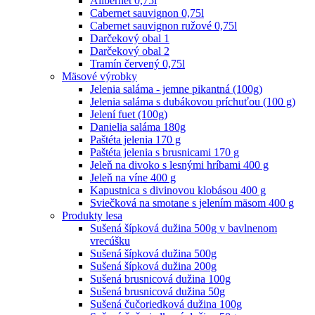
Alibernet 0,75l
Cabernet sauvignon 0,75l
Cabernet sauvignon ružové 0,75l
Darčekový obal 1
Darčekový obal 2
Tramín červený 0,75l
Mäsové výrobky
Jelenia saláma - jemne pikantná (100g)
Jelenia saláma s dubákovou príchuťou (100 g)
Jelení fuet (100g)
Danielia saláma 180g
Paštéta jelenia 170 g
Paštéta jelenia s brusnicami 170 g
Jeleň na divoko s lesnými hríbami 400 g
Jeleň na víne 400 g
Kapustnica s divinovou klobásou 400 g
Sviečková na smotane s jelením mäsom 400 g
Produkty lesa
Sušená šípková dužina 500g v bavlnenom
vrecúšku
Sušená šípková dužina 500g
Sušená šípková dužina 200g
Sušená brusnicová dužina 100g
Sušená brusnicová dužina 50g
Sušená čučoriedková dužina 100g