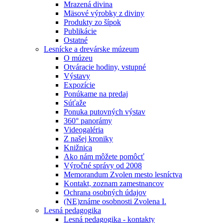
Mrazená divina
Mäsové výrobky z diviny
Produkty zo šípok
Publikácie
Ostatné
Lesnícke a drevárske múzeum
O múzeu
Otváracie hodiny, vstupné
Výstavy
Expozície
Ponúkame na predaj
Súťaže
Ponuka putovných výstav
360° panorámy
Videogaléria
Z našej kroniky
Knižnica
Ako nám môžete pomôcť
Výročné správy od 2008
Memorandum Zvolen mesto lesníctva
Kontakt, zoznam zamestnancov
Ochrana osobných údajov
(NE)známe osobnosti Zvolena I.
Lesná pedagogika
Lesná pedagogika - kontakty