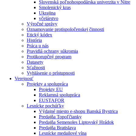
Slovenská poľnohospodárska univerzita v Nitre
Smolenický kras
Ukrajina
včelárstvo
Výročné správy
Oznamovanie protispoločenskej činnosti
Etický kódex
História
Práca u nás
Pravidlá ochrany súkromia
Protikorupčný program
Datasety
Sťažnosti
Vyhlásenie o prístupnosti
Verejnosť
Projekty a spolupráca
Projekty EU
Reklamná spolupráca
EUSTAFOR
Lesnícke pochúťky
Výdajné miesto e-shopu Banská Bystrica
Predajňa Topoľčianky
Predajňa Semenoles Liptovský Hrádok
Predajňa Bratislava
Lesnícke medailové vína