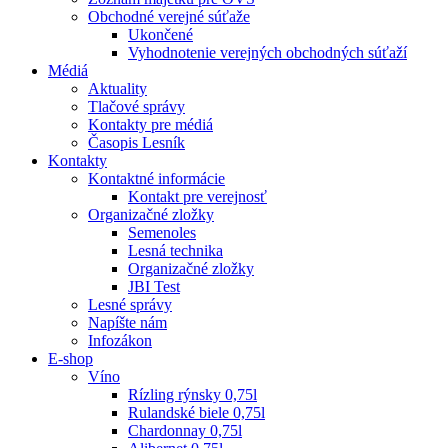
Obchodné verejné súťaže
Ukončené
Vyhodnotenie verejných obchodných súťaží
Médiá
Aktuality
Tlačové správy
Kontakty pre médiá
Časopis Lesník
Kontakty
Kontaktné informácie
Kontakt pre verejnosť
Organizačné zložky
Semenoles
Lesná technika
Organizačné zložky
JBI Test
Lesné správy
Napíšte nám
Infozákon
E-shop
Víno
Rízling rýnsky 0,75l
Rulandské biele 0,75l
Chardonnay 0,75l