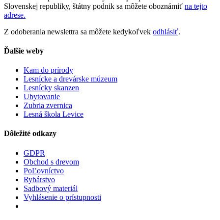
Slovenskej republiky, štátny podnik sa môžete oboznámiť
na tejto
adrese.
Z odoberania newslettra sa môžete kedykoľvek
odhlásiť
.
Ďalšie weby
Kam do prírody
Lesnícke a drevárske múzeum
Lesnícky skanzen
Ubytovanie
Zubria zvernica
Lesná škola Levice
Dôležité odkazy
GDPR
Obchod s drevom
PoĽovníctvo
Rybárstvo
Sadbový materiál
Vyhlásenie o prístupnosti