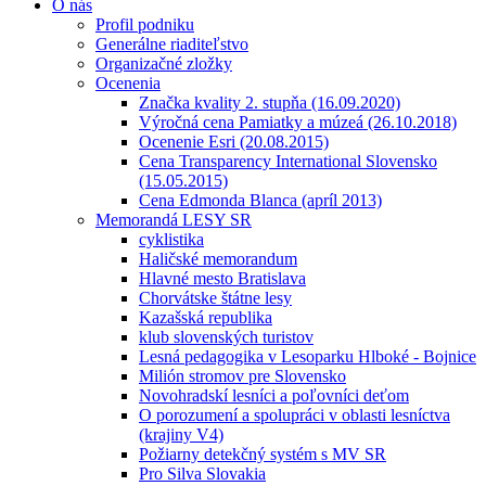
O nás
Profil podniku
Generálne riaditeľstvo
Organizačné zložky
Ocenenia
Značka kvality 2. stupňa (16.09.2020)
Výročná cena Pamiatky a múzeá (26.10.2018)
Ocenenie Esri (20.08.2015)
Cena Transparency International Slovensko
(15.05.2015)
Cena Edmonda Blanca (apríl 2013)
Memorandá LESY SR
cyklistika
Haličské memorandum
Hlavné mesto Bratislava
Chorvátske štátne lesy
Kazašská republika
klub slovenských turistov
Lesná pedagogika v Lesoparku Hlboké - Bojnice
Milión stromov pre Slovensko
Novohradskí lesníci a poľovníci deťom
O porozumení a spolupráci v oblasti lesníctva
(krajiny V4)
Požiarny detekčný systém s MV SR
Pro Silva Slovakia