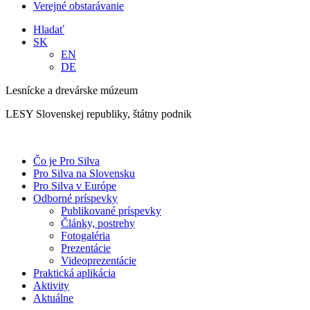
Verejné obstarávanie
Hladať
SK
EN
DE
Lesnícke a drevárske múzeum
LESY Slovenskej republiky, štátny podnik
Čo je Pro Silva
Pro Silva na Slovensku
Pro Silva v Európe
Odborné príspevky
Publikované príspevky
Články, postrehy
Fotogaléria
Prezentácie
Videoprezentácie
Praktická aplikácia
Aktivity
Aktuálne