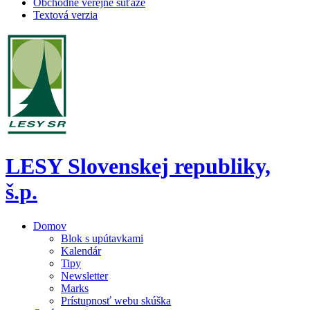
Obchodné verejné súťaže
Textová verzia
LESY Slovenskej republiky,
š.p.
Domov
Blok s upútavkami
Kalendár
Tipy
Newsletter
Marks
Prístupnosť webu skúška