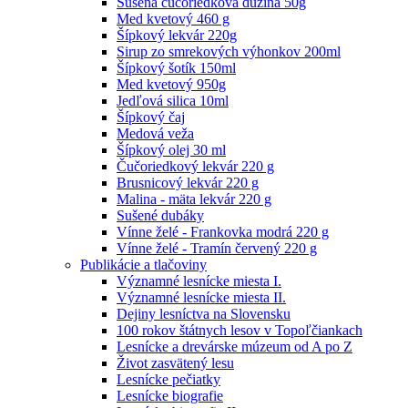
Sušená čučoriedková dužina 50g
Med kvetový 460 g
Šípkový lekvár 220g
Sirup zo smrekových výhonkov 200ml
Šípkový šotík 150ml
Med kvetový 950g
Jedľová silica 10ml
Šípkový čaj
Medová veža
Šípkový olej 30 ml
Čučoriedkový lekvár 220 g
Brusnicový lekvár 220 g
Malina - mäta lekvár 220 g
Sušené dubáky
Vínne želé - Frankovka modrá 220 g
Vínne želé - Tramín červený 220 g
Publikácie a tlačoviny
Významné lesnícke miesta I.
Významné lesnícke miesta II.
Dejiny lesníctva na Slovensku
100 rokov štátnych lesov v Topoľčiankach
Lesnícke a drevárske múzeum od A po Z
Život zasvätený lesu
Lesnícke pečiatky
Lesnícke biografie