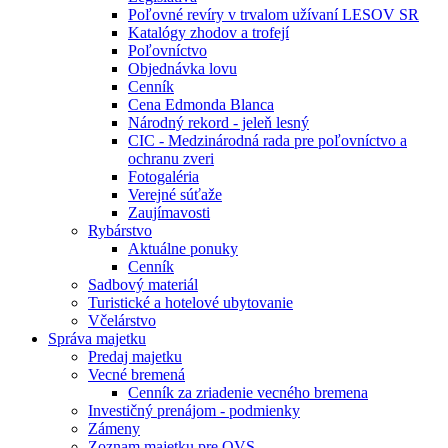
Poľovné revíry v trvalom užívaní LESOV SR
Katalógy zhodov a trofejí
Poľovníctvo
Objednávka lovu
Cenník
Cena Edmonda Blanca
Národný rekord - jeleň lesný
CIC - Medzinárodná rada pre poľovníctvo a
ochranu zveri
Fotogaléria
Verejné súťaže
Zaujímavosti
Rybárstvo
Aktuálne ponuky
Cenník
Sadbový materiál
Turistické a hotelové ubytovanie
Včelárstvo
Správa majetku
Predaj majetku
Vecné bremená
Cenník za zriadenie vecného bremena
Investičný prenájom - podmienky
Zámeny
Zoznam majetku pre OVS