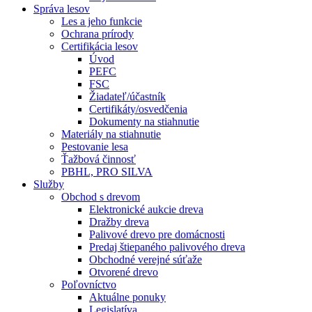
Správa lesov
Les a jeho funkcie
Ochrana prírody
Certifikácia lesov
Úvod
PEFC
FSC
Žiadateľ/účastník
Certifikáty/osvedčenia
Dokumenty na stiahnutie
Materiály na stiahnutie
Pestovanie lesa
Ťažbová činnosť
PBHL, PRO SILVA
Služby
Obchod s drevom
Elektronické aukcie dreva
Dražby dreva
Palivové drevo pre domácnosti
Predaj štiepaného palivového dreva
Obchodné verejné súťaže
Otvorené drevo
Poľovníctvo
Aktuálne ponuky
Legislatíva