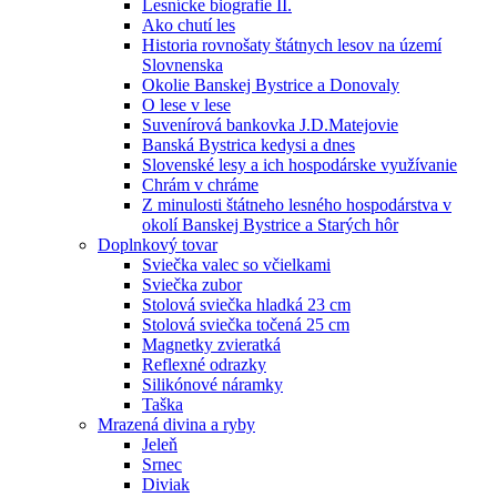
Lesnícke biografie II.
Ako chutí les
Historia rovnošaty štátnych lesov na území
Slovnenska
Okolie Banskej Bystrice a Donovaly
O lese v lese
Suvenírová bankovka J.D.Matejovie
Banská Bystrica kedysi a dnes
Slovenské lesy a ich hospodárske využívanie
Chrám v chráme
Z minulosti štátneho lesného hospodárstva v
okolí Banskej Bystrice a Starých hôr
Doplnkový tovar
Sviečka valec so včielkami
Sviečka zubor
Stolová sviečka hladká 23 cm
Stolová sviečka točená 25 cm
Magnetky zvieratká
Reflexné odrazky
Silikónové náramky
Taška
Mrazená divina a ryby
Jeleň
Srnec
Diviak