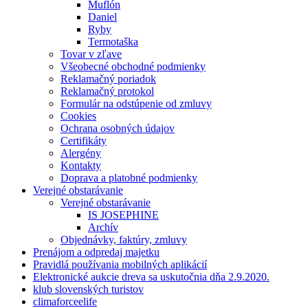
Muflón
Daniel
Ryby
Termotaška
Tovar v zľave
Všeobecné obchodné podmienky
Reklamačný poriadok
Reklamačný protokol
Formulár na odstúpenie od zmluvy
Cookies
Ochrana osobných údajov
Certifikáty
Alergény
Kontakty
Doprava a platobné podmienky
Verejné obstarávanie
Verejné obstarávanie
IS JOSEPHINE
Archív
Objednávky, faktúry, zmluvy
Prenájom a odpredaj majetku
Pravidlá používania mobilných aplikácií
Elektronické aukcie dreva sa uskutočnia dňa 2.9.2020.
klub slovenských turistov
climaforceelife