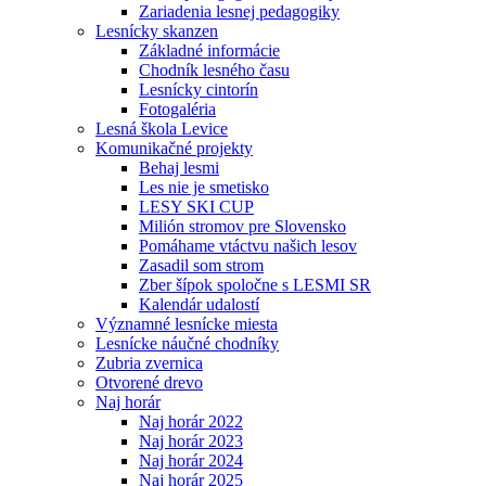
Zariadenia lesnej pedagogiky
Lesnícky skanzen
Základné informácie
Chodník lesného času
Lesnícky cintorín
Fotogaléria
Lesná škola Levice
Komunikačné projekty
Behaj lesmi
Les nie je smetisko
LESY SKI CUP
Milión stromov pre Slovensko
Pomáhame vtáctvu našich lesov
Zasadil som strom
Zber šípok spoločne s LESMI SR
Kalendár udalostí
Významné lesnícke miesta
Lesnícke náučné chodníky
Zubria zvernica
Otvorené drevo
Naj horár
Naj horár 2022
Naj horár 2023
Naj horár 2024
Naj horár 2025