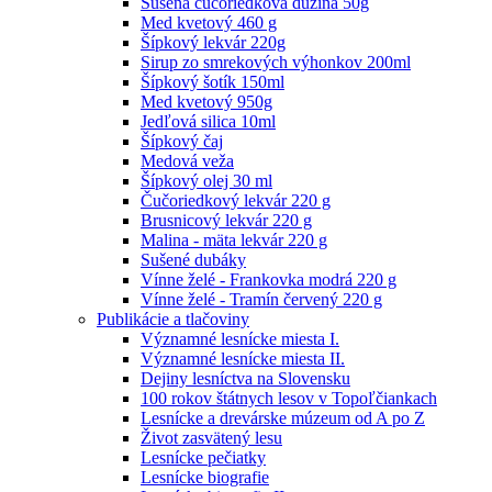
Sušená čučoriedková dužina 50g
Med kvetový 460 g
Šípkový lekvár 220g
Sirup zo smrekových výhonkov 200ml
Šípkový šotík 150ml
Med kvetový 950g
Jedľová silica 10ml
Šípkový čaj
Medová veža
Šípkový olej 30 ml
Čučoriedkový lekvár 220 g
Brusnicový lekvár 220 g
Malina - mäta lekvár 220 g
Sušené dubáky
Vínne želé - Frankovka modrá 220 g
Vínne želé - Tramín červený 220 g
Publikácie a tlačoviny
Významné lesnícke miesta I.
Významné lesnícke miesta II.
Dejiny lesníctva na Slovensku
100 rokov štátnych lesov v Topoľčiankach
Lesnícke a drevárske múzeum od A po Z
Život zasvätený lesu
Lesnícke pečiatky
Lesnícke biografie