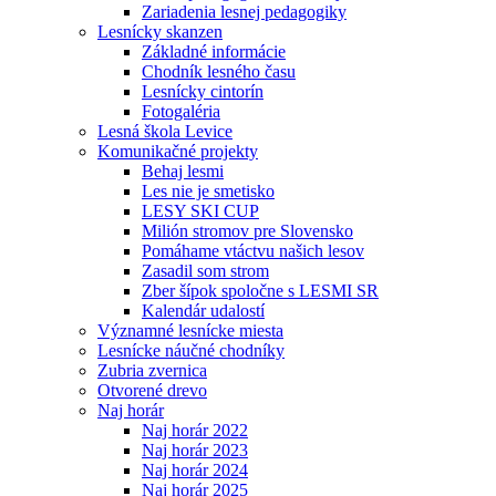
Zariadenia lesnej pedagogiky
Lesnícky skanzen
Základné informácie
Chodník lesného času
Lesnícky cintorín
Fotogaléria
Lesná škola Levice
Komunikačné projekty
Behaj lesmi
Les nie je smetisko
LESY SKI CUP
Milión stromov pre Slovensko
Pomáhame vtáctvu našich lesov
Zasadil som strom
Zber šípok spoločne s LESMI SR
Kalendár udalostí
Významné lesnícke miesta
Lesnícke náučné chodníky
Zubria zvernica
Otvorené drevo
Naj horár
Naj horár 2022
Naj horár 2023
Naj horár 2024
Naj horár 2025