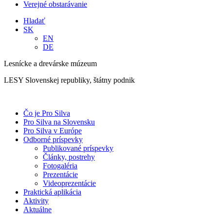
Verejné obstarávanie
Hladať
SK
EN
DE
Lesnícke a drevárske múzeum
LESY Slovenskej republiky, štátny podnik
Čo je Pro Silva
Pro Silva na Slovensku
Pro Silva v Európe
Odborné príspevky
Publikované príspevky
Články, postrehy
Fotogaléria
Prezentácie
Videoprezentácie
Praktická aplikácia
Aktivity
Aktuálne