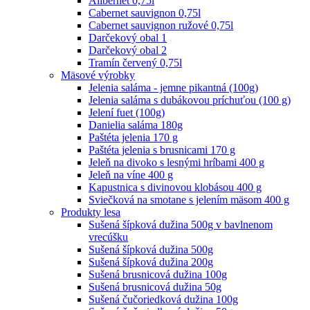
Alibernet 0,75l
Cabernet sauvignon 0,75l
Cabernet sauvignon ružové 0,75l
Darčekový obal 1
Darčekový obal 2
Tramín červený 0,75l
Mäsové výrobky
Jelenia saláma - jemne pikantná (100g)
Jelenia saláma s dubákovou príchuťou (100 g)
Jelení fuet (100g)
Danielia saláma 180g
Paštéta jelenia 170 g
Paštéta jelenia s brusnicami 170 g
Jeleň na divoko s lesnými hríbami 400 g
Jeleň na víne 400 g
Kapustnica s divinovou klobásou 400 g
Sviečková na smotane s jelením mäsom 400 g
Produkty lesa
Sušená šípková dužina 500g v bavlnenom
vrecúšku
Sušená šípková dužina 500g
Sušená šípková dužina 200g
Sušená brusnicová dužina 100g
Sušená brusnicová dužina 50g
Sušená čučoriedková dužina 100g