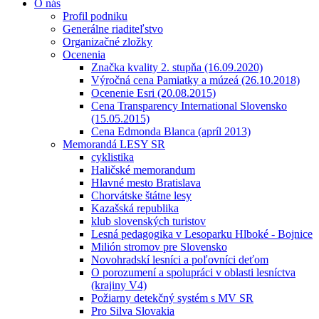
O nás
Profil podniku
Generálne riaditeľstvo
Organizačné zložky
Ocenenia
Značka kvality 2. stupňa (16.09.2020)
Výročná cena Pamiatky a múzeá (26.10.2018)
Ocenenie Esri (20.08.2015)
Cena Transparency International Slovensko
(15.05.2015)
Cena Edmonda Blanca (apríl 2013)
Memorandá LESY SR
cyklistika
Haličské memorandum
Hlavné mesto Bratislava
Chorvátske štátne lesy
Kazašská republika
klub slovenských turistov
Lesná pedagogika v Lesoparku Hlboké - Bojnice
Milión stromov pre Slovensko
Novohradskí lesníci a poľovníci deťom
O porozumení a spolupráci v oblasti lesníctva
(krajiny V4)
Požiarny detekčný systém s MV SR
Pro Silva Slovakia