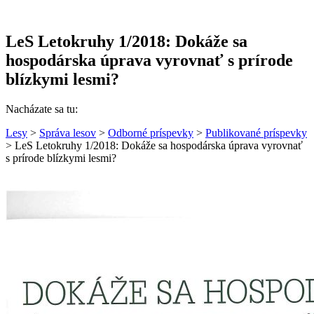
LeS Letokruhy 1/2018: Dokáže sa
hospodárska úprava vyrovnať s prírode
blízkymi lesmi?
Nacházate sa tu:
Lesy
>
Správa lesov
>
Odborné príspevky
>
Publikované príspevky
> LeS Letokruhy 1/2018: Dokáže sa hospodárska úprava vyrovnať
s prírode blízkymi lesmi?