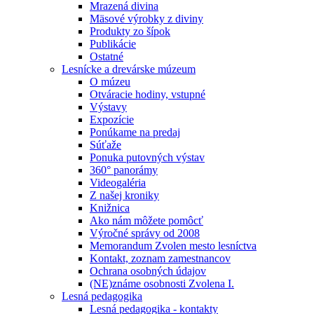
Mrazená divina
Mäsové výrobky z diviny
Produkty zo šípok
Publikácie
Ostatné
Lesnícke a drevárske múzeum
O múzeu
Otváracie hodiny, vstupné
Výstavy
Expozície
Ponúkame na predaj
Súťaže
Ponuka putovných výstav
360° panorámy
Videogaléria
Z našej kroniky
Knižnica
Ako nám môžete pomôcť
Výročné správy od 2008
Memorandum Zvolen mesto lesníctva
Kontakt, zoznam zamestnancov
Ochrana osobných údajov
(NE)známe osobnosti Zvolena I.
Lesná pedagogika
Lesná pedagogika - kontakty