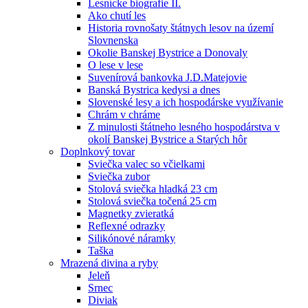
Lesnícke biografie II.
Ako chutí les
Historia rovnošaty štátnych lesov na území
Slovnenska
Okolie Banskej Bystrice a Donovaly
O lese v lese
Suvenírová bankovka J.D.Matejovie
Banská Bystrica kedysi a dnes
Slovenské lesy a ich hospodárske využívanie
Chrám v chráme
Z minulosti štátneho lesného hospodárstva v
okolí Banskej Bystrice a Starých hôr
Doplnkový tovar
Sviečka valec so včielkami
Sviečka zubor
Stolová sviečka hladká 23 cm
Stolová sviečka točená 25 cm
Magnetky zvieratká
Reflexné odrazky
Silikónové náramky
Taška
Mrazená divina a ryby
Jeleň
Srnec
Diviak