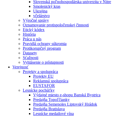
Slovenská poľnohospodárska univerzita v Nitre
Smolenický kras
Ukrajina
včelárstvo
Výročné správy
Oznamovanie protispoločenskej činnosti
Etický kódex
História
Práca u nás
Pravidlá ochrany súkromia
Protikorupčný program
Datasety
Sťažnosti
Vyhlásenie o prístupnosti
Verejnosť
Projekty a spolupráca
Projekty EU
Reklamná spolupráca
EUSTAFOR
Lesnícke pochúťky
Výdajné miesto e-shopu Banská Bystrica
Predajňa Topoľčianky
Predajňa Semenoles Liptovský Hrádok
Predajňa Bratislava
Lesnícke medailové vína