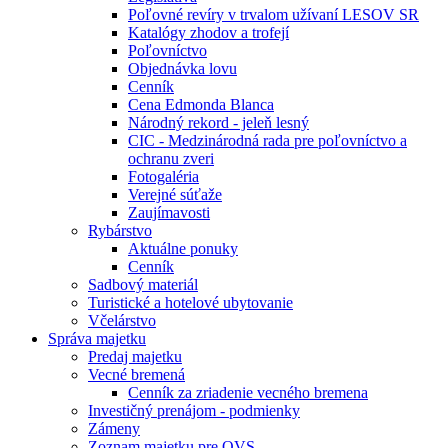
Poľovné revíry v trvalom užívaní LESOV SR
Katalógy zhodov a trofejí
Poľovníctvo
Objednávka lovu
Cenník
Cena Edmonda Blanca
Národný rekord - jeleň lesný
CIC - Medzinárodná rada pre poľovníctvo a
ochranu zveri
Fotogaléria
Verejné súťaže
Zaujímavosti
Rybárstvo
Aktuálne ponuky
Cenník
Sadbový materiál
Turistické a hotelové ubytovanie
Včelárstvo
Správa majetku
Predaj majetku
Vecné bremená
Cenník za zriadenie vecného bremena
Investičný prenájom - podmienky
Zámeny
Zoznam majetku pre OVS