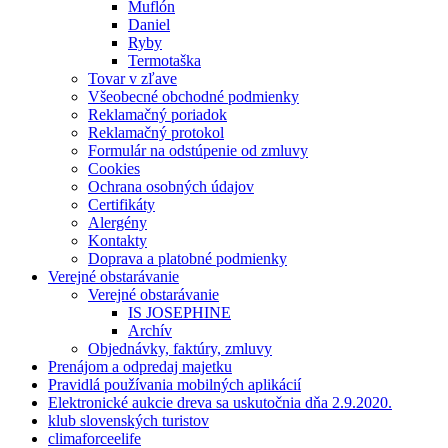
Muflón
Daniel
Ryby
Termotaška
Tovar v zľave
Všeobecné obchodné podmienky
Reklamačný poriadok
Reklamačný protokol
Formulár na odstúpenie od zmluvy
Cookies
Ochrana osobných údajov
Certifikáty
Alergény
Kontakty
Doprava a platobné podmienky
Verejné obstarávanie
Verejné obstarávanie
IS JOSEPHINE
Archív
Objednávky, faktúry, zmluvy
Prenájom a odpredaj majetku
Pravidlá používania mobilných aplikácií
Elektronické aukcie dreva sa uskutočnia dňa 2.9.2020.
klub slovenských turistov
climaforceelife