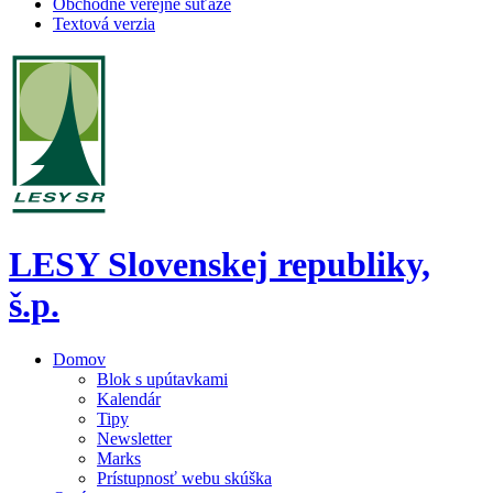
Obchodné verejné súťaže
Textová verzia
LESY Slovenskej republiky,
š.p.
Domov
Blok s upútavkami
Kalendár
Tipy
Newsletter
Marks
Prístupnosť webu skúška