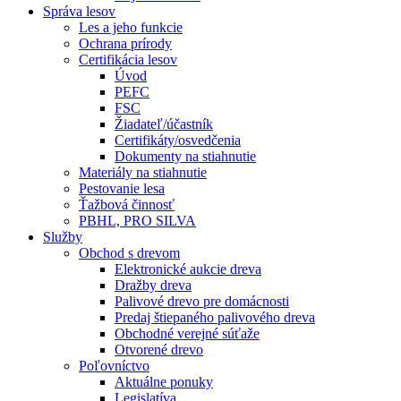
Správa lesov
Les a jeho funkcie
Ochrana prírody
Certifikácia lesov
Úvod
PEFC
FSC
Žiadateľ/účastník
Certifikáty/osvedčenia
Dokumenty na stiahnutie
Materiály na stiahnutie
Pestovanie lesa
Ťažbová činnosť
PBHL, PRO SILVA
Služby
Obchod s drevom
Elektronické aukcie dreva
Dražby dreva
Palivové drevo pre domácnosti
Predaj štiepaného palivového dreva
Obchodné verejné súťaže
Otvorené drevo
Poľovníctvo
Aktuálne ponuky
Legislatíva