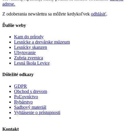
adrese.
Z odoberania newslettra sa môžete kedykoľvek
odhlásiť
.
Ďalšie weby
Kam do prírody
Lesnícke a drevárske múzeum
Lesnícky skanzen
Ubytovanie
Zubria zvernica
Lesná škola Levice
Dôležité odkazy
GDPR
Obchod s drevom
PoĽovníctvo
Rybárstvo
Sadbový materiál
Vyhlásenie o prístupnosti
Kontakt