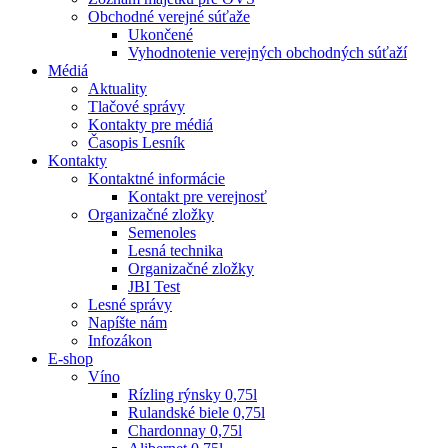
Obchodné verejné súťaže
Ukončené
Vyhodnotenie verejných obchodných súťaží
Médiá
Aktuality
Tlačové správy
Kontakty pre médiá
Časopis Lesník
Kontakty
Kontaktné informácie
Kontakt pre verejnosť
Organizačné zložky
Semenoles
Lesná technika
Organizačné zložky
JBI Test
Lesné správy
Napíšte nám
Infozákon
E-shop
Víno
Rízling rýnsky 0,75l
Rulandské biele 0,75l
Chardonnay 0,75l