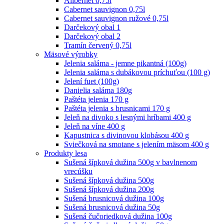
Alibernet 0,75l
Cabernet sauvignon 0,75l
Cabernet sauvignon ružové 0,75l
Darčekový obal 1
Darčekový obal 2
Tramín červený 0,75l
Mäsové výrobky
Jelenia saláma - jemne pikantná (100g)
Jelenia saláma s dubákovou príchuťou (100 g)
Jelení fuet (100g)
Danielia saláma 180g
Paštéta jelenia 170 g
Paštéta jelenia s brusnicami 170 g
Jeleň na divoko s lesnými hríbami 400 g
Jeleň na víne 400 g
Kapustnica s divinovou klobásou 400 g
Sviečková na smotane s jelením mäsom 400 g
Produkty lesa
Sušená šípková dužina 500g v bavlnenom
vrecúšku
Sušená šípková dužina 500g
Sušená šípková dužina 200g
Sušená brusnicová dužina 100g
Sušená brusnicová dužina 50g
Sušená čučoriedková dužina 100g