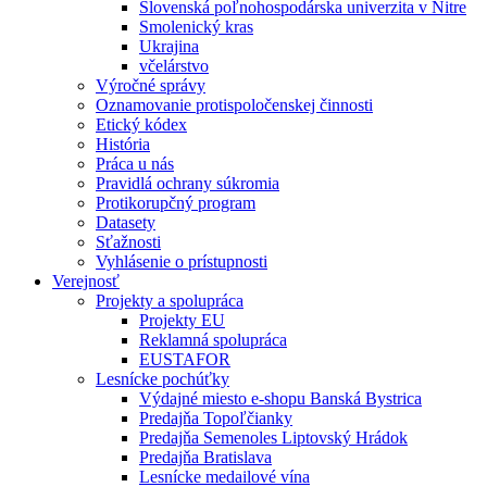
Slovenská poľnohospodárska univerzita v Nitre
Smolenický kras
Ukrajina
včelárstvo
Výročné správy
Oznamovanie protispoločenskej činnosti
Etický kódex
História
Práca u nás
Pravidlá ochrany súkromia
Protikorupčný program
Datasety
Sťažnosti
Vyhlásenie o prístupnosti
Verejnosť
Projekty a spolupráca
Projekty EU
Reklamná spolupráca
EUSTAFOR
Lesnícke pochúťky
Výdajné miesto e-shopu Banská Bystrica
Predajňa Topoľčianky
Predajňa Semenoles Liptovský Hrádok
Predajňa Bratislava
Lesnícke medailové vína