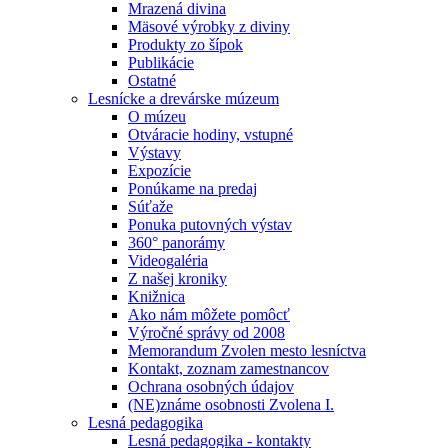
Mrazená divina
Mäsové výrobky z diviny
Produkty zo šípok
Publikácie
Ostatné
Lesnícke a drevárske múzeum
O múzeu
Otváracie hodiny, vstupné
Výstavy
Expozície
Ponúkame na predaj
Súťaže
Ponuka putovných výstav
360° panorámy
Videogaléria
Z našej kroniky
Knižnica
Ako nám môžete pomôcť
Výročné správy od 2008
Memorandum Zvolen mesto lesníctva
Kontakt, zoznam zamestnancov
Ochrana osobných údajov
(NE)známe osobnosti Zvolena I.
Lesná pedagogika
Lesná pedagogika - kontakty