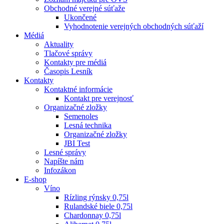
Obchodné verejné súťaže
Ukončené
Vyhodnotenie verejných obchodných súťaží
Médiá
Aktuality
Tlačové správy
Kontakty pre médiá
Časopis Lesník
Kontakty
Kontaktné informácie
Kontakt pre verejnosť
Organizačné zložky
Semenoles
Lesná technika
Organizačné zložky
JBI Test
Lesné správy
Napíšte nám
Infozákon
E-shop
Víno
Rízling rýnsky 0,75l
Rulandské biele 0,75l
Chardonnay 0,75l