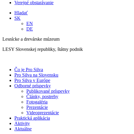
Verejné obstarávanie
Hladať
SK
EN
DE
Lesnícke a drevárske múzeum
LESY Slovenskej republiky, štátny podnik
Čo je Pro Silva
Pro Silva na Slovensku
Pro Silva v Európe
Odborné príspevky
Publikované príspevky
Články, postrehy
Fotogaléria
Prezentácie
Videoprezentácie
Praktická aplikácia
Aktivity
Aktuálne