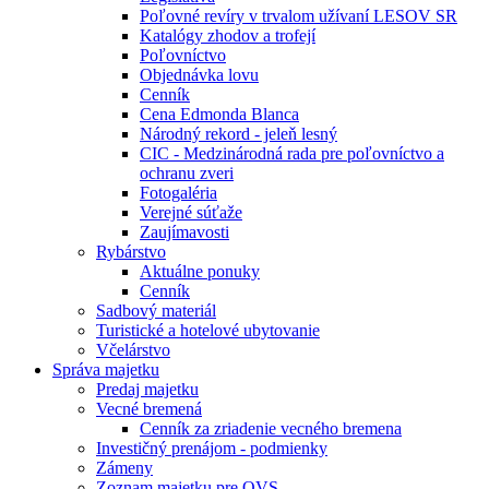
Poľovné revíry v trvalom užívaní LESOV SR
Katalógy zhodov a trofejí
Poľovníctvo
Objednávka lovu
Cenník
Cena Edmonda Blanca
Národný rekord - jeleň lesný
CIC - Medzinárodná rada pre poľovníctvo a
ochranu zveri
Fotogaléria
Verejné súťaže
Zaujímavosti
Rybárstvo
Aktuálne ponuky
Cenník
Sadbový materiál
Turistické a hotelové ubytovanie
Včelárstvo
Správa majetku
Predaj majetku
Vecné bremená
Cenník za zriadenie vecného bremena
Investičný prenájom - podmienky
Zámeny
Zoznam majetku pre OVS