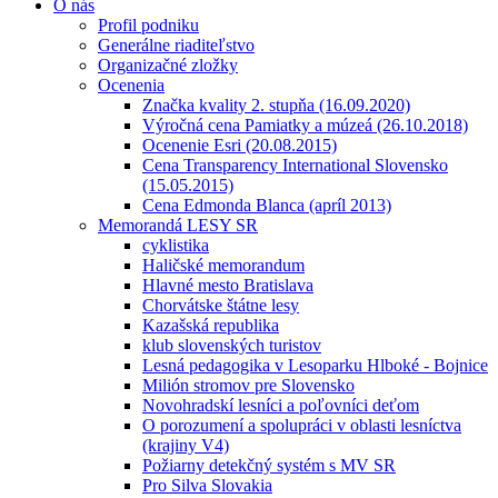
O nás
Profil podniku
Generálne riaditeľstvo
Organizačné zložky
Ocenenia
Značka kvality 2. stupňa (16.09.2020)
Výročná cena Pamiatky a múzeá (26.10.2018)
Ocenenie Esri (20.08.2015)
Cena Transparency International Slovensko
(15.05.2015)
Cena Edmonda Blanca (apríl 2013)
Memorandá LESY SR
cyklistika
Haličské memorandum
Hlavné mesto Bratislava
Chorvátske štátne lesy
Kazašská republika
klub slovenských turistov
Lesná pedagogika v Lesoparku Hlboké - Bojnice
Milión stromov pre Slovensko
Novohradskí lesníci a poľovníci deťom
O porozumení a spolupráci v oblasti lesníctva
(krajiny V4)
Požiarny detekčný systém s MV SR
Pro Silva Slovakia