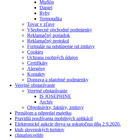
Muflón
Daniel
Ryby
Termotaška
Tovar v zľave
Všeobecné obchodné podmienky
Reklamačný poriadok
Reklamačný protokol
Formulár na odstúpenie od zmluvy
Cookies
Ochrana osobných údajov
Certifikáty
Alergény
Kontakty
Doprava a platobné podmienky
Verejné obstarávanie
Verejné obstarávanie
IS JOSEPHINE
Archív
Objednávky, faktúry, zmluvy
Prenájom a odpredaj majetku
Pravidlá používania mobilných aplikácií
Elektronické aukcie dreva sa uskutočnia dňa 2.9.2020.
klub slovenských turistov
climaforceelife