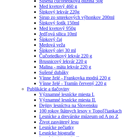
Sušená čučoriedková dužina 50g
Med kvetový 460 g
Šípkový lekvár 220g
Sirup zo smrekových výhonkov 200ml
Šípkový šotík 150ml
Med kvetový 950g
Jedľová silica 10ml
Šípkový čaj
Medová veža
Šípkový olej 30 ml
Čučoriedkový lekvár 220 g
Brusnicový lekvár 220 g
Malina - mäta lekvár 220 g
Sušené dubáky
Vínne želé - Frankovka modrá 220 g
Vínne želé - Tramín červený 220 g
Publikácie a tlačoviny
Významné lesnícke miesta I.
Významné lesnícke miesta II.
Dejiny lesníctva na Slovensku
100 rokov štátnych lesov v Topoľčiankach
Lesnícke a drevárske múzeum od A po Z
Život zasvätený lesu
Lesnícke pečiatky
Lesnícke biografie