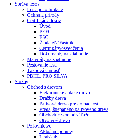
Správa lesov
Les a jeho funkcie
Ochrana prírody
Certifikácia lesov
Úvod
PEFC
FSC
Žiadateľ/účastník
Certifikáty/osvedčenia
Dokumenty na stiahnutie
Materiály na stiahnutie
Pestovanie lesa
Ťažbová činnosť
PBHL, PRO SILVA
Služby
Obchod s drevom
Elektronické aukcie dreva
Dražby dreva
Palivové drevo pre domácnosti
Predaj štiepaného palivového dreva
Obchodné verejné súťaže
Otvorené drevo
Poľovníctvo
Aktuálne ponuky
Legislatíva