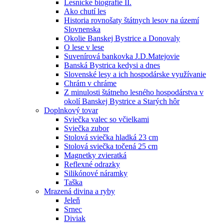
Lesnícke biografie II.
Ako chutí les
Historia rovnošaty štátnych lesov na území
Slovnenska
Okolie Banskej Bystrice a Donovaly
O lese v lese
Suvenírová bankovka J.D.Matejovie
Banská Bystrica kedysi a dnes
Slovenské lesy a ich hospodárske využívanie
Chrám v chráme
Z minulosti štátneho lesného hospodárstva v
okolí Banskej Bystrice a Starých hôr
Doplnkový tovar
Sviečka valec so včielkami
Sviečka zubor
Stolová sviečka hladká 23 cm
Stolová sviečka točená 25 cm
Magnetky zvieratká
Reflexné odrazky
Silikónové náramky
Taška
Mrazená divina a ryby
Jeleň
Srnec
Diviak