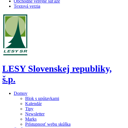
Obchodné verejné súťaže
Textová verzia
LESY Slovenskej republiky,
š.p.
Domov
Blok s upútavkami
Kalendár
Tipy
Newsletter
Marks
Prístupnosť webu skúška