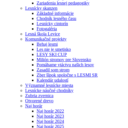
Zariadenia lesnej pedagogiky
Lesnícky skanzen
Základné informácie
Chodník lesného času
Lesnícky cintorín
Fotogaléria
Lesná škola Levice
Komunikačné projekty
Behaj lesmi
Les nie je smetisko
LESY SKI CUP
Milión stromov pre Slovensko
Pomáhame vtáctvu našich lesov
Zasadil som strom
Zber šípok spoločne s LESMI SR
Kalendár udalostí
Významné lesnícke miesta
Lesnícke náučné chodníky
Zubria zvernica
Otvorené drevo
Naj horár
Naj horár 2022
Naj horár 2023
Naj horár 2024
Naj horár 2025