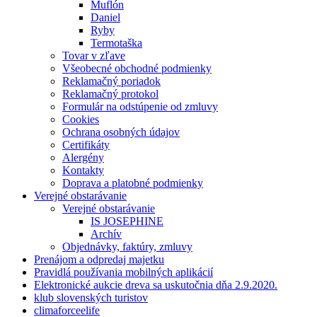
Muflón
Daniel
Ryby
Termotaška
Tovar v zľave
Všeobecné obchodné podmienky
Reklamačný poriadok
Reklamačný protokol
Formulár na odstúpenie od zmluvy
Cookies
Ochrana osobných údajov
Certifikáty
Alergény
Kontakty
Doprava a platobné podmienky
Verejné obstarávanie
Verejné obstarávanie
IS JOSEPHINE
Archív
Objednávky, faktúry, zmluvy
Prenájom a odpredaj majetku
Pravidlá používania mobilných aplikácií
Elektronické aukcie dreva sa uskutočnia dňa 2.9.2020.
klub slovenských turistov
climaforceelife