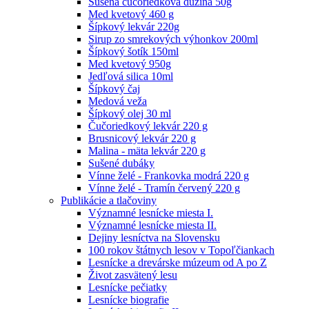
Sušená čučoriedková dužina 50g
Med kvetový 460 g
Šípkový lekvár 220g
Sirup zo smrekových výhonkov 200ml
Šípkový šotík 150ml
Med kvetový 950g
Jedľová silica 10ml
Šípkový čaj
Medová veža
Šípkový olej 30 ml
Čučoriedkový lekvár 220 g
Brusnicový lekvár 220 g
Malina - mäta lekvár 220 g
Sušené dubáky
Vínne želé - Frankovka modrá 220 g
Vínne želé - Tramín červený 220 g
Publikácie a tlačoviny
Významné lesnícke miesta I.
Významné lesnícke miesta II.
Dejiny lesníctva na Slovensku
100 rokov štátnych lesov v Topoľčiankach
Lesnícke a drevárske múzeum od A po Z
Život zasvätený lesu
Lesnícke pečiatky
Lesnícke biografie