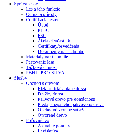
Správa lesov
Les a jeho funkcie
Ochrana prírody
Certifikácia lesov
Úvod
PEFC
FSC
Žiadateľ/účastník
Certifikáty/osvedčenia
Dokumenty na stiahnutie
Materiály na stiahnutie
Pestovanie lesa
Ťažbová činnosť
PBHL, PRO SILVA
Služby
Obchod s drevom
Elektronické aukcie dreva
Dražby dreva
Palivové drevo pre domácnosti
Predaj štiepaného palivového dreva
Obchodné verejné súťaže
Otvorené drevo
Poľovníctvo
Aktuálne ponuky
Legislatíva