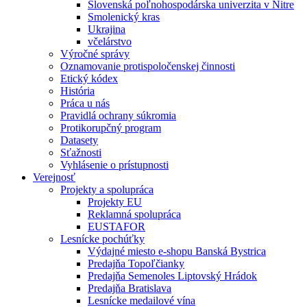
Slovenská poľnohospodárska univerzita v Nitre
Smolenický kras
Ukrajina
včelárstvo
Výročné správy
Oznamovanie protispoločenskej činnosti
Etický kódex
História
Práca u nás
Pravidlá ochrany súkromia
Protikorupčný program
Datasety
Sťažnosti
Vyhlásenie o prístupnosti
Verejnosť
Projekty a spolupráca
Projekty EU
Reklamná spolupráca
EUSTAFOR
Lesnícke pochúťky
Výdajné miesto e-shopu Banská Bystrica
Predajňa Topoľčianky
Predajňa Semenoles Liptovský Hrádok
Predajňa Bratislava
Lesnícke medailové vína