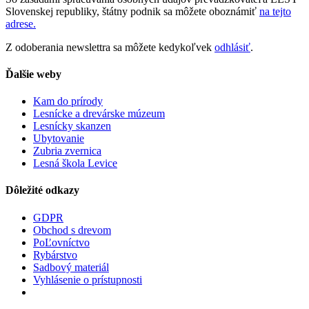
Slovenskej republiky, štátny podnik sa môžete oboznámiť
na tejto
adrese.
Z odoberania newslettra sa môžete kedykoľvek
odhlásiť
.
Ďalšie weby
Kam do prírody
Lesnícke a drevárske múzeum
Lesnícky skanzen
Ubytovanie
Zubria zvernica
Lesná škola Levice
Dôležité odkazy
GDPR
Obchod s drevom
PoĽovníctvo
Rybárstvo
Sadbový materiál
Vyhlásenie o prístupnosti