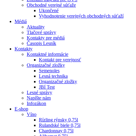
Obchodné verejné súťaže
Ukončené
Vyhodnotenie verejných obchodných súťaží
Médiá
Aktuality
Tlačové správy
Kontakty pre médiá
Časopis Lesník
Kontakty
Kontaktné informácie
Kontakt pre verejnosť
Organizačné zložky
Semenoles
Lesná technika
Organizačné zložky
JBI Test
Lesné správy
Napíšte nám
Infozákon
E-shop
Víno
Rízling rýnsky 0,75l
Rulandské biele 0,75l
Chardonnay 0,75l