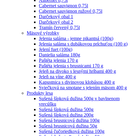
Alibernet 0,75l
Cabernet sauvignon 0,75l
Cabernet sauvignon ružové 0,75l
Darčekový obal 1
Darčekový obal 2
Tramín červený 0,75l
Mäsové výrobky
Jelenia saláma - jemne pikantná (100g)
Jelenia saláma s dubákovou príchuťou (100 g)
Jelení fuet (100g)
Danielia saláma 180g
Paštéta jelenia 170 g
Paštéta jelenia s brusnicami 170 g
Jeleň na divoko s lesnými hríbami 400 g
Jeleň na víne 400 g
Kapustnica s divinovou klobásou 400 g
Sviečková na smotane s jelením mäsom 400 g
Produkty lesa
Sušená šípková dužina 500g v bavlnenom
vrecúšku
Sušená šípková dužina 500g
Sušená šípková dužina 200g
Sušená brusnicová dužina 100g
Sušená brusnicová dužina 50g
Sušená čučoriedková dužina 100g