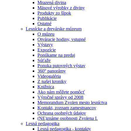
Mrazená divina
Mäsové výrobky z diviny
Produkty zo šípok
Publikácie
Ostatné
Lesnícke a drevárske múzeum
O múzeu
Otváracie hodiny, vstupné
Výstavy
Expozície
Ponúkame na predaj
Súťaže
Ponuka putovných výstav
360° panorámy
Videogaléria
Z našej kroniky
Knižnica
Ako nám môžete pomôcť
Výročné správy od 2008
Memorandum Zvolen mesto lesníctva
Kontakt, zoznam zamestnancov
Ochrana osobných údajov
(NE)známe osobnosti Zvolena I.
Lesná pedagogika
Lesná pedagogika - kontakty