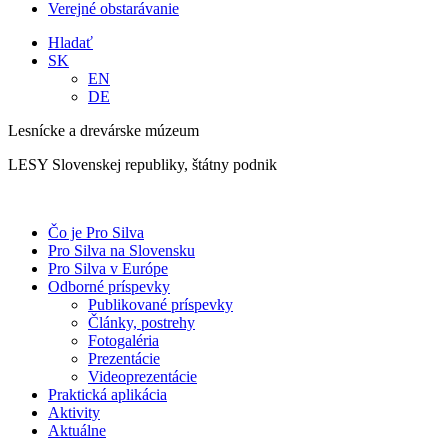
Verejné obstarávanie
Hladať
SK
EN
DE
Lesnícke a drevárske múzeum
LESY Slovenskej republiky, štátny podnik
Čo je Pro Silva
Pro Silva na Slovensku
Pro Silva v Európe
Odborné príspevky
Publikované príspevky
Články, postrehy
Fotogaléria
Prezentácie
Videoprezentácie
Praktická aplikácia
Aktivity
Aktuálne