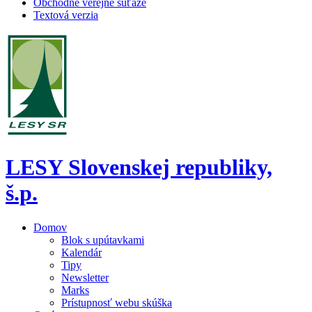
Obchodné verejné súťaže
Textová verzia
LESY Slovenskej republiky,
š.p.
Domov
Blok s upútavkami
Kalendár
Tipy
Newsletter
Marks
Prístupnosť webu skúška