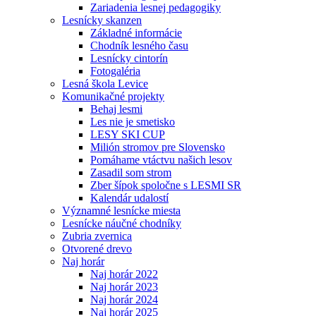
Zariadenia lesnej pedagogiky
Lesnícky skanzen
Základné informácie
Chodník lesného času
Lesnícky cintorín
Fotogaléria
Lesná škola Levice
Komunikačné projekty
Behaj lesmi
Les nie je smetisko
LESY SKI CUP
Milión stromov pre Slovensko
Pomáhame vtáctvu našich lesov
Zasadil som strom
Zber šípok spoločne s LESMI SR
Kalendár udalostí
Významné lesnícke miesta
Lesnícke náučné chodníky
Zubria zvernica
Otvorené drevo
Naj horár
Naj horár 2022
Naj horár 2023
Naj horár 2024
Naj horár 2025