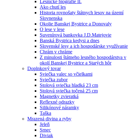
Lesnícke biografie II.
Ako chutí les
Historia rovnošaty štátnych lesov na území
Slovnenska
Okolie Banskej Bystrice a Donovaly
O lese v lese
Suvenírová bankovka J.D.Matejovie
Banská Bystrica kedysi a dnes
Slovenské lesy a ich hospodárske využívanie
Chrám v chráme
Z minulosti štátneho lesného hospodárstva v
okolí Banskej Bystrice a Starých hôr
Doplnkový tovar
Sviečka valec so včielkami
Sviečka zubor
Stolová sviečka hladká 23 cm
Stolová sviečka točená 25 cm
Magnetky zvieratká
Reflexné odrazky
Silikónové náramky
Taška
Mrazená divina a ryby
Jeleň
Srnec
Diviak