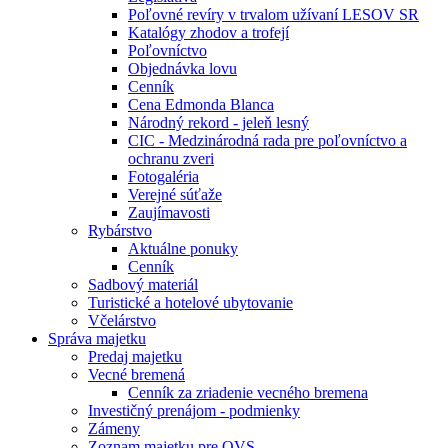
Poľovné revíry v trvalom užívaní LESOV SR
Katalógy zhodov a trofejí
Poľovníctvo
Objednávka lovu
Cenník
Cena Edmonda Blanca
Národný rekord - jeleň lesný
CIC - Medzinárodná rada pre poľovníctvo a
ochranu zveri
Fotogaléria
Verejné súťaže
Zaujímavosti
Rybárstvo
Aktuálne ponuky
Cenník
Sadbový materiál
Turistické a hotelové ubytovanie
Včelárstvo
Správa majetku
Predaj majetku
Vecné bremená
Cenník za zriadenie vecného bremena
Investičný prenájom - podmienky
Zámeny
Zoznam majetku pre OVS