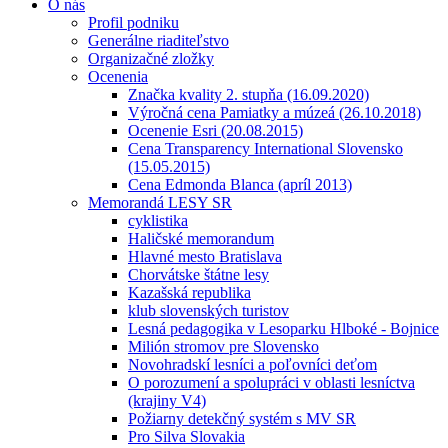
O nás
Profil podniku
Generálne riaditeľstvo
Organizačné zložky
Ocenenia
Značka kvality 2. stupňa (16.09.2020)
Výročná cena Pamiatky a múzeá (26.10.2018)
Ocenenie Esri (20.08.2015)
Cena Transparency International Slovensko
(15.05.2015)
Cena Edmonda Blanca (apríl 2013)
Memorandá LESY SR
cyklistika
Haličské memorandum
Hlavné mesto Bratislava
Chorvátske štátne lesy
Kazašská republika
klub slovenských turistov
Lesná pedagogika v Lesoparku Hlboké - Bojnice
Milión stromov pre Slovensko
Novohradskí lesníci a poľovníci deťom
O porozumení a spolupráci v oblasti lesníctva
(krajiny V4)
Požiarny detekčný systém s MV SR
Pro Silva Slovakia