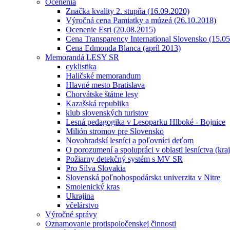
Ocenenia
Značka kvality 2. stupňa (16.09.2020)
Výročná cena Pamiatky a múzeá (26.10.2018)
Ocenenie Esri (20.08.2015)
Cena Transparency International Slovensko (15.0
Cena Edmonda Blanca (apríl 2013)
Memorandá LESY SR
cyklistika
Haličské memorandum
Hlavné mesto Bratislava
Chorvátske štátne lesy
Kazašská republika
klub slovenských turistov
Lesná pedagogika v Lesoparku Hlboké - Bojnice
Milión stromov pre Slovensko
Novohradskí lesníci a poľovníci deťom
O porozumení a spolupráci v oblasti lesníctva (kra
Požiarny detekčný systém s MV SR
Pro Silva Slovakia
Slovenská poľnohospodárska univerzita v Nitre
Smolenický kras
Ukrajina
včelárstvo
Výročné správy
Oznamovanie protispoločenskej činnosti