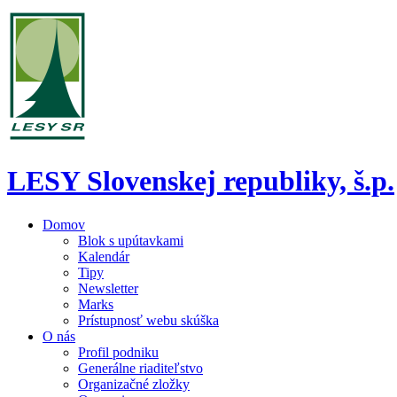
LESY Slovenskej republiky, š.p.
Domov
Blok s upútavkami
Kalendár
Tipy
Newsletter
Marks
Prístupnosť webu skúška
O nás
Profil podniku
Generálne riaditeľstvo
Organizačné zložky