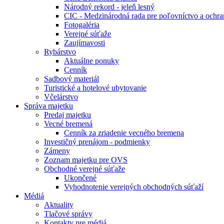
Národný rekord - jeleň lesný
CIC - Medzinárodná rada pre poľovníctvo a ochra
Fotogaléria
Verejné súťaže
Zaujímavosti
Rybárstvo
Aktuálne ponuky
Cenník
Sadbový materiál
Turistické a hotelové ubytovanie
Včelárstvo
Správa majetku
Predaj majetku
Vecné bremená
Cenník za zriadenie vecného bremena
Investičný prenájom - podmienky
Zámeny
Zoznam majetku pre OVS
Obchodné verejné súťaže
Ukončené
Vyhodnotenie verejných obchodných súťaží
Médiá
Aktuality
Tlačové správy
Kontakty pre médiá