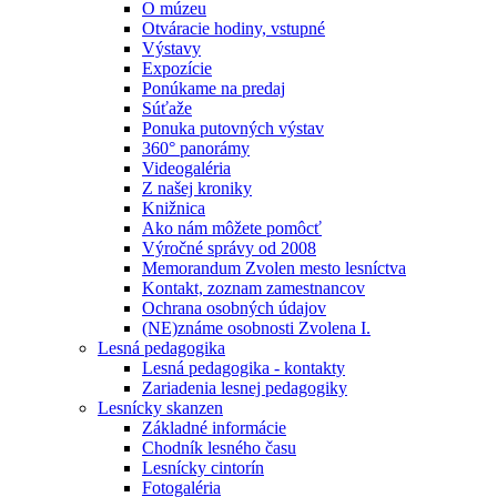
O múzeu
Otváracie hodiny, vstupné
Výstavy
Expozície
Ponúkame na predaj
Súťaže
Ponuka putovných výstav
360° panorámy
Videogaléria
Z našej kroniky
Knižnica
Ako nám môžete pomôcť
Výročné správy od 2008
Memorandum Zvolen mesto lesníctva
Kontakt, zoznam zamestnancov
Ochrana osobných údajov
(NE)známe osobnosti Zvolena I.
Lesná pedagogika
Lesná pedagogika - kontakty
Zariadenia lesnej pedagogiky
Lesnícky skanzen
Základné informácie
Chodník lesného času
Lesnícky cintorín
Fotogaléria