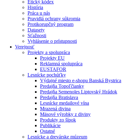
Etický kódex
História
Práca u nás
Pravidlá ochrany súkromia
Protikorupčný program
Datasety
Sťažnosti
Vyhlásenie o prístupnosti
Verejnosť
Projekty a spolupráca
Projekty EU
Reklamná spolupráca
EUSTAFOR
Lesnícke pochúťky
Výdajné miesto e-shopu Banská Bystrica
Predajňa Topoľčianky
Predajňa Semenoles Liptovský Hrádok
Predajňa Bratislava
Lesnícke medailové vína
Mrazená divina
Mäsové výrobky z diviny
Produkty zo šípok
Publikácie
Ostatné
Lesnícke a drevárske múzeum