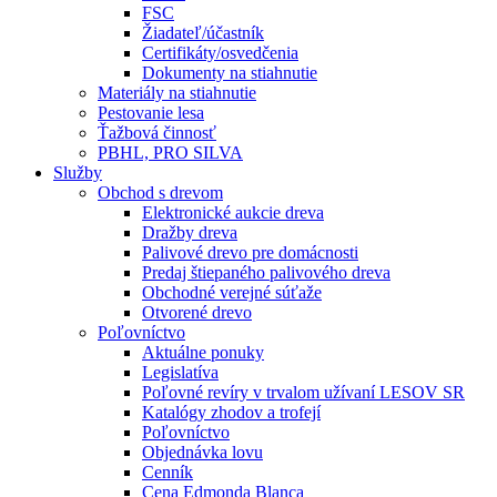
FSC
Žiadateľ/účastník
Certifikáty/osvedčenia
Dokumenty na stiahnutie
Materiály na stiahnutie
Pestovanie lesa
Ťažbová činnosť
PBHL, PRO SILVA
Služby
Obchod s drevom
Elektronické aukcie dreva
Dražby dreva
Palivové drevo pre domácnosti
Predaj štiepaného palivového dreva
Obchodné verejné súťaže
Otvorené drevo
Poľovníctvo
Aktuálne ponuky
Legislatíva
Poľovné revíry v trvalom užívaní LESOV SR
Katalógy zhodov a trofejí
Poľovníctvo
Objednávka lovu
Cenník
Cena Edmonda Blanca