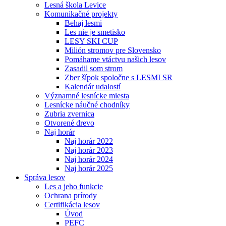
Lesná škola Levice
Komunikačné projekty
Behaj lesmi
Les nie je smetisko
LESY SKI CUP
Milión stromov pre Slovensko
Pomáhame vtáctvu našich lesov
Zasadil som strom
Zber šípok spoločne s LESMI SR
Kalendár udalostí
Významné lesnícke miesta
Lesnícke náučné chodníky
Zubria zvernica
Otvorené drevo
Naj horár
Naj horár 2022
Naj horár 2023
Naj horár 2024
Naj horár 2025
Správa lesov
Les a jeho funkcie
Ochrana prírody
Certifikácia lesov
Úvod
PEFC