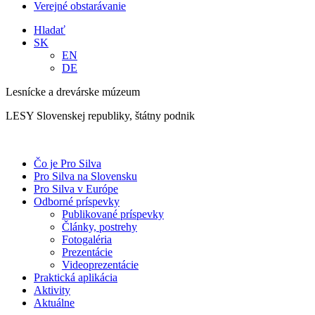
Verejné obstarávanie
Hladať
SK
EN
DE
Lesnícke a drevárske múzeum
LESY Slovenskej republiky, štátny podnik
Čo je Pro Silva
Pro Silva na Slovensku
Pro Silva v Európe
Odborné príspevky
Publikované príspevky
Články, postrehy
Fotogaléria
Prezentácie
Videoprezentácie
Praktická aplikácia
Aktivity
Aktuálne