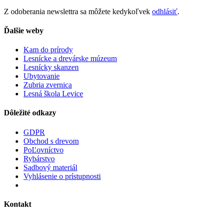
Z odoberania newslettra sa môžete kedykoľvek
odhlásiť
.
Ďalšie weby
Kam do prírody
Lesnícke a drevárske múzeum
Lesnícky skanzen
Ubytovanie
Zubria zvernica
Lesná škola Levice
Dôležité odkazy
GDPR
Obchod s drevom
PoĽovníctvo
Rybárstvo
Sadbový materiál
Vyhlásenie o prístupnosti
Kontakt