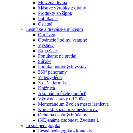
Mrazená divina
Mäsové výrobky z diviny
Produkty zo šípok
Publikácie
Ostatné
Lesnícke a drevárske múzeum
O múzeu
Otváracie hodiny, vstupné
Výstavy
Expozície
Ponúkame na predaj
Súťaže
Ponuka putovných výstav
360° panorámy
Videogaléria
Z našej kroniky
Knižnica
Ako nám môžete pomôcť
Výročné správy od 2008
Memorandum Zvolen mesto lesníctva
Kontakt, zoznam zamestnancov
Ochrana osobných údajov
(NE)známe osobnosti Zvolena I.
Lesná pedagogika
Lesná pedagogika - kontakty