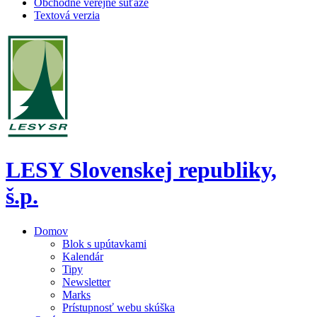
Obchodné verejné súťaže
Textová verzia
LESY Slovenskej republiky,
š.p.
Domov
Blok s upútavkami
Kalendár
Tipy
Newsletter
Marks
Prístupnosť webu skúška