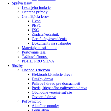
Správa lesov
Les a jeho funkcie
Ochrana prírody
Certifikácia lesov
Úvod
PEFC
FSC
Žiadateľ/účastník
Certifikáty/osvedčenia
Dokumenty na stiahnutie
Materiály na stiahnutie
Pestovanie lesa
Ťažbová činnosť
PBHL, PRO SILVA
Služby
Obchod s drevom
Elektronické aukcie dreva
Dražby dreva
Palivové drevo pre domácnosti
Predaj štiepaného palivového dreva
Obchodné verejné súťaže
Otvorené drevo
Poľovníctvo
Aktuálne ponuky
Legislatíva