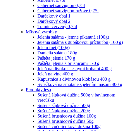
Alibernet 0,75l
Cabernet sauvignon 0,75l
Cabernet sauvignon ružové 0,75l
Darčekový obal 1
Darčekový obal 2
Tramín červený 0,75l
Mäsové výrobky
Jelenia saláma - jemne pikantná (100g)
Jelenia saláma s dubákovou príchuťou (100 g)
Jelení fuet (100g)
Danielia saláma 180g
Paštéta jelenia 170 g
Paštéta jelenia s brusnicami 170 g
Jeleň na divoko s lesnými hríbami 400 g
Jeleň na víne 400 g
Kapustnica s divinovou klobásou 400 g
Sviečková na smotane s jelením mäsom 400 g
Produkty lesa
Sušená šípková dužina 500g v bavlnenom
vrecúšku
Sušená šípková dužina 500g
Sušená šípková dužina 200g
Sušená brusnicová dužina 100g
Sušená brusnicová dužina 50g
Sušená čučoriedková dužina 100g