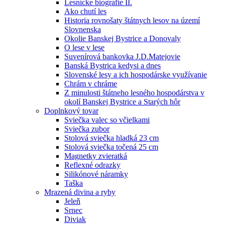
Lesnícke biografie II.
Ako chutí les
Historia rovnošaty štátnych lesov na území
Slovnenska
Okolie Banskej Bystrice a Donovaly
O lese v lese
Suvenírová bankovka J.D.Matejovie
Banská Bystrica kedysi a dnes
Slovenské lesy a ich hospodárske využívanie
Chrám v chráme
Z minulosti štátneho lesného hospodárstva v
okolí Banskej Bystrice a Starých hôr
Doplnkový tovar
Sviečka valec so včielkami
Sviečka zubor
Stolová sviečka hladká 23 cm
Stolová sviečka točená 25 cm
Magnetky zvieratká
Reflexné odrazky
Silikónové náramky
Taška
Mrazená divina a ryby
Jeleň
Srnec
Diviak