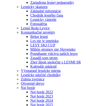
Zariadenia lesnej pedagogiky
Lesnícky skanzen
Základné informácie
Chodník lesného času
Lesnícky cintorín
Fotogaléria
Lesná škola Levice
Komunikačné projekty
Behaj lesmi
Les nie je smetisko
LESY SKI CUP
Milión stromov pre Slovensko
Pomáhame vtáctvu našich lesov
Zasadil som strom
Zber šípok spoločne s LESMI SR
Kalendár udalostí
Významné lesnícke miesta
Lesnícke náučné chodníky
Zubria zvernica
Otvorené drevo
Naj horár
Naj horár 2022
Naj horár 2023
Naj horár 2024
Naj horár 2025