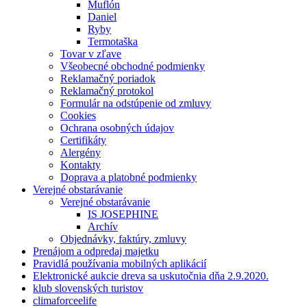
Muflón
Daniel
Ryby
Termotaška
Tovar v zľave
Všeobecné obchodné podmienky
Reklamačný poriadok
Reklamačný protokol
Formulár na odstúpenie od zmluvy
Cookies
Ochrana osobných údajov
Certifikáty
Alergény
Kontakty
Doprava a platobné podmienky
Verejné obstarávanie
Verejné obstarávanie
IS JOSEPHINE
Archív
Objednávky, faktúry, zmluvy
Prenájom a odpredaj majetku
Pravidlá používania mobilných aplikácií
Elektronické aukcie dreva sa uskutočnia dňa 2.9.2020.
klub slovenských turistov
climaforceelife