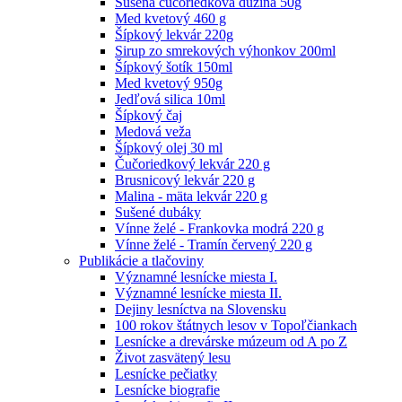
Sušená čučoriedková dužina 50g
Med kvetový 460 g
Šípkový lekvár 220g
Sirup zo smrekových výhonkov 200ml
Šípkový šotík 150ml
Med kvetový 950g
Jedľová silica 10ml
Šípkový čaj
Medová veža
Šípkový olej 30 ml
Čučoriedkový lekvár 220 g
Brusnicový lekvár 220 g
Malina - mäta lekvár 220 g
Sušené dubáky
Vínne želé - Frankovka modrá 220 g
Vínne želé - Tramín červený 220 g
Publikácie a tlačoviny
Významné lesnícke miesta I.
Významné lesnícke miesta II.
Dejiny lesníctva na Slovensku
100 rokov štátnych lesov v Topoľčiankach
Lesnícke a drevárske múzeum od A po Z
Život zasvätený lesu
Lesnícke pečiatky
Lesnícke biografie