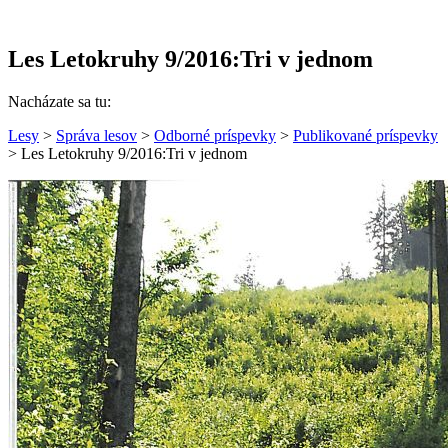
Les Letokruhy 9/2016:Tri v jednom
Nacházate sa tu:
Lesy
>
Správa lesov
>
Odborné príspevky
>
Publikované príspevky
> Les Letokruhy 9/2016:Tri v jednom