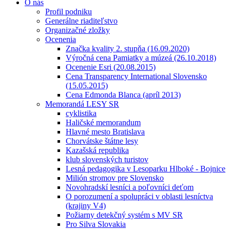
O nás
Profil podniku
Generálne riaditeľstvo
Organizačné zložky
Ocenenia
Značka kvality 2. stupňa (16.09.2020)
Výročná cena Pamiatky a múzeá (26.10.2018)
Ocenenie Esri (20.08.2015)
Cena Transparency International Slovensko
(15.05.2015)
Cena Edmonda Blanca (apríl 2013)
Memorandá LESY SR
cyklistika
Haličské memorandum
Hlavné mesto Bratislava
Chorvátske štátne lesy
Kazašská republika
klub slovenských turistov
Lesná pedagogika v Lesoparku Hlboké - Bojnice
Milión stromov pre Slovensko
Novohradskí lesníci a poľovníci deťom
O porozumení a spolupráci v oblasti lesníctva
(krajiny V4)
Požiarny detekčný systém s MV SR
Pro Silva Slovakia