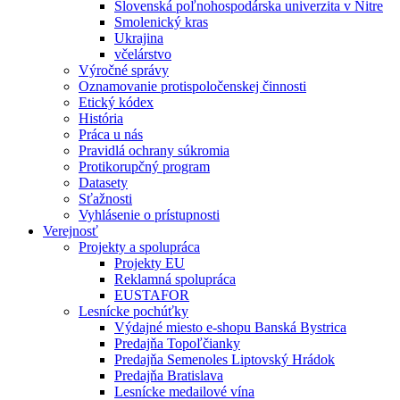
Slovenská poľnohospodárska univerzita v Nitre
Smolenický kras
Ukrajina
včelárstvo
Výročné správy
Oznamovanie protispoločenskej činnosti
Etický kódex
História
Práca u nás
Pravidlá ochrany súkromia
Protikorupčný program
Datasety
Sťažnosti
Vyhlásenie o prístupnosti
Verejnosť
Projekty a spolupráca
Projekty EU
Reklamná spolupráca
EUSTAFOR
Lesnícke pochúťky
Výdajné miesto e-shopu Banská Bystrica
Predajňa Topoľčianky
Predajňa Semenoles Liptovský Hrádok
Predajňa Bratislava
Lesnícke medailové vína