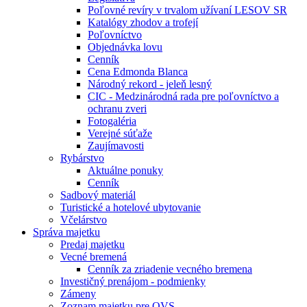
Poľovné revíry v trvalom užívaní LESOV SR
Katalógy zhodov a trofejí
Poľovníctvo
Objednávka lovu
Cenník
Cena Edmonda Blanca
Národný rekord - jeleň lesný
CIC - Medzinárodná rada pre poľovníctvo a
ochranu zveri
Fotogaléria
Verejné súťaže
Zaujímavosti
Rybárstvo
Aktuálne ponuky
Cenník
Sadbový materiál
Turistické a hotelové ubytovanie
Včelárstvo
Správa majetku
Predaj majetku
Vecné bremená
Cenník za zriadenie vecného bremena
Investičný prenájom - podmienky
Zámeny
Zoznam majetku pre OVS