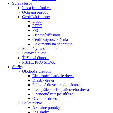
Správa lesov
Les a jeho funkcie
Ochrana prírody
Certifikácia lesov
Úvod
PEFC
FSC
Žiadateľ/účastník
Certifikáty/osvedčenia
Dokumenty na stiahnutie
Materiály na stiahnutie
Pestovanie lesa
Ťažbová činnosť
PBHL, PRO SILVA
Služby
Obchod s drevom
Elektronické aukcie dreva
Dražby dreva
Palivové drevo pre domácnosti
Predaj štiepaného palivového dreva
Obchodné verejné súťaže
Otvorené drevo
Poľovníctvo
Aktuálne ponuky
Legislatíva