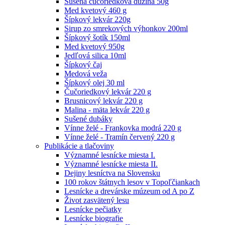
Sušená čučoriedková dužina 50g
Med kvetový 460 g
Šípkový lekvár 220g
Sirup zo smrekových výhonkov 200ml
Šípkový šotík 150ml
Med kvetový 950g
Jedľová silica 10ml
Šípkový čaj
Medová veža
Šípkový olej 30 ml
Čučoriedkový lekvár 220 g
Brusnicový lekvár 220 g
Malina - mäta lekvár 220 g
Sušené dubáky
Vínne želé - Frankovka modrá 220 g
Vínne želé - Tramín červený 220 g
Publikácie a tlačoviny
Významné lesnícke miesta I.
Významné lesnícke miesta II.
Dejiny lesníctva na Slovensku
100 rokov štátnych lesov v Topoľčiankach
Lesnícke a drevárske múzeum od A po Z
Život zasvätený lesu
Lesnícke pečiatky
Lesnícke biografie