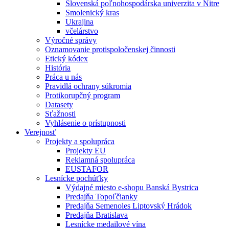
Slovenská poľnohospodárska univerzita v Nitre
Smolenický kras
Ukrajina
včelárstvo
Výročné správy
Oznamovanie protispoločenskej činnosti
Etický kódex
História
Práca u nás
Pravidlá ochrany súkromia
Protikorupčný program
Datasety
Sťažnosti
Vyhlásenie o prístupnosti
Verejnosť
Projekty a spolupráca
Projekty EU
Reklamná spolupráca
EUSTAFOR
Lesnícke pochúťky
Výdajné miesto e-shopu Banská Bystrica
Predajňa Topoľčianky
Predajňa Semenoles Liptovský Hrádok
Predajňa Bratislava
Lesnícke medailové vína