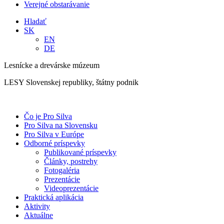
Verejné obstarávanie
Hladať
SK
EN
DE
Lesnícke a drevárske múzeum
LESY Slovenskej republiky, štátny podnik
Čo je Pro Silva
Pro Silva na Slovensku
Pro Silva v Európe
Odborné príspevky
Publikované príspevky
Články, postrehy
Fotogaléria
Prezentácie
Videoprezentácie
Praktická aplikácia
Aktivity
Aktuálne