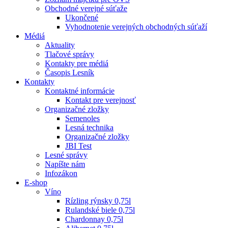
Obchodné verejné súťaže
Ukončené
Vyhodnotenie verejných obchodných súťaží
Médiá
Aktuality
Tlačové správy
Kontakty pre médiá
Časopis Lesník
Kontakty
Kontaktné informácie
Kontakt pre verejnosť
Organizačné zložky
Semenoles
Lesná technika
Organizačné zložky
JBI Test
Lesné správy
Napíšte nám
Infozákon
E-shop
Víno
Rízling rýnsky 0,75l
Rulandské biele 0,75l
Chardonnay 0,75l