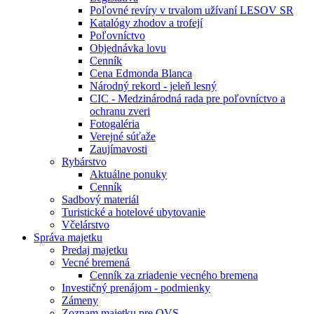
Poľovné revíry v trvalom užívaní LESOV SR
Katalógy zhodov a trofejí
Poľovníctvo
Objednávka lovu
Cenník
Cena Edmonda Blanca
Národný rekord - jeleň lesný
CIC - Medzinárodná rada pre poľovníctvo a
ochranu zveri
Fotogaléria
Verejné súťaže
Zaujímavosti
Rybárstvo
Aktuálne ponuky
Cenník
Sadbový materiál
Turistické a hotelové ubytovanie
Včelárstvo
Správa majetku
Predaj majetku
Vecné bremená
Cenník za zriadenie vecného bremena
Investičný prenájom - podmienky
Zámeny
Zoznam majetku pre OVS