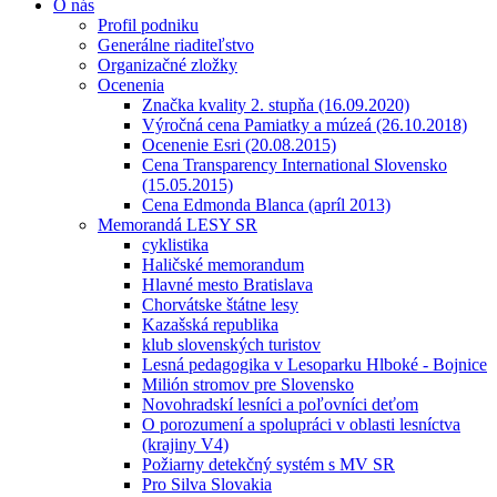
O nás
Profil podniku
Generálne riaditeľstvo
Organizačné zložky
Ocenenia
Značka kvality 2. stupňa (16.09.2020)
Výročná cena Pamiatky a múzeá (26.10.2018)
Ocenenie Esri (20.08.2015)
Cena Transparency International Slovensko
(15.05.2015)
Cena Edmonda Blanca (apríl 2013)
Memorandá LESY SR
cyklistika
Haličské memorandum
Hlavné mesto Bratislava
Chorvátske štátne lesy
Kazašská republika
klub slovenských turistov
Lesná pedagogika v Lesoparku Hlboké - Bojnice
Milión stromov pre Slovensko
Novohradskí lesníci a poľovníci deťom
O porozumení a spolupráci v oblasti lesníctva
(krajiny V4)
Požiarny detekčný systém s MV SR
Pro Silva Slovakia