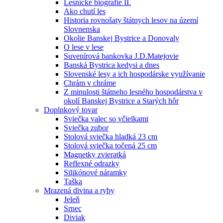
Lesnícke biografie II.
Ako chutí les
Historia rovnošaty štátnych lesov na území
Slovnenska
Okolie Banskej Bystrice a Donovaly
O lese v lese
Suvenírová bankovka J.D.Matejovie
Banská Bystrica kedysi a dnes
Slovenské lesy a ich hospodárske využívanie
Chrám v chráme
Z minulosti štátneho lesného hospodárstva v
okolí Banskej Bystrice a Starých hôr
Doplnkový tovar
Sviečka valec so včielkami
Sviečka zubor
Stolová sviečka hladká 23 cm
Stolová sviečka točená 25 cm
Magnetky zvieratká
Reflexné odrazky
Silikónové náramky
Taška
Mrazená divina a ryby
Jeleň
Srnec
Diviak