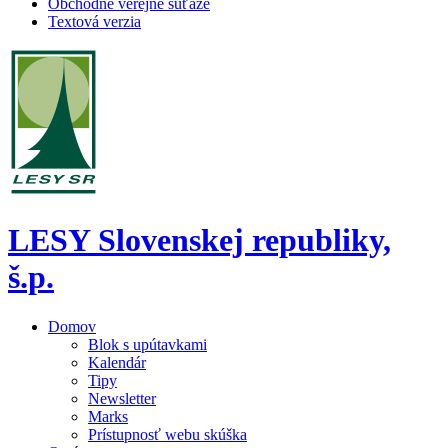
Obchodné verejné súťaže
Textová verzia
LESY Slovenskej republiky,
š.p.
Domov
Blok s upútavkami
Kalendár
Tipy
Newsletter
Marks
Prístupnosť webu skúška