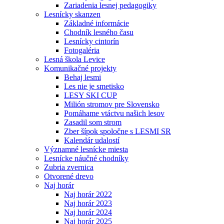
Zariadenia lesnej pedagogiky
Lesnícky skanzen
Základné informácie
Chodník lesného času
Lesnícky cintorín
Fotogaléria
Lesná škola Levice
Komunikačné projekty
Behaj lesmi
Les nie je smetisko
LESY SKI CUP
Milión stromov pre Slovensko
Pomáhame vtáctvu našich lesov
Zasadil som strom
Zber šípok spoločne s LESMI SR
Kalendár udalostí
Významné lesnícke miesta
Lesnícke náučné chodníky
Zubria zvernica
Otvorené drevo
Naj horár
Naj horár 2022
Naj horár 2023
Naj horár 2024
Naj horár 2025