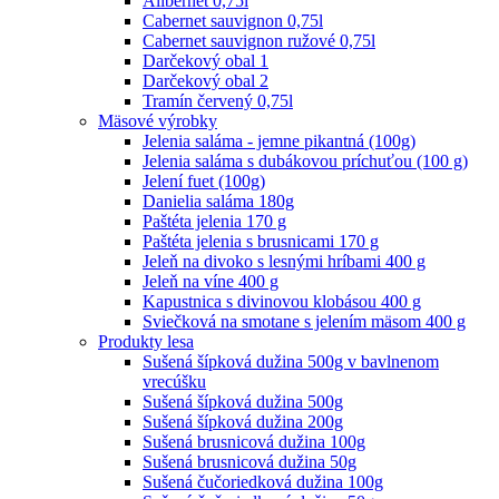
Alibernet 0,75l
Cabernet sauvignon 0,75l
Cabernet sauvignon ružové 0,75l
Darčekový obal 1
Darčekový obal 2
Tramín červený 0,75l
Mäsové výrobky
Jelenia saláma - jemne pikantná (100g)
Jelenia saláma s dubákovou príchuťou (100 g)
Jelení fuet (100g)
Danielia saláma 180g
Paštéta jelenia 170 g
Paštéta jelenia s brusnicami 170 g
Jeleň na divoko s lesnými hríbami 400 g
Jeleň na víne 400 g
Kapustnica s divinovou klobásou 400 g
Sviečková na smotane s jelením mäsom 400 g
Produkty lesa
Sušená šípková dužina 500g v bavlnenom
vrecúšku
Sušená šípková dužina 500g
Sušená šípková dužina 200g
Sušená brusnicová dužina 100g
Sušená brusnicová dužina 50g
Sušená čučoriedková dužina 100g