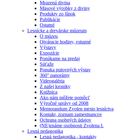
Mrazená divina
Mäsové výrobky z diviny
Produkty zo šípok
Publikácie
Ostatné
Lesnícke a drevárske múzeum
O múzeu
Otváracie hodiny, vstupné
Výstavy
Expozície
Ponúkame na predaj
Súťaže
Ponuka putovných výstav
360° panorámy
Videogaléria
Z našej kroniky
Knižnica
Ako nám môžete pomôcť
Výročné správy od 2008
Memorandum Zvolen mesto lesníctva
Kontakt, zoznam zamestnancov
Ochrana osobných údajov
(NE)známe osobnosti Zvolena I.
Lesná pedagogika
Lesná pedagogika - kontakty