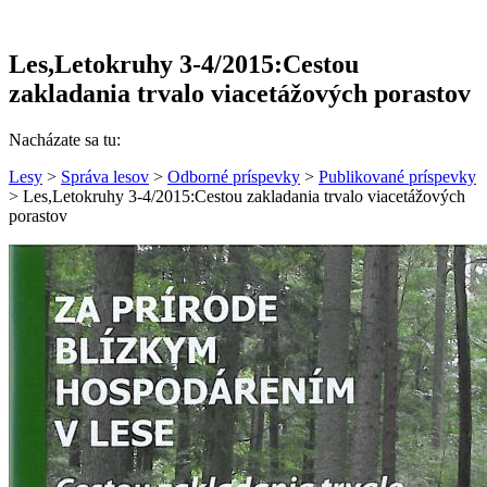
Les,Letokruhy 3-4/2015:Cestou
zakladania trvalo viacetážových porastov
Nacházate sa tu:
Lesy
>
Správa lesov
>
Odborné príspevky
>
Publikované príspevky
> Les,Letokruhy 3-4/2015:Cestou zakladania trvalo viacetážových
porastov