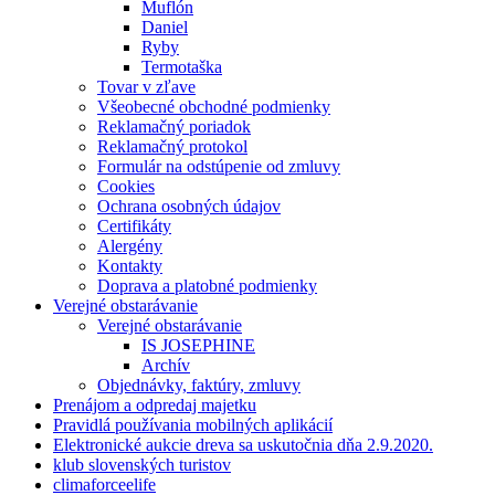
Muflón
Daniel
Ryby
Termotaška
Tovar v zľave
Všeobecné obchodné podmienky
Reklamačný poriadok
Reklamačný protokol
Formulár na odstúpenie od zmluvy
Cookies
Ochrana osobných údajov
Certifikáty
Alergény
Kontakty
Doprava a platobné podmienky
Verejné obstarávanie
Verejné obstarávanie
IS JOSEPHINE
Archív
Objednávky, faktúry, zmluvy
Prenájom a odpredaj majetku
Pravidlá používania mobilných aplikácií
Elektronické aukcie dreva sa uskutočnia dňa 2.9.2020.
klub slovenských turistov
climaforceelife