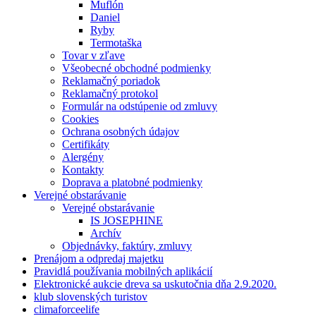
Muflón
Daniel
Ryby
Termotaška
Tovar v zľave
Všeobecné obchodné podmienky
Reklamačný poriadok
Reklamačný protokol
Formulár na odstúpenie od zmluvy
Cookies
Ochrana osobných údajov
Certifikáty
Alergény
Kontakty
Doprava a platobné podmienky
Verejné obstarávanie
Verejné obstarávanie
IS JOSEPHINE
Archív
Objednávky, faktúry, zmluvy
Prenájom a odpredaj majetku
Pravidlá používania mobilných aplikácií
Elektronické aukcie dreva sa uskutočnia dňa 2.9.2020.
klub slovenských turistov
climaforceelife