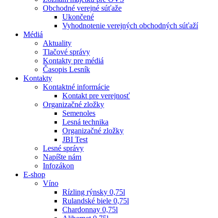
Obchodné verejné súťaže
Ukončené
Vyhodnotenie verejných obchodných súťaží
Médiá
Aktuality
Tlačové správy
Kontakty pre médiá
Časopis Lesník
Kontakty
Kontaktné informácie
Kontakt pre verejnosť
Organizačné zložky
Semenoles
Lesná technika
Organizačné zložky
JBI Test
Lesné správy
Napíšte nám
Infozákon
E-shop
Víno
Rízling rýnsky 0,75l
Rulandské biele 0,75l
Chardonnay 0,75l