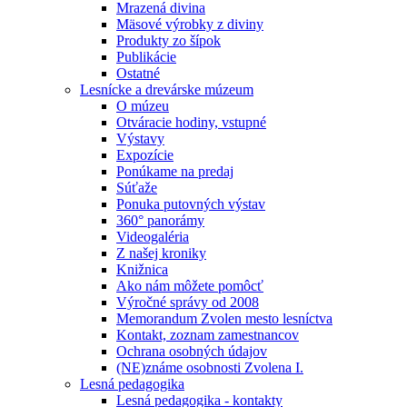
Mrazená divina
Mäsové výrobky z diviny
Produkty zo šípok
Publikácie
Ostatné
Lesnícke a drevárske múzeum
O múzeu
Otváracie hodiny, vstupné
Výstavy
Expozície
Ponúkame na predaj
Súťaže
Ponuka putovných výstav
360° panorámy
Videogaléria
Z našej kroniky
Knižnica
Ako nám môžete pomôcť
Výročné správy od 2008
Memorandum Zvolen mesto lesníctva
Kontakt, zoznam zamestnancov
Ochrana osobných údajov
(NE)známe osobnosti Zvolena I.
Lesná pedagogika
Lesná pedagogika - kontakty