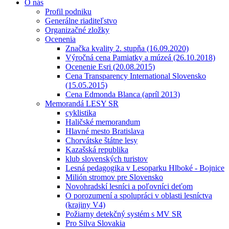
O nás
Profil podniku
Generálne riaditeľstvo
Organizačné zložky
Ocenenia
Značka kvality 2. stupňa (16.09.2020)
Výročná cena Pamiatky a múzeá (26.10.2018)
Ocenenie Esri (20.08.2015)
Cena Transparency International Slovensko
(15.05.2015)
Cena Edmonda Blanca (apríl 2013)
Memorandá LESY SR
cyklistika
Haličské memorandum
Hlavné mesto Bratislava
Chorvátske štátne lesy
Kazašská republika
klub slovenských turistov
Lesná pedagogika v Lesoparku Hlboké - Bojnice
Milión stromov pre Slovensko
Novohradskí lesníci a poľovníci deťom
O porozumení a spolupráci v oblasti lesníctva
(krajiny V4)
Požiarny detekčný systém s MV SR
Pro Silva Slovakia