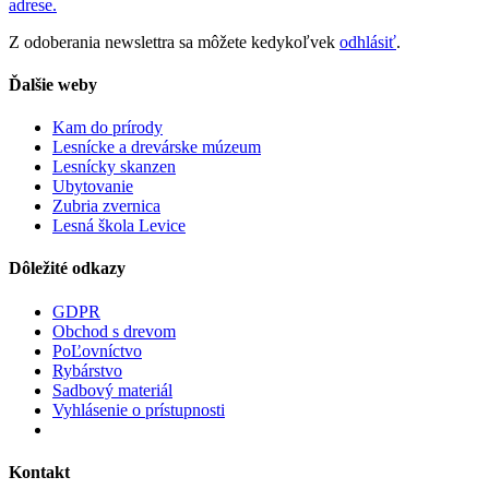
adrese.
Z odoberania newslettra sa môžete kedykoľvek
odhlásiť
.
Ďalšie weby
Kam do prírody
Lesnícke a drevárske múzeum
Lesnícky skanzen
Ubytovanie
Zubria zvernica
Lesná škola Levice
Dôležité odkazy
GDPR
Obchod s drevom
PoĽovníctvo
Rybárstvo
Sadbový materiál
Vyhlásenie o prístupnosti
Kontakt