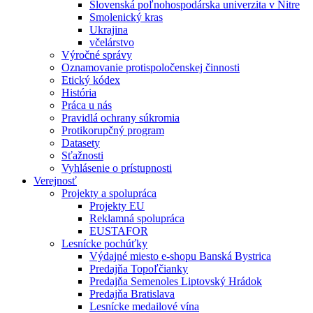
Slovenská poľnohospodárska univerzita v Nitre
Smolenický kras
Ukrajina
včelárstvo
Výročné správy
Oznamovanie protispoločenskej činnosti
Etický kódex
História
Práca u nás
Pravidlá ochrany súkromia
Protikorupčný program
Datasety
Sťažnosti
Vyhlásenie o prístupnosti
Verejnosť
Projekty a spolupráca
Projekty EU
Reklamná spolupráca
EUSTAFOR
Lesnícke pochúťky
Výdajné miesto e-shopu Banská Bystrica
Predajňa Topoľčianky
Predajňa Semenoles Liptovský Hrádok
Predajňa Bratislava
Lesnícke medailové vína