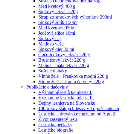
Sušená čučoriedková dužina 50g
Med kvetový 460 g
Šípkový lekvár 220g
Sirup zo smrekových výhonkov 200ml
Šípkový šotík 150ml
Med kvetový 950g
Jedľová silica 10ml
Šípkový čaj
Medová veža
Šípkový olej 30 ml
Čučoriedkový lekvár 220 g
Brusnicový lekvár 220 g
Malina - mäta lekvár 220 g
Sušené dubáky
Vínne želé - Frankovka modrá 220 g
Vínne želé - Tramín červený 220 g
Publikácie a tlačoviny
Významné lesnícke miesta I.
Významné lesnícke miesta II.
Dejiny lesníctva na Slovensku
100 rokov štátnych lesov v Topoľčiankach
Lesnícke a drevárske múzeum od A po Z
Život zasvätený lesu
Lesnícke pečiatky
Lesnícke biografie