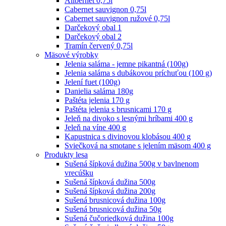
Alibernet 0,75l
Cabernet sauvignon 0,75l
Cabernet sauvignon ružové 0,75l
Darčekový obal 1
Darčekový obal 2
Tramín červený 0,75l
Mäsové výrobky
Jelenia saláma - jemne pikantná (100g)
Jelenia saláma s dubákovou príchuťou (100 g)
Jelení fuet (100g)
Danielia saláma 180g
Paštéta jelenia 170 g
Paštéta jelenia s brusnicami 170 g
Jeleň na divoko s lesnými hríbami 400 g
Jeleň na víne 400 g
Kapustnica s divinovou klobásou 400 g
Sviečková na smotane s jelením mäsom 400 g
Produkty lesa
Sušená šípková dužina 500g v bavlnenom
vrecúšku
Sušená šípková dužina 500g
Sušená šípková dužina 200g
Sušená brusnicová dužina 100g
Sušená brusnicová dužina 50g
Sušená čučoriedková dužina 100g