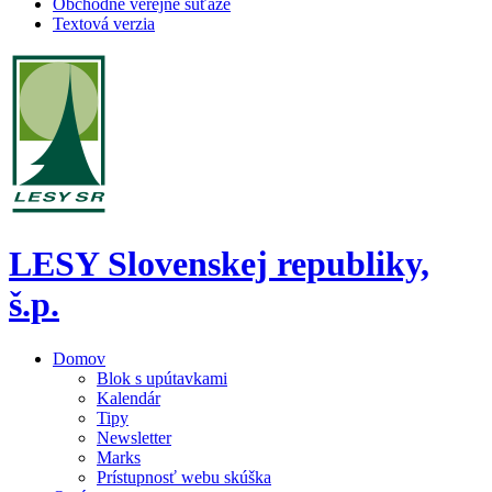
Obchodné verejné súťaže
Textová verzia
LESY Slovenskej republiky,
š.p.
Domov
Blok s upútavkami
Kalendár
Tipy
Newsletter
Marks
Prístupnosť webu skúška