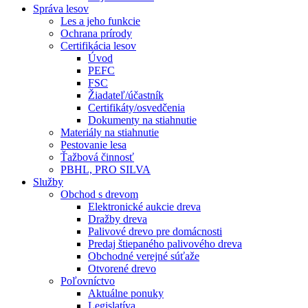
Správa lesov
Les a jeho funkcie
Ochrana prírody
Certifikácia lesov
Úvod
PEFC
FSC
Žiadateľ/účastník
Certifikáty/osvedčenia
Dokumenty na stiahnutie
Materiály na stiahnutie
Pestovanie lesa
Ťažbová činnosť
PBHL, PRO SILVA
Služby
Obchod s drevom
Elektronické aukcie dreva
Dražby dreva
Palivové drevo pre domácnosti
Predaj štiepaného palivového dreva
Obchodné verejné súťaže
Otvorené drevo
Poľovníctvo
Aktuálne ponuky
Legislatíva