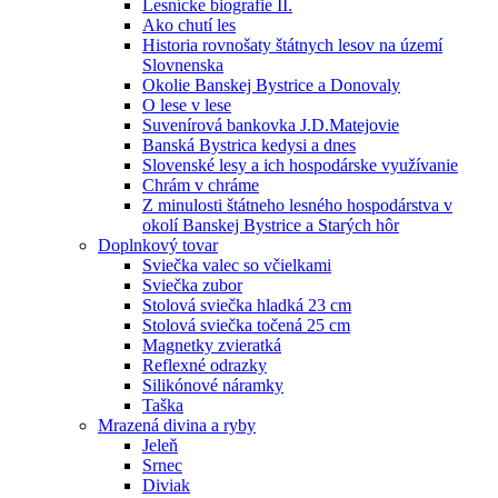
Lesnícke biografie II.
Ako chutí les
Historia rovnošaty štátnych lesov na území
Slovnenska
Okolie Banskej Bystrice a Donovaly
O lese v lese
Suvenírová bankovka J.D.Matejovie
Banská Bystrica kedysi a dnes
Slovenské lesy a ich hospodárske využívanie
Chrám v chráme
Z minulosti štátneho lesného hospodárstva v
okolí Banskej Bystrice a Starých hôr
Doplnkový tovar
Sviečka valec so včielkami
Sviečka zubor
Stolová sviečka hladká 23 cm
Stolová sviečka točená 25 cm
Magnetky zvieratká
Reflexné odrazky
Silikónové náramky
Taška
Mrazená divina a ryby
Jeleň
Srnec
Diviak