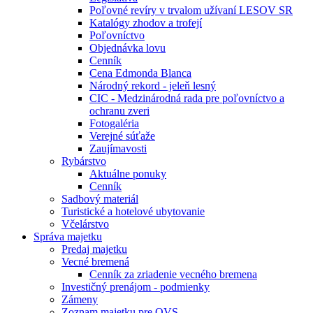
Poľovné revíry v trvalom užívaní LESOV SR
Katalógy zhodov a trofejí
Poľovníctvo
Objednávka lovu
Cenník
Cena Edmonda Blanca
Národný rekord - jeleň lesný
CIC - Medzinárodná rada pre poľovníctvo a
ochranu zveri
Fotogaléria
Verejné súťaže
Zaujímavosti
Rybárstvo
Aktuálne ponuky
Cenník
Sadbový materiál
Turistické a hotelové ubytovanie
Včelárstvo
Správa majetku
Predaj majetku
Vecné bremená
Cenník za zriadenie vecného bremena
Investičný prenájom - podmienky
Zámeny
Zoznam majetku pre OVS