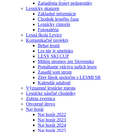
Zariadenia lesnej pedagogiky
Lesnícky skanzen
Základné informácie
Chodník lesného času
Lesnícky cintorín
Fotogaléria
Lesná škola Levice
Komunikačné projekty
Behaj lesmi
Les nie je smetisko
LESY SKI CUP
Milión stromov pre Slovensko
Pomáhame vtáctvu našich lesov
Zasadil som strom
Zber šípok spoločne s LESMI SR
Kalendár udalostí
Významné lesnícke miesta
Lesnícke náučné chodníky
Zubria zvernica
Otvorené drevo
Naj horár
Naj horár 2022
Naj horár 2023
Naj horár 2024
Naj horár 2025