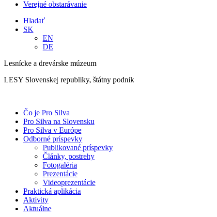
Verejné obstarávanie
Hladať
SK
EN
DE
Lesnícke a drevárske múzeum
LESY Slovenskej republiky, štátny podnik
Čo je Pro Silva
Pro Silva na Slovensku
Pro Silva v Európe
Odborné príspevky
Publikované príspevky
Články, postrehy
Fotogaléria
Prezentácie
Videoprezentácie
Praktická aplikácia
Aktivity
Aktuálne