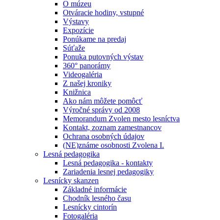
O múzeu
Otváracie hodiny, vstupné
Výstavy
Expozície
Ponúkame na predaj
Súťaže
Ponuka putovných výstav
360° panorámy
Videogaléria
Z našej kroniky
Knižnica
Ako nám môžete pomôcť
Výročné správy od 2008
Memorandum Zvolen mesto lesníctva
Kontakt, zoznam zamestnancov
Ochrana osobných údajov
(NE)známe osobnosti Zvolena I.
Lesná pedagogika
Lesná pedagogika - kontakty
Zariadenia lesnej pedagogiky
Lesnícky skanzen
Základné informácie
Chodník lesného času
Lesnícky cintorín
Fotogaléria