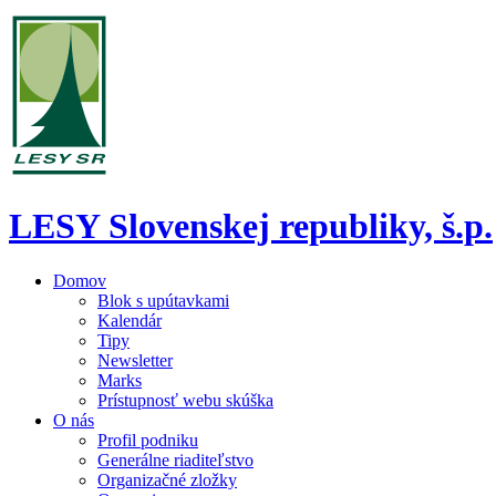
LESY Slovenskej republiky, š.p.
Domov
Blok s upútavkami
Kalendár
Tipy
Newsletter
Marks
Prístupnosť webu skúška
O nás
Profil podniku
Generálne riaditeľstvo
Organizačné zložky