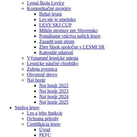
Lesná škola Levice
Komunikačné projekty
Behaj lesmi
Les nie je smetisko
LESY SKI CUP
Milión stromov pre Slovensko
Pomáhame vtáctvu našich lesov
Zasadil som strom
Zber šípok spoločne s LESMI SR
Kalendár udalostí
Významné lesnícke miesta
Lesnícke náučné chodníky
Zubria zvernica
Otvorené drevo
Naj horár
Naj horár 2022
Naj horár 2023
Naj horár 2024
Naj horár 2025
Správa lesov
Les a jeho funkcie
Ochrana prírody
Certifikácia lesov
Úvod
PEFC