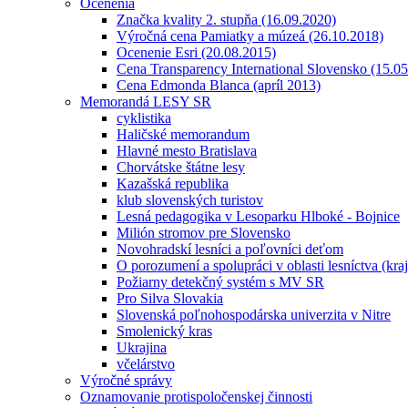
Ocenenia
Značka kvality 2. stupňa (16.09.2020)
Výročná cena Pamiatky a múzeá (26.10.2018)
Ocenenie Esri (20.08.2015)
Cena Transparency International Slovensko (15.0
Cena Edmonda Blanca (apríl 2013)
Memorandá LESY SR
cyklistika
Haličské memorandum
Hlavné mesto Bratislava
Chorvátske štátne lesy
Kazašská republika
klub slovenských turistov
Lesná pedagogika v Lesoparku Hlboké - Bojnice
Milión stromov pre Slovensko
Novohradskí lesníci a poľovníci deťom
O porozumení a spolupráci v oblasti lesníctva (kra
Požiarny detekčný systém s MV SR
Pro Silva Slovakia
Slovenská poľnohospodárska univerzita v Nitre
Smolenický kras
Ukrajina
včelárstvo
Výročné správy
Oznamovanie protispoločenskej činnosti