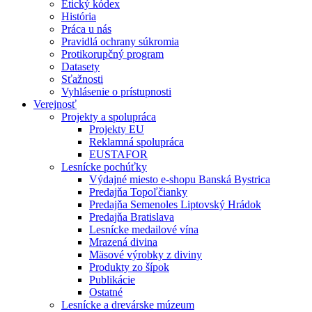
Etický kódex
História
Práca u nás
Pravidlá ochrany súkromia
Protikorupčný program
Datasety
Sťažnosti
Vyhlásenie o prístupnosti
Verejnosť
Projekty a spolupráca
Projekty EU
Reklamná spolupráca
EUSTAFOR
Lesnícke pochúťky
Výdajné miesto e-shopu Banská Bystrica
Predajňa Topoľčianky
Predajňa Semenoles Liptovský Hrádok
Predajňa Bratislava
Lesnícke medailové vína
Mrazená divina
Mäsové výrobky z diviny
Produkty zo šípok
Publikácie
Ostatné
Lesnícke a drevárske múzeum