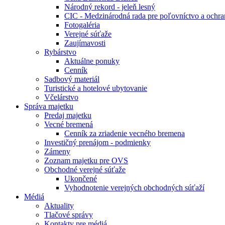
Národný rekord - jeleň lesný
CIC - Medzinárodná rada pre poľovníctvo a ochra
Fotogaléria
Verejné súťaže
Zaujímavosti
Rybárstvo
Aktuálne ponuky
Cenník
Sadbový materiál
Turistické a hotelové ubytovanie
Včelárstvo
Správa majetku
Predaj majetku
Vecné bremená
Cenník za zriadenie vecného bremena
Investičný prenájom - podmienky
Zámeny
Zoznam majetku pre OVS
Obchodné verejné súťaže
Ukončené
Vyhodnotenie verejných obchodných súťaží
Médiá
Aktuality
Tlačové správy
Kontakty pre médiá