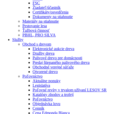
FSC
Žiadateľ/účastník
Certifikáty/osvedčenia
Dokumenty na stiahnutie
Materiály na stiahnutie
Pestovanie lesa
Ťažbová činnosť
PBHL, PRO SILVA
Služby
Obchod s drevom
Elektronické aukcie dreva
Dražby dreva
Palivové drevo pre domácnosti
Predaj štiepaného palivového dreva
Obchodné verejné súťaže
Otvorené drevo
Poľovníctvo
Aktuálne ponuky
Legislatíva
Poľovné revíry v trvalom užívaní LESOV SR
Katalógy zhodov a trofejí
Poľovníctvo
Objednávka lovu
Cenník
Cena Edmonda Blanca