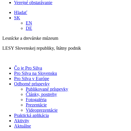
Verejné obstarávanie
Hladať
SK
EN
DE
Lesnícke a drevárske múzeum
LESY Slovenskej republiky, štátny podnik
Čo je Pro Silva
Pro Silva na Slovensku
Pro Silva v Európe
Odborné príspevky
Publikované príspevky
Články, postrehy
Fotogaléria
Prezentácie
Videoprezentácie
Praktická aplikácia
Aktivity
Aktuálne