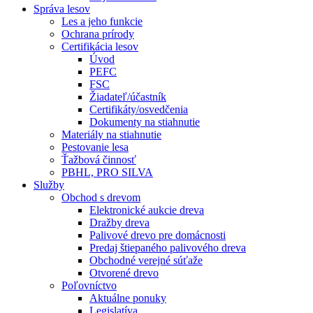
Správa lesov
Les a jeho funkcie
Ochrana prírody
Certifikácia lesov
Úvod
PEFC
FSC
Žiadateľ/účastník
Certifikáty/osvedčenia
Dokumenty na stiahnutie
Materiály na stiahnutie
Pestovanie lesa
Ťažbová činnosť
PBHL, PRO SILVA
Služby
Obchod s drevom
Elektronické aukcie dreva
Dražby dreva
Palivové drevo pre domácnosti
Predaj štiepaného palivového dreva
Obchodné verejné súťaže
Otvorené drevo
Poľovníctvo
Aktuálne ponuky
Legislatíva