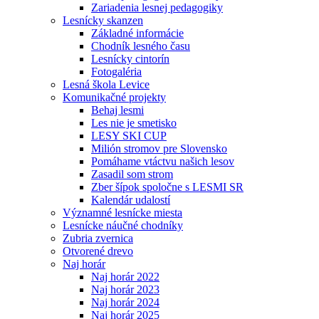
Zariadenia lesnej pedagogiky
Lesnícky skanzen
Základné informácie
Chodník lesného času
Lesnícky cintorín
Fotogaléria
Lesná škola Levice
Komunikačné projekty
Behaj lesmi
Les nie je smetisko
LESY SKI CUP
Milión stromov pre Slovensko
Pomáhame vtáctvu našich lesov
Zasadil som strom
Zber šípok spoločne s LESMI SR
Kalendár udalostí
Významné lesnícke miesta
Lesnícke náučné chodníky
Zubria zvernica
Otvorené drevo
Naj horár
Naj horár 2022
Naj horár 2023
Naj horár 2024
Naj horár 2025