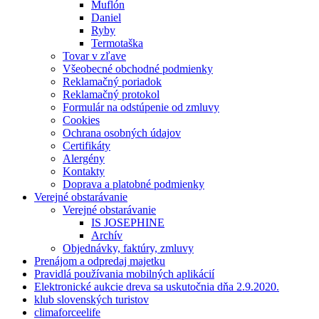
Muflón
Daniel
Ryby
Termotaška
Tovar v zľave
Všeobecné obchodné podmienky
Reklamačný poriadok
Reklamačný protokol
Formulár na odstúpenie od zmluvy
Cookies
Ochrana osobných údajov
Certifikáty
Alergény
Kontakty
Doprava a platobné podmienky
Verejné obstarávanie
Verejné obstarávanie
IS JOSEPHINE
Archív
Objednávky, faktúry, zmluvy
Prenájom a odpredaj majetku
Pravidlá používania mobilných aplikácií
Elektronické aukcie dreva sa uskutočnia dňa 2.9.2020.
klub slovenských turistov
climaforceelife