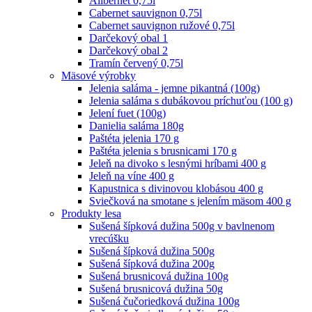
Alibernet 0,75l
Cabernet sauvignon 0,75l
Cabernet sauvignon ružové 0,75l
Darčekový obal 1
Darčekový obal 2
Tramín červený 0,75l
Mäsové výrobky
Jelenia saláma - jemne pikantná (100g)
Jelenia saláma s dubákovou príchuťou (100 g)
Jelení fuet (100g)
Danielia saláma 180g
Paštéta jelenia 170 g
Paštéta jelenia s brusnicami 170 g
Jeleň na divoko s lesnými hríbami 400 g
Jeleň na víne 400 g
Kapustnica s divinovou klobásou 400 g
Sviečková na smotane s jelením mäsom 400 g
Produkty lesa
Sušená šípková dužina 500g v bavlnenom
vrecúšku
Sušená šípková dužina 500g
Sušená šípková dužina 200g
Sušená brusnicová dužina 100g
Sušená brusnicová dužina 50g
Sušená čučoriedková dužina 100g