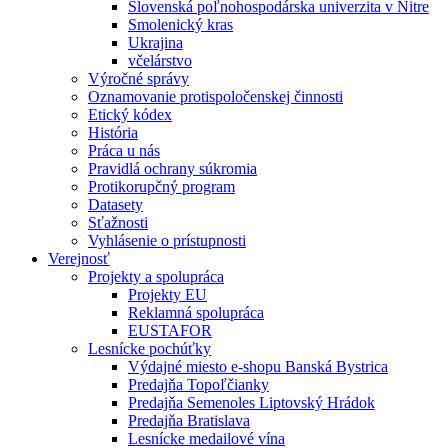
Slovenská poľnohospodárska univerzita v Nitre
Smolenický kras
Ukrajina
včelárstvo
Výročné správy
Oznamovanie protispoločenskej činnosti
Etický kódex
História
Práca u nás
Pravidlá ochrany súkromia
Protikorupčný program
Datasety
Sťažnosti
Vyhlásenie o prístupnosti
Verejnosť
Projekty a spolupráca
Projekty EU
Reklamná spolupráca
EUSTAFOR
Lesnícke pochúťky
Výdajné miesto e-shopu Banská Bystrica
Predajňa Topoľčianky
Predajňa Semenoles Liptovský Hrádok
Predajňa Bratislava
Lesnícke medailové vína