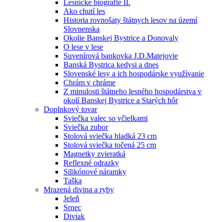
Lesnícke biografie II.
Ako chutí les
Historia rovnošaty štátnych lesov na území
Slovnenska
Okolie Banskej Bystrice a Donovaly
O lese v lese
Suvenírová bankovka J.D.Matejovie
Banská Bystrica kedysi a dnes
Slovenské lesy a ich hospodárske využívanie
Chrám v chráme
Z minulosti štátneho lesného hospodárstva v
okolí Banskej Bystrice a Starých hôr
Doplnkový tovar
Sviečka valec so včielkami
Sviečka zubor
Stolová sviečka hladká 23 cm
Stolová sviečka točená 25 cm
Magnetky zvieratká
Reflexné odrazky
Silikónové náramky
Taška
Mrazená divina a ryby
Jeleň
Srnec
Diviak