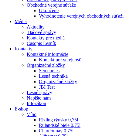
Obchodné verejné súťaže
Ukončené
Vyhodnotenie verejných obchodných súťaží
Médiá
Aktuality
Tlačové správy
Kontakty pre médiá
Časopis Lesník
Kontakty
Kontaktné informácie
Kontakt pre verejnosť
Organizačné zložky
Semenoles
Lesná technika
Organizačné zložky
JBI Test
Lesné správy
Napíšte nám
Infozákon
E-shop
Víno
Rízling rýnsky 0,75l
Rulandské biele 0,75l
Chardonnay 0,75l