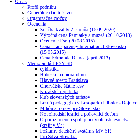
O nás
Profil podniku
Generálne riaditeľstvo
Organizačné zložky
Ocenenia
Značka kvality 2. stupňa (16.09.2020)
Výročná cena Pamiatky a múzeá (26.10.2018)
Ocenenie Esri (20.08.2015)
Cena Transparency International Slovensko
(15.05.2015)
Cena Edmonda Blanca (apríl 2013)
Memorandá LESY SR
cyklistika
Haličské memorandum
Hlavné mesto Bratislava
Chorvátske štátne lesy
Kazašská republika
klub slovenských turistov
Lesná pedagogika v Lesoparku Hlboké - Bojnice
Milión stromov pre Slovensko
Novohradskí lesníci a poľovníci deťom
O porozumení a spolupráci v oblasti lesníctva
(krajiny V4)
Požiarny detekčný systém s MV SR
Pro Silva Slovakia