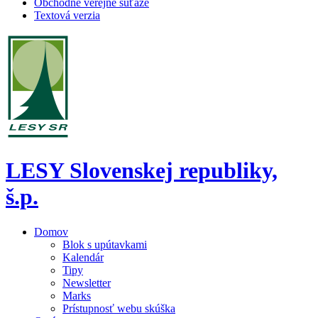
Obchodné verejné súťaže
Textová verzia
LESY Slovenskej republiky,
š.p.
Domov
Blok s upútavkami
Kalendár
Tipy
Newsletter
Marks
Prístupnosť webu skúška