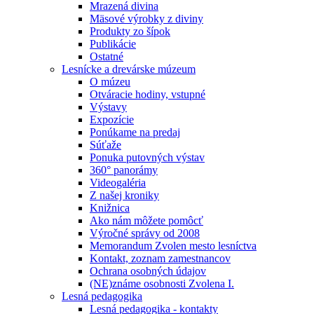
Mrazená divina
Mäsové výrobky z diviny
Produkty zo šípok
Publikácie
Ostatné
Lesnícke a drevárske múzeum
O múzeu
Otváracie hodiny, vstupné
Výstavy
Expozície
Ponúkame na predaj
Súťaže
Ponuka putovných výstav
360° panorámy
Videogaléria
Z našej kroniky
Knižnica
Ako nám môžete pomôcť
Výročné správy od 2008
Memorandum Zvolen mesto lesníctva
Kontakt, zoznam zamestnancov
Ochrana osobných údajov
(NE)známe osobnosti Zvolena I.
Lesná pedagogika
Lesná pedagogika - kontakty