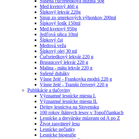
Sušená čučoriedková dužina 50g
Med kvetový 460 g
Šípkový lekvár 220g
Sirup zo smrekových výhonkov 200ml
Šípkový šotík 150ml
Med kvetový 950g
Jedľová silica 10ml
Šípkový čaj
Medová veža
Šípkový olej 30 ml
Čučoriedkový lekvár 220 g
Brusnicový lekvár 220 g
Malina - mäta lekvár 220 g
Sušené dubáky
Vínne želé - Frankovka modrá 220 g
Vínne želé - Tramín červený 220 g
Publikácie a tlačoviny
Významné lesnícke miesta I.
Významné lesnícke miesta II.
Dejiny lesníctva na Slovensku
100 rokov štátnych lesov v Topoľčiankach
Lesnícke a drevárske múzeum od A po Z
Život zasvätený lesu
Lesnícke pečiatky
Lesnícke biografie