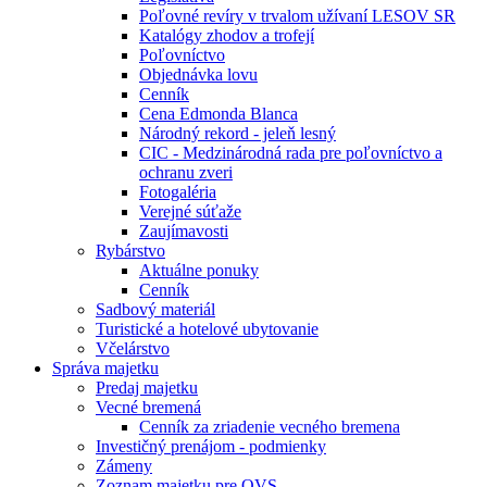
Poľovné revíry v trvalom užívaní LESOV SR
Katalógy zhodov a trofejí
Poľovníctvo
Objednávka lovu
Cenník
Cena Edmonda Blanca
Národný rekord - jeleň lesný
CIC - Medzinárodná rada pre poľovníctvo a
ochranu zveri
Fotogaléria
Verejné súťaže
Zaujímavosti
Rybárstvo
Aktuálne ponuky
Cenník
Sadbový materiál
Turistické a hotelové ubytovanie
Včelárstvo
Správa majetku
Predaj majetku
Vecné bremená
Cenník za zriadenie vecného bremena
Investičný prenájom - podmienky
Zámeny
Zoznam majetku pre OVS