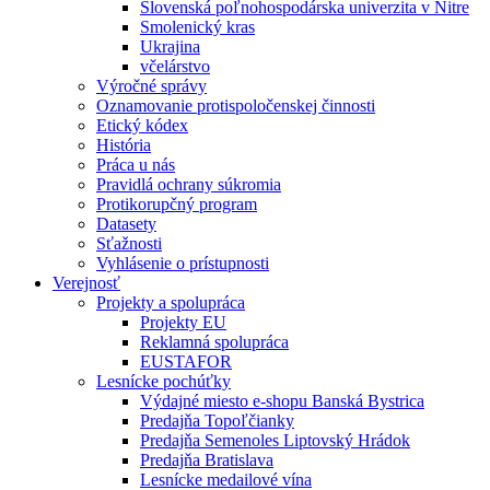
Slovenská poľnohospodárska univerzita v Nitre
Smolenický kras
Ukrajina
včelárstvo
Výročné správy
Oznamovanie protispoločenskej činnosti
Etický kódex
História
Práca u nás
Pravidlá ochrany súkromia
Protikorupčný program
Datasety
Sťažnosti
Vyhlásenie o prístupnosti
Verejnosť
Projekty a spolupráca
Projekty EU
Reklamná spolupráca
EUSTAFOR
Lesnícke pochúťky
Výdajné miesto e-shopu Banská Bystrica
Predajňa Topoľčianky
Predajňa Semenoles Liptovský Hrádok
Predajňa Bratislava
Lesnícke medailové vína