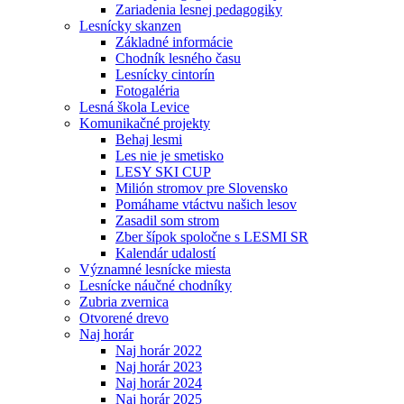
Zariadenia lesnej pedagogiky
Lesnícky skanzen
Základné informácie
Chodník lesného času
Lesnícky cintorín
Fotogaléria
Lesná škola Levice
Komunikačné projekty
Behaj lesmi
Les nie je smetisko
LESY SKI CUP
Milión stromov pre Slovensko
Pomáhame vtáctvu našich lesov
Zasadil som strom
Zber šípok spoločne s LESMI SR
Kalendár udalostí
Významné lesnícke miesta
Lesnícke náučné chodníky
Zubria zvernica
Otvorené drevo
Naj horár
Naj horár 2022
Naj horár 2023
Naj horár 2024
Naj horár 2025