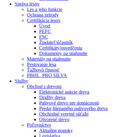
Správa lesov
Les a jeho funkcie
Ochrana prírody
Certifikácia lesov
Úvod
PEFC
FSC
Žiadateľ/účastník
Certifikáty/osvedčenia
Dokumenty na stiahnutie
Materiály na stiahnutie
Pestovanie lesa
Ťažbová činnosť
PBHL, PRO SILVA
Služby
Obchod s drevom
Elektronické aukcie dreva
Dražby dreva
Palivové drevo pre domácnosti
Predaj štiepaného palivového dreva
Obchodné verejné súťaže
Otvorené drevo
Poľovníctvo
Aktuálne ponuky
Legislatíva