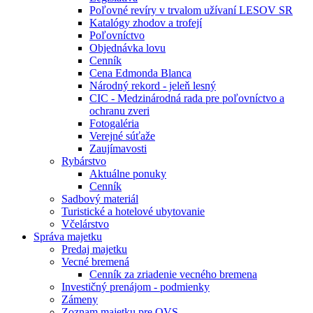
Poľovné revíry v trvalom užívaní LESOV SR
Katalógy zhodov a trofejí
Poľovníctvo
Objednávka lovu
Cenník
Cena Edmonda Blanca
Národný rekord - jeleň lesný
CIC - Medzinárodná rada pre poľovníctvo a
ochranu zveri
Fotogaléria
Verejné súťaže
Zaujímavosti
Rybárstvo
Aktuálne ponuky
Cenník
Sadbový materiál
Turistické a hotelové ubytovanie
Včelárstvo
Správa majetku
Predaj majetku
Vecné bremená
Cenník za zriadenie vecného bremena
Investičný prenájom - podmienky
Zámeny
Zoznam majetku pre OVS