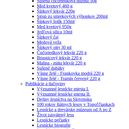
Sušená čučoriedková dužina 50g
Med kvetový 460 g
Šípkový lekvár 220g
Sirup zo smrekových výhonkov 200ml
Šípkový šotík 150ml
Med kvetový 950g
Jedľová silica 10ml
Šípkový čaj
Medová veža
Šípkový olej 30 ml
Čučoriedkový lekvár 220 g
Brusnicový lekvár 220 g
Malina - mäta lekvár 220 g
Sušené dubáky
Vínne želé - Frankovka modrá 220 g
Vínne želé - Tramín červený 220 g
Publikácie a tlačoviny
Významné lesnícke miesta I.
Významné lesnícke miesta II.
Dejiny lesníctva na Slovensku
100 rokov štátnych lesov v Topoľčiankach
Lesnícke a drevárske múzeum od A po Z
Život zasvätený lesu
Lesnícke pečiatky
Lesnícke biografie