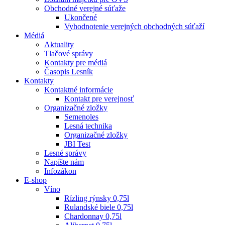
Obchodné verejné súťaže
Ukončené
Vyhodnotenie verejných obchodných súťaží
Médiá
Aktuality
Tlačové správy
Kontakty pre médiá
Časopis Lesník
Kontakty
Kontaktné informácie
Kontakt pre verejnosť
Organizačné zložky
Semenoles
Lesná technika
Organizačné zložky
JBI Test
Lesné správy
Napíšte nám
Infozákon
E-shop
Víno
Rízling rýnsky 0,75l
Rulandské biele 0,75l
Chardonnay 0,75l