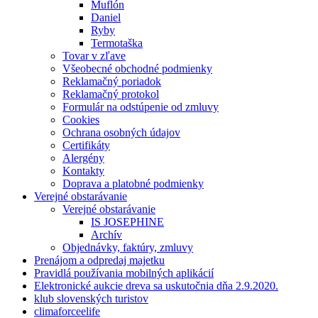
Muflón
Daniel
Ryby
Termotaška
Tovar v zľave
Všeobecné obchodné podmienky
Reklamačný poriadok
Reklamačný protokol
Formulár na odstúpenie od zmluvy
Cookies
Ochrana osobných údajov
Certifikáty
Alergény
Kontakty
Doprava a platobné podmienky
Verejné obstarávanie
Verejné obstarávanie
IS JOSEPHINE
Archív
Objednávky, faktúry, zmluvy
Prenájom a odpredaj majetku
Pravidlá používania mobilných aplikácií
Elektronické aukcie dreva sa uskutočnia dňa 2.9.2020.
klub slovenských turistov
climaforceelife