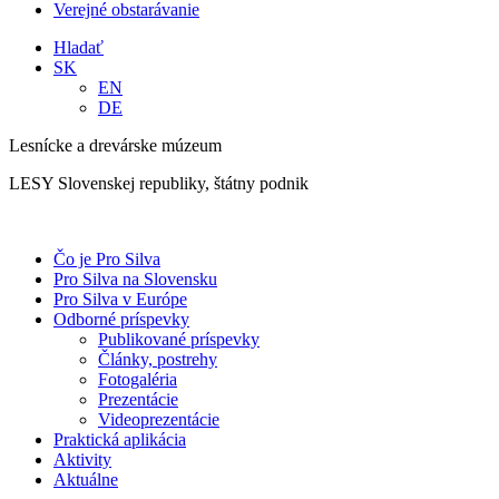
Verejné obstarávanie
Hladať
SK
EN
DE
Lesnícke a drevárske múzeum
LESY Slovenskej republiky, štátny podnik
Čo je Pro Silva
Pro Silva na Slovensku
Pro Silva v Európe
Odborné príspevky
Publikované príspevky
Články, postrehy
Fotogaléria
Prezentácie
Videoprezentácie
Praktická aplikácia
Aktivity
Aktuálne