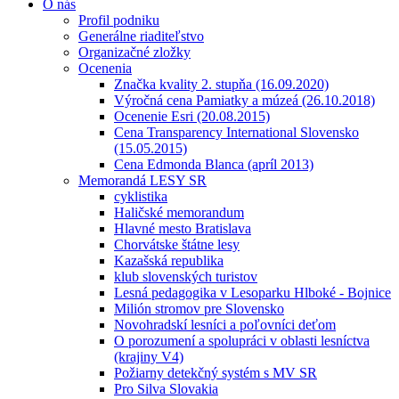
O nás
Profil podniku
Generálne riaditeľstvo
Organizačné zložky
Ocenenia
Značka kvality 2. stupňa (16.09.2020)
Výročná cena Pamiatky a múzeá (26.10.2018)
Ocenenie Esri (20.08.2015)
Cena Transparency International Slovensko
(15.05.2015)
Cena Edmonda Blanca (apríl 2013)
Memorandá LESY SR
cyklistika
Haličské memorandum
Hlavné mesto Bratislava
Chorvátske štátne lesy
Kazašská republika
klub slovenských turistov
Lesná pedagogika v Lesoparku Hlboké - Bojnice
Milión stromov pre Slovensko
Novohradskí lesníci a poľovníci deťom
O porozumení a spolupráci v oblasti lesníctva
(krajiny V4)
Požiarny detekčný systém s MV SR
Pro Silva Slovakia