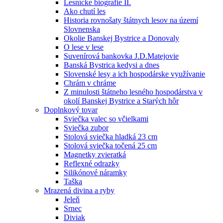
Lesnícke biografie II.
Ako chutí les
Historia rovnošaty štátnych lesov na území
Slovnenska
Okolie Banskej Bystrice a Donovaly
O lese v lese
Suvenírová bankovka J.D.Matejovie
Banská Bystrica kedysi a dnes
Slovenské lesy a ich hospodárske využívanie
Chrám v chráme
Z minulosti štátneho lesného hospodárstva v
okolí Banskej Bystrice a Starých hôr
Doplnkový tovar
Sviečka valec so včielkami
Sviečka zubor
Stolová sviečka hladká 23 cm
Stolová sviečka točená 25 cm
Magnetky zvieratká
Reflexné odrazky
Silikónové náramky
Taška
Mrazená divina a ryby
Jeleň
Srnec
Diviak