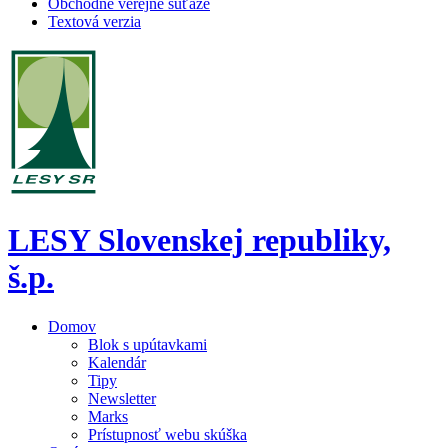
Obchodné verejné súťaže
Textová verzia
LESY Slovenskej republiky,
š.p.
Domov
Blok s upútavkami
Kalendár
Tipy
Newsletter
Marks
Prístupnosť webu skúška