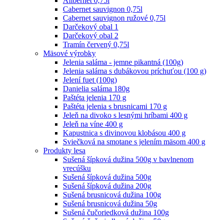
Alibernet 0,75l
Cabernet sauvignon 0,75l
Cabernet sauvignon ružové 0,75l
Darčekový obal 1
Darčekový obal 2
Tramín červený 0,75l
Mäsové výrobky
Jelenia saláma - jemne pikantná (100g)
Jelenia saláma s dubákovou príchuťou (100 g)
Jelení fuet (100g)
Danielia saláma 180g
Paštéta jelenia 170 g
Paštéta jelenia s brusnicami 170 g
Jeleň na divoko s lesnými hríbami 400 g
Jeleň na víne 400 g
Kapustnica s divinovou klobásou 400 g
Sviečková na smotane s jelením mäsom 400 g
Produkty lesa
Sušená šípková dužina 500g v bavlnenom
vrecúšku
Sušená šípková dužina 500g
Sušená šípková dužina 200g
Sušená brusnicová dužina 100g
Sušená brusnicová dužina 50g
Sušená čučoriedková dužina 100g