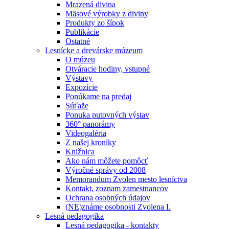
Mrazená divina
Mäsové výrobky z diviny
Produkty zo šípok
Publikácie
Ostatné
Lesnícke a drevárske múzeum
O múzeu
Otváracie hodiny, vstupné
Výstavy
Expozície
Ponúkame na predaj
Súťaže
Ponuka putovných výstav
360° panorámy
Videogaléria
Z našej kroniky
Knižnica
Ako nám môžete pomôcť
Výročné správy od 2008
Memorandum Zvolen mesto lesníctva
Kontakt, zoznam zamestnancov
Ochrana osobných údajov
(NE)známe osobnosti Zvolena I.
Lesná pedagogika
Lesná pedagogika - kontakty