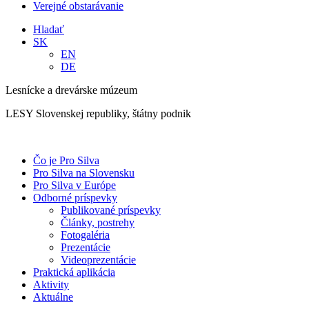
Verejné obstarávanie
Hladať
SK
EN
DE
Lesnícke a drevárske múzeum
LESY Slovenskej republiky, štátny podnik
Čo je Pro Silva
Pro Silva na Slovensku
Pro Silva v Európe
Odborné príspevky
Publikované príspevky
Články, postrehy
Fotogaléria
Prezentácie
Videoprezentácie
Praktická aplikácia
Aktivity
Aktuálne