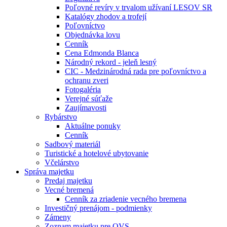
Poľovné revíry v trvalom užívaní LESOV SR
Katalógy zhodov a trofejí
Poľovníctvo
Objednávka lovu
Cenník
Cena Edmonda Blanca
Národný rekord - jeleň lesný
CIC - Medzinárodná rada pre poľovníctvo a
ochranu zveri
Fotogaléria
Verejné súťaže
Zaujímavosti
Rybárstvo
Aktuálne ponuky
Cenník
Sadbový materiál
Turistické a hotelové ubytovanie
Včelárstvo
Správa majetku
Predaj majetku
Vecné bremená
Cenník za zriadenie vecného bremena
Investičný prenájom - podmienky
Zámeny
Zoznam majetku pre OVS