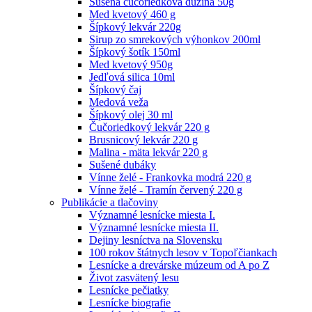
Sušená čučoriedková dužina 50g
Med kvetový 460 g
Šípkový lekvár 220g
Sirup zo smrekových výhonkov 200ml
Šípkový šotík 150ml
Med kvetový 950g
Jedľová silica 10ml
Šípkový čaj
Medová veža
Šípkový olej 30 ml
Čučoriedkový lekvár 220 g
Brusnicový lekvár 220 g
Malina - mäta lekvár 220 g
Sušené dubáky
Vínne želé - Frankovka modrá 220 g
Vínne želé - Tramín červený 220 g
Publikácie a tlačoviny
Významné lesnícke miesta I.
Významné lesnícke miesta II.
Dejiny lesníctva na Slovensku
100 rokov štátnych lesov v Topoľčiankach
Lesnícke a drevárske múzeum od A po Z
Život zasvätený lesu
Lesnícke pečiatky
Lesnícke biografie