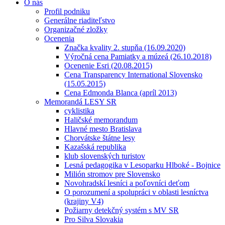
O nás
Profil podniku
Generálne riaditeľstvo
Organizačné zložky
Ocenenia
Značka kvality 2. stupňa (16.09.2020)
Výročná cena Pamiatky a múzeá (26.10.2018)
Ocenenie Esri (20.08.2015)
Cena Transparency International Slovensko
(15.05.2015)
Cena Edmonda Blanca (apríl 2013)
Memorandá LESY SR
cyklistika
Haličské memorandum
Hlavné mesto Bratislava
Chorvátske štátne lesy
Kazašská republika
klub slovenských turistov
Lesná pedagogika v Lesoparku Hlboké - Bojnice
Milión stromov pre Slovensko
Novohradskí lesníci a poľovníci deťom
O porozumení a spolupráci v oblasti lesníctva
(krajiny V4)
Požiarny detekčný systém s MV SR
Pro Silva Slovakia