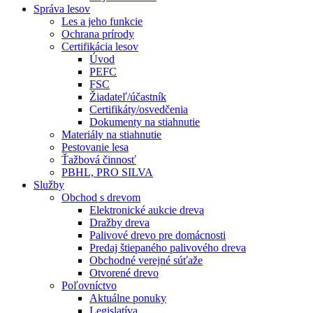
Správa lesov
Les a jeho funkcie
Ochrana prírody
Certifikácia lesov
Úvod
PEFC
FSC
Žiadateľ/účastník
Certifikáty/osvedčenia
Dokumenty na stiahnutie
Materiály na stiahnutie
Pestovanie lesa
Ťažbová činnosť
PBHL, PRO SILVA
Služby
Obchod s drevom
Elektronické aukcie dreva
Dražby dreva
Palivové drevo pre domácnosti
Predaj štiepaného palivového dreva
Obchodné verejné súťaže
Otvorené drevo
Poľovníctvo
Aktuálne ponuky
Legislatíva