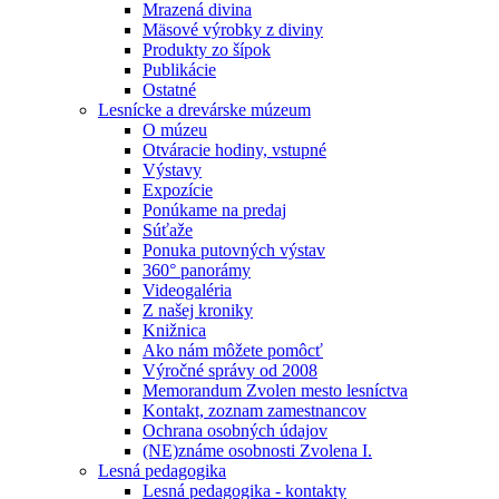
Mrazená divina
Mäsové výrobky z diviny
Produkty zo šípok
Publikácie
Ostatné
Lesnícke a drevárske múzeum
O múzeu
Otváracie hodiny, vstupné
Výstavy
Expozície
Ponúkame na predaj
Súťaže
Ponuka putovných výstav
360° panorámy
Videogaléria
Z našej kroniky
Knižnica
Ako nám môžete pomôcť
Výročné správy od 2008
Memorandum Zvolen mesto lesníctva
Kontakt, zoznam zamestnancov
Ochrana osobných údajov
(NE)známe osobnosti Zvolena I.
Lesná pedagogika
Lesná pedagogika - kontakty