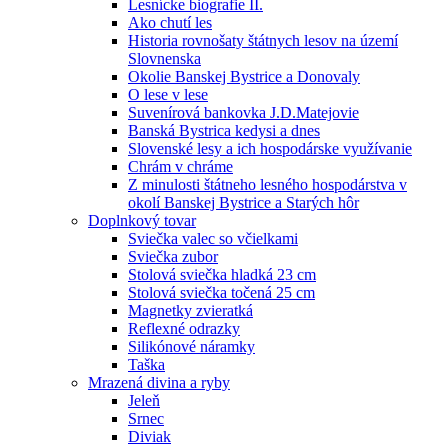
Lesnícke biografie II.
Ako chutí les
Historia rovnošaty štátnych lesov na území
Slovnenska
Okolie Banskej Bystrice a Donovaly
O lese v lese
Suvenírová bankovka J.D.Matejovie
Banská Bystrica kedysi a dnes
Slovenské lesy a ich hospodárske využívanie
Chrám v chráme
Z minulosti štátneho lesného hospodárstva v
okolí Banskej Bystrice a Starých hôr
Doplnkový tovar
Sviečka valec so včielkami
Sviečka zubor
Stolová sviečka hladká 23 cm
Stolová sviečka točená 25 cm
Magnetky zvieratká
Reflexné odrazky
Silikónové náramky
Taška
Mrazená divina a ryby
Jeleň
Srnec
Diviak