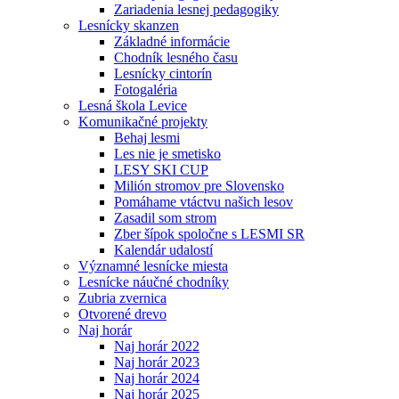
Zariadenia lesnej pedagogiky
Lesnícky skanzen
Základné informácie
Chodník lesného času
Lesnícky cintorín
Fotogaléria
Lesná škola Levice
Komunikačné projekty
Behaj lesmi
Les nie je smetisko
LESY SKI CUP
Milión stromov pre Slovensko
Pomáhame vtáctvu našich lesov
Zasadil som strom
Zber šípok spoločne s LESMI SR
Kalendár udalostí
Významné lesnícke miesta
Lesnícke náučné chodníky
Zubria zvernica
Otvorené drevo
Naj horár
Naj horár 2022
Naj horár 2023
Naj horár 2024
Naj horár 2025