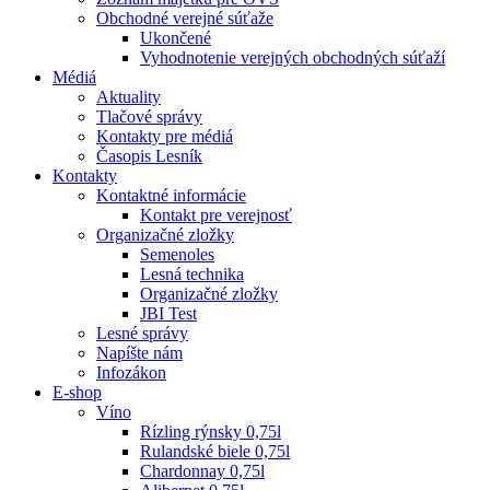
Obchodné verejné súťaže
Ukončené
Vyhodnotenie verejných obchodných súťaží
Médiá
Aktuality
Tlačové správy
Kontakty pre médiá
Časopis Lesník
Kontakty
Kontaktné informácie
Kontakt pre verejnosť
Organizačné zložky
Semenoles
Lesná technika
Organizačné zložky
JBI Test
Lesné správy
Napíšte nám
Infozákon
E-shop
Víno
Rízling rýnsky 0,75l
Rulandské biele 0,75l
Chardonnay 0,75l