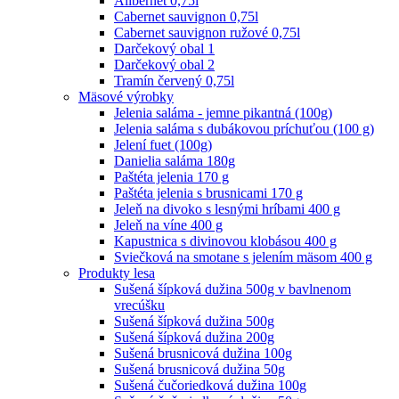
Alibernet 0,75l
Cabernet sauvignon 0,75l
Cabernet sauvignon ružové 0,75l
Darčekový obal 1
Darčekový obal 2
Tramín červený 0,75l
Mäsové výrobky
Jelenia saláma - jemne pikantná (100g)
Jelenia saláma s dubákovou príchuťou (100 g)
Jelení fuet (100g)
Danielia saláma 180g
Paštéta jelenia 170 g
Paštéta jelenia s brusnicami 170 g
Jeleň na divoko s lesnými hríbami 400 g
Jeleň na víne 400 g
Kapustnica s divinovou klobásou 400 g
Sviečková na smotane s jelením mäsom 400 g
Produkty lesa
Sušená šípková dužina 500g v bavlnenom
vrecúšku
Sušená šípková dužina 500g
Sušená šípková dužina 200g
Sušená brusnicová dužina 100g
Sušená brusnicová dužina 50g
Sušená čučoriedková dužina 100g