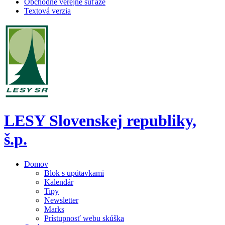
Obchodné verejné súťaže
Textová verzia
LESY Slovenskej republiky,
š.p.
Domov
Blok s upútavkami
Kalendár
Tipy
Newsletter
Marks
Prístupnosť webu skúška