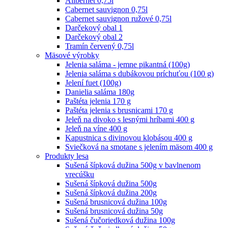
Alibernet 0,75l
Cabernet sauvignon 0,75l
Cabernet sauvignon ružové 0,75l
Darčekový obal 1
Darčekový obal 2
Tramín červený 0,75l
Mäsové výrobky
Jelenia saláma - jemne pikantná (100g)
Jelenia saláma s dubákovou príchuťou (100 g)
Jelení fuet (100g)
Danielia saláma 180g
Paštéta jelenia 170 g
Paštéta jelenia s brusnicami 170 g
Jeleň na divoko s lesnými hríbami 400 g
Jeleň na víne 400 g
Kapustnica s divinovou klobásou 400 g
Sviečková na smotane s jelením mäsom 400 g
Produkty lesa
Sušená šípková dužina 500g v bavlnenom
vrecúšku
Sušená šípková dužina 500g
Sušená šípková dužina 200g
Sušená brusnicová dužina 100g
Sušená brusnicová dužina 50g
Sušená čučoriedková dužina 100g