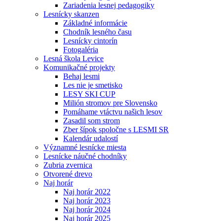
Zariadenia lesnej pedagogiky
Lesnícky skanzen
Základné informácie
Chodník lesného času
Lesnícky cintorín
Fotogaléria
Lesná škola Levice
Komunikačné projekty
Behaj lesmi
Les nie je smetisko
LESY SKI CUP
Milión stromov pre Slovensko
Pomáhame vtáctvu našich lesov
Zasadil som strom
Zber šípok spoločne s LESMI SR
Kalendár udalostí
Významné lesnícke miesta
Lesnícke náučné chodníky
Zubria zvernica
Otvorené drevo
Naj horár
Naj horár 2022
Naj horár 2023
Naj horár 2024
Naj horár 2025