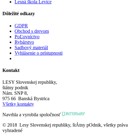
Lesná škola Levice
Dôležité odkazy
GDPR
Obchod s drevom
PoĽovníctvo
Rybárstvo
Sadbový materiál
Vyhlásenie o prístupnosti
Kontakt
LESY Slovenskej republiky,
štátny podnik
Nám. SNP 8,
975 66 Banská Bystrica
Všetky kontakty
Navrhla a vyrobila spoločnosť
© 2018 Lesy Slovenskej republiky, štÁtny pOdnik, všetky práva
vyhradené