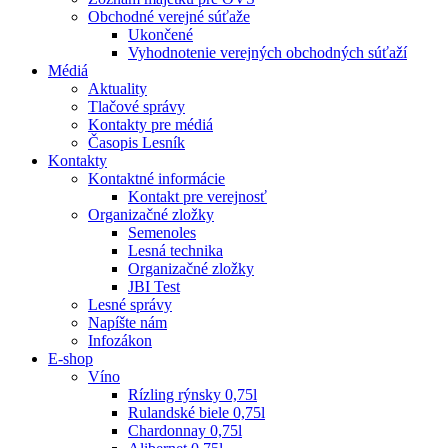
Obchodné verejné súťaže
Ukončené
Vyhodnotenie verejných obchodných súťaží
Médiá
Aktuality
Tlačové správy
Kontakty pre médiá
Časopis Lesník
Kontakty
Kontaktné informácie
Kontakt pre verejnosť
Organizačné zložky
Semenoles
Lesná technika
Organizačné zložky
JBI Test
Lesné správy
Napíšte nám
Infozákon
E-shop
Víno
Rízling rýnsky 0,75l
Rulandské biele 0,75l
Chardonnay 0,75l