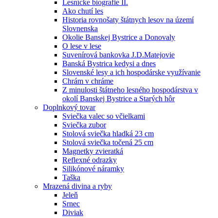
Lesnícke biografie II.
Ako chutí les
Historia rovnošaty štátnych lesov na území
Slovnenska
Okolie Banskej Bystrice a Donovaly
O lese v lese
Suvenírová bankovka J.D.Matejovie
Banská Bystrica kedysi a dnes
Slovenské lesy a ich hospodárske využívanie
Chrám v chráme
Z minulosti štátneho lesného hospodárstva v
okolí Banskej Bystrice a Starých hôr
Doplnkový tovar
Sviečka valec so včielkami
Sviečka zubor
Stolová sviečka hladká 23 cm
Stolová sviečka točená 25 cm
Magnetky zvieratká
Reflexné odrazky
Silikónové náramky
Taška
Mrazená divina a ryby
Jeleň
Srnec
Diviak