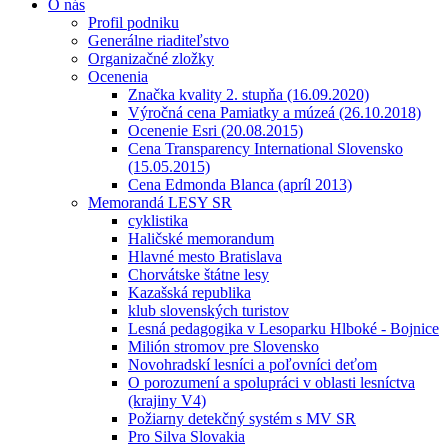
O nás
Profil podniku
Generálne riaditeľstvo
Organizačné zložky
Ocenenia
Značka kvality 2. stupňa (16.09.2020)
Výročná cena Pamiatky a múzeá (26.10.2018)
Ocenenie Esri (20.08.2015)
Cena Transparency International Slovensko
(15.05.2015)
Cena Edmonda Blanca (apríl 2013)
Memorandá LESY SR
cyklistika
Haličské memorandum
Hlavné mesto Bratislava
Chorvátske štátne lesy
Kazašská republika
klub slovenských turistov
Lesná pedagogika v Lesoparku Hlboké - Bojnice
Milión stromov pre Slovensko
Novohradskí lesníci a poľovníci deťom
O porozumení a spolupráci v oblasti lesníctva
(krajiny V4)
Požiarny detekčný systém s MV SR
Pro Silva Slovakia