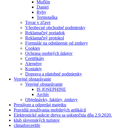
Muflón
Daniel
Ryby
Termotaška
Tovar v zľave
Všeobecné obchodné podmienky
Reklamačný poriadok
Reklamačný protokol
Formulár na odstúpenie od zmluvy
Cookies
Ochrana osobných údajov
Certifikáty
Alergény
Kontakty
Doprava a platobné podmienky
Verejné obstarávanie
Verejné obstarávanie
IS JOSEPHINE
Archív
Objednávky, faktúry, zmluvy
Prenájom a odpredaj majetku
Pravidlá používania mobilných aplikácií
Elektronické aukcie dreva sa uskutočnia dňa 2.9.2020.
klub slovenských turistov
climaforceelife