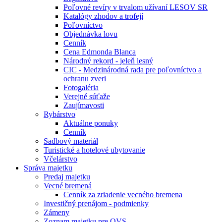
Poľovné revíry v trvalom užívaní LESOV SR
Katalógy zhodov a trofejí
Poľovníctvo
Objednávka lovu
Cenník
Cena Edmonda Blanca
Národný rekord - jeleň lesný
CIC - Medzinárodná rada pre poľovníctvo a
ochranu zveri
Fotogaléria
Verejné súťaže
Zaujímavosti
Rybárstvo
Aktuálne ponuky
Cenník
Sadbový materiál
Turistické a hotelové ubytovanie
Včelárstvo
Správa majetku
Predaj majetku
Vecné bremená
Cenník za zriadenie vecného bremena
Investičný prenájom - podmienky
Zámeny
Zoznam majetku pre OVS