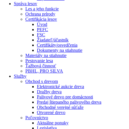
Správa lesov
Les a jeho funkcie
Ochrana prírody
Certifikácia lesov
Úvod
PEFC
FSC
Žiadateľ/účastník
Certifikáty/osvedčenia
Dokumenty na stiahnutie
Materiály na stiahnutie
Pestovanie lesa
Ťažbová činnosť
PBHL, PRO SILVA
Služby
Obchod s drevom
Elektronické aukcie dreva
Dražby dreva
Palivové drevo pre domácnosti
Predaj štiepaného palivového dreva
Obchodné verejné súťaže
Otvorené drevo
Poľovníctvo
Aktuálne ponuky
Legislatíva