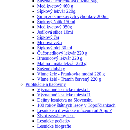
Sušená čučoriedková dužina 50g
Med kvetový 460 g
Šípkový lekvár 220g
Sirup zo smrekových výhonkov 200ml
Šípkový šotík 150ml
Med kvetový 950g
Jedľová silica 10ml
Šípkový čaj
Medová veža
Šípkový olej 30 ml
Čučoriedkový lekvár 220 g
Brusnicový lekvár 220 g
Malina - mäta lekvár 220 g
Sušené dubáky
Vínne želé - Frankovka modrá 220 g
Vínne želé - Tramín červený 220 g
Publikácie a tlačoviny
Významné lesnícke miesta I.
Významné lesnícke miesta II.
Dejiny lesníctva na Slovensku
100 rokov štátnych lesov v Topoľčiankach
Lesnícke a drevárske múzeum od A po Z
Život zasvätený lesu
Lesnícke pečiatky
Lesnícke biografie