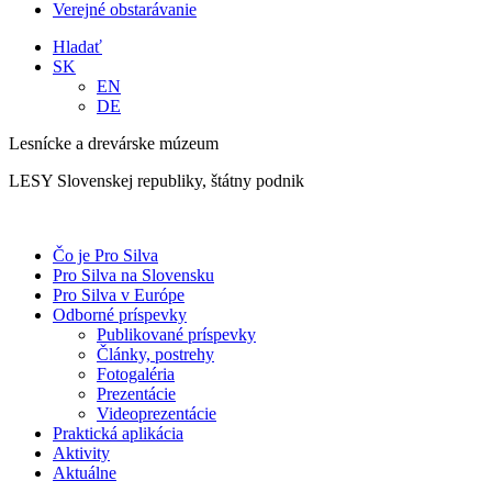
Verejné obstarávanie
Hladať
SK
EN
DE
Lesnícke a drevárske múzeum
LESY Slovenskej republiky, štátny podnik
Čo je Pro Silva
Pro Silva na Slovensku
Pro Silva v Európe
Odborné príspevky
Publikované príspevky
Články, postrehy
Fotogaléria
Prezentácie
Videoprezentácie
Praktická aplikácia
Aktivity
Aktuálne