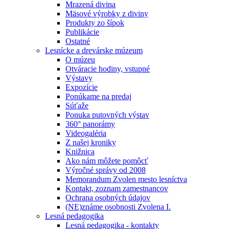
Mrazená divina
Mäsové výrobky z diviny
Produkty zo šípok
Publikácie
Ostatné
Lesnícke a drevárske múzeum
O múzeu
Otváracie hodiny, vstupné
Výstavy
Expozície
Ponúkame na predaj
Súťaže
Ponuka putovných výstav
360° panorámy
Videogaléria
Z našej kroniky
Knižnica
Ako nám môžete pomôcť
Výročné správy od 2008
Memorandum Zvolen mesto lesníctva
Kontakt, zoznam zamestnancov
Ochrana osobných údajov
(NE)známe osobnosti Zvolena I.
Lesná pedagogika
Lesná pedagogika - kontakty