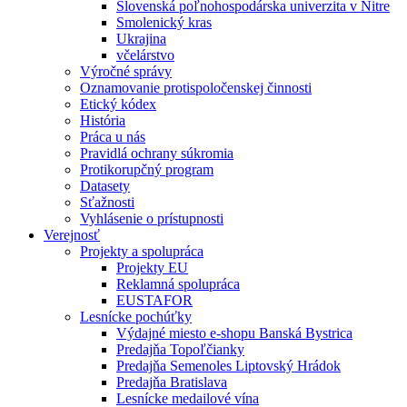
Slovenská poľnohospodárska univerzita v Nitre
Smolenický kras
Ukrajina
včelárstvo
Výročné správy
Oznamovanie protispoločenskej činnosti
Etický kódex
História
Práca u nás
Pravidlá ochrany súkromia
Protikorupčný program
Datasety
Sťažnosti
Vyhlásenie o prístupnosti
Verejnosť
Projekty a spolupráca
Projekty EU
Reklamná spolupráca
EUSTAFOR
Lesnícke pochúťky
Výdajné miesto e-shopu Banská Bystrica
Predajňa Topoľčianky
Predajňa Semenoles Liptovský Hrádok
Predajňa Bratislava
Lesnícke medailové vína