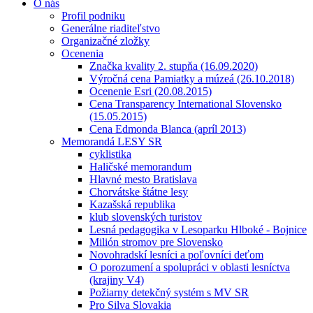
O nás
Profil podniku
Generálne riaditeľstvo
Organizačné zložky
Ocenenia
Značka kvality 2. stupňa (16.09.2020)
Výročná cena Pamiatky a múzeá (26.10.2018)
Ocenenie Esri (20.08.2015)
Cena Transparency International Slovensko
(15.05.2015)
Cena Edmonda Blanca (apríl 2013)
Memorandá LESY SR
cyklistika
Haličské memorandum
Hlavné mesto Bratislava
Chorvátske štátne lesy
Kazašská republika
klub slovenských turistov
Lesná pedagogika v Lesoparku Hlboké - Bojnice
Milión stromov pre Slovensko
Novohradskí lesníci a poľovníci deťom
O porozumení a spolupráci v oblasti lesníctva
(krajiny V4)
Požiarny detekčný systém s MV SR
Pro Silva Slovakia