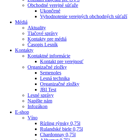
Obchodné verejné súťaže
Ukončené
Vyhodnotenie verejných obchodných súťaží
Médiá
Aktuality
Tlačové správy
Kontakty pre médiá
Časopis Lesník
Kontakty
Kontaktné informácie
Kontakt pre verejnosť
Organizačné zložky
Semenoles
Lesná technika
Organizačné zložky
JBI Test
Lesné správy
Napíšte nám
Infozákon
E-shop
Víno
Rízling rýnsky 0,75l
Rulandské biele 0,75l
Chardonnay 0,75l