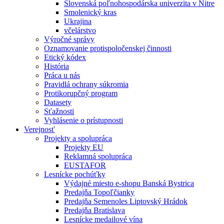
Slovenská poľnohospodárska univerzita v Nitre
Smolenický kras
Ukrajina
včelárstvo
Výročné správy
Oznamovanie protispoločenskej činnosti
Etický kódex
História
Práca u nás
Pravidlá ochrany súkromia
Protikorupčný program
Datasety
Sťažnosti
Vyhlásenie o prístupnosti
Verejnosť
Projekty a spolupráca
Projekty EU
Reklamná spolupráca
EUSTAFOR
Lesnícke pochúťky
Výdajné miesto e-shopu Banská Bystrica
Predajňa Topoľčianky
Predajňa Semenoles Liptovský Hrádok
Predajňa Bratislava
Lesnícke medailové vína