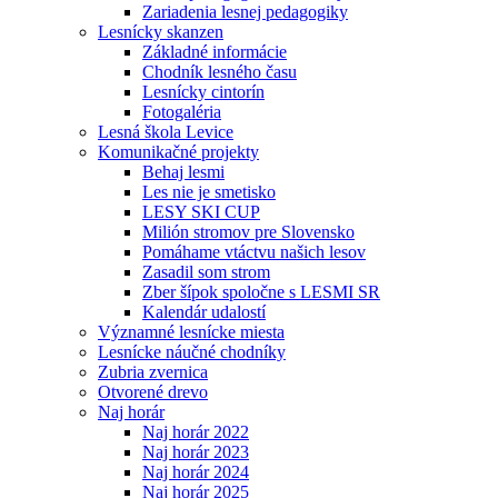
Zariadenia lesnej pedagogiky
Lesnícky skanzen
Základné informácie
Chodník lesného času
Lesnícky cintorín
Fotogaléria
Lesná škola Levice
Komunikačné projekty
Behaj lesmi
Les nie je smetisko
LESY SKI CUP
Milión stromov pre Slovensko
Pomáhame vtáctvu našich lesov
Zasadil som strom
Zber šípok spoločne s LESMI SR
Kalendár udalostí
Významné lesnícke miesta
Lesnícke náučné chodníky
Zubria zvernica
Otvorené drevo
Naj horár
Naj horár 2022
Naj horár 2023
Naj horár 2024
Naj horár 2025