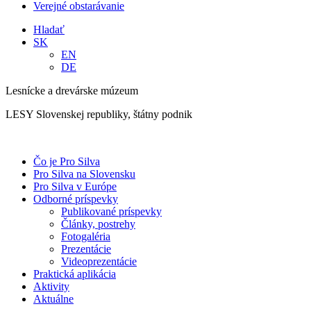
Verejné obstarávanie
Hladať
SK
EN
DE
Lesnícke a drevárske múzeum
LESY Slovenskej republiky, štátny podnik
Čo je Pro Silva
Pro Silva na Slovensku
Pro Silva v Európe
Odborné príspevky
Publikované príspevky
Články, postrehy
Fotogaléria
Prezentácie
Videoprezentácie
Praktická aplikácia
Aktivity
Aktuálne