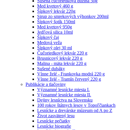
Sušená čučoriedková dužina 50g
Med kvetový 460 g
Šípkový lekvár 220g
Sirup zo smrekových výhonkov 200ml
Šípkový šotík 150ml
Med kvetový 950g
Jedľová silica 10ml
Šípkový čaj
Medová veža
Šípkový olej 30 ml
Čučoriedkový lekvár 220 g
Brusnicový lekvár 220 g
Malina - mäta lekvár 220 g
Sušené dubáky
Vínne želé - Frankovka modrá 220 g
Vínne želé - Tramín červený 220 g
Publikácie a tlačoviny
Významné lesnícke miesta I.
Významné lesnícke miesta II.
Dejiny lesníctva na Slovensku
100 rokov štátnych lesov v Topoľčiankach
Lesnícke a drevárske múzeum od A po Z
Život zasvätený lesu
Lesnícke pečiatky
Lesnícke biografie