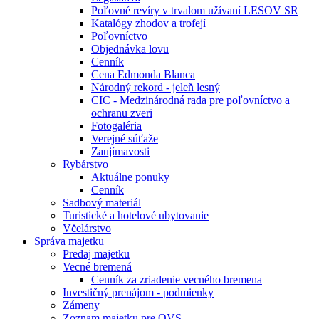
Poľovné revíry v trvalom užívaní LESOV SR
Katalógy zhodov a trofejí
Poľovníctvo
Objednávka lovu
Cenník
Cena Edmonda Blanca
Národný rekord - jeleň lesný
CIC - Medzinárodná rada pre poľovníctvo a
ochranu zveri
Fotogaléria
Verejné súťaže
Zaujímavosti
Rybárstvo
Aktuálne ponuky
Cenník
Sadbový materiál
Turistické a hotelové ubytovanie
Včelárstvo
Správa majetku
Predaj majetku
Vecné bremená
Cenník za zriadenie vecného bremena
Investičný prenájom - podmienky
Zámeny
Zoznam majetku pre OVS