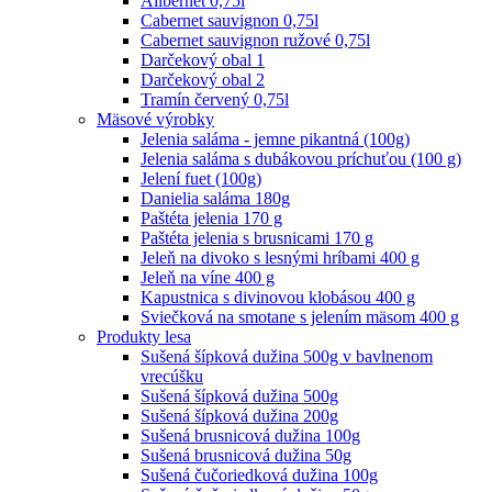
Alibernet 0,75l
Cabernet sauvignon 0,75l
Cabernet sauvignon ružové 0,75l
Darčekový obal 1
Darčekový obal 2
Tramín červený 0,75l
Mäsové výrobky
Jelenia saláma - jemne pikantná (100g)
Jelenia saláma s dubákovou príchuťou (100 g)
Jelení fuet (100g)
Danielia saláma 180g
Paštéta jelenia 170 g
Paštéta jelenia s brusnicami 170 g
Jeleň na divoko s lesnými hríbami 400 g
Jeleň na víne 400 g
Kapustnica s divinovou klobásou 400 g
Sviečková na smotane s jelením mäsom 400 g
Produkty lesa
Sušená šípková dužina 500g v bavlnenom
vrecúšku
Sušená šípková dužina 500g
Sušená šípková dužina 200g
Sušená brusnicová dužina 100g
Sušená brusnicová dužina 50g
Sušená čučoriedková dužina 100g