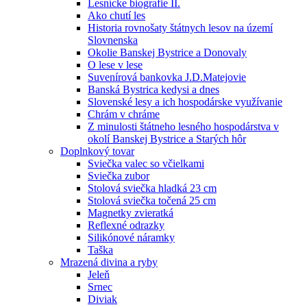
Lesnícke biografie II.
Ako chutí les
Historia rovnošaty štátnych lesov na území
Slovnenska
Okolie Banskej Bystrice a Donovaly
O lese v lese
Suvenírová bankovka J.D.Matejovie
Banská Bystrica kedysi a dnes
Slovenské lesy a ich hospodárske využívanie
Chrám v chráme
Z minulosti štátneho lesného hospodárstva v
okolí Banskej Bystrice a Starých hôr
Doplnkový tovar
Sviečka valec so včielkami
Sviečka zubor
Stolová sviečka hladká 23 cm
Stolová sviečka točená 25 cm
Magnetky zvieratká
Reflexné odrazky
Silikónové náramky
Taška
Mrazená divina a ryby
Jeleň
Srnec
Diviak