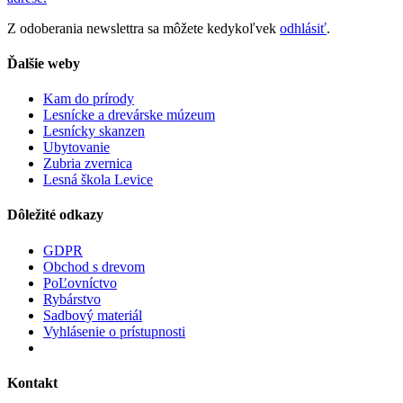
Z odoberania newslettra sa môžete kedykoľvek
odhlásiť
.
Ďalšie weby
Kam do prírody
Lesnícke a drevárske múzeum
Lesnícky skanzen
Ubytovanie
Zubria zvernica
Lesná škola Levice
Dôležité odkazy
GDPR
Obchod s drevom
PoĽovníctvo
Rybárstvo
Sadbový materiál
Vyhlásenie o prístupnosti
Kontakt