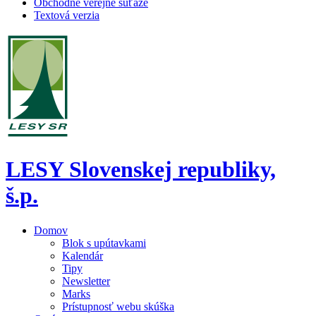
Obchodné verejné súťaže
Textová verzia
LESY Slovenskej republiky,
š.p.
Domov
Blok s upútavkami
Kalendár
Tipy
Newsletter
Marks
Prístupnosť webu skúška