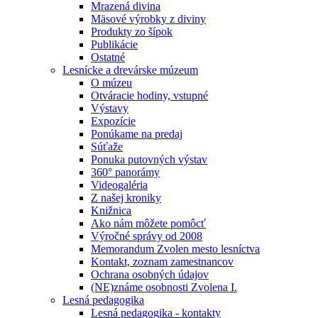
Mrazená divina
Mäsové výrobky z diviny
Produkty zo šípok
Publikácie
Ostatné
Lesnícke a drevárske múzeum
O múzeu
Otváracie hodiny, vstupné
Výstavy
Expozície
Ponúkame na predaj
Súťaže
Ponuka putovných výstav
360° panorámy
Videogaléria
Z našej kroniky
Knižnica
Ako nám môžete pomôcť
Výročné správy od 2008
Memorandum Zvolen mesto lesníctva
Kontakt, zoznam zamestnancov
Ochrana osobných údajov
(NE)známe osobnosti Zvolena I.
Lesná pedagogika
Lesná pedagogika - kontakty