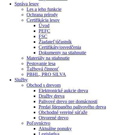
Správa lesov
Les a jeho funkcie
Ochrana prírody
Certifikácia lesov
Úvod
PEFC
FSC
Žiadateľ/účastník
Certifikáty/osvedčenia
Dokumenty na stiahnutie
Materiály na stiahnutie
Pestovanie lesa
Ťažbová činnosť
PBHL, PRO SILVA
Služby
Obchod s drevom
Elektronické aukcie dreva
Dražby dreva
Palivové drevo pre domácnosti
Predaj štiepaného palivového dreva
Obchodné verejné súťaže
Otvorené drevo
Poľovníctvo
Aktuálne ponuky
Legislatíva