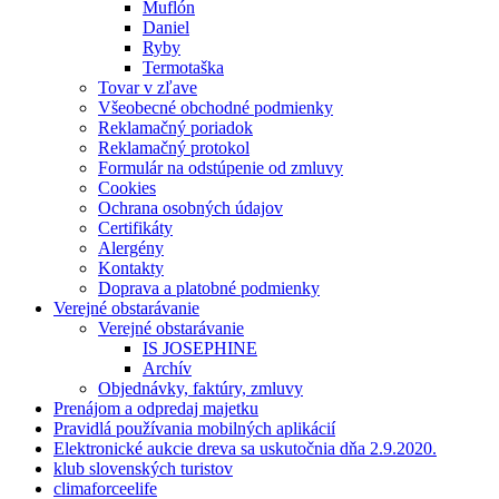
Muflón
Daniel
Ryby
Termotaška
Tovar v zľave
Všeobecné obchodné podmienky
Reklamačný poriadok
Reklamačný protokol
Formulár na odstúpenie od zmluvy
Cookies
Ochrana osobných údajov
Certifikáty
Alergény
Kontakty
Doprava a platobné podmienky
Verejné obstarávanie
Verejné obstarávanie
IS JOSEPHINE
Archív
Objednávky, faktúry, zmluvy
Prenájom a odpredaj majetku
Pravidlá používania mobilných aplikácií
Elektronické aukcie dreva sa uskutočnia dňa 2.9.2020.
klub slovenských turistov
climaforceelife