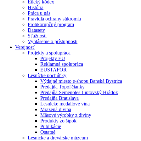
Etický kódex
História
Práca u nás
Pravidlá ochrany súkromia
Protikorupčný program
Datasety
Sťažnosti
Vyhlásenie o prístupnosti
Verejnosť
Projekty a spolupráca
Projekty EU
Reklamná spolupráca
EUSTAFOR
Lesnícke pochúťky
Výdajné miesto e-shopu Banská Bystrica
Predajňa Topoľčianky
Predajňa Semenoles Liptovský Hrádok
Predajňa Bratislava
Lesnícke medailové vína
Mrazená divina
Mäsové výrobky z diviny
Produkty zo šípok
Publikácie
Ostatné
Lesnícke a drevárske múzeum