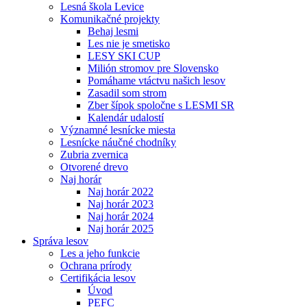
Lesná škola Levice
Komunikačné projekty
Behaj lesmi
Les nie je smetisko
LESY SKI CUP
Milión stromov pre Slovensko
Pomáhame vtáctvu našich lesov
Zasadil som strom
Zber šípok spoločne s LESMI SR
Kalendár udalostí
Významné lesnícke miesta
Lesnícke náučné chodníky
Zubria zvernica
Otvorené drevo
Naj horár
Naj horár 2022
Naj horár 2023
Naj horár 2024
Naj horár 2025
Správa lesov
Les a jeho funkcie
Ochrana prírody
Certifikácia lesov
Úvod
PEFC