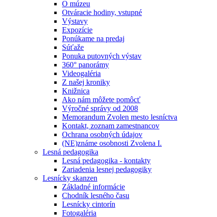
O múzeu
Otváracie hodiny, vstupné
Výstavy
Expozície
Ponúkame na predaj
Súťaže
Ponuka putovných výstav
360° panorámy
Videogaléria
Z našej kroniky
Knižnica
Ako nám môžete pomôcť
Výročné správy od 2008
Memorandum Zvolen mesto lesníctva
Kontakt, zoznam zamestnancov
Ochrana osobných údajov
(NE)známe osobnosti Zvolena I.
Lesná pedagogika
Lesná pedagogika - kontakty
Zariadenia lesnej pedagogiky
Lesnícky skanzen
Základné informácie
Chodník lesného času
Lesnícky cintorín
Fotogaléria