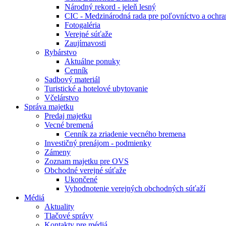
Národný rekord - jeleň lesný
CIC - Medzinárodná rada pre poľovníctvo a ochra
Fotogaléria
Verejné súťaže
Zaujímavosti
Rybárstvo
Aktuálne ponuky
Cenník
Sadbový materiál
Turistické a hotelové ubytovanie
Včelárstvo
Správa majetku
Predaj majetku
Vecné bremená
Cenník za zriadenie vecného bremena
Investičný prenájom - podmienky
Zámeny
Zoznam majetku pre OVS
Obchodné verejné súťaže
Ukončené
Vyhodnotenie verejných obchodných súťaží
Médiá
Aktuality
Tlačové správy
Kontakty pre médiá