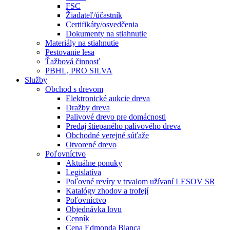
FSC
Žiadateľ/účastník
Certifikáty/osvedčenia
Dokumenty na stiahnutie
Materiály na stiahnutie
Pestovanie lesa
Ťažbová činnosť
PBHL, PRO SILVA
Služby
Obchod s drevom
Elektronické aukcie dreva
Dražby dreva
Palivové drevo pre domácnosti
Predaj štiepaného palivového dreva
Obchodné verejné súťaže
Otvorené drevo
Poľovníctvo
Aktuálne ponuky
Legislatíva
Poľovné revíry v trvalom užívaní LESOV SR
Katalógy zhodov a trofejí
Poľovníctvo
Objednávka lovu
Cenník
Cena Edmonda Blanca