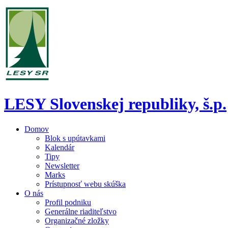
LESY Slovenskej republiky, š.p.
Domov
Blok s upútavkami
Kalendár
Tipy
Newsletter
Marks
Prístupnosť webu skúška
O nás
Profil podniku
Generálne riaditeľstvo
Organizačné zložky