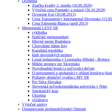
Ocenenia
Značka kvality 2. stupňa (16.09.2020)
Výročná cena Pamiatky a múzeá (26.10.2018)
Ocenenie Esri (20.08.2015)
Cena Transparency International Slovensko (15.0
Cena Edmonda Blanca (apríl 2013)
Memorandá LESY SR
cyklistika
Haličské memorandum
Hlavné mesto Bratislava
Chorvátske štátne lesy
Kazašská republika
klub slovenských turistov
Lesná pedagogika v Lesoparku Hlboké - Bojnice
Milión stromov pre Slovensko
Novohradskí lesníci a poľovníci deťom
O porozumení a spolupráci v oblasti lesníctva (kra
Požiarny detekčný systém s MV SR
Pro Silva Slovakia
Slovenská poľnohospodárska univerzita v Nitre
Smolenický kras
Ukrajina
včelárstvo
Výročné správy
Oznamovanie protispoločenskej činnosti