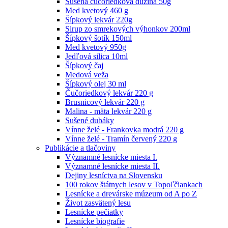
Sušená čučoriedková dužina 50g
Med kvetový 460 g
Šípkový lekvár 220g
Sirup zo smrekových výhonkov 200ml
Šípkový šotík 150ml
Med kvetový 950g
Jedľová silica 10ml
Šípkový čaj
Medová veža
Šípkový olej 30 ml
Čučoriedkový lekvár 220 g
Brusnicový lekvár 220 g
Malina - mäta lekvár 220 g
Sušené dubáky
Vínne želé - Frankovka modrá 220 g
Vínne želé - Tramín červený 220 g
Publikácie a tlačoviny
Významné lesnícke miesta I.
Významné lesnícke miesta II.
Dejiny lesníctva na Slovensku
100 rokov štátnych lesov v Topoľčiankach
Lesnícke a drevárske múzeum od A po Z
Život zasvätený lesu
Lesnícke pečiatky
Lesnícke biografie