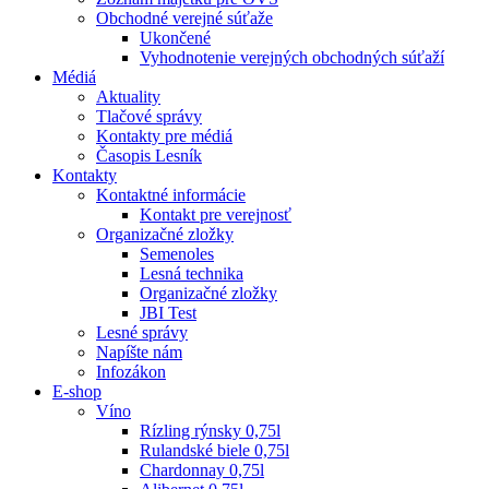
Obchodné verejné súťaže
Ukončené
Vyhodnotenie verejných obchodných súťaží
Médiá
Aktuality
Tlačové správy
Kontakty pre médiá
Časopis Lesník
Kontakty
Kontaktné informácie
Kontakt pre verejnosť
Organizačné zložky
Semenoles
Lesná technika
Organizačné zložky
JBI Test
Lesné správy
Napíšte nám
Infozákon
E-shop
Víno
Rízling rýnsky 0,75l
Rulandské biele 0,75l
Chardonnay 0,75l