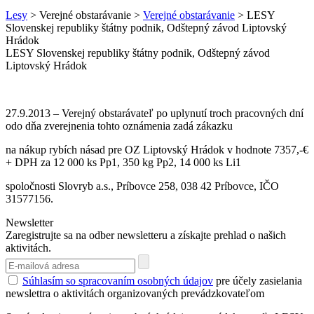
Lesy
> Verejné obstarávanie >
Verejné obstarávanie
> LESY
Slovenskej republiky štátny podnik, Odštepný závod Liptovský
Hrádok
LESY Slovenskej republiky štátny podnik, Odštepný závod
Liptovský Hrádok
27.9.2013 – Verejný obstarávateľ po uplynutí troch pracovných dní
odo dňa zverejnenia tohto oznámenia zadá zákazku
na nákup rybích násad pre OZ Liptovský Hrádok v hodnote 7357,-€
+ DPH za 12 000 ks Pp1, 350 kg Pp2, 14 000 ks Li1
spoločnosti Slovryb a.s., Príbovce 258, 038 42 Príbovce, IČO
31577156.
Newsletter
Zaregistrujte sa na odber newsletteru a získajte prehlad o našich
aktivitách.
Súhlasím so spracovaním osobných údajov
pre účely zasielania
newslettra o aktivitách organizovaných prevádzkovateľom