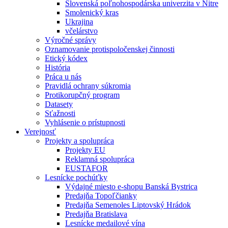
Slovenská poľnohospodárska univerzita v Nitre
Smolenický kras
Ukrajina
včelárstvo
Výročné správy
Oznamovanie protispoločenskej činnosti
Etický kódex
História
Práca u nás
Pravidlá ochrany súkromia
Protikorupčný program
Datasety
Sťažnosti
Vyhlásenie o prístupnosti
Verejnosť
Projekty a spolupráca
Projekty EU
Reklamná spolupráca
EUSTAFOR
Lesnícke pochúťky
Výdajné miesto e-shopu Banská Bystrica
Predajňa Topoľčianky
Predajňa Semenoles Liptovský Hrádok
Predajňa Bratislava
Lesnícke medailové vína