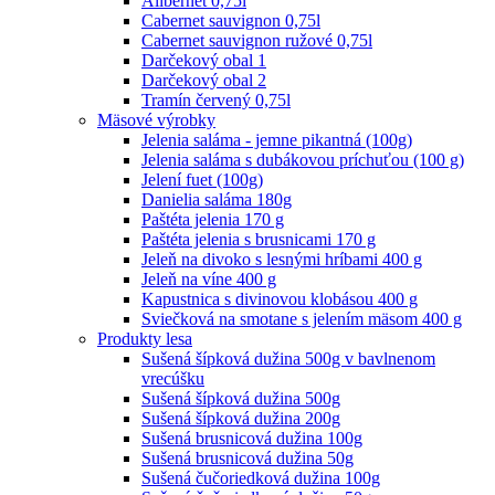
Alibernet 0,75l
Cabernet sauvignon 0,75l
Cabernet sauvignon ružové 0,75l
Darčekový obal 1
Darčekový obal 2
Tramín červený 0,75l
Mäsové výrobky
Jelenia saláma - jemne pikantná (100g)
Jelenia saláma s dubákovou príchuťou (100 g)
Jelení fuet (100g)
Danielia saláma 180g
Paštéta jelenia 170 g
Paštéta jelenia s brusnicami 170 g
Jeleň na divoko s lesnými hríbami 400 g
Jeleň na víne 400 g
Kapustnica s divinovou klobásou 400 g
Sviečková na smotane s jelením mäsom 400 g
Produkty lesa
Sušená šípková dužina 500g v bavlnenom
vrecúšku
Sušená šípková dužina 500g
Sušená šípková dužina 200g
Sušená brusnicová dužina 100g
Sušená brusnicová dužina 50g
Sušená čučoriedková dužina 100g