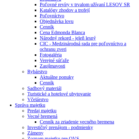
Poľovné revíry v trvalom užívaní LESOV SR
Katalógy zhodov a trofejí
Poľovníctvo
Objednávka lovu
Cenník
Cena Edmonda Blanca
Národný rekord - jeleň lesný
CIC - Medzinárodná rada pre poľovníctvo a
ochranu zveri
Fotogaléria
Verejné súťaže
Zaujímavosti
Rybárstvo
Aktuálne ponuky
Cenník
Sadbový materiál
Turistické a hotelové ubytovanie
Včelárstvo
Správa majetku
Predaj majetku
Vecné bremená
Cenník za zriadenie vecného bremena
Investičný prenájom - podmienky
Zámeny
Zoznam majetku pre OVS