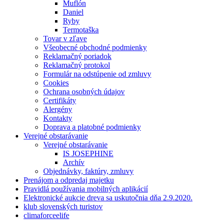
Muflón
Daniel
Ryby
Termotaška
Tovar v zľave
Všeobecné obchodné podmienky
Reklamačný poriadok
Reklamačný protokol
Formulár na odstúpenie od zmluvy
Cookies
Ochrana osobných údajov
Certifikáty
Alergény
Kontakty
Doprava a platobné podmienky
Verejné obstarávanie
Verejné obstarávanie
IS JOSEPHINE
Archív
Objednávky, faktúry, zmluvy
Prenájom a odpredaj majetku
Pravidlá používania mobilných aplikácií
Elektronické aukcie dreva sa uskutočnia dňa 2.9.2020.
klub slovenských turistov
climaforceelife