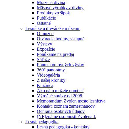
Mrazená divina
Mäsové výrobky z diviny
Produkty zo šípok
Publikácie
Ostatné
Lesnícke a drevárske múzeum
O múzeu
Otváracie hodiny, vstupné
Výstavy
Expozície
Ponúkame na predaj
Súťaže
Ponuka putovných výstav
360° panorámy
Videogaléria
Z našej kroniky
Knižnica
Ako nám môžete pomôcť
Výročné správy od 2008
Memorandum Zvolen mesto lesníctva
Kontakt, zoznam zamestnancov
Ochrana osobných údajov
(NE)známe osobnosti Zvolena I.
Lesná pedagogika
Lesná pedagogika - kontakty