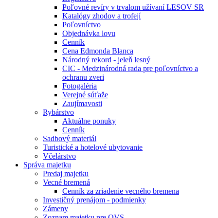
Poľovné revíry v trvalom užívaní LESOV SR
Katalógy zhodov a trofejí
Poľovníctvo
Objednávka lovu
Cenník
Cena Edmonda Blanca
Národný rekord - jeleň lesný
CIC - Medzinárodná rada pre poľovníctvo a
ochranu zveri
Fotogaléria
Verejné súťaže
Zaujímavosti
Rybárstvo
Aktuálne ponuky
Cenník
Sadbový materiál
Turistické a hotelové ubytovanie
Včelárstvo
Správa majetku
Predaj majetku
Vecné bremená
Cenník za zriadenie vecného bremena
Investičný prenájom - podmienky
Zámeny
Zoznam majetku pre OVS