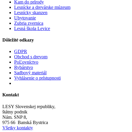
Kam do prírody
Lesnícke a drevárske múzeum
Lesnícky skanzen
Ubytovanie
Zubria zvernica
Lesná škola Levice
Dôležité odkazy
GDPR
Obchod s drevom
PoĽovníctvo
Rybárstvo
Sadbový materiál
Vyhlásenie o prístupnosti
Kontakt
LESY Slovenskej republiky,
štátny podnik
Nám. SNP 8,
975 66 Banská Bystrica
Všetky kontakty