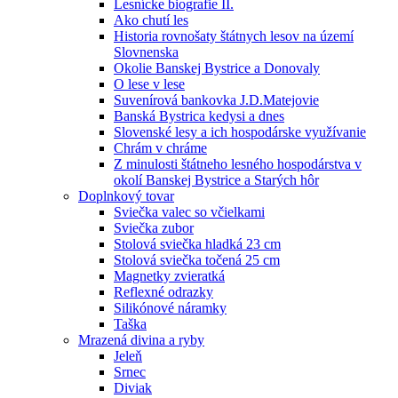
Lesnícke biografie II.
Ako chutí les
Historia rovnošaty štátnych lesov na území
Slovnenska
Okolie Banskej Bystrice a Donovaly
O lese v lese
Suvenírová bankovka J.D.Matejovie
Banská Bystrica kedysi a dnes
Slovenské lesy a ich hospodárske využívanie
Chrám v chráme
Z minulosti štátneho lesného hospodárstva v
okolí Banskej Bystrice a Starých hôr
Doplnkový tovar
Sviečka valec so včielkami
Sviečka zubor
Stolová sviečka hladká 23 cm
Stolová sviečka točená 25 cm
Magnetky zvieratká
Reflexné odrazky
Silikónové náramky
Taška
Mrazená divina a ryby
Jeleň
Srnec
Diviak