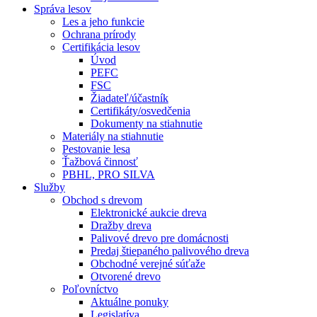
Správa lesov
Les a jeho funkcie
Ochrana prírody
Certifikácia lesov
Úvod
PEFC
FSC
Žiadateľ/účastník
Certifikáty/osvedčenia
Dokumenty na stiahnutie
Materiály na stiahnutie
Pestovanie lesa
Ťažbová činnosť
PBHL, PRO SILVA
Služby
Obchod s drevom
Elektronické aukcie dreva
Dražby dreva
Palivové drevo pre domácnosti
Predaj štiepaného palivového dreva
Obchodné verejné súťaže
Otvorené drevo
Poľovníctvo
Aktuálne ponuky
Legislatíva