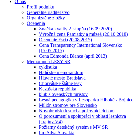
O nás
Profil podniku
Generálne riaditeľstvo
Organizačné zložky
Ocenenia
Značka kvality 2. stupňa (16.09.2020)
Výročná cena Pamiatky a múzeá (26.10.2018)
Ocenenie Esri (20.08.2015)
Cena Transparency International Slovensko
(15.05.2015)
Cena Edmonda Blanca (apríl 2013)
Memorandá LESY SR
cyklistika
Haličské memorandum
Hlavné mesto Bratislava
Chorvátske štátne lesy
Kazašská republika
klub slovenských turistov
Lesná pedagogika v Lesoparku Hlboké - Bojnice
Milión stromov pre Slovensko
Novohradskí lesníci a poľovníci deťom
O porozumení a spolupráci v oblasti lesníctva
(krajiny V4)
Požiarny detekčný systém s MV SR
Pro Silva Slovakia