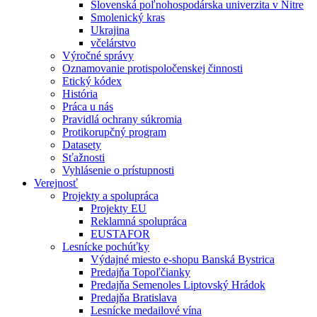
Slovenská poľnohospodárska univerzita v Nitre
Smolenický kras
Ukrajina
včelárstvo
Výročné správy
Oznamovanie protispoločenskej činnosti
Etický kódex
História
Práca u nás
Pravidlá ochrany súkromia
Protikorupčný program
Datasety
Sťažnosti
Vyhlásenie o prístupnosti
Verejnosť
Projekty a spolupráca
Projekty EU
Reklamná spolupráca
EUSTAFOR
Lesnícke pochúťky
Výdajné miesto e-shopu Banská Bystrica
Predajňa Topoľčianky
Predajňa Semenoles Liptovský Hrádok
Predajňa Bratislava
Lesnícke medailové vína