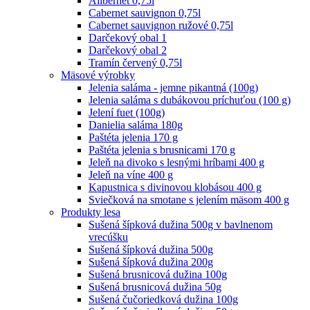
Alibernet 0,75l
Cabernet sauvignon 0,75l
Cabernet sauvignon ružové 0,75l
Darčekový obal 1
Darčekový obal 2
Tramín červený 0,75l
Mäsové výrobky
Jelenia saláma - jemne pikantná (100g)
Jelenia saláma s dubákovou príchuťou (100 g)
Jelení fuet (100g)
Danielia saláma 180g
Paštéta jelenia 170 g
Paštéta jelenia s brusnicami 170 g
Jeleň na divoko s lesnými hríbami 400 g
Jeleň na víne 400 g
Kapustnica s divinovou klobásou 400 g
Sviečková na smotane s jelením mäsom 400 g
Produkty lesa
Sušená šípková dužina 500g v bavlnenom
vrecúšku
Sušená šípková dužina 500g
Sušená šípková dužina 200g
Sušená brusnicová dužina 100g
Sušená brusnicová dužina 50g
Sušená čučoriedková dužina 100g