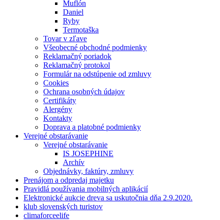
Muflón
Daniel
Ryby
Termotaška
Tovar v zľave
Všeobecné obchodné podmienky
Reklamačný poriadok
Reklamačný protokol
Formulár na odstúpenie od zmluvy
Cookies
Ochrana osobných údajov
Certifikáty
Alergény
Kontakty
Doprava a platobné podmienky
Verejné obstarávanie
Verejné obstarávanie
IS JOSEPHINE
Archív
Objednávky, faktúry, zmluvy
Prenájom a odpredaj majetku
Pravidlá používania mobilných aplikácií
Elektronické aukcie dreva sa uskutočnia dňa 2.9.2020.
klub slovenských turistov
climaforceelife