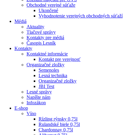
Obchodné verejné súťaže
Ukončené
Vyhodnotenie verejných obchodných súťaží
Médiá
Aktuality
Tlačové správy
Kontakty pre médiá
Časopis Lesník
Kontakty
Kontaktné informácie
Kontakt pre verejnosť
Organizačné zložky
Semenoles
Lesná technika
Organizačné zložky
JBI Test
Lesné správy
Napíšte nám
Infozákon
E-shop
Víno
Rízling rýnsky 0,75l
Rulandské biele 0,75l
Chardonnay 0,75l