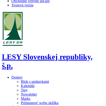
Obchodné verejné súťaže
Textová verzia
LESY Slovenskej republiky,
š.p.
Domov
Blok s upútavkami
Kalendár
Tipy
Newsletter
Marks
Prístupnosť webu skúška