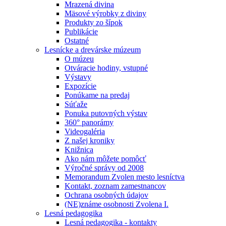
Mrazená divina
Mäsové výrobky z diviny
Produkty zo šípok
Publikácie
Ostatné
Lesnícke a drevárske múzeum
O múzeu
Otváracie hodiny, vstupné
Výstavy
Expozície
Ponúkame na predaj
Súťaže
Ponuka putovných výstav
360° panorámy
Videogaléria
Z našej kroniky
Knižnica
Ako nám môžete pomôcť
Výročné správy od 2008
Memorandum Zvolen mesto lesníctva
Kontakt, zoznam zamestnancov
Ochrana osobných údajov
(NE)známe osobnosti Zvolena I.
Lesná pedagogika
Lesná pedagogika - kontakty