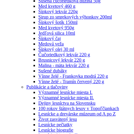
Sušená čučoriedková dužina 50g
Med kvetový 460 g
Šípkový lekvár 220g
Sirup zo smrekových výhonkov 200ml
Šípkový šotík 150ml
Med kvetový 950g
Jedľová silica 10ml
Šípkový čaj
Medová veža
Šípkový olej 30 ml
Čučoriedkový lekvár 220 g
Brusnicový lekvár 220 g
Malina - mäta lekvár 220 g
Sušené dubáky
Vínne želé - Frankovka modrá 220 g
Vínne želé - Tramín červený 220 g
Publikácie a tlačoviny
Významné lesnícke miesta I.
Významné lesnícke miesta II.
Dejiny lesníctva na Slovensku
100 rokov štátnych lesov v Topoľčiankach
Lesnícke a drevárske múzeum od A po Z
Život zasvätený lesu
Lesnícke pečiatky
Lesnícke biografie