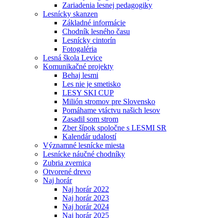
Zariadenia lesnej pedagogiky
Lesnícky skanzen
Základné informácie
Chodník lesného času
Lesnícky cintorín
Fotogaléria
Lesná škola Levice
Komunikačné projekty
Behaj lesmi
Les nie je smetisko
LESY SKI CUP
Milión stromov pre Slovensko
Pomáhame vtáctvu našich lesov
Zasadil som strom
Zber šípok spoločne s LESMI SR
Kalendár udalostí
Významné lesnícke miesta
Lesnícke náučné chodníky
Zubria zvernica
Otvorené drevo
Naj horár
Naj horár 2022
Naj horár 2023
Naj horár 2024
Naj horár 2025