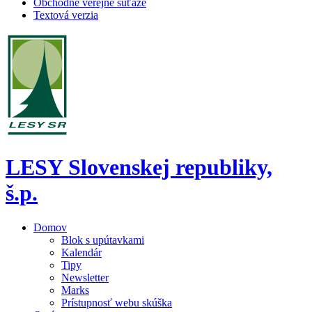
Obchodné verejné súťaže
Textová verzia
LESY Slovenskej republiky,
š.p.
Domov
Blok s upútavkami
Kalendár
Tipy
Newsletter
Marks
Prístupnosť webu skúška