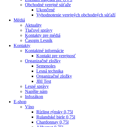
Obchodné verejné súťaže
Ukončené
Vyhodnotenie verejných obchodných súťaží
Médiá
Aktuality
Tlačové správy
Kontakty pre médiá
Časopis Lesník
Kontakty
Kontaktné informácie
Kontakt pre verejnosť
Organizačné zložky
Semenoles
Lesná technika
Organizačné zložky
JBI Test
Lesné správy
Napíšte nám
Infozákon
E-shop
Víno
Rízling rýnsky 0,75l
Rulandské biele 0,75l
Chardonnay 0,75l