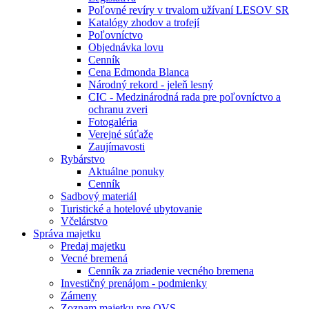
Poľovné revíry v trvalom užívaní LESOV SR
Katalógy zhodov a trofejí
Poľovníctvo
Objednávka lovu
Cenník
Cena Edmonda Blanca
Národný rekord - jeleň lesný
CIC - Medzinárodná rada pre poľovníctvo a
ochranu zveri
Fotogaléria
Verejné súťaže
Zaujímavosti
Rybárstvo
Aktuálne ponuky
Cenník
Sadbový materiál
Turistické a hotelové ubytovanie
Včelárstvo
Správa majetku
Predaj majetku
Vecné bremená
Cenník za zriadenie vecného bremena
Investičný prenájom - podmienky
Zámeny
Zoznam majetku pre OVS