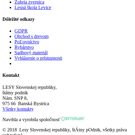
Zubria zvernica
Lesná škola Levice
Dôležité odkazy
GDPR
Obchod s drevom
PoĽovníctvo
Rybárstvo
Sadbový materiál
Vyhlásenie o prístupnosti
Kontakt
LESY Slovenskej republiky,
štátny podnik
Nám. SNP 8,
975 66 Banská Bystrica
Všetky kontakty
Navrhla a vyrobila spoločnosť
© 2018 Lesy Slovenskej republiky, štÁtny pOdnik, všetky práva