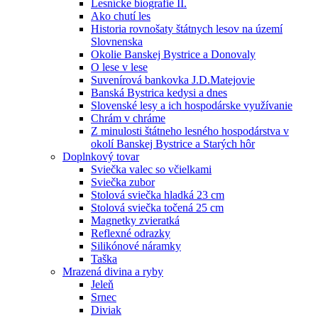
Lesnícke biografie II.
Ako chutí les
Historia rovnošaty štátnych lesov na území
Slovnenska
Okolie Banskej Bystrice a Donovaly
O lese v lese
Suvenírová bankovka J.D.Matejovie
Banská Bystrica kedysi a dnes
Slovenské lesy a ich hospodárske využívanie
Chrám v chráme
Z minulosti štátneho lesného hospodárstva v
okolí Banskej Bystrice a Starých hôr
Doplnkový tovar
Sviečka valec so včielkami
Sviečka zubor
Stolová sviečka hladká 23 cm
Stolová sviečka točená 25 cm
Magnetky zvieratká
Reflexné odrazky
Silikónové náramky
Taška
Mrazená divina a ryby
Jeleň
Srnec
Diviak