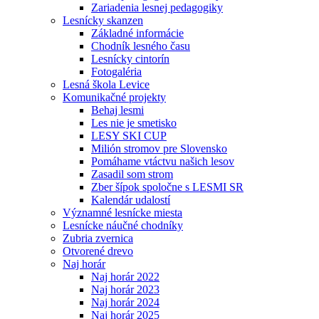
Zariadenia lesnej pedagogiky
Lesnícky skanzen
Základné informácie
Chodník lesného času
Lesnícky cintorín
Fotogaléria
Lesná škola Levice
Komunikačné projekty
Behaj lesmi
Les nie je smetisko
LESY SKI CUP
Milión stromov pre Slovensko
Pomáhame vtáctvu našich lesov
Zasadil som strom
Zber šípok spoločne s LESMI SR
Kalendár udalostí
Významné lesnícke miesta
Lesnícke náučné chodníky
Zubria zvernica
Otvorené drevo
Naj horár
Naj horár 2022
Naj horár 2023
Naj horár 2024
Naj horár 2025