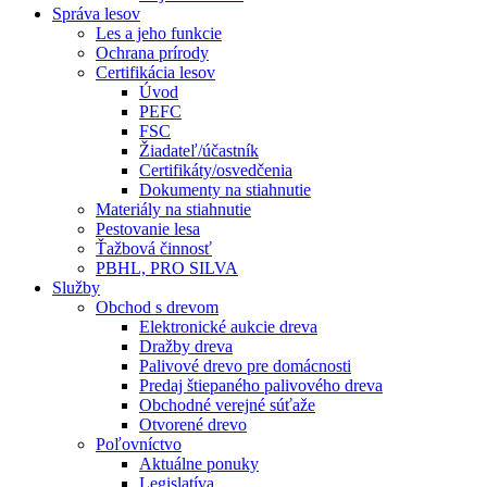
Správa lesov
Les a jeho funkcie
Ochrana prírody
Certifikácia lesov
Úvod
PEFC
FSC
Žiadateľ/účastník
Certifikáty/osvedčenia
Dokumenty na stiahnutie
Materiály na stiahnutie
Pestovanie lesa
Ťažbová činnosť
PBHL, PRO SILVA
Služby
Obchod s drevom
Elektronické aukcie dreva
Dražby dreva
Palivové drevo pre domácnosti
Predaj štiepaného palivového dreva
Obchodné verejné súťaže
Otvorené drevo
Poľovníctvo
Aktuálne ponuky
Legislatíva