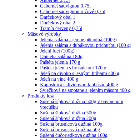
Alibernet 0,75l
Cabernet sauvignon 0,75l
Cabernet sauvignon ružové 0,75l
Darčekový obal 1
Darčekový obal 2
Tramín červený 0,75l
Mäsové výrobky
Jelenia saláma - jemne pikantná (100g)
Jelenia saláma s dubákovou príchuťou (100 g)
Jelení fuet (100g)
Danielia saláma 180g
Paštéta jelenia 170 g
Paštéta jelenia s brusnicami 170 g
Jeleň na divoko s lesnými hríbami 400 g
Jeleň na víne 400 g
Kapustnica s divinovou klobásou 400 g
Sviečková na smotane s jelením mäsom 400 g
Produkty lesa
Sušená šípková dužina 500g v bavlnenom
vrecúšku
Sušená šípková dužina 500g
Sušená šípková dužina 200g
Sušená brusnicová dužina 100g
Sušená brusnicová dužina 50g
Sušená čučoriedková dužina 100g