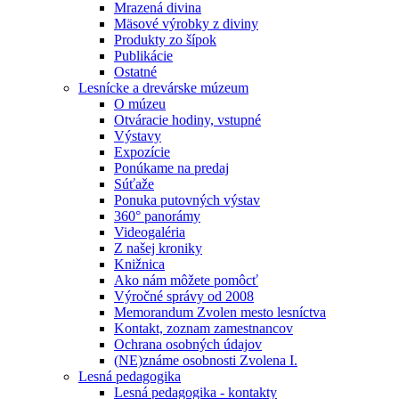
Mrazená divina
Mäsové výrobky z diviny
Produkty zo šípok
Publikácie
Ostatné
Lesnícke a drevárske múzeum
O múzeu
Otváracie hodiny, vstupné
Výstavy
Expozície
Ponúkame na predaj
Súťaže
Ponuka putovných výstav
360° panorámy
Videogaléria
Z našej kroniky
Knižnica
Ako nám môžete pomôcť
Výročné správy od 2008
Memorandum Zvolen mesto lesníctva
Kontakt, zoznam zamestnancov
Ochrana osobných údajov
(NE)známe osobnosti Zvolena I.
Lesná pedagogika
Lesná pedagogika - kontakty