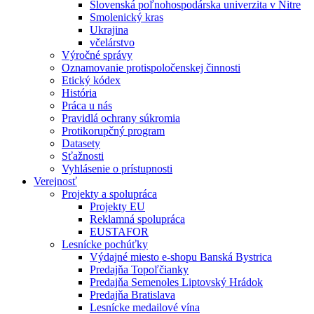
Slovenská poľnohospodárska univerzita v Nitre
Smolenický kras
Ukrajina
včelárstvo
Výročné správy
Oznamovanie protispoločenskej činnosti
Etický kódex
História
Práca u nás
Pravidlá ochrany súkromia
Protikorupčný program
Datasety
Sťažnosti
Vyhlásenie o prístupnosti
Verejnosť
Projekty a spolupráca
Projekty EU
Reklamná spolupráca
EUSTAFOR
Lesnícke pochúťky
Výdajné miesto e-shopu Banská Bystrica
Predajňa Topoľčianky
Predajňa Semenoles Liptovský Hrádok
Predajňa Bratislava
Lesnícke medailové vína