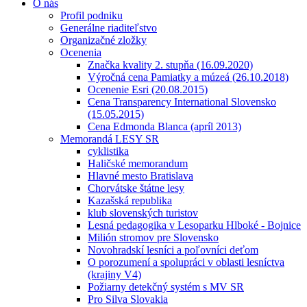
O nás
Profil podniku
Generálne riaditeľstvo
Organizačné zložky
Ocenenia
Značka kvality 2. stupňa (16.09.2020)
Výročná cena Pamiatky a múzeá (26.10.2018)
Ocenenie Esri (20.08.2015)
Cena Transparency International Slovensko
(15.05.2015)
Cena Edmonda Blanca (apríl 2013)
Memorandá LESY SR
cyklistika
Haličské memorandum
Hlavné mesto Bratislava
Chorvátske štátne lesy
Kazašská republika
klub slovenských turistov
Lesná pedagogika v Lesoparku Hlboké - Bojnice
Milión stromov pre Slovensko
Novohradskí lesníci a poľovníci deťom
O porozumení a spolupráci v oblasti lesníctva
(krajiny V4)
Požiarny detekčný systém s MV SR
Pro Silva Slovakia