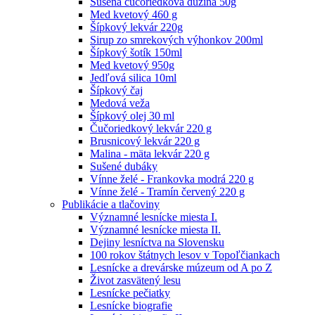
Sušená čučoriedková dužina 50g
Med kvetový 460 g
Šípkový lekvár 220g
Sirup zo smrekových výhonkov 200ml
Šípkový šotík 150ml
Med kvetový 950g
Jedľová silica 10ml
Šípkový čaj
Medová veža
Šípkový olej 30 ml
Čučoriedkový lekvár 220 g
Brusnicový lekvár 220 g
Malina - mäta lekvár 220 g
Sušené dubáky
Vínne želé - Frankovka modrá 220 g
Vínne želé - Tramín červený 220 g
Publikácie a tlačoviny
Významné lesnícke miesta I.
Významné lesnícke miesta II.
Dejiny lesníctva na Slovensku
100 rokov štátnych lesov v Topoľčiankach
Lesnícke a drevárske múzeum od A po Z
Život zasvätený lesu
Lesnícke pečiatky
Lesnícke biografie