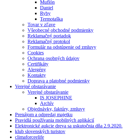
Muflón
Daniel
Ryby
Termotaška
Tovar v zľave
Všeobecné obchodné podmienky
Reklamačný poriadok
Reklamačný protokol
Formulár na odstúpenie od zmluvy
Cookies
Ochrana osobných údajov
Certifikáty
Alergény
Kontakty
Doprava a platobné podmienky
Verejné obstarávanie
Verejné obstarávanie
IS JOSEPHINE
Archív
Objednávky, faktúry, zmluvy
Prenájom a odpredaj majetku
Pravidlá používania mobilných aplikácií
Elektronické aukcie dreva sa uskutočnia dňa 2.9.2020.
klub slovenských turistov
climaforceelife