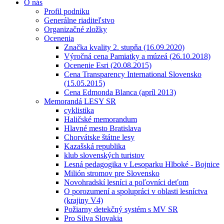
O nás
Profil podniku
Generálne riaditeľstvo
Organizačné zložky
Ocenenia
Značka kvality 2. stupňa (16.09.2020)
Výročná cena Pamiatky a múzeá (26.10.2018)
Ocenenie Esri (20.08.2015)
Cena Transparency International Slovensko
(15.05.2015)
Cena Edmonda Blanca (apríl 2013)
Memorandá LESY SR
cyklistika
Haličské memorandum
Hlavné mesto Bratislava
Chorvátske štátne lesy
Kazašská republika
klub slovenských turistov
Lesná pedagogika v Lesoparku Hlboké - Bojnice
Milión stromov pre Slovensko
Novohradskí lesníci a poľovníci deťom
O porozumení a spolupráci v oblasti lesníctva
(krajiny V4)
Požiarny detekčný systém s MV SR
Pro Silva Slovakia