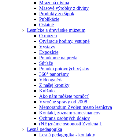
Mrazená divina
Mäsové výrobky z diviny
Produkty zo šípok
Publikácie
Ostatné
Lesnícke a drevárske múzeum
O múzeu
Otváracie hodiny, vstupné
Výstavy
Expozície
Ponúkame na predaj
Súťaže
Ponuka putovných výstav
360° panorámy
Videogaléria
Z našej kroniky
Knižnica
Ako nám môžete pomôcť
Výročné správy od 2008
Memorandum Zvolen mesto lesníctva
Kontakt, zoznam zamestnancov
Ochrana osobných údajov
(NE)známe osobnosti Zvolena I.
Lesná pedagogika
Lesná pedagogika - kontakty