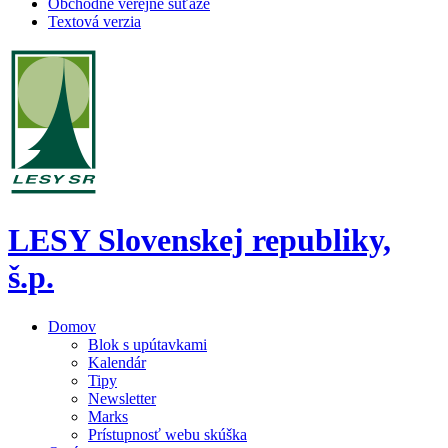
Obchodné verejné súťaže
Textová verzia
LESY Slovenskej republiky,
š.p.
Domov
Blok s upútavkami
Kalendár
Tipy
Newsletter
Marks
Prístupnosť webu skúška