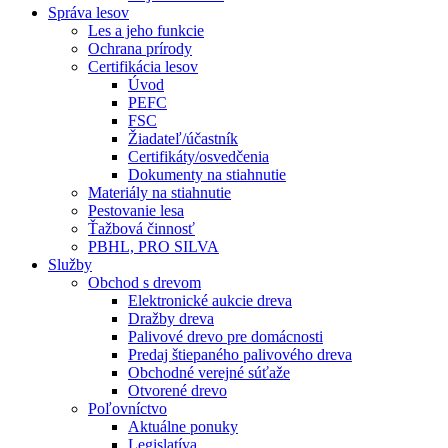
Správa lesov
Les a jeho funkcie
Ochrana prírody
Certifikácia lesov
Úvod
PEFC
FSC
Žiadateľ/účastník
Certifikáty/osvedčenia
Dokumenty na stiahnutie
Materiály na stiahnutie
Pestovanie lesa
Ťažbová činnosť
PBHL, PRO SILVA
Služby
Obchod s drevom
Elektronické aukcie dreva
Dražby dreva
Palivové drevo pre domácnosti
Predaj štiepaného palivového dreva
Obchodné verejné súťaže
Otvorené drevo
Poľovníctvo
Aktuálne ponuky
Legislatíva