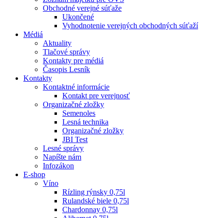
Obchodné verejné súťaže
Ukončené
Vyhodnotenie verejných obchodných súťaží
Médiá
Aktuality
Tlačové správy
Kontakty pre médiá
Časopis Lesník
Kontakty
Kontaktné informácie
Kontakt pre verejnosť
Organizačné zložky
Semenoles
Lesná technika
Organizačné zložky
JBI Test
Lesné správy
Napíšte nám
Infozákon
E-shop
Víno
Rízling rýnsky 0,75l
Rulandské biele 0,75l
Chardonnay 0,75l