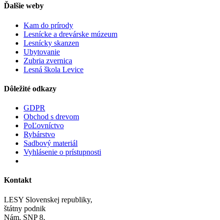
Ďalšie weby
Kam do prírody
Lesnícke a drevárske múzeum
Lesnícky skanzen
Ubytovanie
Zubria zvernica
Lesná škola Levice
Dôležité odkazy
GDPR
Obchod s drevom
PoĽovníctvo
Rybárstvo
Sadbový materiál
Vyhlásenie o prístupnosti
Kontakt
LESY Slovenskej republiky,
štátny podnik
Nám. SNP 8,