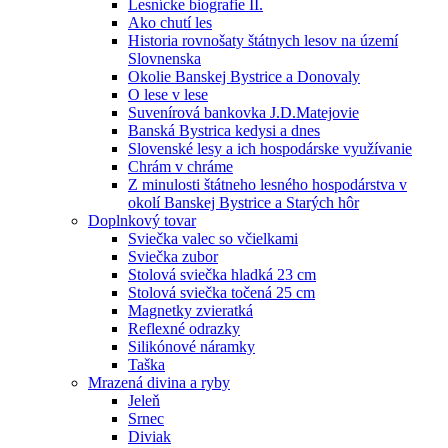
Lesnícke biografie II.
Ako chutí les
Historia rovnošaty štátnych lesov na území
Slovnenska
Okolie Banskej Bystrice a Donovaly
O lese v lese
Suvenírová bankovka J.D.Matejovie
Banská Bystrica kedysi a dnes
Slovenské lesy a ich hospodárske využívanie
Chrám v chráme
Z minulosti štátneho lesného hospodárstva v
okolí Banskej Bystrice a Starých hôr
Doplnkový tovar
Sviečka valec so včielkami
Sviečka zubor
Stolová sviečka hladká 23 cm
Stolová sviečka točená 25 cm
Magnetky zvieratká
Reflexné odrazky
Silikónové náramky
Taška
Mrazená divina a ryby
Jeleň
Srnec
Diviak