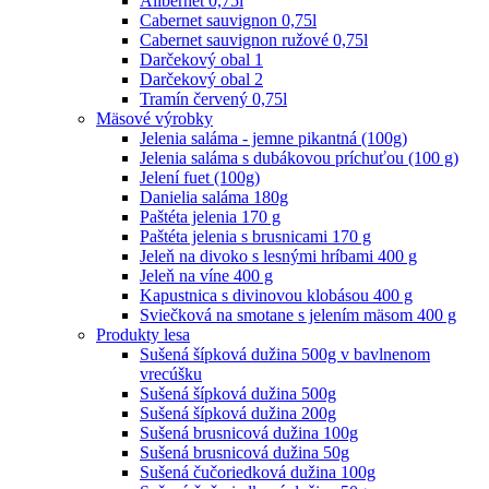
Alibernet 0,75l
Cabernet sauvignon 0,75l
Cabernet sauvignon ružové 0,75l
Darčekový obal 1
Darčekový obal 2
Tramín červený 0,75l
Mäsové výrobky
Jelenia saláma - jemne pikantná (100g)
Jelenia saláma s dubákovou príchuťou (100 g)
Jelení fuet (100g)
Danielia saláma 180g
Paštéta jelenia 170 g
Paštéta jelenia s brusnicami 170 g
Jeleň na divoko s lesnými hríbami 400 g
Jeleň na víne 400 g
Kapustnica s divinovou klobásou 400 g
Sviečková na smotane s jelením mäsom 400 g
Produkty lesa
Sušená šípková dužina 500g v bavlnenom
vrecúšku
Sušená šípková dužina 500g
Sušená šípková dužina 200g
Sušená brusnicová dužina 100g
Sušená brusnicová dužina 50g
Sušená čučoriedková dužina 100g