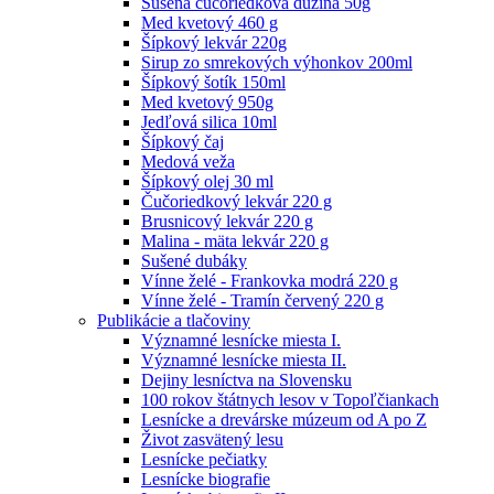
Sušená čučoriedková dužina 50g
Med kvetový 460 g
Šípkový lekvár 220g
Sirup zo smrekových výhonkov 200ml
Šípkový šotík 150ml
Med kvetový 950g
Jedľová silica 10ml
Šípkový čaj
Medová veža
Šípkový olej 30 ml
Čučoriedkový lekvár 220 g
Brusnicový lekvár 220 g
Malina - mäta lekvár 220 g
Sušené dubáky
Vínne želé - Frankovka modrá 220 g
Vínne želé - Tramín červený 220 g
Publikácie a tlačoviny
Významné lesnícke miesta I.
Významné lesnícke miesta II.
Dejiny lesníctva na Slovensku
100 rokov štátnych lesov v Topoľčiankach
Lesnícke a drevárske múzeum od A po Z
Život zasvätený lesu
Lesnícke pečiatky
Lesnícke biografie