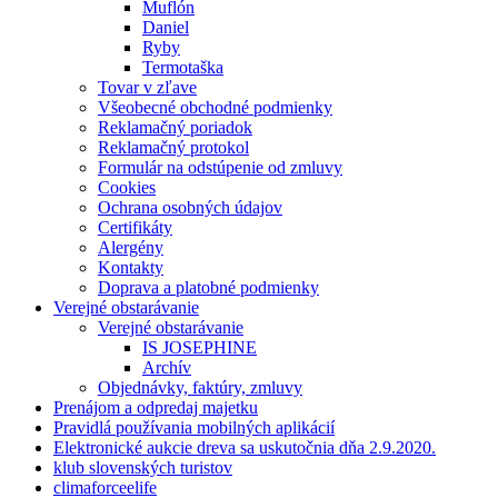
Muflón
Daniel
Ryby
Termotaška
Tovar v zľave
Všeobecné obchodné podmienky
Reklamačný poriadok
Reklamačný protokol
Formulár na odstúpenie od zmluvy
Cookies
Ochrana osobných údajov
Certifikáty
Alergény
Kontakty
Doprava a platobné podmienky
Verejné obstarávanie
Verejné obstarávanie
IS JOSEPHINE
Archív
Objednávky, faktúry, zmluvy
Prenájom a odpredaj majetku
Pravidlá používania mobilných aplikácií
Elektronické aukcie dreva sa uskutočnia dňa 2.9.2020.
klub slovenských turistov
climaforceelife