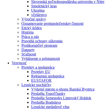
Slovenská poľnohospodárska univerzita v Nitre
Smolenický kras
Ukrajina
včelárstvo
Výročné správy
Oznamovanie protispoločenskej činnosti
Etický kódex
História
Práca u nás
Pravidlá ochrany súkromia
Protikorupčný program
Datasety
Sťažnosti
Vyhlásenie o prístupnosti
Verejnosť
Projekty a spolupráca
Projekty EU
Reklamná spolupráca
EUSTAFOR
Lesnícke pochúťky
Výdajné miesto e-shopu Banská Bystrica
Predajňa Topoľčianky
Predajňa Semenoles Liptovský Hrádok
Predajňa Bratislava
Lesnícke medailové vína