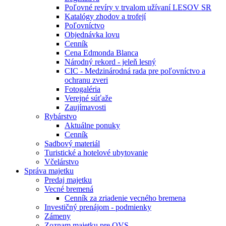
Poľovné revíry v trvalom užívaní LESOV SR
Katalógy zhodov a trofejí
Poľovníctvo
Objednávka lovu
Cenník
Cena Edmonda Blanca
Národný rekord - jeleň lesný
CIC - Medzinárodná rada pre poľovníctvo a
ochranu zveri
Fotogaléria
Verejné súťaže
Zaujímavosti
Rybárstvo
Aktuálne ponuky
Cenník
Sadbový materiál
Turistické a hotelové ubytovanie
Včelárstvo
Správa majetku
Predaj majetku
Vecné bremená
Cenník za zriadenie vecného bremena
Investičný prenájom - podmienky
Zámeny
Zoznam majetku pre OVS