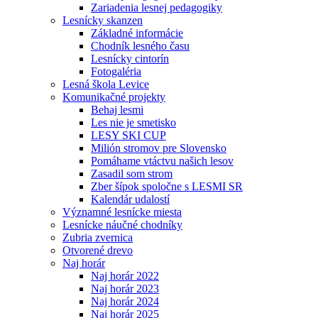
Zariadenia lesnej pedagogiky
Lesnícky skanzen
Základné informácie
Chodník lesného času
Lesnícky cintorín
Fotogaléria
Lesná škola Levice
Komunikačné projekty
Behaj lesmi
Les nie je smetisko
LESY SKI CUP
Milión stromov pre Slovensko
Pomáhame vtáctvu našich lesov
Zasadil som strom
Zber šípok spoločne s LESMI SR
Kalendár udalostí
Významné lesnícke miesta
Lesnícke náučné chodníky
Zubria zvernica
Otvorené drevo
Naj horár
Naj horár 2022
Naj horár 2023
Naj horár 2024
Naj horár 2025