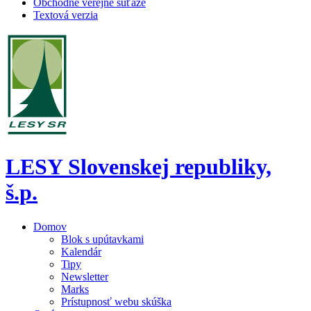
Obchodné verejné súťaže
Textová verzia
LESY Slovenskej republiky,
š.p.
Domov
Blok s upútavkami
Kalendár
Tipy
Newsletter
Marks
Prístupnosť webu skúška