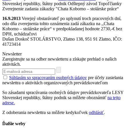
Slovenskej republiky, štátny podnik Odštepný závod Topoľčianky
Zverejnenie zadania zákazky "Chata Koborno – stolárske práce“
16.9.2013
Verejný obstarávateľ po uplynutí troch pracovných dní,
odo dňa zverejnenia tohto oznámenia zadá zákazku na ,,Chata
Koborno – stolárske práce“ v predpokladanej hodnote 2730,-€ bez
DPH, uchádzačovi
Dušan Doskoč STOLÁRSTVO, Zlatno 138, 951 91 Zlatno, IČO:
41723414
Newsletter
Zaregistrujte sa na odber newsletteru a získajte prehlad o našich
aktivitách.
Súhlasím so spracovaním osobných údajov
pre účely zasielania
newslettra o aktivitách organizovaných prevádzkovateľom
So zásadami spracúvania osobných údajov prevádzkovateľa LESY
Slovenskej republiky, štátny podnik sa môžete oboznámiť
na tejto
adrese.
Z odoberania newslettra sa môžete kedykoľvek
odhlásiť
.
Ďalšie weby