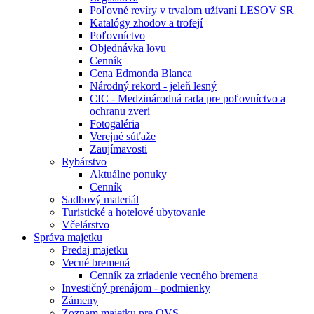
Poľovné revíry v trvalom užívaní LESOV SR
Katalógy zhodov a trofejí
Poľovníctvo
Objednávka lovu
Cenník
Cena Edmonda Blanca
Národný rekord - jeleň lesný
CIC - Medzinárodná rada pre poľovníctvo a
ochranu zveri
Fotogaléria
Verejné súťaže
Zaujímavosti
Rybárstvo
Aktuálne ponuky
Cenník
Sadbový materiál
Turistické a hotelové ubytovanie
Včelárstvo
Správa majetku
Predaj majetku
Vecné bremená
Cenník za zriadenie vecného bremena
Investičný prenájom - podmienky
Zámeny
Zoznam majetku pre OVS