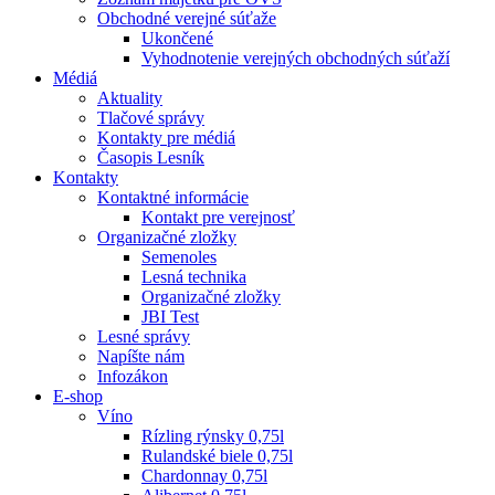
Obchodné verejné súťaže
Ukončené
Vyhodnotenie verejných obchodných súťaží
Médiá
Aktuality
Tlačové správy
Kontakty pre médiá
Časopis Lesník
Kontakty
Kontaktné informácie
Kontakt pre verejnosť
Organizačné zložky
Semenoles
Lesná technika
Organizačné zložky
JBI Test
Lesné správy
Napíšte nám
Infozákon
E-shop
Víno
Rízling rýnsky 0,75l
Rulandské biele 0,75l
Chardonnay 0,75l