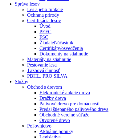
Správa lesov
Les a jeho funkcie
Ochrana prírody
Certifikácia lesov
Úvod
PEFC
FSC
Žiadateľ/účastník
Certifikáty/osvedčenia
Dokumenty na stiahnutie
Materiály na stiahnutie
Pestovanie lesa
Ťažbová činnosť
PBHL, PRO SILVA
Služby
Obchod s drevom
Elektronické aukcie dreva
Dražby dreva
Palivové drevo pre domácnosti
Predaj štiepaného palivového dreva
Obchodné verejné súťaže
Otvorené drevo
Poľovníctvo
Aktuálne ponuky
Legislatíva