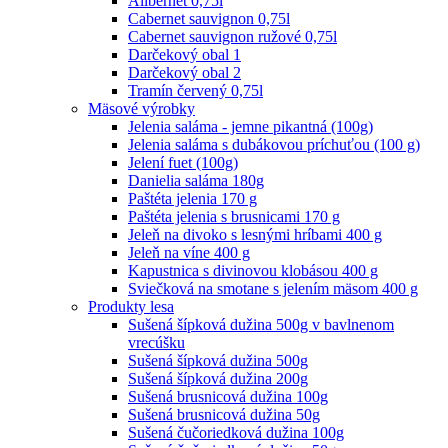
Alibernet 0,75l
Cabernet sauvignon 0,75l
Cabernet sauvignon ružové 0,75l
Darčekový obal 1
Darčekový obal 2
Tramín červený 0,75l
Mäsové výrobky
Jelenia saláma - jemne pikantná (100g)
Jelenia saláma s dubákovou príchuťou (100 g)
Jelení fuet (100g)
Danielia saláma 180g
Paštéta jelenia 170 g
Paštéta jelenia s brusnicami 170 g
Jeleň na divoko s lesnými hríbami 400 g
Jeleň na víne 400 g
Kapustnica s divinovou klobásou 400 g
Sviečková na smotane s jelením mäsom 400 g
Produkty lesa
Sušená šípková dužina 500g v bavlnenom
vrecúšku
Sušená šípková dužina 500g
Sušená šípková dužina 200g
Sušená brusnicová dužina 100g
Sušená brusnicová dužina 50g
Sušená čučoriedková dužina 100g