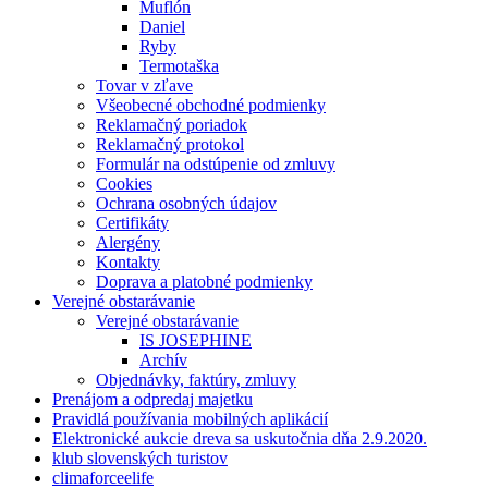
Muflón
Daniel
Ryby
Termotaška
Tovar v zľave
Všeobecné obchodné podmienky
Reklamačný poriadok
Reklamačný protokol
Formulár na odstúpenie od zmluvy
Cookies
Ochrana osobných údajov
Certifikáty
Alergény
Kontakty
Doprava a platobné podmienky
Verejné obstarávanie
Verejné obstarávanie
IS JOSEPHINE
Archív
Objednávky, faktúry, zmluvy
Prenájom a odpredaj majetku
Pravidlá používania mobilných aplikácií
Elektronické aukcie dreva sa uskutočnia dňa 2.9.2020.
klub slovenských turistov
climaforceelife