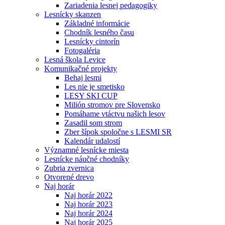
Zariadenia lesnej pedagogiky
Lesnícky skanzen
Základné informácie
Chodník lesného času
Lesnícky cintorín
Fotogaléria
Lesná škola Levice
Komunikačné projekty
Behaj lesmi
Les nie je smetisko
LESY SKI CUP
Milión stromov pre Slovensko
Pomáhame vtáctvu našich lesov
Zasadil som strom
Zber šípok spoločne s LESMI SR
Kalendár udalostí
Významné lesnícke miesta
Lesnícke náučné chodníky
Zubria zvernica
Otvorené drevo
Naj horár
Naj horár 2022
Naj horár 2023
Naj horár 2024
Naj horár 2025