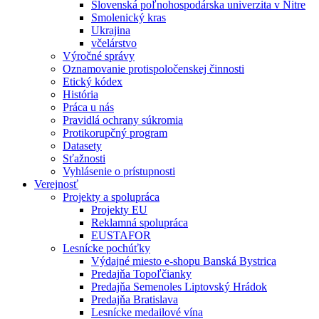
Slovenská poľnohospodárska univerzita v Nitre
Smolenický kras
Ukrajina
včelárstvo
Výročné správy
Oznamovanie protispoločenskej činnosti
Etický kódex
História
Práca u nás
Pravidlá ochrany súkromia
Protikorupčný program
Datasety
Sťažnosti
Vyhlásenie o prístupnosti
Verejnosť
Projekty a spolupráca
Projekty EU
Reklamná spolupráca
EUSTAFOR
Lesnícke pochúťky
Výdajné miesto e-shopu Banská Bystrica
Predajňa Topoľčianky
Predajňa Semenoles Liptovský Hrádok
Predajňa Bratislava
Lesnícke medailové vína