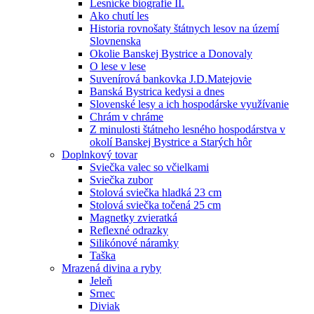
Lesnícke biografie II.
Ako chutí les
Historia rovnošaty štátnych lesov na území
Slovnenska
Okolie Banskej Bystrice a Donovaly
O lese v lese
Suvenírová bankovka J.D.Matejovie
Banská Bystrica kedysi a dnes
Slovenské lesy a ich hospodárske využívanie
Chrám v chráme
Z minulosti štátneho lesného hospodárstva v
okolí Banskej Bystrice a Starých hôr
Doplnkový tovar
Sviečka valec so včielkami
Sviečka zubor
Stolová sviečka hladká 23 cm
Stolová sviečka točená 25 cm
Magnetky zvieratká
Reflexné odrazky
Silikónové náramky
Taška
Mrazená divina a ryby
Jeleň
Srnec
Diviak