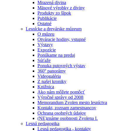
Mrazená divina
Mäsové výrobky z diviny
Produkty zo šípok
Publikácie
Ostatné
Lesnícke a drevárske múzeum
O múzeu
Otváracie hodiny, vstupné
Výstavy
Expozície
Ponúkame na predaj
Súťaže
Ponuka putovných výstav
360° panorámy
Videogaléria
Z našej kroniky
Knižnica
Ako nám môžete pomôcť
Výročné správy od 2008
Memorandum Zvolen mesto lesníctva
Kontakt, zoznam zamestnancov
Ochrana osobných údajov
(NE)známe osobnosti Zvolena I.
Lesná pedagogika
Lesná pedagogika - kontakty