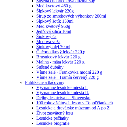
Sušená čučoriedková dužina 50g
Med kvetový 460 g
Šípkový lekvár 220g
Sirup zo smrekových výhonkov 200ml
Šípkový šotík 150ml
Med kvetový 950g
Jedľová silica 10ml
Šípkový čaj
Medová veža
Šípkový olej 30 ml
Čučoriedkový lekvár 220 g
Brusnicový lekvár 220 g
Malina - mäta lekvár 220 g
Sušené dubáky
Vínne želé - Frankovka modrá 220 g
Vínne želé - Tramín červený 220 g
Publikácie a tlačoviny
Významné lesnícke miesta I.
Významné lesnícke miesta II.
Dejiny lesníctva na Slovensku
100 rokov štátnych lesov v Topoľčiankach
Lesnícke a drevárske múzeum od A po Z
Život zasvätený lesu
Lesnícke pečiatky
Lesnícke biografie