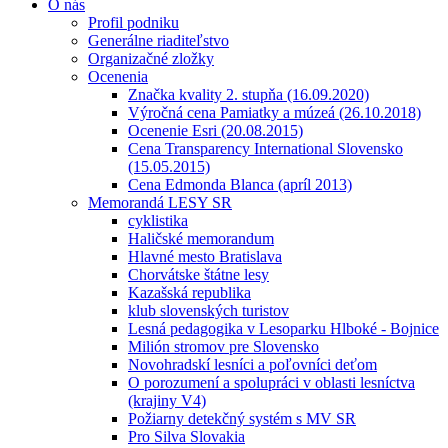
O nás
Profil podniku
Generálne riaditeľstvo
Organizačné zložky
Ocenenia
Značka kvality 2. stupňa (16.09.2020)
Výročná cena Pamiatky a múzeá (26.10.2018)
Ocenenie Esri (20.08.2015)
Cena Transparency International Slovensko
(15.05.2015)
Cena Edmonda Blanca (apríl 2013)
Memorandá LESY SR
cyklistika
Haličské memorandum
Hlavné mesto Bratislava
Chorvátske štátne lesy
Kazašská republika
klub slovenských turistov
Lesná pedagogika v Lesoparku Hlboké - Bojnice
Milión stromov pre Slovensko
Novohradskí lesníci a poľovníci deťom
O porozumení a spolupráci v oblasti lesníctva
(krajiny V4)
Požiarny detekčný systém s MV SR
Pro Silva Slovakia