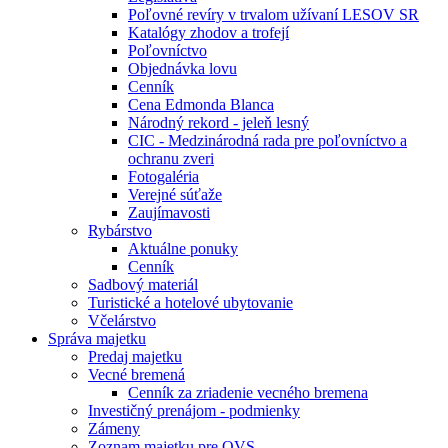
Poľovné revíry v trvalom užívaní LESOV SR
Katalógy zhodov a trofejí
Poľovníctvo
Objednávka lovu
Cenník
Cena Edmonda Blanca
Národný rekord - jeleň lesný
CIC - Medzinárodná rada pre poľovníctvo a
ochranu zveri
Fotogaléria
Verejné súťaže
Zaujímavosti
Rybárstvo
Aktuálne ponuky
Cenník
Sadbový materiál
Turistické a hotelové ubytovanie
Včelárstvo
Správa majetku
Predaj majetku
Vecné bremená
Cenník za zriadenie vecného bremena
Investičný prenájom - podmienky
Zámeny
Zoznam majetku pre OVS