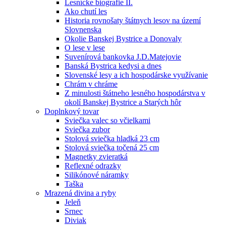
Lesnícke biografie II.
Ako chutí les
Historia rovnošaty štátnych lesov na území
Slovnenska
Okolie Banskej Bystrice a Donovaly
O lese v lese
Suvenírová bankovka J.D.Matejovie
Banská Bystrica kedysi a dnes
Slovenské lesy a ich hospodárske využívanie
Chrám v chráme
Z minulosti štátneho lesného hospodárstva v
okolí Banskej Bystrice a Starých hôr
Doplnkový tovar
Sviečka valec so včielkami
Sviečka zubor
Stolová sviečka hladká 23 cm
Stolová sviečka točená 25 cm
Magnetky zvieratká
Reflexné odrazky
Silikónové náramky
Taška
Mrazená divina a ryby
Jeleň
Srnec
Diviak