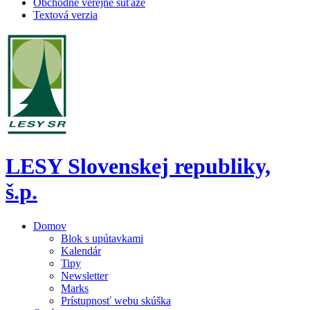
Obchodné verejné súťaže
Textová verzia
LESY Slovenskej republiky,
š.p.
Domov
Blok s upútavkami
Kalendár
Tipy
Newsletter
Marks
Prístupnosť webu skúška