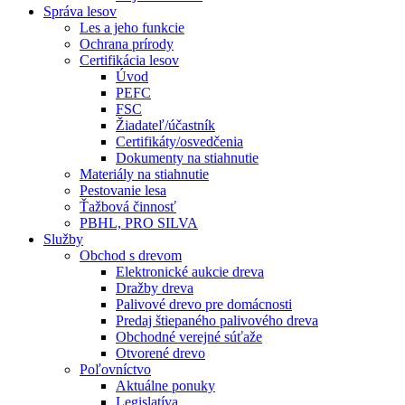
Správa lesov
Les a jeho funkcie
Ochrana prírody
Certifikácia lesov
Úvod
PEFC
FSC
Žiadateľ/účastník
Certifikáty/osvedčenia
Dokumenty na stiahnutie
Materiály na stiahnutie
Pestovanie lesa
Ťažbová činnosť
PBHL, PRO SILVA
Služby
Obchod s drevom
Elektronické aukcie dreva
Dražby dreva
Palivové drevo pre domácnosti
Predaj štiepaného palivového dreva
Obchodné verejné súťaže
Otvorené drevo
Poľovníctvo
Aktuálne ponuky
Legislatíva