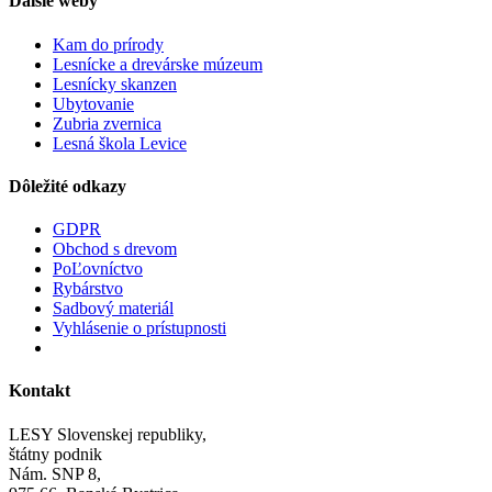
Ďalšie weby
Kam do prírody
Lesnícke a drevárske múzeum
Lesnícky skanzen
Ubytovanie
Zubria zvernica
Lesná škola Levice
Dôležité odkazy
GDPR
Obchod s drevom
PoĽovníctvo
Rybárstvo
Sadbový materiál
Vyhlásenie o prístupnosti
Kontakt
LESY Slovenskej republiky,
štátny podnik
Nám. SNP 8,