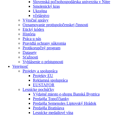
Slovenská poľnohospodárska univerzita v Nitre
Smolenický kras
Ukrajina
včelárstvo
Výročné správy
Oznamovanie protispoločenskej činnosti
Etický kódex
História
Práca u nás
Pravidlá ochrany súkromia
Protikorupčný program
Datasety
Sťažnosti
Vyhlásenie o prístupnosti
Verejnosť
Projekty a spolupráca
Projekty EU
Reklamná spolupráca
EUSTAFOR
Lesnícke pochúťky
Výdajné miesto e-shopu Banská Bystrica
Predajňa Topoľčianky
Predajňa Semenoles Liptovský Hrádok
Predajňa Bratislava
Lesnícke medailové vína