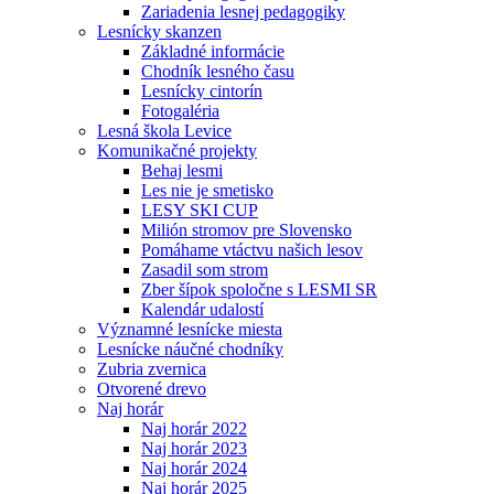
Zariadenia lesnej pedagogiky
Lesnícky skanzen
Základné informácie
Chodník lesného času
Lesnícky cintorín
Fotogaléria
Lesná škola Levice
Komunikačné projekty
Behaj lesmi
Les nie je smetisko
LESY SKI CUP
Milión stromov pre Slovensko
Pomáhame vtáctvu našich lesov
Zasadil som strom
Zber šípok spoločne s LESMI SR
Kalendár udalostí
Významné lesnícke miesta
Lesnícke náučné chodníky
Zubria zvernica
Otvorené drevo
Naj horár
Naj horár 2022
Naj horár 2023
Naj horár 2024
Naj horár 2025