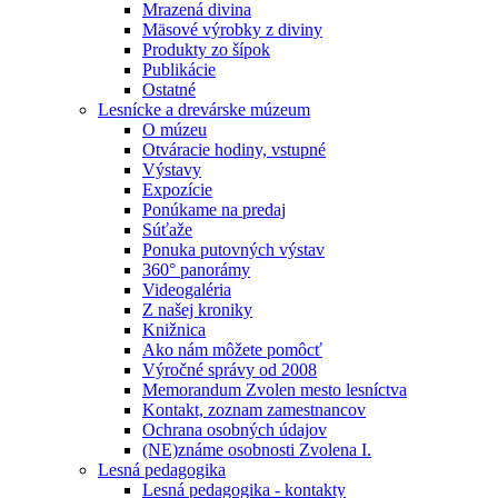
Mrazená divina
Mäsové výrobky z diviny
Produkty zo šípok
Publikácie
Ostatné
Lesnícke a drevárske múzeum
O múzeu
Otváracie hodiny, vstupné
Výstavy
Expozície
Ponúkame na predaj
Súťaže
Ponuka putovných výstav
360° panorámy
Videogaléria
Z našej kroniky
Knižnica
Ako nám môžete pomôcť
Výročné správy od 2008
Memorandum Zvolen mesto lesníctva
Kontakt, zoznam zamestnancov
Ochrana osobných údajov
(NE)známe osobnosti Zvolena I.
Lesná pedagogika
Lesná pedagogika - kontakty