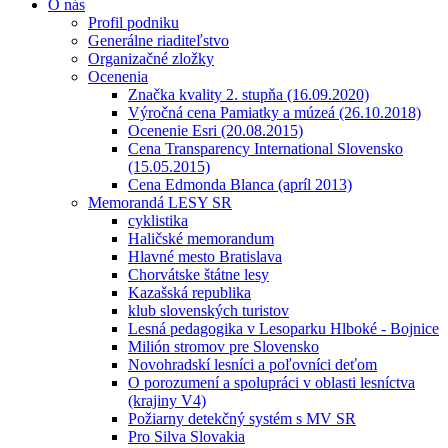
O nás
Profil podniku
Generálne riaditeľstvo
Organizačné zložky
Ocenenia
Značka kvality 2. stupňa (16.09.2020)
Výročná cena Pamiatky a múzeá (26.10.2018)
Ocenenie Esri (20.08.2015)
Cena Transparency International Slovensko
(15.05.2015)
Cena Edmonda Blanca (apríl 2013)
Memorandá LESY SR
cyklistika
Haličské memorandum
Hlavné mesto Bratislava
Chorvátske štátne lesy
Kazašská republika
klub slovenských turistov
Lesná pedagogika v Lesoparku Hlboké - Bojnice
Milión stromov pre Slovensko
Novohradskí lesníci a poľovníci deťom
O porozumení a spolupráci v oblasti lesníctva
(krajiny V4)
Požiarny detekčný systém s MV SR
Pro Silva Slovakia