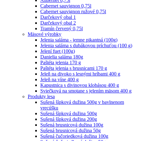
Alibernet 0,75l
Cabernet sauvignon 0,75l
Cabernet sauvignon ružové 0,75l
Darčekový obal 1
Darčekový obal 2
Tramín červený 0,75l
Mäsové výrobky
Jelenia saláma - jemne pikantná (100g)
Jelenia saláma s dubákovou príchuťou (100 g)
Jelení fuet (100g)
Danielia saláma 180g
Paštéta jelenia 170 g
Paštéta jelenia s brusnicami 170 g
Jeleň na divoko s lesnými hríbami 400 g
Jeleň na víne 400 g
Kapustnica s divinovou klobásou 400 g
Sviečková na smotane s jelením mäsom 400 g
Produkty lesa
Sušená šípková dužina 500g v bavlnenom
vrecúšku
Sušená šípková dužina 500g
Sušená šípková dužina 200g
Sušená brusnicová dužina 100g
Sušená brusnicová dužina 50g
Sušená čučoriedková dužina 100g