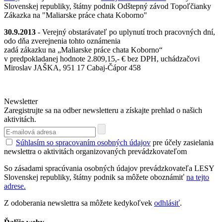
Slovenskej republiky, štátny podnik Odštepný závod Topoľčianky
Zákazka na "Maliarske práce chata Koborno"
30.9.2013
- Verejný obstarávateľ po uplynutí troch pracovných dní,
odo dňa zverejnenia tohto oznámenia
zadá zákazku na „Maliarske práce chata Koborno“
v predpokladanej hodnote 2.809,15,- € bez DPH, uchádzačovi
Miroslav JAŠKA, 951 17 Cabaj-Čápor 458
Newsletter
Zaregistrujte sa na odber newsletteru a získajte prehlad o našich
aktivitách.
Súhlasím so spracovaním osobných údajov
pre účely zasielania
newslettra o aktivitách organizovaných prevádzkovateľom
So zásadami spracúvania osobných údajov prevádzkovateľa LESY
Slovenskej republiky, štátny podnik sa môžete oboznámiť
na tejto
adrese.
Z odoberania newslettra sa môžete kedykoľvek
odhlásiť
.