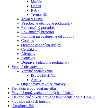
Muflón
Daniel
Ryby
Termotaška
Tovar v zľave
Všeobecné obchodné podmienky
Reklamačný poriadok
Reklamačný protokol
Formulár na odstúpenie od zmluvy
Cookies
Ochrana osobných údajov
Certifikáty
Alergény
Kontakty
Doprava a platobné podmienky
Verejné obstarávanie
Verejné obstarávanie
IS JOSEPHINE
Archív
Objednávky, faktúry, zmluvy
Prenájom a odpredaj majetku
Pravidlá používania mobilných aplikácií
Elektronické aukcie dreva sa uskutočnia dňa 2.9.2020.
klub slovenských turistov
climaforceelife