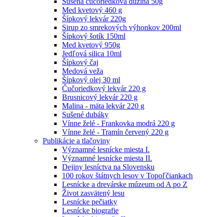
Sušená čučoriedková dužina 50g
Med kvetový 460 g
Šípkový lekvár 220g
Sirup zo smrekových výhonkov 200ml
Šípkový šotík 150ml
Med kvetový 950g
Jedľová silica 10ml
Šípkový čaj
Medová veža
Šípkový olej 30 ml
Čučoriedkový lekvár 220 g
Brusnicový lekvár 220 g
Malina - mäta lekvár 220 g
Sušené dubáky
Vínne želé - Frankovka modrá 220 g
Vínne želé - Tramín červený 220 g
Publikácie a tlačoviny
Významné lesnícke miesta I.
Významné lesnícke miesta II.
Dejiny lesníctva na Slovensku
100 rokov štátnych lesov v Topoľčiankach
Lesnícke a drevárske múzeum od A po Z
Život zasvätený lesu
Lesnícke pečiatky
Lesnícke biografie