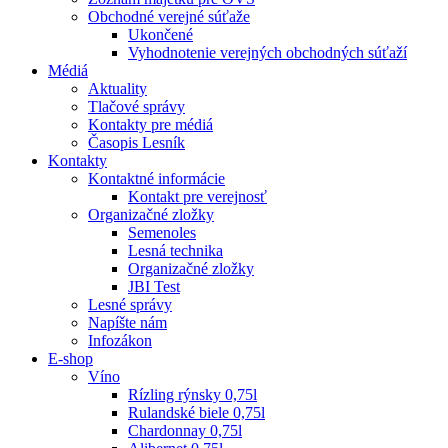
Obchodné verejné súťaže
Ukončené
Vyhodnotenie verejných obchodných súťaží
Médiá
Aktuality
Tlačové správy
Kontakty pre médiá
Časopis Lesník
Kontakty
Kontaktné informácie
Kontakt pre verejnosť
Organizačné zložky
Semenoles
Lesná technika
Organizačné zložky
JBI Test
Lesné správy
Napíšte nám
Infozákon
E-shop
Víno
Rízling rýnsky 0,75l
Rulandské biele 0,75l
Chardonnay 0,75l