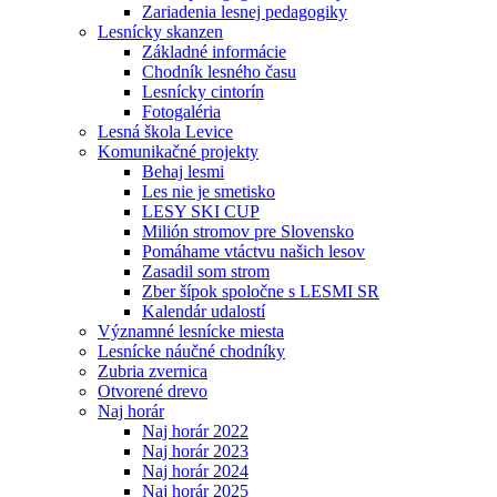
Zariadenia lesnej pedagogiky
Lesnícky skanzen
Základné informácie
Chodník lesného času
Lesnícky cintorín
Fotogaléria
Lesná škola Levice
Komunikačné projekty
Behaj lesmi
Les nie je smetisko
LESY SKI CUP
Milión stromov pre Slovensko
Pomáhame vtáctvu našich lesov
Zasadil som strom
Zber šípok spoločne s LESMI SR
Kalendár udalostí
Významné lesnícke miesta
Lesnícke náučné chodníky
Zubria zvernica
Otvorené drevo
Naj horár
Naj horár 2022
Naj horár 2023
Naj horár 2024
Naj horár 2025