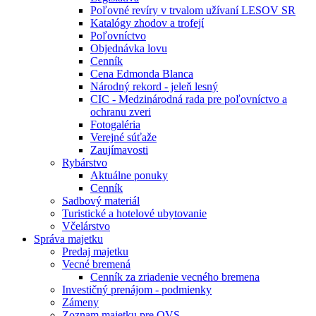
Poľovné revíry v trvalom užívaní LESOV SR
Katalógy zhodov a trofejí
Poľovníctvo
Objednávka lovu
Cenník
Cena Edmonda Blanca
Národný rekord - jeleň lesný
CIC - Medzinárodná rada pre poľovníctvo a
ochranu zveri
Fotogaléria
Verejné súťaže
Zaujímavosti
Rybárstvo
Aktuálne ponuky
Cenník
Sadbový materiál
Turistické a hotelové ubytovanie
Včelárstvo
Správa majetku
Predaj majetku
Vecné bremená
Cenník za zriadenie vecného bremena
Investičný prenájom - podmienky
Zámeny
Zoznam majetku pre OVS