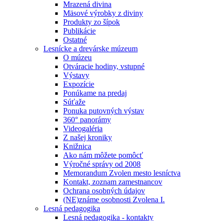
Mrazená divina
Mäsové výrobky z diviny
Produkty zo šípok
Publikácie
Ostatné
Lesnícke a drevárske múzeum
O múzeu
Otváracie hodiny, vstupné
Výstavy
Expozície
Ponúkame na predaj
Súťaže
Ponuka putovných výstav
360° panorámy
Videogaléria
Z našej kroniky
Knižnica
Ako nám môžete pomôcť
Výročné správy od 2008
Memorandum Zvolen mesto lesníctva
Kontakt, zoznam zamestnancov
Ochrana osobných údajov
(NE)známe osobnosti Zvolena I.
Lesná pedagogika
Lesná pedagogika - kontakty