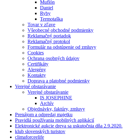
Muflón
Daniel
Ryby
Termotaška
Tovar v zľave
Všeobecné obchodné podmienky
Reklamačný poriadok
Reklamačný protokol
Formulár na odstúpenie od zmluvy
Cookies
Ochrana osobných údajov
Certifikáty
Alergény
Kontakty
Doprava a platobné podmienky
Verejné obstarávanie
Verejné obstarávanie
IS JOSEPHINE
Archív
Objednávky, faktúry, zmluvy
Prenájom a odpredaj majetku
Pravidlá používania mobilných aplikácií
Elektronické aukcie dreva sa uskutočnia dňa 2.9.2020.
klub slovenských turistov
climaforceelife