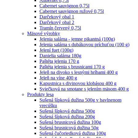
Alibernet 0,75l
Cabernet sauvignon 0,75l
Cabernet sauvignon ružové 0,75l
Darčekový obal 1
Darčekový obal 2
Tramín červený 0,75l
Mäsové výrobky
Jelenia saláma - jemne pikantná (100g)
Jelenia saláma s dubákovou príchuťou (100 g)
Jelení fuet (100g)
Danielia saláma 180g
Paštéta jelenia 170 g
Paštéta jelenia s brusnicami 170 g
Jeleň na divoko s lesnými hríbami 400 g
Jeleň na víne 400 g
Kapustnica s divinovou klobásou 400 g
Sviečková na smotane s jelením mäsom 400 g
Produkty lesa
Sušená šípková dužina 500g v bavlnenom
vrecúšku
Sušená šípková dužina 500g
Sušená šípková dužina 200g
Sušená brusnicová dužina 100g
Sušená brusnicová dužina 50g
Sušená čučoriedková dužina 100g