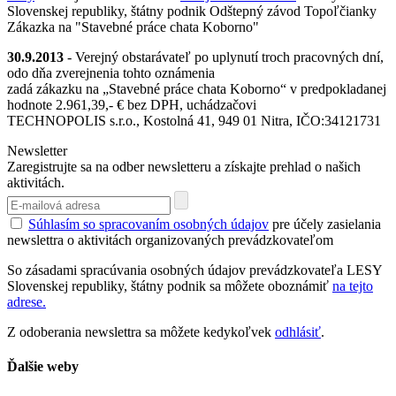
Slovenskej republiky, štátny podnik Odštepný závod Topoľčianky
Zákazka na "Stavebné práce chata Koborno"
30.9.2013
- Verejný obstarávateľ po uplynutí troch pracovných dní,
odo dňa zverejnenia tohto oznámenia
zadá zákazku na „Stavebné práce chata Koborno“ v predpokladanej
hodnote 2.961,39,- € bez DPH, uchádzačovi
TECHNOPOLIS s.r.o., Kostolná 41, 949 01 Nitra, IČO:34121731
Newsletter
Zaregistrujte sa na odber newsletteru a získajte prehlad o našich
aktivitách.
Súhlasím so spracovaním osobných údajov
pre účely zasielania
newslettra o aktivitách organizovaných prevádzkovateľom
So zásadami spracúvania osobných údajov prevádzkovateľa LESY
Slovenskej republiky, štátny podnik sa môžete oboznámiť
na tejto
adrese.
Z odoberania newslettra sa môžete kedykoľvek
odhlásiť
.
Ďalšie weby