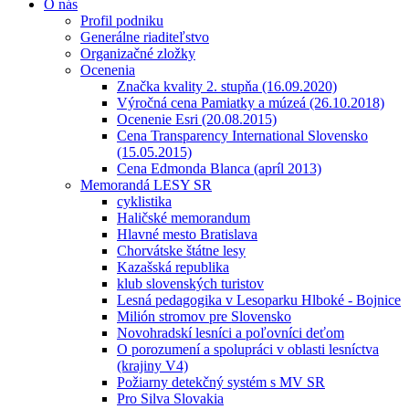
O nás
Profil podniku
Generálne riaditeľstvo
Organizačné zložky
Ocenenia
Značka kvality 2. stupňa (16.09.2020)
Výročná cena Pamiatky a múzeá (26.10.2018)
Ocenenie Esri (20.08.2015)
Cena Transparency International Slovensko
(15.05.2015)
Cena Edmonda Blanca (apríl 2013)
Memorandá LESY SR
cyklistika
Haličské memorandum
Hlavné mesto Bratislava
Chorvátske štátne lesy
Kazašská republika
klub slovenských turistov
Lesná pedagogika v Lesoparku Hlboké - Bojnice
Milión stromov pre Slovensko
Novohradskí lesníci a poľovníci deťom
O porozumení a spolupráci v oblasti lesníctva
(krajiny V4)
Požiarny detekčný systém s MV SR
Pro Silva Slovakia