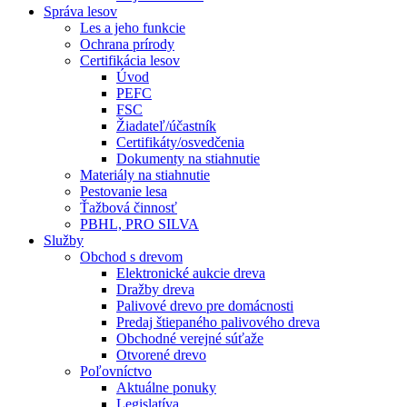
Správa lesov
Les a jeho funkcie
Ochrana prírody
Certifikácia lesov
Úvod
PEFC
FSC
Žiadateľ/účastník
Certifikáty/osvedčenia
Dokumenty na stiahnutie
Materiály na stiahnutie
Pestovanie lesa
Ťažbová činnosť
PBHL, PRO SILVA
Služby
Obchod s drevom
Elektronické aukcie dreva
Dražby dreva
Palivové drevo pre domácnosti
Predaj štiepaného palivového dreva
Obchodné verejné súťaže
Otvorené drevo
Poľovníctvo
Aktuálne ponuky
Legislatíva