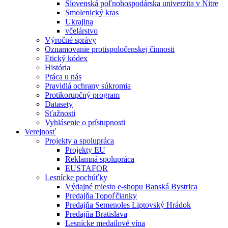
Slovenská poľnohospodárska univerzita v Nitre
Smolenický kras
Ukrajina
včelárstvo
Výročné správy
Oznamovanie protispoločenskej činnosti
Etický kódex
História
Práca u nás
Pravidlá ochrany súkromia
Protikorupčný program
Datasety
Sťažnosti
Vyhlásenie o prístupnosti
Verejnosť
Projekty a spolupráca
Projekty EU
Reklamná spolupráca
EUSTAFOR
Lesnícke pochúťky
Výdajné miesto e-shopu Banská Bystrica
Predajňa Topoľčianky
Predajňa Semenoles Liptovský Hrádok
Predajňa Bratislava
Lesnícke medailové vína