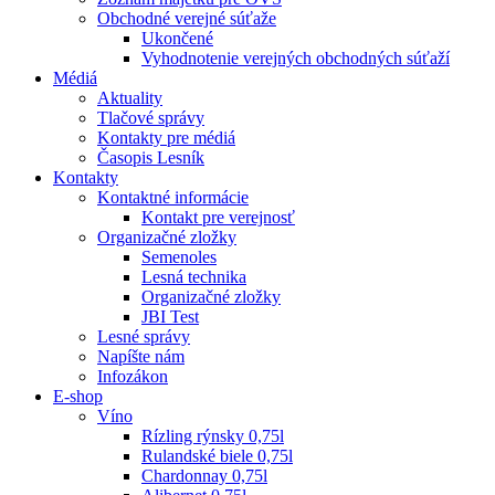
Obchodné verejné súťaže
Ukončené
Vyhodnotenie verejných obchodných súťaží
Médiá
Aktuality
Tlačové správy
Kontakty pre médiá
Časopis Lesník
Kontakty
Kontaktné informácie
Kontakt pre verejnosť
Organizačné zložky
Semenoles
Lesná technika
Organizačné zložky
JBI Test
Lesné správy
Napíšte nám
Infozákon
E-shop
Víno
Rízling rýnsky 0,75l
Rulandské biele 0,75l
Chardonnay 0,75l