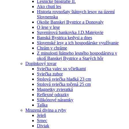
Lesnícke biografie II.
Ako chutí les
Historia rovnošaty štátnych lesov na území
Slovnenska
Okolie Banskej Bystrice a Donovaly
O lese v lese
Suvenírová bankovka J.D.Matejovie
Banská Bystrica kedysi a dnes
Slovenské lesy a ich hospodárske využívanie
Chrám v chráme
Z minulosti štátneho lesného hospodárstva v
okolí Banskej Bystrice a Starých hôr
Doplnkový tovar
Sviečka valec so včielkami
Sviečka zubor
Stolová sviečka hladká 23 cm
Stolová sviečka točená 25 cm
Magnetky zvieratká
Reflexné odrazky
Silikónové náramky
Taška
Mrazená divina a ryby
Jeleň
Srnec
Diviak