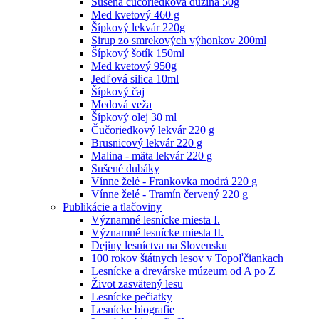
Sušená čučoriedková dužina 50g
Med kvetový 460 g
Šípkový lekvár 220g
Sirup zo smrekových výhonkov 200ml
Šípkový šotík 150ml
Med kvetový 950g
Jedľová silica 10ml
Šípkový čaj
Medová veža
Šípkový olej 30 ml
Čučoriedkový lekvár 220 g
Brusnicový lekvár 220 g
Malina - mäta lekvár 220 g
Sušené dubáky
Vínne želé - Frankovka modrá 220 g
Vínne želé - Tramín červený 220 g
Publikácie a tlačoviny
Významné lesnícke miesta I.
Významné lesnícke miesta II.
Dejiny lesníctva na Slovensku
100 rokov štátnych lesov v Topoľčiankach
Lesnícke a drevárske múzeum od A po Z
Život zasvätený lesu
Lesnícke pečiatky
Lesnícke biografie