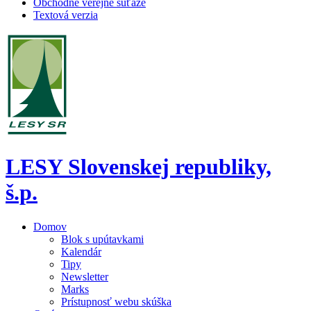
Obchodné verejné súťaže
Textová verzia
LESY Slovenskej republiky,
š.p.
Domov
Blok s upútavkami
Kalendár
Tipy
Newsletter
Marks
Prístupnosť webu skúška