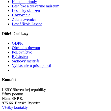
Kam do prírody
Lesnícke a drevárske múzeum
Lesnícky skanzen
Ubytovanie
Zubria zvernica
Lesná škola Levice
Dôležité odkazy
GDPR
Obchod s drevom
PoĽovníctvo
Rybárstvo
Sadbový materiál
Vyhlásenie o prístupnosti
Kontakt
LESY Slovenskej republiky,
štátny podnik
Nám. SNP 8,
975 66 Banská Bystrica
Všetky kontakty