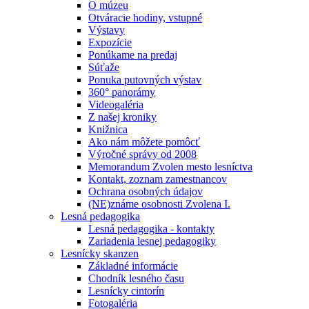
O múzeu
Otváracie hodiny, vstupné
Výstavy
Expozície
Ponúkame na predaj
Súťaže
Ponuka putovných výstav
360° panorámy
Videogaléria
Z našej kroniky
Knižnica
Ako nám môžete pomôcť
Výročné správy od 2008
Memorandum Zvolen mesto lesníctva
Kontakt, zoznam zamestnancov
Ochrana osobných údajov
(NE)známe osobnosti Zvolena I.
Lesná pedagogika
Lesná pedagogika - kontakty
Zariadenia lesnej pedagogiky
Lesnícky skanzen
Základné informácie
Chodník lesného času
Lesnícky cintorín
Fotogaléria