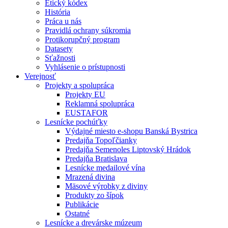
Etický kódex
História
Práca u nás
Pravidlá ochrany súkromia
Protikorupčný program
Datasety
Sťažnosti
Vyhlásenie o prístupnosti
Verejnosť
Projekty a spolupráca
Projekty EU
Reklamná spolupráca
EUSTAFOR
Lesnícke pochúťky
Výdajné miesto e-shopu Banská Bystrica
Predajňa Topoľčianky
Predajňa Semenoles Liptovský Hrádok
Predajňa Bratislava
Lesnícke medailové vína
Mrazená divina
Mäsové výrobky z diviny
Produkty zo šípok
Publikácie
Ostatné
Lesnícke a drevárske múzeum