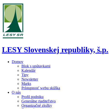
LESY Slovenskej republiky, š.p.
Domov
Blok s upútavkami
Kalendár
Tipy
Newsletter
Marks
Prístupnosť webu skúška
O nás
Profil podniku
Generálne riaditeľstvo
Organizačné zložky