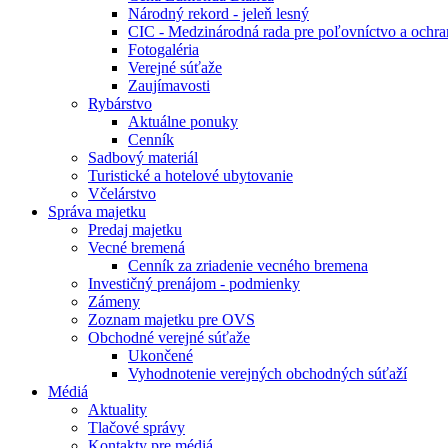
Národný rekord - jeleň lesný
CIC - Medzinárodná rada pre poľovníctvo a ochra
Fotogaléria
Verejné súťaže
Zaujímavosti
Rybárstvo
Aktuálne ponuky
Cenník
Sadbový materiál
Turistické a hotelové ubytovanie
Včelárstvo
Správa majetku
Predaj majetku
Vecné bremená
Cenník za zriadenie vecného bremena
Investičný prenájom - podmienky
Zámeny
Zoznam majetku pre OVS
Obchodné verejné súťaže
Ukončené
Vyhodnotenie verejných obchodných súťaží
Médiá
Aktuality
Tlačové správy
Kontakty pre médiá