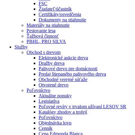
FSC
Žiadateľ/účastník
Certifikáty/osvedčenia
Dokumenty na stiahnutie
Materiály na stiahnutie
Pestovanie lesa
Ťažbová činnosť
PBHL, PRO SILVA
Služby
Obchod s drevom
Elektronické aukcie dreva
Dražby dreva
Palivové drevo pre domácnosti
Predaj štiepaného palivového dreva
Obchodné verejné súťaže
Otvorené drevo
Poľovníctvo
Aktuálne ponuky
Legislatíva
Poľovné revíry v trvalom užívaní LESOV SR
Katalógy zhodov a trofejí
Poľovníctvo
Objednávka lovu
Cenník
Cena Edmonda Blanca