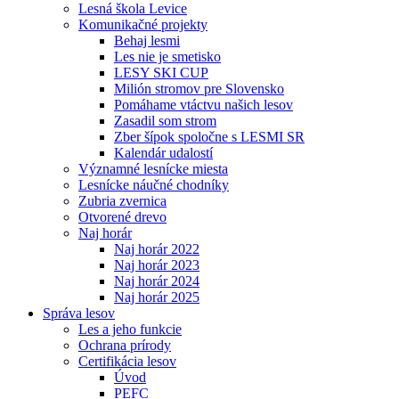
Lesná škola Levice
Komunikačné projekty
Behaj lesmi
Les nie je smetisko
LESY SKI CUP
Milión stromov pre Slovensko
Pomáhame vtáctvu našich lesov
Zasadil som strom
Zber šípok spoločne s LESMI SR
Kalendár udalostí
Významné lesnícke miesta
Lesnícke náučné chodníky
Zubria zvernica
Otvorené drevo
Naj horár
Naj horár 2022
Naj horár 2023
Naj horár 2024
Naj horár 2025
Správa lesov
Les a jeho funkcie
Ochrana prírody
Certifikácia lesov
Úvod
PEFC