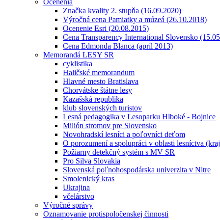
Ocenenia
Značka kvality 2. stupňa (16.09.2020)
Výročná cena Pamiatky a múzeá (26.10.2018)
Ocenenie Esri (20.08.2015)
Cena Transparency International Slovensko (15.0
Cena Edmonda Blanca (apríl 2013)
Memorandá LESY SR
cyklistika
Haličské memorandum
Hlavné mesto Bratislava
Chorvátske štátne lesy
Kazašská republika
klub slovenských turistov
Lesná pedagogika v Lesoparku Hlboké - Bojnice
Milión stromov pre Slovensko
Novohradskí lesníci a poľovníci deťom
O porozumení a spolupráci v oblasti lesníctva (kra
Požiarny detekčný systém s MV SR
Pro Silva Slovakia
Slovenská poľnohospodárska univerzita v Nitre
Smolenický kras
Ukrajina
včelárstvo
Výročné správy
Oznamovanie protispoločenskej činnosti