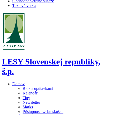
Obchodné verejné súťaže
Textová verzia
LESY Slovenskej republiky,
š.p.
Domov
Blok s upútavkami
Kalendár
Tipy
Newsletter
Marks
Prístupnosť webu skúška