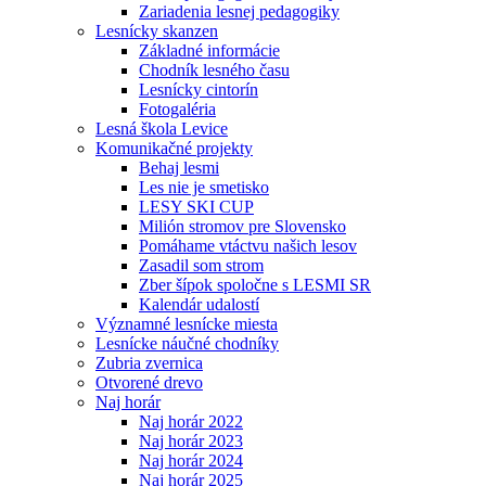
Zariadenia lesnej pedagogiky
Lesnícky skanzen
Základné informácie
Chodník lesného času
Lesnícky cintorín
Fotogaléria
Lesná škola Levice
Komunikačné projekty
Behaj lesmi
Les nie je smetisko
LESY SKI CUP
Milión stromov pre Slovensko
Pomáhame vtáctvu našich lesov
Zasadil som strom
Zber šípok spoločne s LESMI SR
Kalendár udalostí
Významné lesnícke miesta
Lesnícke náučné chodníky
Zubria zvernica
Otvorené drevo
Naj horár
Naj horár 2022
Naj horár 2023
Naj horár 2024
Naj horár 2025