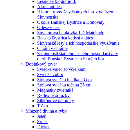
Lesnícke biografie II.
Ako chutí les
Historia rovnošaty štátnych lesov na území
Slovnenska
Okolie Banskej Bystrice a Donovaly
O lese v lese
Suvenírová bankovka J.D.Matejovie
Banská Bystrica kedysi a dnes
Slovenské lesy a ich hospodárske využívanie
Chrám v chráme
Z minulosti štátneho lesného hospodárstva v
okolí Banskej Bystrice a Starých hôr
Doplnkový tovar
Sviečka valec so včielkami
Sviečka zubor
Stolová sviečka hladká 23 cm
Stolová sviečka točená 25 cm
Magnetky zvieratká
Reflexné odrazky
Silikónové náramky
Taška
Mrazená divina a ryby
Jeleň
Srnec
Diviak