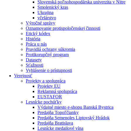
Slovenská poľnohospodárska univerzita v Nitre
Smolenický kras
Ukrajina
včelárstvo
Výročné správy
Oznamovanie protispoločenskej činnosti
Etický kódex
História
Práca u nás
Pravidlá ochrany súkromia
Protikorupčný program
Datasety
Sťažnosti
Vyhlásenie o prístupnosti
Verejnosť
Projekty a spolupráca
Projekty EU
Reklamná spolupráca
EUSTAFOR
Lesnícke pochúťky
Výdajné miesto e-shopu Banská Bystrica
Predajňa Topoľčianky
Predajňa Semenoles Liptovský Hrádok
Predajňa Bratislava
Lesnícke medailové vína