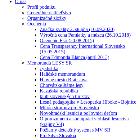
O nás
Profil podniku
Generálne riaditeľstvo
Organizačné zložky
Ocenenia
Značka kvality 2. stupňa (16.09.2020)
Výročná cena Pamiatky a múzeá (26.10.2018)
Ocenenie Esri (20.08.2015)
Cena Transparency International Slovensko
(15.05.2015)
Cena Edmonda Blanca (apríl 2013)
Memorandá LESY SR
cyklistika
Haličské memorandum
Hlavné mesto Bratislava
Chorvátske štátne lesy
Kazašská republika
klub slovenských turistov
Lesná pedagogika v Lesoparku Hlboké - Bojnice
Milión stromov pre Slovensko
Novohradskí lesníci a poľovníci deťom
O porozumení a spolupráci v oblasti lesníctva
(krajiny V4)
Požiarny detekčný systém s MV SR
Pro Silva Slovakia