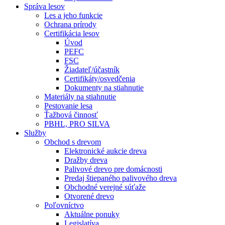
Správa lesov
Les a jeho funkcie
Ochrana prírody
Certifikácia lesov
Úvod
PEFC
FSC
Žiadateľ/účastník
Certifikáty/osvedčenia
Dokumenty na stiahnutie
Materiály na stiahnutie
Pestovanie lesa
Ťažbová činnosť
PBHL, PRO SILVA
Služby
Obchod s drevom
Elektronické aukcie dreva
Dražby dreva
Palivové drevo pre domácnosti
Predaj štiepaného palivového dreva
Obchodné verejné súťaže
Otvorené drevo
Poľovníctvo
Aktuálne ponuky
Legislatíva