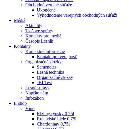
Obchodné verejné súťaže
Ukončené
Vyhodnotenie verejných obchodných súťaží
Médiá
Aktuality
Tlačové správy
Kontakty pre médiá
Časopis Lesník
Kontakty
Kontaktné informácie
Kontakt pre verejnosť
Organizačné zložky
Semenoles
Lesná technika
Organizačné zložky
JBI Test
Lesné správy
Napíšte nám
Infozákon
E-shop
Víno
Rízling rýnsky 0,75l
Rulandské biele 0,75l
Chardonnay 0,75l