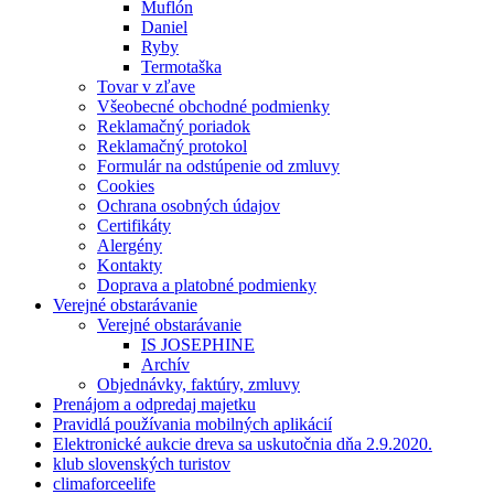
Muflón
Daniel
Ryby
Termotaška
Tovar v zľave
Všeobecné obchodné podmienky
Reklamačný poriadok
Reklamačný protokol
Formulár na odstúpenie od zmluvy
Cookies
Ochrana osobných údajov
Certifikáty
Alergény
Kontakty
Doprava a platobné podmienky
Verejné obstarávanie
Verejné obstarávanie
IS JOSEPHINE
Archív
Objednávky, faktúry, zmluvy
Prenájom a odpredaj majetku
Pravidlá používania mobilných aplikácií
Elektronické aukcie dreva sa uskutočnia dňa 2.9.2020.
klub slovenských turistov
climaforceelife