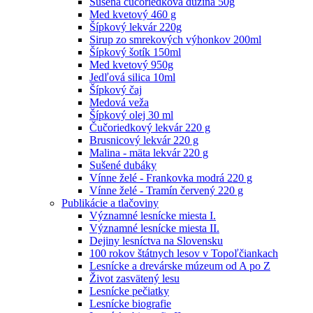
Sušená čučoriedková dužina 50g
Med kvetový 460 g
Šípkový lekvár 220g
Sirup zo smrekových výhonkov 200ml
Šípkový šotík 150ml
Med kvetový 950g
Jedľová silica 10ml
Šípkový čaj
Medová veža
Šípkový olej 30 ml
Čučoriedkový lekvár 220 g
Brusnicový lekvár 220 g
Malina - mäta lekvár 220 g
Sušené dubáky
Vínne želé - Frankovka modrá 220 g
Vínne želé - Tramín červený 220 g
Publikácie a tlačoviny
Významné lesnícke miesta I.
Významné lesnícke miesta II.
Dejiny lesníctva na Slovensku
100 rokov štátnych lesov v Topoľčiankach
Lesnícke a drevárske múzeum od A po Z
Život zasvätený lesu
Lesnícke pečiatky
Lesnícke biografie