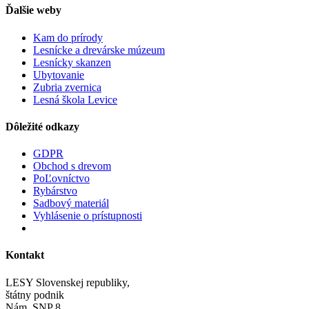
Ďalšie weby
Kam do prírody
Lesnícke a drevárske múzeum
Lesnícky skanzen
Ubytovanie
Zubria zvernica
Lesná škola Levice
Dôležité odkazy
GDPR
Obchod s drevom
PoĽovníctvo
Rybárstvo
Sadbový materiál
Vyhlásenie o prístupnosti
Kontakt
LESY Slovenskej republiky,
štátny podnik
Nám. SNP 8,