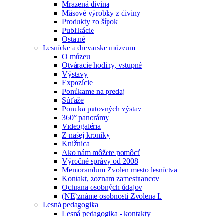
Mrazená divina
Mäsové výrobky z diviny
Produkty zo šípok
Publikácie
Ostatné
Lesnícke a drevárske múzeum
O múzeu
Otváracie hodiny, vstupné
Výstavy
Expozície
Ponúkame na predaj
Súťaže
Ponuka putovných výstav
360° panorámy
Videogaléria
Z našej kroniky
Knižnica
Ako nám môžete pomôcť
Výročné správy od 2008
Memorandum Zvolen mesto lesníctva
Kontakt, zoznam zamestnancov
Ochrana osobných údajov
(NE)známe osobnosti Zvolena I.
Lesná pedagogika
Lesná pedagogika - kontakty