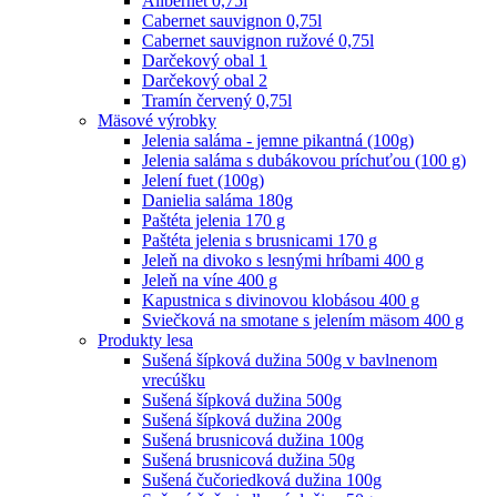
Alibernet 0,75l
Cabernet sauvignon 0,75l
Cabernet sauvignon ružové 0,75l
Darčekový obal 1
Darčekový obal 2
Tramín červený 0,75l
Mäsové výrobky
Jelenia saláma - jemne pikantná (100g)
Jelenia saláma s dubákovou príchuťou (100 g)
Jelení fuet (100g)
Danielia saláma 180g
Paštéta jelenia 170 g
Paštéta jelenia s brusnicami 170 g
Jeleň na divoko s lesnými hríbami 400 g
Jeleň na víne 400 g
Kapustnica s divinovou klobásou 400 g
Sviečková na smotane s jelením mäsom 400 g
Produkty lesa
Sušená šípková dužina 500g v bavlnenom
vrecúšku
Sušená šípková dužina 500g
Sušená šípková dužina 200g
Sušená brusnicová dužina 100g
Sušená brusnicová dužina 50g
Sušená čučoriedková dužina 100g