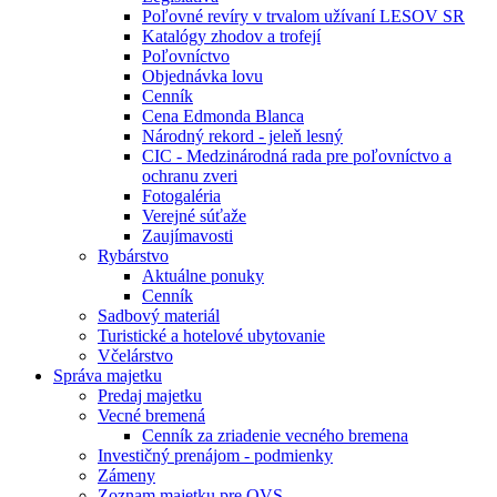
Poľovné revíry v trvalom užívaní LESOV SR
Katalógy zhodov a trofejí
Poľovníctvo
Objednávka lovu
Cenník
Cena Edmonda Blanca
Národný rekord - jeleň lesný
CIC - Medzinárodná rada pre poľovníctvo a
ochranu zveri
Fotogaléria
Verejné súťaže
Zaujímavosti
Rybárstvo
Aktuálne ponuky
Cenník
Sadbový materiál
Turistické a hotelové ubytovanie
Včelárstvo
Správa majetku
Predaj majetku
Vecné bremená
Cenník za zriadenie vecného bremena
Investičný prenájom - podmienky
Zámeny
Zoznam majetku pre OVS