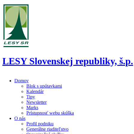
LESY Slovenskej republiky, š.p.
Domov
Blok s upútavkami
Kalendár
Tipy
Newsletter
Marks
Prístupnosť webu skúška
O nás
Profil podniku
Generálne riaditeľstvo