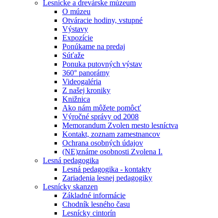
Lesnícke a drevárske múzeum
O múzeu
Otváracie hodiny, vstupné
Výstavy
Expozície
Ponúkame na predaj
Súťaže
Ponuka putovných výstav
360° panorámy
Videogaléria
Z našej kroniky
Knižnica
Ako nám môžete pomôcť
Výročné správy od 2008
Memorandum Zvolen mesto lesníctva
Kontakt, zoznam zamestnancov
Ochrana osobných údajov
(NE)známe osobnosti Zvolena I.
Lesná pedagogika
Lesná pedagogika - kontakty
Zariadenia lesnej pedagogiky
Lesnícky skanzen
Základné informácie
Chodník lesného času
Lesnícky cintorín