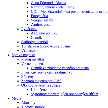
Cena Edmonda Blanca
Národný rekord - jeleň lesný
CIC - Medzinárodná rada pre poľovníctvo a ochra
Fotogaléria
Verejné súťaže
Zaujímavosti
Rybárstvo
Aktuálne ponuky
Cenník
Sadbový materiál
Turistické a hotelové ubytovanie
Včelárstvo
Správa majetku
Predaj majetku
Vecné bremená
Cenník za zriadenie vecného bremena
Investičný prenájom - podmienky
Zámeny
Zoznam majetku pre OVS
Obchodné verejné súťaže
Ukončené
Vyhodnotenie verejných obchodných súťaží
Médiá
Aktuality
Tlačové správy