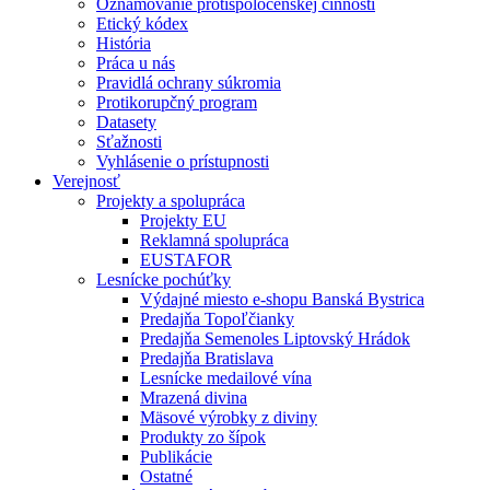
Oznamovanie protispoločenskej činnosti
Etický kódex
História
Práca u nás
Pravidlá ochrany súkromia
Protikorupčný program
Datasety
Sťažnosti
Vyhlásenie o prístupnosti
Verejnosť
Projekty a spolupráca
Projekty EU
Reklamná spolupráca
EUSTAFOR
Lesnícke pochúťky
Výdajné miesto e-shopu Banská Bystrica
Predajňa Topoľčianky
Predajňa Semenoles Liptovský Hrádok
Predajňa Bratislava
Lesnícke medailové vína
Mrazená divina
Mäsové výrobky z diviny
Produkty zo šípok
Publikácie
Ostatné