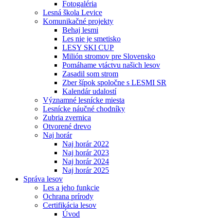
Fotogaléria
Lesná škola Levice
Komunikačné projekty
Behaj lesmi
Les nie je smetisko
LESY SKI CUP
Milión stromov pre Slovensko
Pomáhame vtáctvu našich lesov
Zasadil som strom
Zber šípok spoločne s LESMI SR
Kalendár udalostí
Významné lesnícke miesta
Lesnícke náučné chodníky
Zubria zvernica
Otvorené drevo
Naj horár
Naj horár 2022
Naj horár 2023
Naj horár 2024
Naj horár 2025
Správa lesov
Les a jeho funkcie
Ochrana prírody
Certifikácia lesov
Úvod