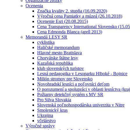
Organizačné zložky
Ocenenia
Značka kvality 2. stupňa (16.09.2020)
Výročná cena Pamiatky a múzeá (26.10.2018)
Ocenenie Esri (20.08.2015)
Cena Transparency International Slovensko (15.0
Cena Edmonda Blanca (apríl 2013)
Memorandá LESY SR
cyklistika
Haličské memorandum
Hlavné mesto Bratislava
Chorvátske štátne lesy
Kazašská republika
klub slovenských turistov
Lesná pedagogika v Lesoparku Hlboké - Bojnice
Milión stromov pre Slovensko
Novohradskí lesníci a poľovníci deťom
O porozumení a spolupráci v oblasti lesníctva (kra
Požiarny detekčný systém s MV SR
Pro Silva Slovakia
Slovenská poľnohospodárska univerzita v Nitre
Smolenický kras
Ukrajina
včelárstvo
Výročné správy