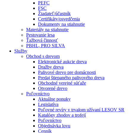
PEFC
FSC
Žiadateľ/účastník
Certifikáty/osvedčenia
Dokumenty na stiahnutie
Materiály na stiahnutie
Pestovanie lesa
Ťažbová činnosť
PBHL, PRO SILVA
Služby
Obchod s drevom
Elektronické aukcie dreva
Dražby dreva
Palivové drevo pre domácnosti
Predaj štiepaného palivového dreva
Obchodné verejné súťaže
Otvorené drevo
Poľovníctvo
Aktuálne ponuky
Legislatíva
Poľovné revíry v trvalom užívaní LESOV SR
Katalógy zhodov a trofejí
Poľovníctvo
Objednávka lovu
Cenník