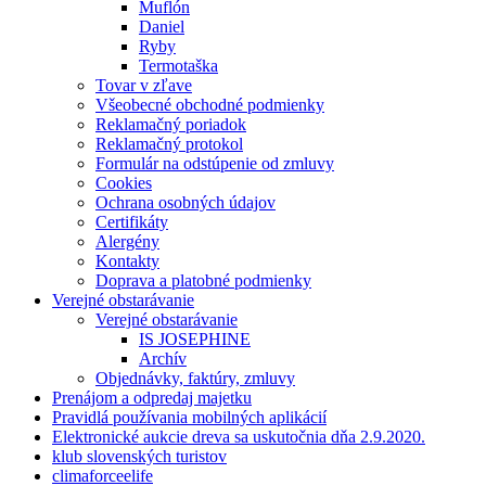
Muflón
Daniel
Ryby
Termotaška
Tovar v zľave
Všeobecné obchodné podmienky
Reklamačný poriadok
Reklamačný protokol
Formulár na odstúpenie od zmluvy
Cookies
Ochrana osobných údajov
Certifikáty
Alergény
Kontakty
Doprava a platobné podmienky
Verejné obstarávanie
Verejné obstarávanie
IS JOSEPHINE
Archív
Objednávky, faktúry, zmluvy
Prenájom a odpredaj majetku
Pravidlá používania mobilných aplikácií
Elektronické aukcie dreva sa uskutočnia dňa 2.9.2020.
klub slovenských turistov
climaforceelife