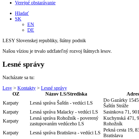
Verejné obstarávanie
Hladať
SK
EN
DE
LESY Slovenskej republiky, štátny podnik
Našou víziou je trvalo udržateľný rozvoj štátnych lesov.
Lesné správy
Nacházate sa tu:
Lesy
>
Kontakty
>
Lesné správy
OZ
Názov LS/Strediska
Adre
Do Gazárky 1545
Karpaty
Lesná správa Šaštín - vedúci LS
Šaštín Stráže
Karpaty
Lesná správa Malacky - vedúci LS
Sasinkova 71, 90
Lesná správa Rohožník - poverený
Kuchynská 471, 
Karpaty
zastupovaním vedúceho LS
Rohožník
Pekná cesta 19, 8
Karpaty
Lesná správa Bratislava - vedúci LS
Bratislava