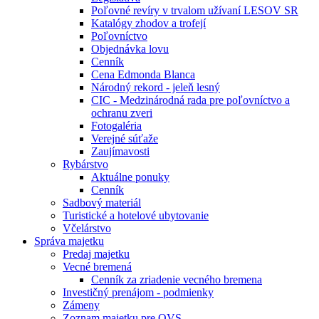
Poľovné revíry v trvalom užívaní LESOV SR
Katalógy zhodov a trofejí
Poľovníctvo
Objednávka lovu
Cenník
Cena Edmonda Blanca
Národný rekord - jeleň lesný
CIC - Medzinárodná rada pre poľovníctvo a
ochranu zveri
Fotogaléria
Verejné súťaže
Zaujímavosti
Rybárstvo
Aktuálne ponuky
Cenník
Sadbový materiál
Turistické a hotelové ubytovanie
Včelárstvo
Správa majetku
Predaj majetku
Vecné bremená
Cenník za zriadenie vecného bremena
Investičný prenájom - podmienky
Zámeny
Zoznam majetku pre OVS