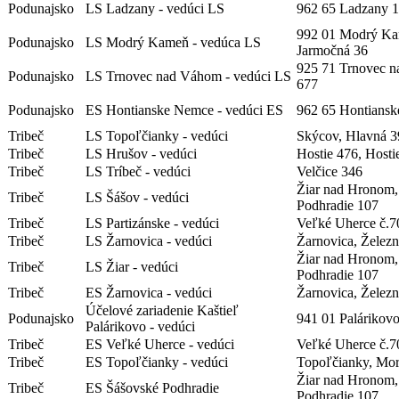
Podunajsko
LS Ladzany - vedúci LS
962 65 Ladzany 
992 01 Modrý Ka
Podunajsko
LS Modrý Kameň - vedúca LS
Jarmočná 36
925 71 Trnovec 
Podunajsko
LS Trnovec nad Váhom - vedúci LS
677
Podunajsko
ES Hontianske Nemce - vedúci ES
962 65 Hontians
Tribeč
LS Topoľčianky - vedúci
Skýcov, Hlavná 3
Tribeč
LS Hrušov - vedúci
Hostie 476, Hosti
Tribeč
LS Tríbeč - vedúci
Velčice 346
Žiar nad Hronom,
Tribeč
LS Šášov - vedúci
Podhradie 107
Tribeč
LS Partizánske - vedúci
Veľké Uherce č.7
Tribeč
LS Žarnovica - vedúci
Žarnovica, Železn
Žiar nad Hronom,
Tribeč
LS Žiar - vedúci
Podhradie 107
Tribeč
ES Žarnovica - vedúci
Žarnovica, Železn
Účelové zariadenie Kaštieľ
Podunajsko
941 01 Palárikovo
Palárikovo - vedúci
Tribeč
ES Veľké Uherce - vedúci
Veľké Uherce č.7
Tribeč
ES Topoľčianky - vedúci
Topoľčianky, Mo
Žiar nad Hronom,
Tribeč
ES Šášovské Podhradie
Podhradie 107