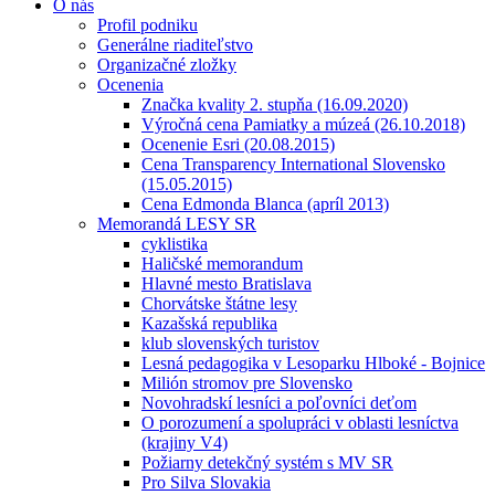
O nás
Profil podniku
Generálne riaditeľstvo
Organizačné zložky
Ocenenia
Značka kvality 2. stupňa (16.09.2020)
Výročná cena Pamiatky a múzeá (26.10.2018)
Ocenenie Esri (20.08.2015)
Cena Transparency International Slovensko
(15.05.2015)
Cena Edmonda Blanca (apríl 2013)
Memorandá LESY SR
cyklistika
Haličské memorandum
Hlavné mesto Bratislava
Chorvátske štátne lesy
Kazašská republika
klub slovenských turistov
Lesná pedagogika v Lesoparku Hlboké - Bojnice
Milión stromov pre Slovensko
Novohradskí lesníci a poľovníci deťom
O porozumení a spolupráci v oblasti lesníctva
(krajiny V4)
Požiarny detekčný systém s MV SR
Pro Silva Slovakia