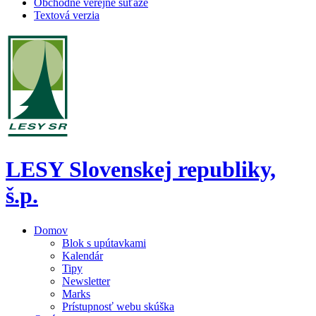
Obchodné verejné súťaže
Textová verzia
LESY Slovenskej republiky,
š.p.
Domov
Blok s upútavkami
Kalendár
Tipy
Newsletter
Marks
Prístupnosť webu skúška