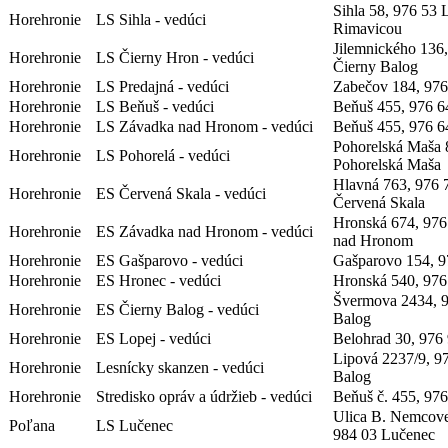
Sihla 58, 976 53
Horehronie
LS Sihla - vedúci
Rimavicou
Jilemnického 136
Horehronie
LS Čierny Hron - vedúci
Čierny Balog
Horehronie
LS Predajná - vedúci
Zabečov 184, 976
Horehronie
LS Beňuš - vedúci
Beňuš 455, 976 6
Horehronie
LS Závadka nad Hronom - vedúci
Beňuš 455, 976 6
Pohorelská Maša 
Horehronie
LS Pohorelá - vedúci
Pohorelská Maša
Hlavná 763, 976 
Horehronie
ES Červená Skala - vedúci
Červená Skala
Hronská 674, 976
Horehronie
ES Závadka nad Hronom - vedúci
nad Hronom
Horehronie
ES Gašparovo - vedúci
Gašparovo 154, 9
Horehronie
ES Hronec - vedúci
Hronská 540, 976
Švermova 2434, 
Horehronie
ES Čierny Balog - vedúci
Balog
Horehronie
ES Lopej - vedúci
Belohrad 30, 976
Lipová 2237/9, 9
Horehronie
Lesnícky skanzen - vedúci
Balog
Horehronie
Stredisko opráv a údržieb - vedúci
Beňuš č. 455, 97
Ulica B. Nemcove
Poľana
LS Lučenec
984 03 Lučenec