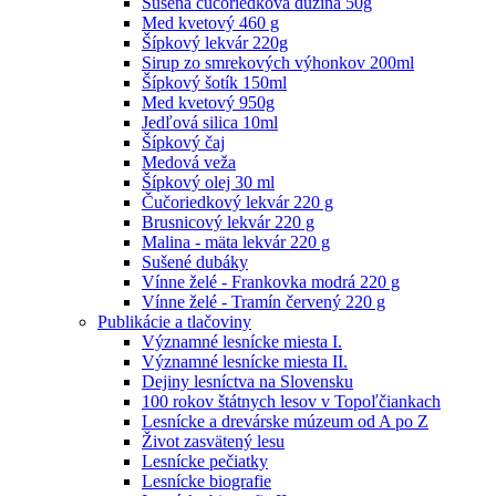
Sušená čučoriedková dužina 50g
Med kvetový 460 g
Šípkový lekvár 220g
Sirup zo smrekových výhonkov 200ml
Šípkový šotík 150ml
Med kvetový 950g
Jedľová silica 10ml
Šípkový čaj
Medová veža
Šípkový olej 30 ml
Čučoriedkový lekvár 220 g
Brusnicový lekvár 220 g
Malina - mäta lekvár 220 g
Sušené dubáky
Vínne želé - Frankovka modrá 220 g
Vínne želé - Tramín červený 220 g
Publikácie a tlačoviny
Významné lesnícke miesta I.
Významné lesnícke miesta II.
Dejiny lesníctva na Slovensku
100 rokov štátnych lesov v Topoľčiankach
Lesnícke a drevárske múzeum od A po Z
Život zasvätený lesu
Lesnícke pečiatky
Lesnícke biografie