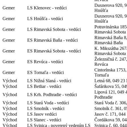
Daxnerova 920, 9
Gemer
LS Klenovec - vedúci
Hnúšťa
Daxnerova 920, 9
Gemer
LS Hnúšťa - vedúci
Hnúšťa
Potravinárska 185
Gemer
LS Rimavská Sobota - vedúci
Rimavská Sobota
Rimavská Baňa 8,
Gemer
ES Rimavská Baňa - vedúci
Rimavská Baňa
K. Mikszátha 267
Gemer
ES Rimavská Sobota - vedúci
Rimavská Sobota
Železničná č. 247
Gemer
ES Revúca - vedúci
Revúca
Cintorínska 1753
Gemer
ES Tornaľa - vedúci
Tornaľa
Východ
LS Nižná Slaná - vedúci
Letná 68, 049 23 
Východ
LS Betliar - vedúci
Šafárikova 55, 04
Lipová 121, 049 
Východ
LS Krh. Podhradie - vedúci
Podhradie
Východ
LS Stará Voda - vedúci
Stará Voda č. 306
Východ
LS Smolník - vedúci
Smolník č. 361, 0
Východ
LS Jasov vedúci
Jasov č. 171, 044
Východ
LS Slanec - vedúci
Čordákova 59, 04
Východ
LS Svinica - poverený vedením LS
Svinica č. 60, 044