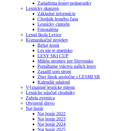
Zariadenia lesnej pedagogiky
Lesnícky skanzen
Základné informácie
Chodník lesného času
Lesnícky cintorín
Fotogaléria
Lesná škola Levice
Komunikačné projekty
Behaj lesmi
Les nie je smetisko
LESY SKI CUP
Milión stromov pre Slovensko
Pomáhame vtáctvu našich lesov
Zasadil som strom
Zber šípok spoločne s LESMI SR
Kalendár udalostí
Významné lesnícke miesta
Lesnícke náučné chodníky
Zubria zvernica
Otvorené drevo
Naj horár
Naj horár 2022
Naj horár 2023
Naj horár 2024
Naj horár 2025