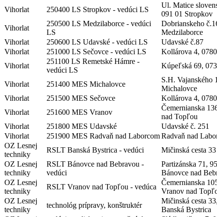
Ul. Matice sloven
Vihorlat
250400 LS Stropkov - vedúci LS
091 01 Stropkov
250500 LS Medzilaborce - vedúci
Dobrianskeho č.1
Vihorlat
LS
Medzilaborce
Vihorlat
250600 LS Udavské - vedúci LS
Udavské č.87
Vihorlat
251000 LS Sečovce - vedúci LS
Kollárova 4, 078
251100 LS Remetské Hámre -
Vihorlat
Kúpeľská 69, 073
vedúci LS
S.H. Vajanského 
Vihorlat
251400 MES Michalovce
Michalovce
Vihorlat
251500 MES Sečovce
Kollárova 4, 078
Čemernianska 13
Vihorlat
251600 MES Vranov
nad Topľou
Vihorlat
251800 MES Udavské
Udavské č. 251
Vihorlat
251900 MES Radvaň nad Laborcom
Radvaň nad Labo
OZ Lesnej
RSLT Banská Bystrica - vedúci
Mičinská cesta 33
techniky
OZ Lesnej
RSLT Bánovce nad Bebravou -
Partizánska 71, 9
techniky
vedúci
Bánovce nad Beb
OZ Lesnej
Čemernianska 105
RSLT Vranov nad Topľou - vedúca
techniky
Vranov nad Topľ
OZ Lesnej
Mičinská cesta 33
technológ prípravy, konštruktér
techniky
Banská Bystrica