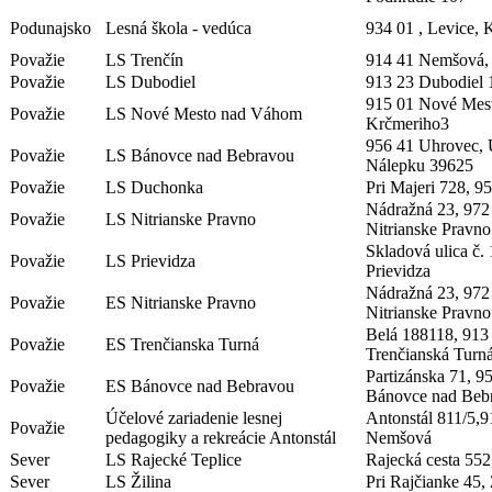
Podunajsko
Lesná škola - vedúca
934 01 , Levice,
Považie
LS Trenčín
914 41 Nemšová,
Považie
LS Dubodiel
913 23 Dubodiel 
915 01 Nové Mest
Považie
LS Nové Mesto nad Váhom
Krčmeriho3
956 41 Uhrovec, U
Považie
LS Bánovce nad Bebravou
Nálepku 39625
Považie
LS Duchonka
Pri Majeri 728, 9
Nádražná 23, 972
Považie
LS Nitrianske Pravno
Nitrianske Pravno
Skladová ulica č.
Považie
LS Prievidza
Prievidza
Nádražná 23, 972
Považie
ES Nitrianske Pravno
Nitrianske Pravno
Belá 188118, 913
Považie
ES Trenčianska Turná
Trenčianská Turn
Partizánska 71, 9
Považie
ES Bánovce nad Bebravou
Bánovce nad Beb
Účelové zariadenie lesnej
Antonstál 811/5,9
Považie
pedagogiky a rekreácie Antonstál
Nemšová
Sever
LS Rajecké Teplice
Rajecká cesta 552
Sever
LS Žilina
Pri Rajčianke 45, 