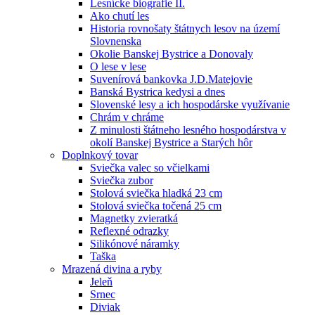
Lesnícke biografie II.
Ako chutí les
Historia rovnošaty štátnych lesov na území
Slovnenska
Okolie Banskej Bystrice a Donovaly
O lese v lese
Suvenírová bankovka J.D.Matejovie
Banská Bystrica kedysi a dnes
Slovenské lesy a ich hospodárske využívanie
Chrám v chráme
Z minulosti štátneho lesného hospodárstva v
okolí Banskej Bystrice a Starých hôr
Doplnkový tovar
Sviečka valec so včielkami
Sviečka zubor
Stolová sviečka hladká 23 cm
Stolová sviečka točená 25 cm
Magnetky zvieratká
Reflexné odrazky
Silikónové náramky
Taška
Mrazená divina a ryby
Jeleň
Srnec
Diviak