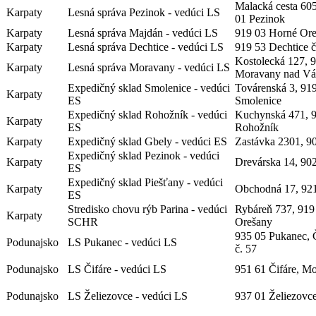
Malacká cesta 60
Karpaty
Lesná správa Pezinok - vedúci LS
01 Pezinok
Karpaty
Lesná správa Majdán - vedúci LS
919 03 Horné Ore
Karpaty
Lesná správa Dechtice - vedúci LS
919 53 Dechtice č
Kostolecká 127, 
Karpaty
Lesná správa Moravany - vedúci LS
Moravany nad V
Expedičný sklad Smolenice - vedúci
Továrenská 3, 91
Karpaty
ES
Smolenice
Expedičný sklad Rohožník - vedúci
Kuchynská 471, 
Karpaty
ES
Rohožník
Karpaty
Expedičný sklad Gbely - vedúci ES
Zastávka 2301, 9
Expedičný sklad Pezinok - vedúci
Karpaty
Drevárska 14, 90
ES
Expedičný sklad Piešťany - vedúci
Karpaty
Obchodná 17, 921
ES
Stredisko chovu rýb Parina - vedúci
Rybáreň 737, 919
Karpaty
SCHR
Orešany
935 05 Pukanec, Č
Podunajsko
LS Pukanec - vedúci LS
č. 57
Podunajsko
LS Čifáre - vedúci LS
951 61 Čifáre, M
Podunajsko
LS Želiezovce - vedúci LS
937 01 Želiezovce