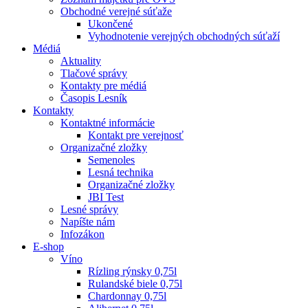
Obchodné verejné súťaže
Ukončené
Vyhodnotenie verejných obchodných súťaží
Médiá
Aktuality
Tlačové správy
Kontakty pre médiá
Časopis Lesník
Kontakty
Kontaktné informácie
Kontakt pre verejnosť
Organizačné zložky
Semenoles
Lesná technika
Organizačné zložky
JBI Test
Lesné správy
Napíšte nám
Infozákon
E-shop
Víno
Rízling rýnsky 0,75l
Rulandské biele 0,75l
Chardonnay 0,75l