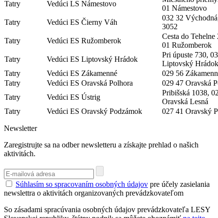
Tatry
Vedúci LS Námestovo
01 Námestovo
032 32 Východná
Tatry
Vedúci ES Čierny Váh
3052
Cesta do Tehelne 
Tatry
Vedúci ES Ružomberok
01 Ružomberok
Pri úpuste 730, 0
Tatry
Vedúci ES Liptovský Hrádok
Liptovský Hrádo
Tatry
Vedúci ES Zákamenné
029 56 Zákamenn
Tatry
Vedúci ES Oravská Polhora
029 47 Oravská P
Pribišská 1038, 0
Tatry
Vedúci ES Ústrig
Oravská Lesná
Tatry
Vedúci ES Oravský Podzámok
027 41 Oravský 
Newsletter
Zaregistrujte sa na odber newsletteru a získajte prehlad o našich
aktivitách.
Súhlasím so spracovaním osobných údajov
pre účely zasielania
newslettra o aktivitách organizovaných prevádzkovateľom
So zásadami spracúvania osobných údajov prevádzkovateľa LESY