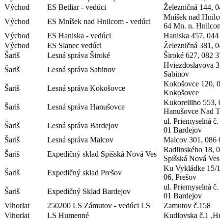
Východ
ES Betliar - vedúci
Železničná 144, 0
Mníšek nad Hnilc
Východ
ES Mníšek nad Hnilcom - vedúci
64 Mn. n. Hnilco
Východ
ES Haniska - vedúci
Haniska 457, 044
Východ
ES Slanec vedúci
Železničná 381, 0
Šariš
Lesná správa Široké
Široké 627, 082 3
Hviezdoslavova 3
Šariš
Lesná správa Sabinov
Sabinov
Kokošovce 120, 0
Šariš
Lesná správa Kokošovce
Kokošovce
Kukorelliho 553, 
Šariš
Lesná správa Hanušovce
Hanušovce Nad 
ul. Priemyselná č
Šariš
Lesná správa Bardejov
01 Bardejov
Šariš
Lesná správa Malcov
Malcov 301, 086
Radlinského 18, 
Šariš
Expedičný sklad Spišská Nová Ves
Spišská Nová Ves
Ku Vykládke 15/1
Šariš
Expedičný sklad Prešov
06, Prešov
ul. Priemyselná č
Šariš
Expedičný Sklad Bardejov
01 Bardejov
Vihorlat
250200 LS Zámutov - vedúci LS
Zamutov č.158
Vihorlat
LS Humenné
Kudlovska č.1 ,