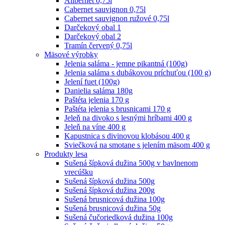
Alibernet 0,75l
Cabernet sauvignon 0,75l
Cabernet sauvignon ružové 0,75l
Darčekový obal 1
Darčekový obal 2
Tramín červený 0,75l
Mäsové výrobky
Jelenia saláma - jemne pikantná (100g)
Jelenia saláma s dubákovou príchuťou (100 g)
Jelení fuet (100g)
Danielia saláma 180g
Paštéta jelenia 170 g
Paštéta jelenia s brusnicami 170 g
Jeleň na divoko s lesnými hríbami 400 g
Jeleň na víne 400 g
Kapustnica s divinovou klobásou 400 g
Sviečková na smotane s jelením mäsom 400 g
Produkty lesa
Sušená šípková dužina 500g v bavlnenom
vrecúšku
Sušená šípková dužina 500g
Sušená šípková dužina 200g
Sušená brusnicová dužina 100g
Sušená brusnicová dužina 50g
Sušená čučoriedková dužina 100g