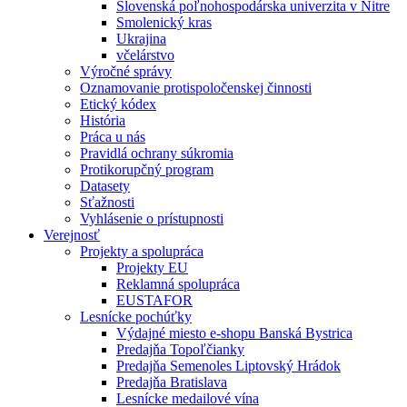
Slovenská poľnohospodárska univerzita v Nitre
Smolenický kras
Ukrajina
včelárstvo
Výročné správy
Oznamovanie protispoločenskej činnosti
Etický kódex
História
Práca u nás
Pravidlá ochrany súkromia
Protikorupčný program
Datasety
Sťažnosti
Vyhlásenie o prístupnosti
Verejnosť
Projekty a spolupráca
Projekty EU
Reklamná spolupráca
EUSTAFOR
Lesnícke pochúťky
Výdajné miesto e-shopu Banská Bystrica
Predajňa Topoľčianky
Predajňa Semenoles Liptovský Hrádok
Predajňa Bratislava
Lesnícke medailové vína