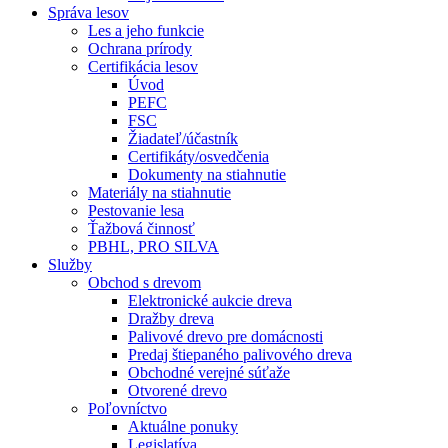
Správa lesov
Les a jeho funkcie
Ochrana prírody
Certifikácia lesov
Úvod
PEFC
FSC
Žiadateľ/účastník
Certifikáty/osvedčenia
Dokumenty na stiahnutie
Materiály na stiahnutie
Pestovanie lesa
Ťažbová činnosť
PBHL, PRO SILVA
Služby
Obchod s drevom
Elektronické aukcie dreva
Dražby dreva
Palivové drevo pre domácnosti
Predaj štiepaného palivového dreva
Obchodné verejné súťaže
Otvorené drevo
Poľovníctvo
Aktuálne ponuky
Legislatíva