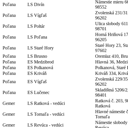
Námestie mieru 6
Poľana
LS Divín
98552
Zvolenská 231/31
Poľana
LS Vígľaš
96202
Ulica slobody 611
Poľana
LS Poltár
98701
Horná Hriňová 17
Poľana
LS Poľana
96205
Staré Hory 23, St
Poľana
LS Staré Hory
97602
Poľana
LS Brusno
Oremlaz 410, Bru
Poľana
ES Medzibrod
Hlavná 36, Medz
Poľana
ES Polkanová
Polkanová, Staré
Poľana
ES Kriváň
Kriváň 334, Kriv
Zvolenská 229/35
Poľana
ES Vígľaš
96202
Skladištná 5206/2
Poľana
ES Lučenec
98401
Ratková č. 203, 
Gemer
LS Ratková - vedúci
Ratková
Hlavné námestie č
Gemer
LS Tornaľa - vedúci
Tornaľa
Námestie slobody
Gemer
LS Revúca - vedúci
Revúca