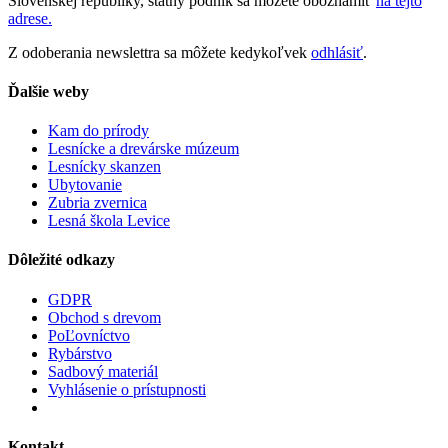
Slovenskej republiky, štátny podnik sa môžete oboznámiť
na tejto
adrese.
Z odoberania newslettra sa môžete kedykoľvek
odhlásiť
.
Ďalšie weby
Kam do prírody
Lesnícke a drevárske múzeum
Lesnícky skanzen
Ubytovanie
Zubria zvernica
Lesná škola Levice
Dôležité odkazy
GDPR
Obchod s drevom
PoĽovníctvo
Rybárstvo
Sadbový materiál
Vyhlásenie o prístupnosti
Kontakt