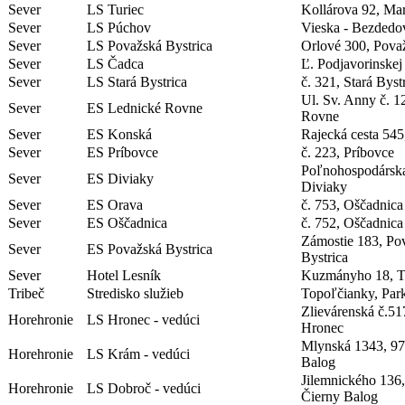
Sever
LS Turiec
Kollárova 92, Mar
Sever
LS Púchov
Vieska - Bezdedo
Sever
LS Považská Bystrica
Orlové 300, Považ
Sever
LS Čadca
Ľ. Podjavorinskej
Sever
LS Stará Bystrica
č. 321, Stará Byst
Ul. Sv. Anny č. 1
Sever
ES Lednické Rovne
Rovne
Sever
ES Konská
Rajecká cesta 54
Sever
ES Príbovce
č. 223, Príbovce
Poľnohospodárska
Sever
ES Diviaky
Diviaky
Sever
ES Orava
č. 753, Oščadnica
Sever
ES Oščadnica
č. 752, Oščadnica
Zámostie 183, Po
Sever
ES Považská Bystrica
Bystrica
Sever
Hotel Lesník
Kuzmányho 18, T.
Tribeč
Stredisko služieb
Topoľčianky, Par
Zlievárenská č.51
Horehronie
LS Hronec - vedúci
Hronec
Mlynská 1343, 97
Horehronie
LS Krám - vedúci
Balog
Jilemnického 136
Horehronie
LS Dobroč - vedúci
Čierny Balog