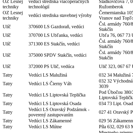
OZ Lesnej
vedúci strediska viacoperačných
Sládkovičova 7, 
techniky
technológií
Ružomberok
OZ Lesnej
Čemernianska 105
vedúci strediska stavebnej výroby
techniky
Vranov nad Topľ
Čsl. armády 760/
Ulíč
370600 LS Gazdoraň, vedúci
Stakčín
Ulíč
370700 LS Ubľanka, vedúci
Ubľa 76, 067 73
Čsl. armády 760/
Ulíč
371300 ES Stakčín, vedúci
Stakčín
Čsl. armády 760/
Ulíč
375000 SPDV Stakčín, vedúci
Stakčín
Ulíč
372000 PS Ulič, vedúca
Ulič 323, 067 67 
Tatry
Vedúci LS Malužiná
032 34 Malužiná 
032 32 Východná
Tatry
Vedúci LS Čierny Váh
3039
Pod Úbočou 380/
Tatry
Vedúci LS Liptovská Teplička
Liptovská Tepličk
Tatry
Vedúci LS Liptovská Osada
034 73 Lipt. Osad
Vedúci LS Oravský Podzámok -
Tatry
027 41 Oravský 
poverený zastupovaním
Tatry
Vedúci LS Zákamenné
029 56 Zákamenn
Tatry
Vedúci LS Mútne
Píla 632, 029 63
Miestneho priemy