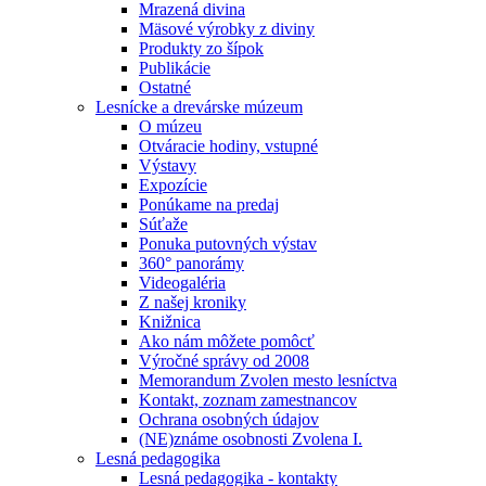
Mrazená divina
Mäsové výrobky z diviny
Produkty zo šípok
Publikácie
Ostatné
Lesnícke a drevárske múzeum
O múzeu
Otváracie hodiny, vstupné
Výstavy
Expozície
Ponúkame na predaj
Súťaže
Ponuka putovných výstav
360° panorámy
Videogaléria
Z našej kroniky
Knižnica
Ako nám môžete pomôcť
Výročné správy od 2008
Memorandum Zvolen mesto lesníctva
Kontakt, zoznam zamestnancov
Ochrana osobných údajov
(NE)známe osobnosti Zvolena I.
Lesná pedagogika
Lesná pedagogika - kontakty