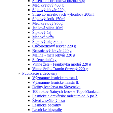
Sušená čučoriedková dužina 50g
Med kvetový 460 g
Šípkový lekvár 220g
Sirup zo smrekových výhonkov 200ml
Šípkový šotík 150ml
Med kvetový 950g
Jedľová silica 10ml
Šípkový čaj
Medová veža
Šípkový olej 30 ml
Čučoriedkový lekvár 220 g
Brusnicový lekvár 220 g
Malina - mäta lekvár 220 g
Sušené dubáky
Vínne želé - Frankovka modrá 220 g
Vínne želé - Tramín červený 220 g
Publikácie a tlačoviny
Významné lesnícke miesta I.
Významné lesnícke miesta II.
Dejiny lesníctva na Slovensku
100 rokov štátnych lesov v Topoľčiankach
Lesnícke a drevárske múzeum od A po Z
Život zasvätený lesu
Lesnícke pečiatky
Lesnícke biografie