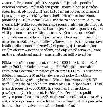
znamená, že je nutné „nějak se vypořádat“ jednak s poměrně
vysokou celkovou mýtní těžbou podle „normálního“ pasečného
etátu, jednak plynoucí z něj pro každý mýtní porost. To znamená
i pro ty porosty, v nichž bychom chtěli těžit nízkou intenzitou,
přibližně jen BP, řekněme 80-100 m3 /ha za decennium. A to i za
situace, kdy těchto porostů bude sice pomalu, ale neustále přibývat.
Problém se „zcela“ vyřeší, až lesní majetek bude disponovat daleko
větší plochou a tedy i větším počtem trvalých porostů s mýtně
zralým dřívím než odpovídá počtem a plochou mýtním pasečným
porostům na základě „normality“ věkových tříd. K takovému stavu
lesního celku s mnoha různověkými porosty, tj. i s trvale mýtně
zralým dřevem – netřeba se všemi, což objektivně sotva kdy bude
možné a nebude ani nutné – musí směřovat úsilí o trvalý les.
Příklad k lepšímu pochopení: na LHC 1000 ha je k mýtní těžbě
určeno 200 ha mýtních porostů, tj. přibližně jejich „normální“
zastoupení s decenálním pasečným etátem 50000 m3, s průměrnou
těžební intenzitou 250 m3/ha; aby alespoň poloviční objem,
25000 bylo lze vytěžit výběrnou těžbou s intenzitou ve výši BP
např. 80 m3 /ha za decennium, musel by LHC disponovat s 312 ha
trvalých porostů (=25000:80), tj. s více než 1,5 násobkem
pasečných mýtních porostů. Každé překročení tohoto podílu
trvalých porostů znamená zvýšení těžebních možností nad pasečný
etát, což je významné. Podle libovolně zvoleného stupně přestavby
bude se plocha trvalých porostů pochopitelně měnit.