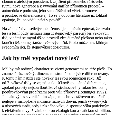
clonou mateřským porostem: k zajištění přirozeného růstového
rytmu nové generace a k vyvolání dalších přírodních procesů –
autoredukce podrostu, jeho samočištění od větví, stromové
a prostorové diferenciace aj. To se v odborné literatuře již tolikrát
opakuje, že „to vědí i ptáci v povětří“.
Na základě dvousetletých zkušeností je nutné akceptovat, že trvalost
lesa a lesní půdy nemůže zajistit stejnověký pasečný les věkových
tříd, v němž se mýtní těžba provádí více či méně plošnou nebo takto
končící těžbou nejstarších věkových tříd. Proto můžeme s klidným
svědomím říci, že stejnověkost dosloužila.
Jak by měl vypadat nový les?
Měl by mít rodinný charakter se všemi generacemi na téže ploše. To
znamená různověký, dimenzemi stromů co nejvíce diferencovaný.
K tomu nám nabízí i stejnověký les svou pomocnou ruku. Již
od 2. věkové třídy se zejména tloušťkově spontánně diferencuje,
„pokud porosty nejsou tloušťkově sjednocovány rukou lesníka, tj.
podúrovňovými probírkami proti vůli přírody“ (Reininger 1992).
Jen takový les s vertikálním zápojem nebo v etážovém uspořádání,
nejlépe v maloplošné mozaice různých dřevin, jejich vývojových
a růstových stadií, tedy i různého věku, disponuje vším potřebným
k efektivnímu využívání: dobrou ekologickou a statickou stabilitou,