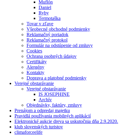
Muflón
Daniel
Ryby
Termotaška
Tovar v zľave
Všeobecné obchodné podmienky
Reklamačný poriadok
Reklamačný protokol
Formulár na odstúpenie od zmluvy
Cookies
Ochrana osobných údajov
Certifikáty
Alergény
Kontakty
Doprava a platobné podmienky
Verejné obstarávanie
Verejné obstarávanie
IS JOSEPHINE
Archív
Objednávky, faktúry, zmluvy
Prenájom a odpredaj majetku
Pravidlá používania mobilných aplikácií
Elektronické aukcie dreva sa uskutočnia dňa 2.9.2020.
klub slovenských turistov
climaforceelife