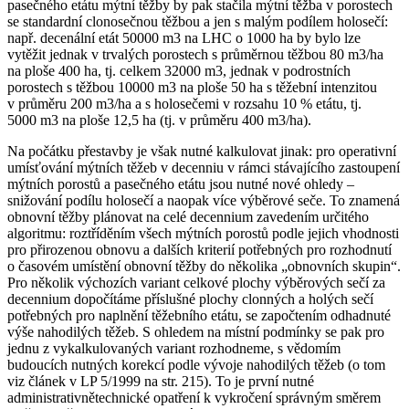
pasečného etátu mýtní těžby by pak stačila mýtní těžba v porostech
se standardní clonosečnou těžbou a jen s malým podílem holosečí:
např. decenální etát 50000 m3 na LHC o 1000 ha by bylo lze
vytěžit jednak v trvalých porostech s průměrnou těžbou 80 m3/ha
na ploše 400 ha, tj. celkem 32000 m3, jednak v podrostních
porostech s těžbou 10000 m3 na ploše 50 ha s těžební intenzitou
v průměru 200 m3/ha a s holosečemi v rozsahu 10 % etátu, tj.
5000 m3 na ploše 12,5 ha (tj. v průměru 400 m3/ha).
Na počátku přestavby je však nutné kalkulovat jinak: pro operativní
umísťování mýtních těžeb v decenniu v rámci stávajícího zastoupení
mýtních porostů a pasečného etátu jsou nutné nové ohledy –
snižování podílu holosečí a naopak více výběrové seče. To znamená
obnovní těžby plánovat na celé decennium zavedením určitého
algoritmu: roztříděním všech mýtních porostů podle jejich vhodnosti
pro přirozenou obnovu a dalších kriterií potřebných pro rozhodnutí
o časovém umístění obnovní těžby do několika „obnovních skupin“.
Pro několik výchozích variant celkové plochy výběrových sečí za
decennium dopočítáme příslušné plochy clonných a holých sečí
potřebných pro naplnění těžebního etátu, se započtením odhadnuté
výše nahodilých těžeb. S ohledem na místní podmínky se pak pro
jednu z vykalkulovaných variant rozhodneme, s vědomím
budoucích nutných korekcí podle vývoje nahodilých těžeb (o tom
viz článek v LP 5/1999 na str. 215). To je první nutné
administrativně­technické opatření k vykročení správným směrem