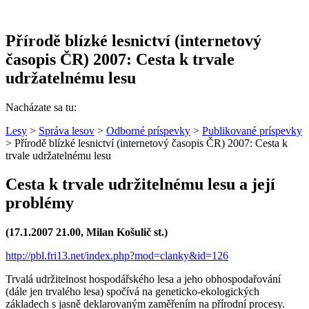
Přírodě blízké lesnictví (internetový
časopis ČR) 2007: Cesta k trvale
udržatelnému lesu
Nacházate sa tu:
Lesy
>
Správa lesov
>
Odborné príspevky
>
Publikované príspevky
> Přírodě blízké lesnictví (internetový časopis ČR) 2007: Cesta k
trvale udržatelnému lesu
Cesta k trvale udržitelnému lesu a její
problémy
(17.1.2007 21.00, Milan Košulič st.)
http://pbl.fri13.net/index.php?mod=clanky&id=126
Trvalá udržitelnost hospodářského lesa a jeho obhospodařování
(dále jen trvalého lesa) spočívá na geneticko­‑ekologických
základech s jasně deklarovaným zaměřením na přírodní procesy.