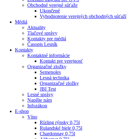
Obchodné verejné súťaže
Ukončené
Vyhodnotenie verejných obchodných súťaží
Médiá
Aktuality
Tlačové správy
Kontakty pre médiá
Časopis Lesník
Kontakty
Kontaktné informácie
Kontakt pre verejnosť
Organizačné zložky
Semenoles
Lesná technika
Organizačné zložky
JBI Test
Lesné správy
Napíšte nám
Infozákon
E-shop
Víno
Rízling rýnsky 0,75l
Rulandské biele 0,75l
Chardonnay 0,75l