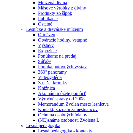
Mrazená divina
Mäsové výrobky z diviny
Produkty zo šípok
Publikácie
Ostatné
Lesnícke a drevárske múzeum
O múzeu
Otváracie hodiny, vstupné
Výstavy
Expozície
Ponúkame na predaj
Súťaže
Ponuka putovných výstav
360° panorámy
Videogaléria
Z našej kroniky
Knižnica
Ako nám môžete pomôcť
Výročné správy od 2008
Memorandum Zvolen mesto lesníctva
Kontakt, zoznam zamestnancov
Ochrana osobných údajov
(NE)známe osobnosti Zvolena I.
Lesná pedagogika
Lesná pedagogika - kontakty