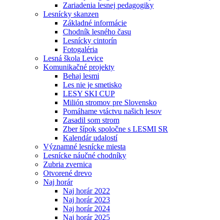
Zariadenia lesnej pedagogiky
Lesnícky skanzen
Základné informácie
Chodník lesného času
Lesnícky cintorín
Fotogaléria
Lesná škola Levice
Komunikačné projekty
Behaj lesmi
Les nie je smetisko
LESY SKI CUP
Milión stromov pre Slovensko
Pomáhame vtáctvu našich lesov
Zasadil som strom
Zber šípok spoločne s LESMI SR
Kalendár udalostí
Významné lesnícke miesta
Lesnícke náučné chodníky
Zubria zvernica
Otvorené drevo
Naj horár
Naj horár 2022
Naj horár 2023
Naj horár 2024
Naj horár 2025