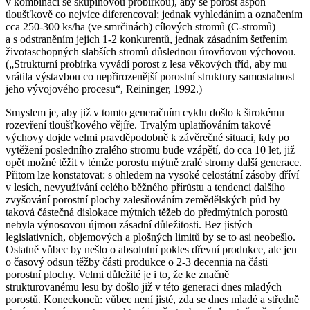
v kombinaci se skupinovou probírkou), aby se porost aspoň
tloušťkově co nejvíce diferencoval; jednak vyhledáním a označením
cca 250-300 ks/ha (ve smrčinách) cílových stromů (C­‑stromů)
a s odstraněním jejich 1-2 konkurentů, jednak zásadním šetřením
životaschopných slabších stromů důslednou úrovňovou výchovou.
(„Strukturní probírka vyvádí porost z lesa věkových tříd, aby mu
vrátila výstavbou co nepřirozenější porostní struktury samostatnost
jeho vývojového procesu“, Reininger, 1992.)
Smyslem je, aby již v tomto generačním cyklu došlo k širokému
rozevření tloušťkového vějíře. Trvalým uplatňováním takové
výchovy dojde velmi pravděpodobně k závěrečné situaci, kdy po
vytěžení posledního zralého stromu bude vzápětí, do cca 10 let, již
opět možné těžit v témže porostu mýtně zralé stromy další generace.
Přitom lze konstatovat: s ohledem na vysoké celostátní zásoby dříví
v lesích, nevyužívání celého běžného přírůstu a tendenci dalšího
zvyšování porostní plochy zalesňováním zemědělských půd by
taková částečná dislokace mýtních těžeb do předmýtních porostů
nebyla výnosovou újmou zásadní důležitosti. Bez jistých
legislativních, objemových a plošných limitů by se to asi neobešlo.
Ostatně vůbec by nešlo o absolutní pokles dřevní produkce, ale jen
o časový odsun těžby části produkce o 2-3 decennia na části
porostní plochy. Velmi důležité je i to, že ke značně
strukturovanému lesu by došlo již v této generaci dnes mladých
porostů. Koneckonců: vůbec není jisté, zda se dnes mladé a středně