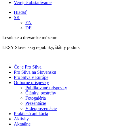
Verejné obstarávanie
Hladať
SK
EN
DE
Lesnícke a drevárske múzeum
LESY Slovenskej republiky, štátny podnik
Čo je Pro Silva
Pro Silva na Slovensku
Pro Silva v Európe
Odborné príspevky
Publikované príspevky
Články, postrehy
Fotogaléria
Prezentácie
Videoprezentácie
Praktická aplikácia
Aktivity
Aktuálne