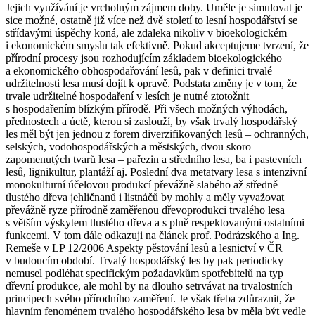
Jejich využívání je vrcholným zájmem doby. Uměle je simulovat je
sice možné, ostatně již více než dvě století to lesní hospodářství se
střídavými úspěchy koná, ale zdaleka nikoliv v bioekologickém
i ekonomickém smyslu tak efektivně. Pokud akceptujeme tvrzení, že
přírodní procesy jsou rozhodujícím základem bioekologického
a ekonomického obhospodařování lesů, pak v definici trvalé
udržitelnosti lesa musí dojít k opravě. Podstata změny je v tom, že
trvale udržitelné hospodaření v lesích je nutné ztotožnit
s hospodařením blízkým přírodě. Při všech možných výhodách,
přednostech a úctě, kterou si zaslouží, by však trvalý hospodářský
les měl být jen jednou z forem diverzifikovaných lesů – ochranných,
selských, vodohospodářských a městských, dvou skoro
zapomenutých tvarů lesa – pařezin a středního lesa, ba i pastevních
lesů, lignikultur, plantáží aj. Poslední dva metatvary lesa s intenzivní
monokulturní účelovou produkcí převážně slabého až středně
tlustého dřeva jehličnanů i listnáčů by mohly a měly vyvažovat
převážně ryze přírodně zaměřenou dřevoprodukci trvalého lesa
s větším výskytem tlustého dřeva a s plně respektovanými ostatními
funkcemi. V tom dále odkazuji na článek prof. Podrázského a Ing.
Remeše v LP 12/2006 Aspekty pěstování lesů a lesnictví v ČR
v budoucím období. Trvalý hospodářský les by pak periodicky
nemusel podléhat specifickým požadavkům spotřebitelů na typ
dřevní produkce, ale mohl by na dlouho setrvávat na trvalostních
principech svého přírodního zaměření. Je však třeba zdůraznit, že
hlavním fenoménem trvalého hospodářského lesa by měla být vedle