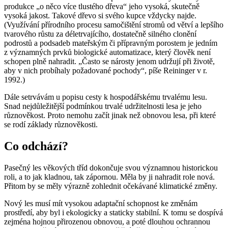
produkce „o něco více tlustého dřeva“ jeho vysoká, skutečně
vysoká jakost. Takové dřevo si svého kupce vždycky najde.
(Využívání přírodního procesu samočištění stromů od větví a lepšího
tvarového růstu za déletrvajícího, dostatečně silného clonění
podrostů a podsadeb mateřským či přípravným porostem je jedním
z významných prvků biologické automatizace, který člověk není
schopen plně nahradit. „Často se nárosty jenom udržují při životě,
aby v nich probíhaly požadované pochody“, píše Reininger v r.
1992.)
Dále setrvávám u popisu cesty k hospodářskému trvalému lesu.
Snad nejdůležitější podmínkou trvalé udržitelnosti lesa je jeho
různověkost. Proto nemohu začít jinak než obnovou lesa, při které
se rodí základy různověkosti.
Co odchází?
Pasečný les věkových tříd dokončuje svou významnou historickou
roli, a to jak kladnou, tak zápornou. Měla by ji nahradit role nová.
Přitom by se měly výrazně zohlednit očekávané klimatické změny.
Nový les musí mít vysokou adaptační schopnost ke změnám
prostředí, aby byl i ekologicky a staticky stabilní. K tomu se dospívá
zejména hojnou přirozenou obnovou, a poté dlouhou ochrannou