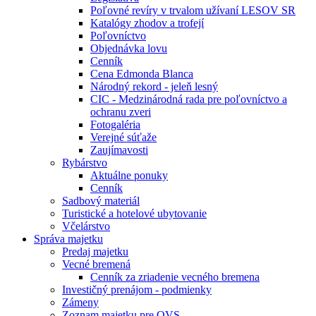
Poľovné revíry v trvalom užívaní LESOV SR
Katalógy zhodov a trofejí
Poľovníctvo
Objednávka lovu
Cenník
Cena Edmonda Blanca
Národný rekord - jeleň lesný
CIC - Medzinárodná rada pre poľovníctvo a
ochranu zveri
Fotogaléria
Verejné súťaže
Zaujímavosti
Rybárstvo
Aktuálne ponuky
Cenník
Sadbový materiál
Turistické a hotelové ubytovanie
Včelárstvo
Správa majetku
Predaj majetku
Vecné bremená
Cenník za zriadenie vecného bremena
Investičný prenájom - podmienky
Zámeny
Zoznam majetku pre OVS