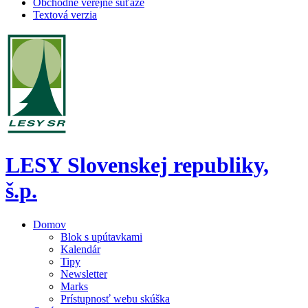
Obchodné verejné súťaže
Textová verzia
LESY Slovenskej republiky,
š.p.
Domov
Blok s upútavkami
Kalendár
Tipy
Newsletter
Marks
Prístupnosť webu skúška