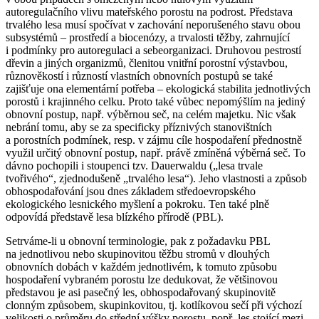
autoregulačního vlivu mateřského porostu na podrost. Představa
trvalého lesa musí spočívat v zachování neporušeného stavu obou
subsystémů – prostředí a biocenózy, a trvalosti těžby, zahrnující
i podmínky pro autoregulaci a sebeorganizaci. Druhovou pestrostí
dřevin a jiných organizmů, členitou vnitřní porostní výstavbou,
různověkostí i růzností vlastních obnovních postupů se také
zajišťuje ona elementární potřeba – ekologická stabilita jednotlivých
porostů i krajinného celku. Proto také vůbec nepomýšlím na jediný
obnovní postup, např. výběrnou seč, na celém majetku. Nic však
nebrání tomu, aby se za specificky příznivých stanovištních
a porostních podmínek, resp. v zájmu cíle hospodaření přednostně
využil určitý obnovní postup, např. právě zmíněná výběrná seč. To
dávno pochopili i stoupenci tzv. Dauerwaldu („lesa trvale
tvořivého“, zjednodušeně „trvalého lesa“). Jeho vlastnosti a způsob
obhospodařování jsou dnes základem středoevropského
ekologického lesnického myšlení a pokroku. Ten také plně
odpovídá představě lesa blízkého přírodě (PBL).
Setrváme­‑li u obnovní terminologie, pak z požadavku PBL
na jednotlivou nebo skupinovitou těžbu stromů v dlouhých
obnovních dobách v každém jednotlivém, k tomuto způsobu
hospodaření vybraném porostu lze dedukovat, že většinovou
představou je asi pasečný les, obhospodařovaný skupinovitě
clonným způsobem, skupinkovitou, tj. kotlíkovou sečí při výchozí
velikosti o průměru do střední výšky porostu. popř. les stojící mezi