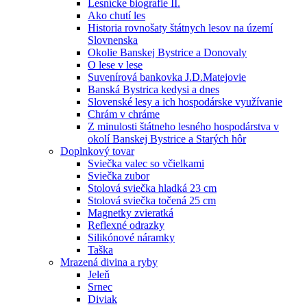
Lesnícke biografie II.
Ako chutí les
Historia rovnošaty štátnych lesov na území
Slovnenska
Okolie Banskej Bystrice a Donovaly
O lese v lese
Suvenírová bankovka J.D.Matejovie
Banská Bystrica kedysi a dnes
Slovenské lesy a ich hospodárske využívanie
Chrám v chráme
Z minulosti štátneho lesného hospodárstva v
okolí Banskej Bystrice a Starých hôr
Doplnkový tovar
Sviečka valec so včielkami
Sviečka zubor
Stolová sviečka hladká 23 cm
Stolová sviečka točená 25 cm
Magnetky zvieratká
Reflexné odrazky
Silikónové náramky
Taška
Mrazená divina a ryby
Jeleň
Srnec
Diviak