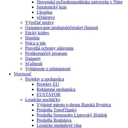
Slovenská poľnohospodárska univerzita v Nitre
Smolenický kras
Ukrajina
včelárstvo
Výročné správy
Oznamovanie protispoločenskej činnosti
Etický kódex
História
Práca u nás
Pravidlá ochrany súkromia
Protikorupčný program
Datasety
Sťažnosti
Vyhlásenie o prístupnosti
Verejnosť
Projekty a spolupráca
Projekty EU
Reklamná spolupráca
EUSTAFOR
Lesnícke pochúťky
Výdajné miesto e-shopu Banská Bystrica
Predajňa Topoľčianky
Predajňa Semenoles Liptovský Hrádok
Predajňa Bratislava
Lesnícke medailové vína