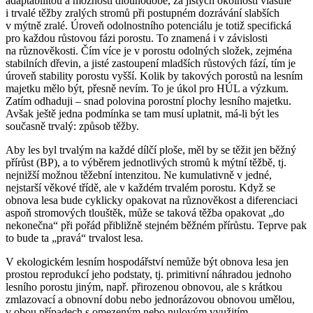
adaptabilitou a možností dlouhodobé, za jistých okolností vlastně
i trvalé těžby zralých stromů při postupném dozrávání slabších
v mýtně zralé. Úroveň odolnostního potenciálu je totiž specifická
pro každou růstovou fázi porostu. To znamená i v závislosti
na různověkosti. Čím více je v porostu odolných složek, zejména
stabilních dřevin, a jisté zastoupení mladších růstových fází, tím je
úroveň stability porostu vyšší. Kolik by takových porostů na lesním
majetku mělo být, přesně nevím. To je úkol pro HÚL a výzkum.
Zatím odhaduji – snad polovina porostní plochy lesního majetku.
Avšak ještě jedna podmínka se tam musí uplatnit, má­‑li být les
současně trvalý: způsob těžby.
Aby les byl trvalým na každé dílčí ploše, měl by se těžit jen běžný
přírůst (BP), a to výběrem jednotlivých stromů k mýtní těžbě, tj.
nejnižší možnou těžební intenzitou. Ne kumulativně v jedné,
nejstarší věkové třídě, ale v každém trvalém porostu. Když se
obnova lesa bude cyklicky opakovat na různověkost a diferenciaci
aspoň stromových tlouštěk, může se taková těžba opakovat „do
nekonečna“ při pořád přibližně stejném běžném přírůstu. Teprve pak
to bude ta „pravá“ trvalost lesa.
V ekologickém lesním hospodářství nemůže být obnova lesa jen
prostou reprodukcí jeho podstaty, tj. primitivní náhradou jednoho
lesního porostu jiným, např. přirozenou obnovou, ale s krátkou
zmlazovací a obnovní dobu nebo jednorázovou obnovou umělou,
v obou případech s omezeným nebo nulovým využitím