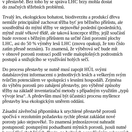
v přestavbě. Bez toho by se správa LHC brzy mohla dostat
do značných těžebních problémů.
Trvalý les, ekologickou bohatost, biodiverzitu a produkcí dřeva
nemůže principiálně zachovat těžba byť jen běžného přírůstu, ale
soustředěná do mýtní těžby ve stejnověké poslední (posledních),
mýtně zralé věkové třídě, ale taková koncepce těžby, jejíž součástí
bude rovnost s běžným přírůstem na určité části porostní plochy
LHC, asi do 50 % výměry lesů LHC (znovu opakuji, že toto číslo
zatím přesně neznám). To znamená, že výběrová seč bude mít
v obnově porostů rostoucí podíl vedle maloplošných podrostních
postupů a snižujícího se využívání holých sečí.
Do procesu přestavby se nutně musí zapojit HÚL svými
databázovými informacemi o jednotlivých lesích a veškerým svým
tvůrčím potenciálem ve spolupráci s lesními hospodáři. Zejména
do výběru porostů pro zahájení přestavby, pro výběrné způsoby
těžby na základě inventarizační metody s případným využitím „typů
vývoje lesa“. A především musí být účastníci procesu myšlence
přestavby lesa ekologickým směrem oddáni.
Zásadní závěrečná připomínka k urychlené přestavbě porostů
spočívá v rezolutním požadavku rychle přestat zakládat nové
porosty jako stejnověké. To znamená jednorázovost nahradit
postupností: postupnými podsadbami mýtních porostů, jsou­li nutné