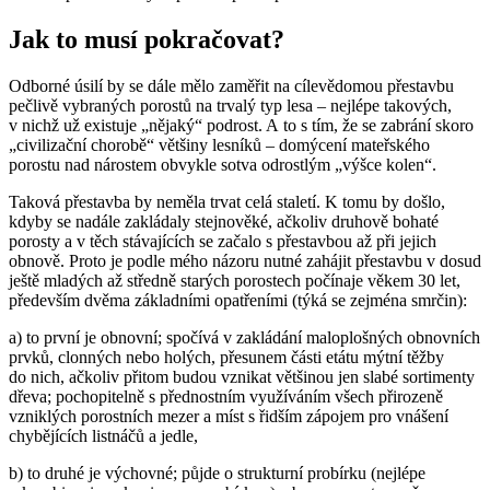
Jak to musí pokračovat?
Odborné úsilí by se dále mělo zaměřit na cílevědomou přestavbu
pečlivě vybraných porostů na trvalý typ lesa – nejlépe takových,
v nichž už existuje „nějaký“ podrost. A to s tím, že se zabrání skoro
„civilizační chorobě“ většiny lesníků – domýcení mateřského
porostu nad nárostem obvykle sotva odrostlým „výšce kolen“.
Taková přestavba by neměla trvat celá staletí. K tomu by došlo,
kdyby se nadále zakládaly stejnověké, ačkoliv druhově bohaté
porosty a v těch stávajících se začalo s přestavbou až při jejich
obnově. Proto je podle mého názoru nutné zahájit přestavbu v dosud
ještě mladých až středně starých porostech počínaje věkem 30 let,
především dvěma základními opatřeními (týká se zejména smrčin):
a) to první je obnovní; spočívá v zakládání maloplošných obnovních
prvků, clonných nebo holých, přesunem části etátu mýtní těžby
do nich, ačkoliv přitom budou vznikat většinou jen slabé sortimenty
dřeva; pochopitelně s přednostním využíváním všech přirozeně
vzniklých porostních mezer a míst s řidším zápojem pro vnášení
chybějících listnáčů a jedle,
b) to druhé je výchovné; půjde o strukturní probírku (nejlépe