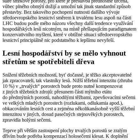
staré smrkové porosty, pro které je přestavba přednostně určená,
vůbec plného obmýtí dožijí a umožní tak jinak standardní způsob
přestavby. Bez takového pochopení nutnosti dalšího vývoje
středoevropského lesnictví směrem k trvalému lesu aspoň na části
LHC budou podle mého názoru všechny další tendence využívání
hospodářských lesů nicotným, na místě přešlapujícím paradigmatem
konzervativního myšlení, které v obtížné situaci středoevropského
lesnictví principiálně nic podstatného k lepšímu nevyřeší.
Lesní hospodářství by se mělo vyhnout
střetům se spotřebiteli dřeva
Snížení těžebních možností, byť dočasné, je těžko akceptovatelné
jak zpracovateli, tak vlastníky lesů. Nižší těžební intenzitu (zhruba
10 %) v „trvalých“ porostech bude proto nutné kompenzovat
z jiných těžebních zdrojů: přesunem části mýtního etátu
do předmýtních porostů, nahodilými těžbami, zpevňovacími sečemi
ve velkých mladých porostech (rozlukami, odlukamia apod.),
obkacováním lesních cest a zejména několikanásobně vyšší těžební
intenzitou v jiných, dosud pasečných stejnověkých porostech,
zpravidla holými sečemi.
Teprve při větším zastoupení plochy trvalých porostů se zralým
dřívím bude potřeba kompenzací holosečemi klesat. K doplnění