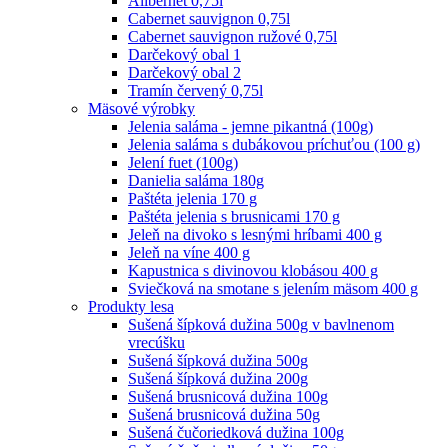
Alibernet 0,75l
Cabernet sauvignon 0,75l
Cabernet sauvignon ružové 0,75l
Darčekový obal 1
Darčekový obal 2
Tramín červený 0,75l
Mäsové výrobky
Jelenia saláma - jemne pikantná (100g)
Jelenia saláma s dubákovou príchuťou (100 g)
Jelení fuet (100g)
Danielia saláma 180g
Paštéta jelenia 170 g
Paštéta jelenia s brusnicami 170 g
Jeleň na divoko s lesnými hríbami 400 g
Jeleň na víne 400 g
Kapustnica s divinovou klobásou 400 g
Sviečková na smotane s jelením mäsom 400 g
Produkty lesa
Sušená šípková dužina 500g v bavlnenom
vrecúšku
Sušená šípková dužina 500g
Sušená šípková dužina 200g
Sušená brusnicová dužina 100g
Sušená brusnicová dužina 50g
Sušená čučoriedková dužina 100g