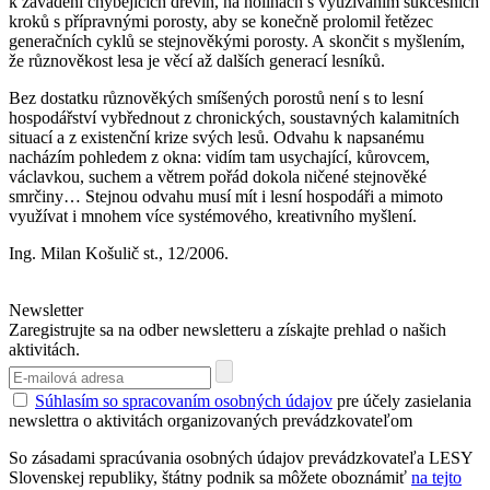
k zavádění chybějících dřevin, na holinách s využíváním sukcesních
kroků s přípravnými porosty, aby se konečně prolomil řetězec
generačních cyklů se stejnověkými porosty. A skončit s myšlením,
že různověkost lesa je věcí až dalších generací lesníků.
Bez dostatku různověkých smíšených porostů není s to lesní
hospodářství vybřednout z chronických, soustavných kalamitních
situací a z existenční krize svých lesů. Odvahu k napsanému
nacházím pohledem z okna: vidím tam usychající, kůrovcem,
václavkou, suchem a větrem pořád dokola ničené stejnověké
smrčiny… Stejnou odvahu musí mít i lesní hospodáři a mimoto
využívat i mnohem více systémového, kreativního myšlení.
Ing. Milan Košulič st., 12/2006.
Newsletter
Zaregistrujte sa na odber newsletteru a získajte prehlad o našich
aktivitách.
Súhlasím so spracovaním osobných údajov
pre účely zasielania
newslettra o aktivitách organizovaných prevádzkovateľom
So zásadami spracúvania osobných údajov prevádzkovateľa LESY
Slovenskej republiky, štátny podnik sa môžete oboznámiť
na tejto