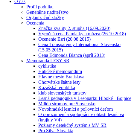
O nás
Profil podniku
Generálne riaditeľstvo
Organizačné zložky
Ocenenia
Značka kvality 2. stupňa (16.09.2020)
Výročná cena Pamiatky a múzeá (26.10.2018)
Ocenenie Esri (20.08.2015)
Cena Transparency International Slovensko
(15.05.2015)
Cena Edmonda Blanca (apríl 2013)
Memorandá LESY SR
cyklistika
Haličské memorandum
Hlavné mesto Bratislava
Chorvátske štátne lesy
Kazašská republika
klub slovenských turistov
Lesná pedagogika v Lesoparku Hlboké - Bojnice
Milión stromov pre Slovensko
Novohradskí lesníci a poľovníci deťom
O porozumení a spolupráci v oblasti lesníctva
(krajiny V4)
Požiarny detekčný systém s MV SR
Pro Silva Slovakia