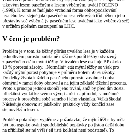
takovým lesem pasečným a lesem výběrným, uvádí POLENO
(1998). K tomu se řadí jako vrcholná forma obhospodařování
trvalého lesa stejně jako pasečného lesa věkových tříd během jeho
přestavby seč výběrná (v pasečném lese uváděná jako výběrová seč)
v určitém plošném zastoupení na LHC.
V čem je problém?
Problém je v tom, že běžný přírůst trvalého lesa je v každém
jednotlivém porostu podstatně nižší než podíl těžby odvozený
z pasečného etátu mýtní těžby. V trvalém lese osciluje BP okolo
10 % porostní zásoby. „Normální“ etát mýtní těžby se však pro
každý mýtní porost pohybuje v průměru kolem 50 % zásoby.
Do délky života každého pasečného porostu zasahuje i doba
obmýtní v rámci doby obnovní a na jejím základě těžební procenta.
Proto z principu jednou skončí jeho trvání, aniž by před tím dostal
příležitost využít ke svému vývoji - růstu - přírodní, samočinné
procesy k prospěchu sobě samého i jeho vlastníka. Velká škoda!
Následuje obnova; ať jakákoliv, prakticky vždy končící zase
stejnověkým lesem.
Problém pokračuje: vyjděme z požadavku, že mýtní těžba by měla
být pro uspokojování spotřebitelské poptávky po jistou delší dobu
na přibližně stejné výši (její jisté kolísání není podstatné). To