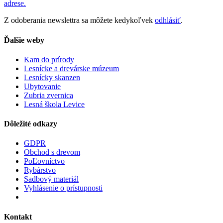
adrese.
Z odoberania newslettra sa môžete kedykoľvek
odhlásiť
.
Ďalšie weby
Kam do prírody
Lesnícke a drevárske múzeum
Lesnícky skanzen
Ubytovanie
Zubria zvernica
Lesná škola Levice
Dôležité odkazy
GDPR
Obchod s drevom
PoĽovníctvo
Rybárstvo
Sadbový materiál
Vyhlásenie o prístupnosti
Kontakt