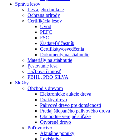
Správa lesov
Les a jeho funkcie
Ochrana prírody
Certifikácia lesov
Úvod
PEFC
FSC
Žiadateľ/účastník
Certifikáty/osvedčenia
Dokumenty na stiahnutie
Materiály na stiahnutie
Pestovanie lesa
Ťažbová činnosť
PBHL, PRO SILVA
Služby
Obchod s drevom
Elektronické aukcie dreva
Dražby dreva
Palivové drevo pre domácnosti
Predaj štiepaného palivového dreva
Obchodné verejné súťaže
Otvorené drevo
Poľovníctvo
Aktuálne ponuky
Legislatíva