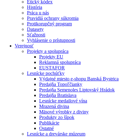
Etický kódex
História
Práca u nás
Pravidlá ochrany súkromia
Protikorupčný program
Datasety
Sťažnosti
Vyhlásenie o prístupnosti
Verejnosť
Projekty a spolupráca
Projekty EU
Reklamná spolupráca
EUSTAFOR
Lesnícke pochúťky
Výdajné miesto e-shopu Banská Bystrica
Predajňa Topoľčianky
Predajňa Semenoles Liptovský Hrádok
Predajňa Bratislava
Lesnícke medailové vína
Mrazená divina
Mäsové výrobky z diviny
Produkty zo šípok
Publikácie
Ostatné
Lesnícke a drevárske múzeum