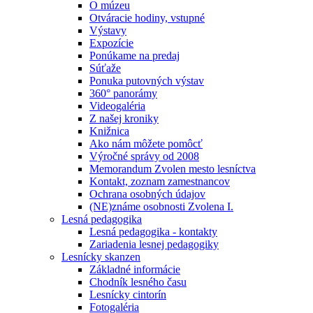
O múzeu
Otváracie hodiny, vstupné
Výstavy
Expozície
Ponúkame na predaj
Súťaže
Ponuka putovných výstav
360° panorámy
Videogaléria
Z našej kroniky
Knižnica
Ako nám môžete pomôcť
Výročné správy od 2008
Memorandum Zvolen mesto lesníctva
Kontakt, zoznam zamestnancov
Ochrana osobných údajov
(NE)známe osobnosti Zvolena I.
Lesná pedagogika
Lesná pedagogika - kontakty
Zariadenia lesnej pedagogiky
Lesnícky skanzen
Základné informácie
Chodník lesného času
Lesnícky cintorín
Fotogaléria