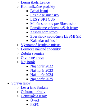
Lesná škola Levice
Komunikačné projekty
Behaj lesmi
Les nie je smetisko
LESY SKI CUP
Milión stromov pre Slovensko
Pomáhame vtáctvu našich lesov
Zasadil som strom
Zber šípok spoločne s LESMI SR
Kalendár udalostí
Významné lesnícke miesta
Lesnícke náučné chodníky
Zubria zvernica
Otvorené drevo
Naj horár
Naj horár 2022
Naj horár 2023
Naj horár 2024
Naj horár 2025
Správa lesov
Les a jeho funkcie
Ochrana prírody
Certifikácia lesov
Úvod
PEFC