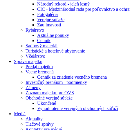
Národný rekord - jeleň lesný
CIC - Medzinárodná rada pre poľovníctvo a ochra
Fotogaléria
Verejné súťaže
Zaujímavosti
Rybárstvo
Aktuálne ponuky
Cenník
Sadbový materiál
Turistické a hotelové ubytovanie
Včelárstvo
Správa majetku
Predaj majetku
Vecné bremená
Cenník za zriadenie vecného bremena
Investičný prenájom - podmienky
Zámeny
Zoznam majetku pre OVS
Obchodné verejné súťaže
Ukončené
Vyhodnotenie verejných obchodných súťaží
Médiá
Aktuality
Tlačové správy
Kontakty pre médiá