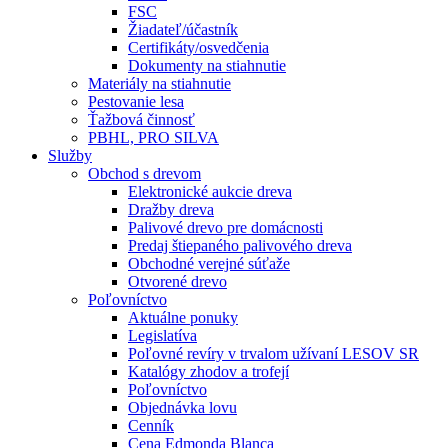
FSC
Žiadateľ/účastník
Certifikáty/osvedčenia
Dokumenty na stiahnutie
Materiály na stiahnutie
Pestovanie lesa
Ťažbová činnosť
PBHL, PRO SILVA
Služby
Obchod s drevom
Elektronické aukcie dreva
Dražby dreva
Palivové drevo pre domácnosti
Predaj štiepaného palivového dreva
Obchodné verejné súťaže
Otvorené drevo
Poľovníctvo
Aktuálne ponuky
Legislatíva
Poľovné revíry v trvalom užívaní LESOV SR
Katalógy zhodov a trofejí
Poľovníctvo
Objednávka lovu
Cenník
Cena Edmonda Blanca