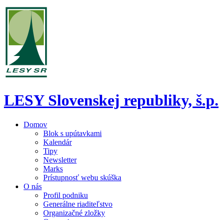
LESY Slovenskej republiky, š.p.
Domov
Blok s upútavkami
Kalendár
Tipy
Newsletter
Marks
Prístupnosť webu skúška
O nás
Profil podniku
Generálne riaditeľstvo
Organizačné zložky