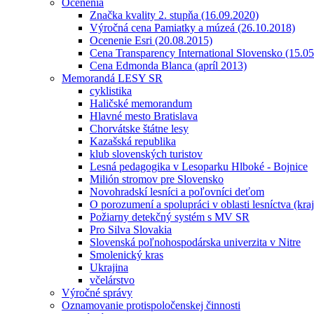
Ocenenia
Značka kvality 2. stupňa (16.09.2020)
Výročná cena Pamiatky a múzeá (26.10.2018)
Ocenenie Esri (20.08.2015)
Cena Transparency International Slovensko (15.0
Cena Edmonda Blanca (apríl 2013)
Memorandá LESY SR
cyklistika
Haličské memorandum
Hlavné mesto Bratislava
Chorvátske štátne lesy
Kazašská republika
klub slovenských turistov
Lesná pedagogika v Lesoparku Hlboké - Bojnice
Milión stromov pre Slovensko
Novohradskí lesníci a poľovníci deťom
O porozumení a spolupráci v oblasti lesníctva (kra
Požiarny detekčný systém s MV SR
Pro Silva Slovakia
Slovenská poľnohospodárska univerzita v Nitre
Smolenický kras
Ukrajina
včelárstvo
Výročné správy
Oznamovanie protispoločenskej činnosti